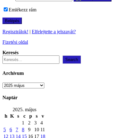
Emlékezz rám
Regisztrálok!
|
Elfelejtette a jelszavát?
Fizetési oldal
Keresés
Search
Archívum
Archívum
Naptár
2025. május
h
K
s
c
p
s
v
1
2
3
4
5
6
7
8
9
10
11
12
13
14
15
16
17
18