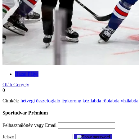
Hazai Pálya
Oláh Gergely
0
Címkék:
hétvégi összefoglaló
jégkorong
kézilabda
röplabda
vízilabda
Sportudvar Prémium
Felhasználónév vagy Email
Jelszó