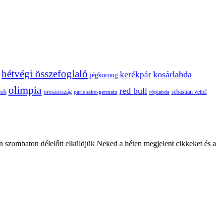
hétvégi összefoglaló
kosárlabda
kerékpár
jégkorong
olimpia
red bull
oroszország
nob
röplabda
sebastian vettel
paris saint-germain
n szombaton délelőtt elküldjük Neked a héten megjelent cikkeket és a