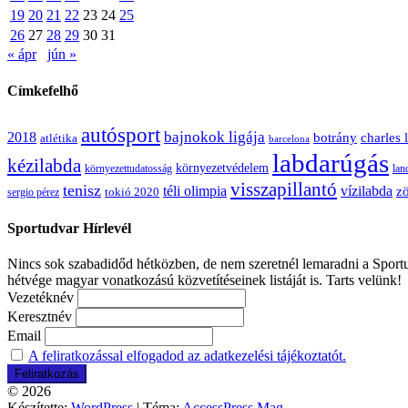
19
20
21
22
23
24
25
26
27
28
29
30
31
« ápr
jún »
Címkefelhő
autósport
bajnokok ligája
2018
botrány
charles 
atlétika
barcelona
labdarúgás
kézilabda
környezetvédelem
környezettudatosság
lan
visszapillantó
tenisz
téli olimpia
vízilabda
zö
sergio pérez
tokió 2020
Sportudvar Hírlevél
Nincs sok szabadidőd hétközben, de nem szeretnél lemaradni a Sportud
hétvége magyar vonatkozású közvetítéseinek listáját is. Tarts velünk!
Vezetéknév
Keresztnév
Email
A feliratkozással elfogadod az adatkezelési tájékoztatót.
© 2026
Készítette:
WordPress
| Téma:
AccessPress Mag