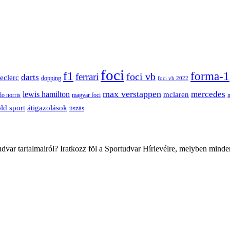
foci
f1
forma-1
ferrari
foci vb
darts
leclerc
dopping
foci vb 2022
max verstappen
mercedes
lewis hamilton
mclaren
do norris
magyar foci
átigazolások
ld sport
úszás
var tartalmairól? Iratkozz föl a Sportudvar Hírlevélre, melyben minde