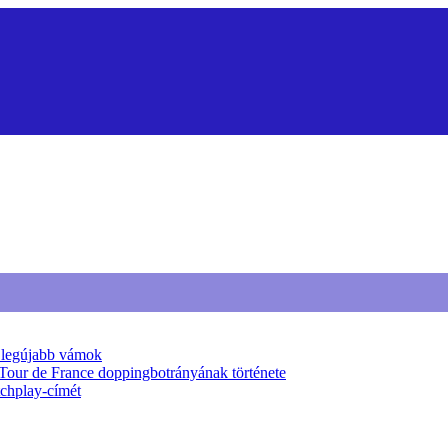
a legújabb vámok
 Tour de France doppingbotrányának története
tchplay-címét