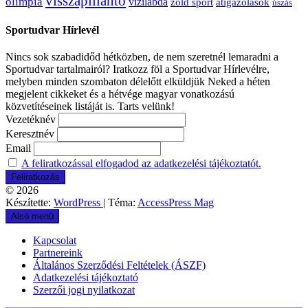
visszapillantó
olimpia
vízilabda
átigazolások
zöld sport
úszás
Sportudvar Hírlevél
Nincs sok szabadidőd hétközben, de nem szeretnél lemaradni a
Sportudvar tartalmairól? Iratkozz föl a Sportudvar Hírlevélre,
melyben minden szombaton délelőtt elküldjük Neked a héten
megjelent cikkeket és a hétvége magyar vonatkozású
közvetítéseinek listáját is. Tarts velünk!
Vezetéknév
Keresztnév
Email
A feliratkozással elfogadod az adatkezelési tájékoztatót.
© 2026
Készítette:
WordPress
| Téma:
AccessPress Mag
Alsó menü
Kapcsolat
Partnereink
Általános Szerződési Feltételek (ÁSZF)
Adatkezelési tájékoztató
Szerzői jogi nyilatkozat