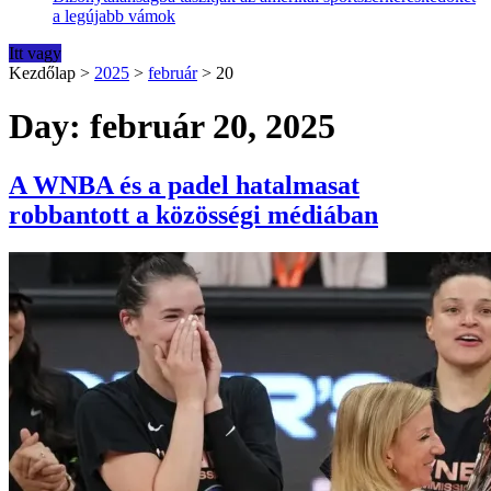
a legújabb vámok
Itt vagy
Kezdőlap
>
2025
>
február
>
20
Day: február 20, 2025
A WNBA és a padel hatalmasat
robbantott a közösségi médiában