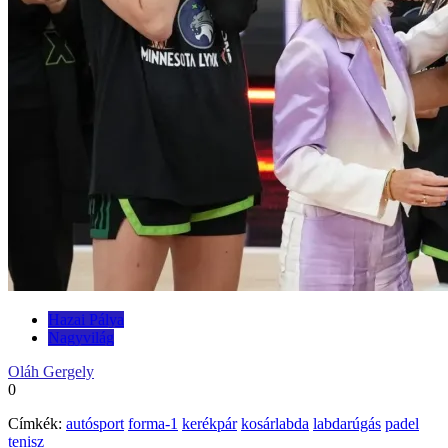
Hazai Pálya
Nagyvilág
Oláh Gergely
0
Címkék:
autósport
forma-1
kerékpár
kosárlabda
labdarúgás
padel
tenisz