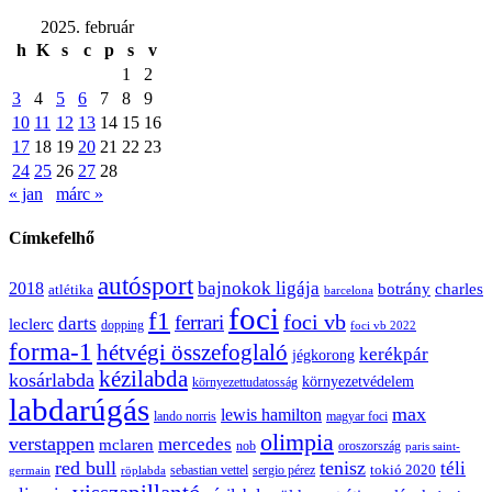
2025. február
h
K
s
c
p
s
v
1
2
3
4
5
6
7
8
9
10
11
12
13
14
15
16
17
18
19
20
21
22
23
24
25
26
27
28
« jan
márc »
Címkefelhő
autósport
bajnokok ligája
2018
botrány
charles
atlétika
barcelona
foci
f1
ferrari
foci vb
darts
leclerc
dopping
foci vb 2022
forma-1
hétvégi összefoglaló
kerékpár
jégkorong
kézilabda
kosárlabda
környezetvédelem
környezettudatosság
labdarúgás
max
lewis hamilton
lando norris
magyar foci
olimpia
verstappen
mercedes
mclaren
oroszország
nob
paris saint-
red bull
tenisz
téli
sergio pérez
tokió 2020
röplabda
sebastian vettel
germain