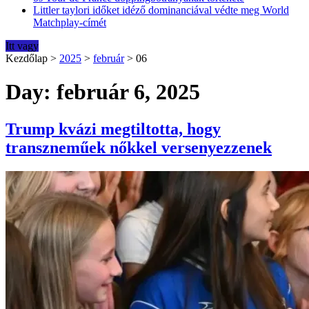
Littler taylori időket idéző dominanciával védte meg World
Matchplay-címét
Itt vagy
Kezdőlap
>
2025
>
február
>
06
Day: február 6, 2025
Trump kvázi megtiltotta, hogy
transzneműek nőkkel versenyezzenek