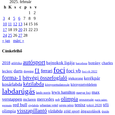
2025. február
h
K
s
c
p
s
v
1
2
3
4
5
6
7
8
9
10
11
12
13
14
15
16
17
18
19
20
21
22
23
24
25
26
27
28
« jan
márc »
Címkefelhő
autósport
bajnokok ligája
2018
botrány
charles
atlétika
barcelona
foci
f1
ferrari
foci vb
darts
leclerc
dopping
foci vb 2022
forma-1
hétvégi összefoglaló
kerékpár
jégkorong
kézilabda
kosárlabda
környezetvédelem
környezettudatosság
labdarúgás
max
lewis hamilton
lando norris
magyar foci
olimpia
verstappen
mercedes
mclaren
oroszország
nob
paris saint-
red bull
tenisz
téli
sergio pérez
tokió 2020
röplabda
sebastian vettel
germain
visszapillantó
olimpia
vízilabda
átigazolások
zöld sport
úszás