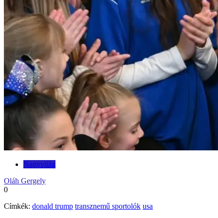
Nagyvilág
Oláh Gergely
0
Címkék:
donald trump
transznemű sportolók
usa