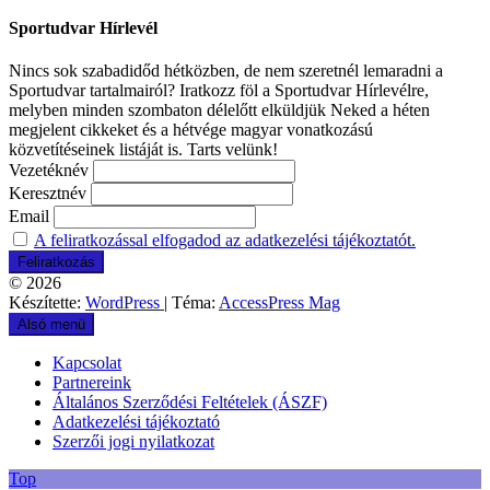
Sportudvar Hírlevél
Nincs sok szabadidőd hétközben, de nem szeretnél lemaradni a
Sportudvar tartalmairól? Iratkozz föl a Sportudvar Hírlevélre,
melyben minden szombaton délelőtt elküldjük Neked a héten
megjelent cikkeket és a hétvége magyar vonatkozású
közvetítéseinek listáját is. Tarts velünk!
Vezetéknév
Keresztnév
Email
A feliratkozással elfogadod az adatkezelési tájékoztatót.
© 2026
Készítette:
WordPress
| Téma:
AccessPress Mag
Alsó menü
Kapcsolat
Partnereink
Általános Szerződési Feltételek (ÁSZF)
Adatkezelési tájékoztató
Szerzői jogi nyilatkozat
Top