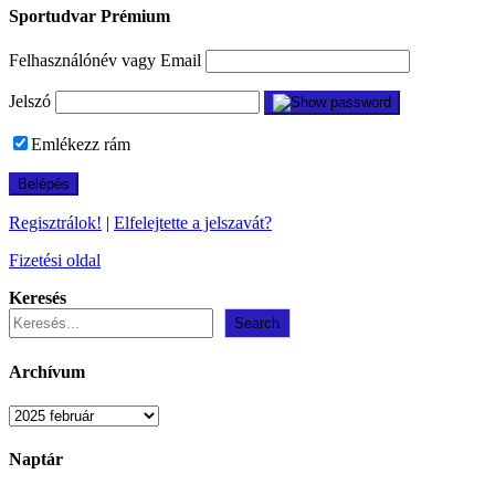
Sportudvar Prémium
Felhasználónév vagy Email
Jelszó
Emlékezz rám
Regisztrálok!
|
Elfelejtette a jelszavát?
Fizetési oldal
Keresés
Search
Archívum
Archívum
Naptár