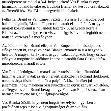
másodpercre maradt el a 3-4. helyen tekerő Vas Blanka és egy
harmadik holland kiválóság, Lucinda Brand, aki később csatlakozott
az élmenőkhöz, Vas Blanka negyedikként haladt.
Féltávnál Brand és Van Empel vezetett, Pieterse 16 másodperccel
haladt mögöttük, Blanka fél perccel maradt el a duótól. A magyar
mögött közvetlenül is hollandok tekertek. A negyedik körre a
Blanka az ötödik helyre esett vissza, de így is ő volt a legjobb nem
holland versenyző a mezőnyben.
Az ötödik körben Brand ellépett Van Empeltől, öt másodperces
előnyt épített ki, ennyi volt Vas Blanka lemaradása is a negyedik
helytől. A magyar kerékpáros nagyon sokat dolgozott, hogy őrizze
előnyét a mögötte haladókhoz képest, a hatodik Sara Casaola húsz
másodperccel maradt el tőle.
Van Empel ledolgozta lemaradását az utolsó körben, Branddal
hatalmas csatát vívtak az első helyért, miközben a holland drukkerek
narancssárga füstbe borították a pályát. A küzdelmüket jól
jellemezte, hogy majdnem összeütköztek az egyik kanyart követően,
a célegyenes előtt Brand beragadt, így Fem van Empel sorozatban
harmadjára nyerte meg a világbajnokságot.
Vas Blanka ötödik helye nem forgott veszélyben, így eben a
pozícióban fejezte be a világbajnokságot és az aktuális