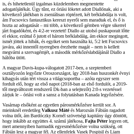
is, és hihetetlenül izgalmas küzdelemben megmentette
adogatójátékát. Úgy tűnt, ez óriási löketet adott Diallónak, aki a
következő játékban is zseniálisan röptézett, két bréklabdája is volt,
ám Fucsovics fantasztikus kereszt nyerői sem maradtak el, és ő is
hozta az adogatását – mi több, a következő gémben végre sikerrel
járt fogadóként, és 4:2-re vezetett! Diallo az utolsó puskaporait lőtte
el ekkor, ezúttal ő jutott el három bréklabdáig, ám ekkor megingott,
ismét jöttek a hibák, és egyiket sem használta ki, 5:2 lett Fucsovics
javára, aki innentől nyeregben érezhette magát – nem is kellett
megvárni a szervagémjét, a második mérkőzéslabdájánál Diallo a
hálóba ütött.
A magyar Davis-kupa-válogatott 2017-ben, a szeptemberi
osztályozón legyőzte Oroszországot, így 2018-ban huszonkét évnyi
kihagyás után tért vissza a világcsoportba – azóta egyszer sem
fordult elő, hogy az első napot (2018-ban az első fordulót, a 2019-
től megváltozott rendszerű Dk-ban a selejtezőt) 2:0-s vezetéssel
zárjuk le – óriási volt a sansz a folytatásban Kanada legyőzésére.
Vasárnap elsőként az egyetlen párosmérkőzésre került sor. A
mieinknél eredetileg
Valkusz Máté
és Marozsán Fábián ragadott
volna ütőt, ám Bardóczky Kornél szövetségi kapitány úgy döntött,
hogy inkább az együttes 4. számú játékosa,
Fajta Péter
legyen ott,
mert amennyiben harmadik egyesmérkőzésre volna szükség, ott
Fábián lesz a magyar fél. Az ellenfelek Vasek Pospisil és Liam