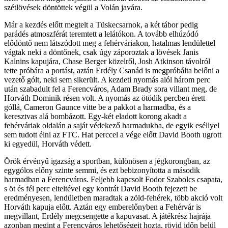
szétlövések döntöttek végül a Volán javára.
Már a kezdés előtt megtelt a Tüskecsarnok, a két tábor pedig
parádés atmoszférát teremtett a lelátókon. A tovább elhúzódó
elődöntő nem látszódott meg a fehérváriakon, hatalmas lendülettel
vágtak neki a döntőnek, csak úgy záporoztak a lövések Janis
Kalnins kapujára, Chase Berger közelről, Josh Atkinson távolról
tette próbára a portást, aztán Erdély Csanád is megpróbálta belőni a
vezető gólt, neki sem sikerült. A kezdeti nyomás alól három perc
után szabadult fel a Ferencváros, Adam Brady sora villant meg, de
Horváth Dominik résen volt. A nyomás az ötödik percben érett
góllá, Cameron Gaunce vitte be a pakkot a harmadba, és a
keresztvas alá bombázott. Egy-két eladott korong akadt a
fehérváriak oldalán a saját védekező harmadukba, de egyik eséllyel
sem tudott élni az FTC. Hat perccel a vége előtt David Booth ugrott
ki egyedül, Horváth védett.
Örök érvényű igazság a sportban, különösen a jégkorongban, az
egygólos előny szinte semmi, és ezt bebizonyította a második
harmadban a Ferencváros. Feljebb kapcsolt Fodor Szabolcs csapata,
s öt és fél perc elteltével egy kontrát David Booth fejezett be
eredményesen, lendületben maradtak a zöld-fehérek, több akció volt
Horváth kapuja előtt. Aztán egy emberelőnyben a Fehérvár is
megvillant, Erdély megcsengette a kapuvasat. A játékrész hajrája
azonban megint a Ferencváros lehetőségeit hozta, rövid időn belül