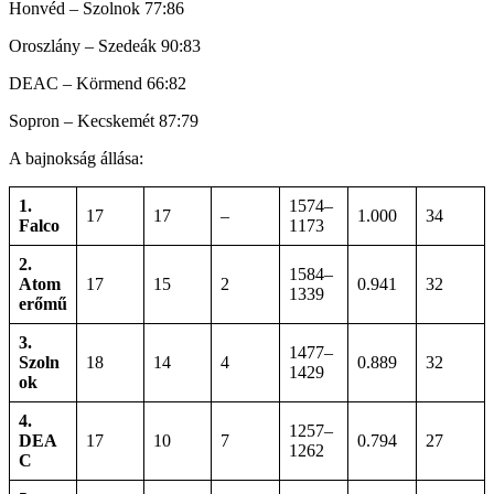
Honvéd – Szolnok 77:86
Oroszlány – Szedeák 90:83
DEAC – Körmend 66:82
Sopron – Kecskemét 87:79
A bajnokság állása:
1.
1574–
17
17
–
1.000
34
Falco
1173
2.
1584–
Atom
17
15
2
0.941
32
1339
erőmű
3.
1477–
Szoln
18
14
4
0.889
32
1429
ok
4.
1257–
DEA
17
10
7
0.794
27
1262
C