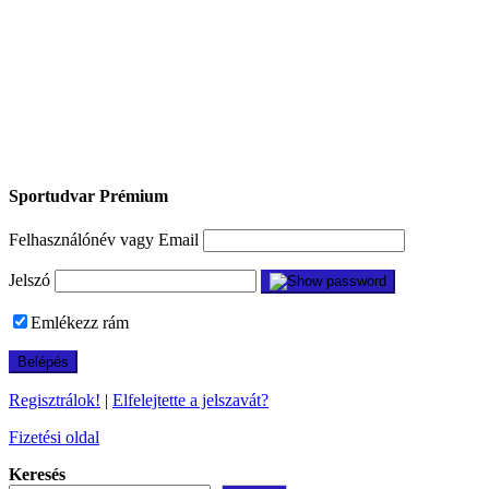
Sportudvar Prémium
Felhasználónév vagy Email
Jelszó
Emlékezz rám
Regisztrálok!
|
Elfelejtette a jelszavát?
Fizetési oldal
Keresés