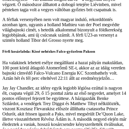
végzett. Ő másodszor állhatott a dobogó tetejére Liévinben, mivel
pénteken tagja volt a vegyes váltóban győztes brit csapatnak is.
A férfiak versenyében nem volt magyar induló, rekorddöntés
azonban igen, ugyanis a holland Mathieu van der Poel megvédte
világbajnoki címét, s hetedik alkalommal bizonyult a földkerekség
legjobbjának, ami új csúcsnak számít. A férfi U23-as versenyt a
szintén holland Tibor del Grosso nyerte meg.
Férfi kosárlabda: Kissé nehézkes Falco-győzelem Pakson
Ha valakinek lehetett esélye megállítani a hazai pályán makulátlan,
100 pont körül átlagoló Atomerőmű SE-t, akkor az az idáig veretlen
bajnoki címvédő Falco-Vulcano Energia KC Szombathely volt.
Aztán hét és fél perc elteltével 22:11 állt az eredményjelzőn…
Jay Jay Chandler, az idény egyik legjobb légiósa ezúttal is nagyon
élt, csapata végül 29, ő 15 ponttal zárta az első negyedet, amelyet 14
pontos előnnyel fejezett be együttese. A házigazdák Benke
Szilárdot, a vendégek Trey Diggst és Matthew Tibyt nélkülözték,
viszont Kosztasz Flevarakisz először állíthatta csatasorba Prince
Odurót, akit frissen igazolt a Paks, mivel megsérült De’Quon Lake,
illetve visszatérhetett Révész Ádám is. A második negyed elején már
éledeztek a vasiak, hosszú kosárcsendre kényszerítették riválisukat,