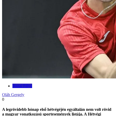
Hazai Pálya
Oláh Gergely
0
A legrövidebb hónap első hétvégéjén egyáltalán nem volt rövid
a magyar vonatkozású sportesemények listája. A Hétvégi