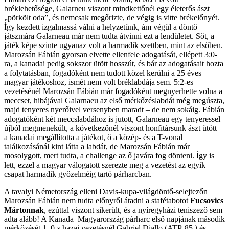
bréklehetősége, Galarneu viszont mindkettőnél egy életerős ászt
„pörkölt oda”, és nemcsak megőrizte, de végig is vitte brékelőnyét.
Így kezdett izgalmassá válni a helyzetünk, ám végül a döntő
játszmára Galarneau már nem tudta átvinni ezt a lendületet. Sőt, a
játék képe szinte ugyanaz volt a harmadik szettben, mint az elsőben.
Marozsán Fábián gyorsan elvette ellenfele adogatását, ellépett 3:0-
ra, a kanadai pedig sokszor ütött hosszút, és bár az adogatásait hozta
a folytatásban, fogadóként nem tudott közel kerülni a 25 éves
magyar játékoshoz, ismét nem volt bréklabdája sem. 5:2-es
vezetésénél Marozsán Fábián már fogadóként megnyerhette volna a
meccset, hibájával Galarnaeu az első mérkőzéslabdát még megúszta,
majd tenyeres nyerőivel versenyben maradt – de nem sokáig. Fábián
adogatóként két meccslabdához is jutott, Galarneau egy tenyeressel
újból megmenekült, a következőnél viszont honfitársunk ászt ütött –
a kanadai megállította a játékot, ő a közép- és a T-vonal
találkozásánál kint látta a labdát, de Marozsán Fábián már
mosolygott, mert tudta, a challenge az ő javára fog dönteni. Így is
lett, ezzel a magyar válogatott szerezte meg a vezetést az egyik
csapat harmadik győzelméig tartó párharcban.
A tavalyi Németország elleni Davis-kupa-világdöntő-selejtezőn
Marozsán Fábián nem tudta előnyről átadni a stafétabotot
Fucsovics
Mártonnak
, ezúttal viszont sikerült, és a nyíregyházi teniszező sem
adta alább! A Kanada–Magyarország párharc első napjának második
mérkőzését 1–0-s hazai vezetésnél Gabriel Diallo (ATP-85.) és