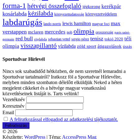
forma-1
hétvégi összefoglaló
kerékpár
jégkorong
kézilabda
kosárlabda
környezetvédelem
környezettudatosság
labdarúgás
max
lewis hamilton
lando norris
magyar foci
olimpia
verstappen
mercedes
mclaren
oroszország
nob
paris saint-
red bull
tenisz
téli
sergio pérez
tokió 2020
röplabda
sebastian vettel
germain
visszapillantó
olimpia
vízilabda
átigazolások
zöld sport
úszás
Sportudvar Hírlevél
Nincs sok szabadidőd hétközben, de nem szeretnél lemaradni a
Sportudvar tartalmairól? Iratkozz föl a Sportudvar Hírlevélre,
melyben minden szombaton délelőtt elküldjük Neked a héten
megjelent cikkeket és a hétvége magyar vonatkozású
közvetítéseinek listáját is. Tarts velünk!
Vezetéknév
Keresztnév
Email
A feliratkozással elfogadod az adatkezelési tájékoztatót.
© 2026
Készítette:
WordPress
| Téma:
AccessPress Mag