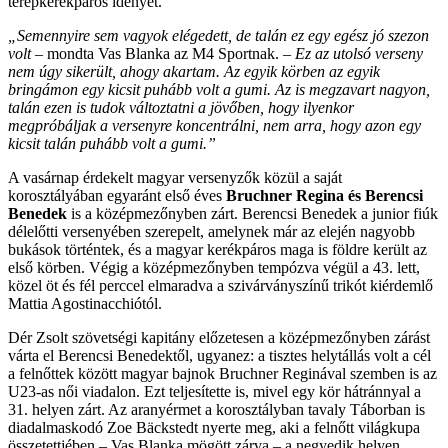
terepkerékpáros idényét.
„Semennyire sem vagyok elégedett, de talán ez egy egész jó szezon
volt
– mondta Vas Blanka az M4 Sportnak.
– Ez az utolsó verseny
nem úgy sikerült, ahogy akartam. Az egyik körben az egyik
bringámon egy kicsit puhább volt a gumi. Az is megzavart nagyon,
talán ezen is tudok változtatni a jövőben, hogy ilyenkor
megpróbáljak a versenyre koncentrálni, nem arra, hogy azon egy
kicsit talán puhább volt a gumi.”
A vasárnap érdekelt magyar versenyzők közül a saját
korosztályában egyaránt első éves
Bruchner Regina és Berencsi
Benedek
is a középmezőnyben zárt. Berencsi Benedek a junior fiúk
délelőtti versenyében szerepelt, amelynek már az elején nagyobb
bukások történtek, és a magyar kerékpáros maga is földre került az
első körben. Végig a középmezőnyben tempózva végül a 43. lett,
közel öt és fél perccel elmaradva a szivárványszínű trikót kiérdemlő
Mattia Agostinacchiótól.
Dér Zsolt szövetségi kapitány előzetesen a középmezőnyben zárást
várta el Berencsi Benedektől, ugyanez: a tisztes helytállás volt a cél
a felnőttek között magyar bajnok Bruchner Reginával szemben is az
U23-as női viadalon. Ezt teljesítette is, mivel egy kör hátránnyal a
31. helyen zárt. Az aranyérmet a korosztályban tavaly Táborban is
diadalmaskodó Zoe Bäckstedt nyerte meg, aki a felnőtt világkupa
összetettjében – Vas Blanka mögött zárva – a negyedik helyen