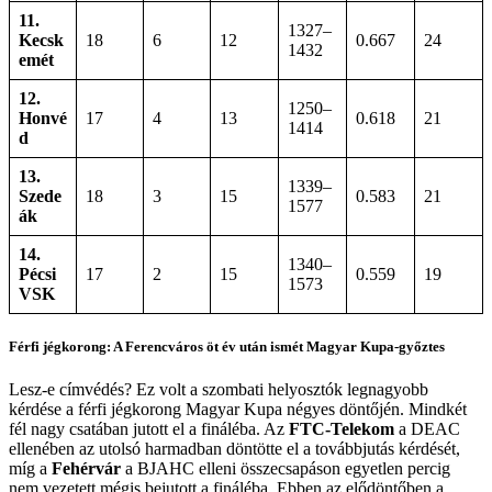
11.
1327–
Kecsk
18
6
12
0.667
24
1432
emét
12.
1250–
Honvé
17
4
13
0.618
21
1414
d
13.
1339–
Szede
18
3
15
0.583
21
1577
ák
14.
1340–
Pécsi
17
2
15
0.559
19
1573
VSK
Férfi jégkorong: A Ferencváros öt év után ismét Magyar Kupa-győztes
Lesz-e címvédés? Ez volt a szombati helyosztók legnagyobb
kérdése a férfi jégkorong Magyar Kupa négyes döntőjén. Mindkét
fél nagy csatában jutott el a fináléba. Az
FTC-Telekom
a DEAC
ellenében az utolsó harmadban döntötte el a továbbjutás kérdését,
míg a
Fehérvár
a BJAHC elleni összecsapáson egyetlen percig
nem vezetett mégis bejutott a fináléba. Ebben az elődöntőben a