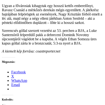
Ugyan a fővárosiak kihagytak egy hosszú kettős emberelőnyt,
Ravasz Csanád a mérkőzés derekán mégis egyenlített. A játékrész
hajrájában felpörögtek az események, Nagy Krisztián fórból emelt a
léc alá, majd négy a négy elleni játékban Anton Senfeld – aki a
pénteki elődöntőben duplázott – lőtte ki a hosszú sarkot.
Szerencsés góllal szerzett vezetést az 53. percben a BJA, a Luke
Santernóról felperdülő pakk a debreceni Dominik Novotny
sípcsontjáról vágódott be a kapuba. A végén Ethan Somoza üres
kapus góllal zárta le a bronzcsatát, 5:3-ra nyert a BJA.
A kiemelt kép forrása: coastreporter.net
Megosztás:
Facebook
X
WhatsApp
Email
Kedvelés: