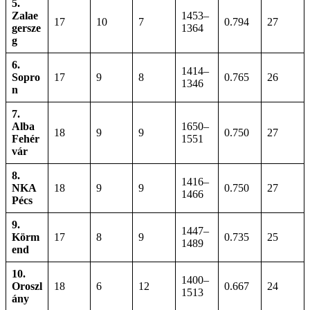
5.
Zalae
1453–
17
10
7
0.794
27
gersze
1364
g
6.
1414–
Sopro
17
9
8
0.765
26
1346
n
7.
Alba
1650–
18
9
9
0.750
27
Fehér
1551
vár
8.
1416–
NKA
18
9
9
0.750
27
1466
Pécs
9.
1447–
Körm
17
8
9
0.735
25
1489
end
10.
1400–
Oroszl
18
6
12
0.667
24
1513
ány