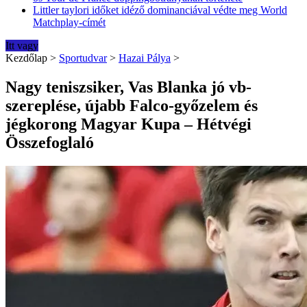
Littler taylori időket idéző dominanciával védte meg World
Matchplay-címét
Itt vagy
Kezdőlap
>
Sportudvar
>
Hazai Pálya
>
Nagy teniszsiker, Vas Blanka jó vb-
szereplése, újabb Falco-győzelem és
jégkorong Magyar Kupa – Hétvégi
Összefoglaló