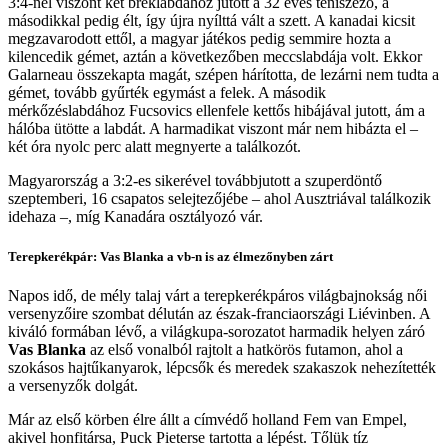
3:4-nél viszont két bréklabdához jutott a 32 éves teniszező, a
másodikkal pedig élt, így újra nyílttá vált a szett. A kanadai kicsit
megzavarodott ettől, a magyar játékos pedig semmire hozta a
kilencedik gémet, aztán a következőben meccslabdája volt. Ekkor
Galarneau összekapta magát, szépen hárította, de lezárni nem tudta a
gémet, tovább gyűrték egymást a felek. A második
mérkőzéslabdához Fucsovics ellenfele kettős hibájával jutott, ám a
hálóba ütötte a labdát. A harmadikat viszont már nem hibázta el –
két óra nyolc perc alatt megnyerte a találkozót.
Magyarország a 3:2-es sikerével továbbjutott a szuperdöntő
szeptemberi, 16 csapatos selejtezőjébe – ahol Ausztriával találkozik
idehaza –, míg Kanadára osztályozó vár.
Terepkerékpár: Vas Blanka a vb-n is az élmezőnyben zárt
Napos idő, de mély talaj várt a terepkerékpáros világbajnokság női
versenyzőire szombat délután az észak-franciaországi Liévinben. A
kiváló formában lévő, a világkupa-sorozatot harmadik helyen záró
Vas Blanka
az első vonalból rajtolt a hatkörös futamon, ahol a
szokásos hajtűkanyarok, lépcsők és meredek szakaszok nehezítették
a versenyzők dolgát.
Már az első körben élre állt a címvédő holland Fem van Empel,
akivel honfitársa, Puck Pieterse tartotta a lépést. Tőlük tíz