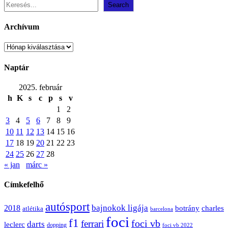
Search
Archívum
Archívum
Naptár
2025. február
h
K
s
c
p
s
v
1
2
3
4
5
6
7
8
9
10
11
12
13
14
15
16
17
18
19
20
21
22
23
24
25
26
27
28
« jan
márc »
Címkefelhő
autósport
bajnokok ligája
2018
botrány
charles
atlétika
barcelona
foci
f1
ferrari
foci vb
darts
leclerc
dopping
foci vb 2022