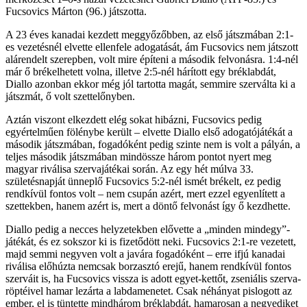
Fucsovics Márton (96.) játszotta.
A 23 éves kanadai kezdett meggyőzőbben, az első játszmában 2:1-
es vezetésnél elvette ellenfele adogatását, ám Fucsovics nem játszott
alárendelt szerepben, volt mire építeni a második felvonásra. 1:4-nél
már ő brékelhetett volna, illetve 2:5-nél hárított egy bréklabdát,
Diallo azonban ekkor még jól tartotta magát, semmire szerválta ki a
játszmát, ő volt szettelőnyben.
Aztán viszont elkezdett elég sokat hibázni, Fucsovics pedig
egyértelműen fölénybe került – elvette Diallo első adogatójátékát a
második játszmában, fogadóként pedig szinte nem is volt a pályán, a
teljes második játszmában mindössze három pontot nyert meg
magyar riválisa szervajátékai során. Az egy hét múlva 33.
születésnapját ünneplő Fucsovics 5:2-nél ismét brékelt, ez pedig
rendkívül fontos volt – nem csupán azért, mert ezzel egyenlített a
szettekben, hanem azért is, mert a döntő felvonást így ő kezdhette.
Diallo pedig a necces helyzetekben elővette a „minden mindegy”-
játékát, és ez sokszor ki is fizetődött neki. Fucsovics 2:1-re vezetett,
majd semmi negyven volt a javára fogadóként – erre ifjú kanadai
riválisa előhúzta nemcsak borzasztó erejű, hanem rendkívül fontos
szerváit is, ha Fucsovics vissza is adott egyet-kettőt, zseniális szerva-
röptéivel hamar lezárta a labdamenetet. Csak néhányat pislogott az
ember, el is tüntette mindhárom bréklabdát, hamarosan a negyediket