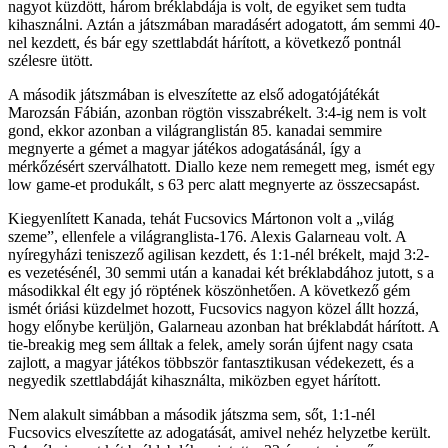
nagyot küzdött, három bréklabdája is volt, de egyiket sem tudta
kihasználni. Aztán a játszmában maradásért adogatott, ám semmi 40-
nel kezdett, és bár egy szettlabdát hárított, a következő pontnál
szélesre ütött.
A második játszmában is elveszítette az első adogatójátékát
Marozsán Fábián, azonban rögtön visszabrékelt. 3:4-ig nem is volt
gond, ekkor azonban a világranglistán 85. kanadai semmire
megnyerte a gémet a magyar játékos adogatásánál, így a
mérkőzésért szerválhatott. Diallo keze nem remegett meg, ismét egy
low game-et produkált, s 63 perc alatt megnyerte az összecsapást.
Kiegyenlített Kanada, tehát Fucsovics Mártonon volt a „világ
szeme”, ellenfele a világranglista-176. Alexis Galarneau volt. A
nyíregyházi teniszező agilisan kezdett, és 1:1-nél brékelt, majd 3:2-
es vezetésénél, 30 semmi után a kanadai két bréklabdához jutott, s a
másodikkal élt egy jó röptének köszönhetően. A következő gém
ismét óriási küzdelmet hozott, Fucsovics nagyon közel állt hozzá,
hogy előnybe kerüljön, Galarneau azonban hat bréklabdát hárított. A
tie-breakig meg sem álltak a felek, amely során újfent nagy csata
zajlott, a magyar játékos többször fantasztikusan védekezett, és a
negyedik szettlabdáját kihasználta, miközben egyet hárított.
Nem alakult simábban a második játszma sem, sőt, 1:1-nél
Fucsovics elveszítette az adogatását, amivel nehéz helyzetbe került.