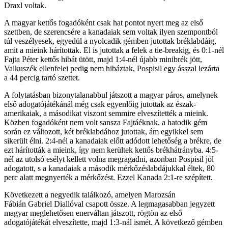
Draxl voltak.
A magyar kettős fogadóként csak hat pontot nyert meg az első
szettben, de szerencsére a kanadaiak sem voltak ilyen szempontból
túl veszélyesek, egyedül a nyolcadik gémben jutottak bréklabdáig,
amit a mieink hárítottak. El is jutottak a felek a tie-breakig, és 0:1-nél
Fajta Péter kettős hibát ütött, majd 1:4-nél újabb minibrék jött,
Valkuszék ellenfelei pedig nem hibáztak, Pospisil egy ásszal lezárta
a 44 percig tartó szettet.
A folytatásban bizonytalanabbul játszott a magyar páros, amelynek
első adogatójátékánál még csak egyenlőig jutottak az észak-
amerikaiak, a másodikat viszont semmire elveszítették a mieink.
Közben fogadóként nem volt sansza Fajtáéknak, a hatodik gém
során ez változott, két bréklabdához jutottak, ám egyikkel sem
sikerült élni. 2:4-nél a kanadaiak előtt adódott lehetőség a brékre, de
ezt hárították a mieink, így nem kerültek kettős brékhátrányba. 4:5-
nél az utolsó esélyt kellett volna megragadni, azonban Pospisil jól
adogatott, s a kanadaiak a második mérkőzéslabdájukkal éltek, 80
perc alatt megnyerték a mérkőzést. Ezzel Kanada 2:1-re szépített.
Következett a negyedik találkozó, amelyen Marozsán
Fábián Gabriel Diallóval csapott össze. A legmagasabban jegyzett
magyar meglehetősen enerváltan játszott, rögtön az első
adogatójátékát elveszítette, majd 1:3-nál ismét. A következő gémben