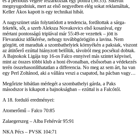
és a periódus végére felzárkóztak egy pontra (36:35). Sikerült
megnyugodniuk, mert az első negyedben elég sokat reklamáltak,
Keller Ákos kapott is egy technikai hibát.
A nagyszünet után folytatódott a tendencia, fordítottak a sárga-
feketék, sőt, a szerb Aleksza Novakovics első kosarával, egy
mértani pontosságú triplával már 55:49-re vezettek – jött is
Flevarakisz időkérése, nehogy továbbgörögjön a lavina. Nem
görgött, ott maradtak a szombathelyiek környékén a paksiak, viszont
az átütőerő ezúttal hiányzott belőlük, távolról meg pocsékul dobtak.
A Bajnokok Ligája top 16-os Falco ennyivel más szintet képvisel,
mint az összes többi klub a honi élvonalban, elsősorban a védekezés
terén összehasonlíthatatlan a differencia. No meg az sem árt, ha van
egy Perl Zoltánod, aki a vállára veszi a csapatod, ha pácban vagy…
Megőrizte hibátlan mérlegét a szombathelyi gárda, a Paks
másodszor is kikapott a bajnokságban – ezúttal is a Falcótól.
A 18. forduló eredményei:
Atomerőmű – Falco 70:85
Zalaegerszeg – Alba Fehérvár 95:91
NKA Pécs – PVSK 104:71