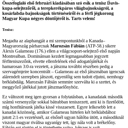
Összefoglaló első februári kiadásában szó esik a tenisz Davis-
kupa-selejtezőről, a terepkerékpáros világbajnokságról, a
kosárlabda-bajnokságok történéseiről és a férfi jégkorong
Magyar Kupa négyes döntőjéről is. Tarts velem!
Tenisz:
Megadta az alaphangját a mi szempontunkból a Kanada–
Magyarország párharcnak
Marozsán Fábián
(ATP-58.) sikere
Alexis Galarneau (176.) ellen a világcsoport-selejtező első napján
Montrealban. Dominánsan kezdett legmagasabban jegyzett
férfiteniszezőnk, elvette ellenfelének első adogatójátékát és
hamarosan 3:0-ra vezetett, a játszma további részében pedig a
szervagémjeire koncentrált – Galarneau az első játszmában igencsak
alárendelt szerepben játszott, egyenlőig sem tudott eljutni, nemhogy
bréklabdáig. Marozsán Fábián semmire szerválta ki a szettet, és
meggyőző játékkal jutott játszmaelőnyhöz.
Ez változott meg igen gyorsan a folytatásban, a kanadaiak második
számú versenyzője sokkal bátrabban teniszezett, ami ki is fizetődött,
míg honfitársunk játéka kissé visszaesett. Egyre lelkesebb lett a
kanadai közönség, amikor Galarneau hirtelen két bréklabdához
jutott 2:1-es vezetésnél, az elsőnél ugyan hálóba ütött, a másodiknál
viszont magyar riválisa ugyanígy tett, így nála volt a brékelőny.
Fábián ezt rögtön el is tüntethette volna, kétszer is volt