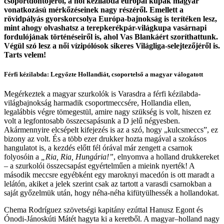
csoportdöntőjéről, a női kézilabda európai kupák magyar
vonatkozású mérkőzéseinek nagy részéről. Emellett a
rövidpályás gyorskorcsolya Európa-bajnokság is terítéken lesz,
mint ahogy olvashatsz a terepkerékpár-világkupa vasárnapi
fordulójának történéseiről is, ahol Vas Blankáért szoríthattunk.
Végül szó lesz a női vízipólósok sikeres Világliga-selejtezőjéről is.
Tarts velem!
Férfi kézilabda: Legyőzte Hollandiát, csoportelső a magyar válogatott
Megérkeztek a magyar szurkolók is Varasdra a férfi kézilabda-
világbajnokság harmadik csoportmeccsére, Hollandia ellen,
legalábbis végre tömegestül, amire nagy szükség is volt, hiszen ez
volt a legfontosabb összecsapásunk a D jelű négyesben.
Akármennyire elcsépelt kifejezés is az a szó, hogy „kulcsmeccs”, ez
bizony az volt. És a több ezer drukker hozta magával a szokásos
hangulatot is, a kezdés előtt fél órával már zengett a csarnok
folyosóin a
„Ria, Ria, Hungária!”
, elnyomva a holland drukkereket
– a szurkolói összecsapást egyértelműen a mieink nyerték! A
második meccsre egyébként egy maroknyi macedón is ott maradt a
lelátón, akiket a jelek szerint csak az tartott a varasdi csarnokban a
saját győzelmük után, hogy néha-néha kifütyülhessék a hollandokat.
Chema Rodríguez szövetségi kapitány ezúttal Hanusz Egont és
Ónodi-Jánoskúti Mátét hagyta ki a keretből. A magyar–holland nagy