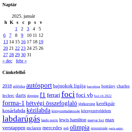
Naptár
2025. január
h
K
s
c
p
s
v
1
2
3
4
5
6
7
8
9
10
11
12
13
14
15
16
17
18
19
20
21
22
23
24
25
26
27
28
29
30
31
« dec
febr »
Címkefelhő
autósport
bajnokok ligája
2018
botrány
charles
atlétika
barcelona
foci
f1
ferrari
foci vb
darts
leclerc
dopping
foci vb 2022
forma-1
hétvégi összefoglaló
kerékpár
jégkorong
kézilabda
kosárlabda
környezetvédelem
környezettudatosság
labdarúgás
max
lewis hamilton
lando norris
magyar foci
olimpia
verstappen
mercedes
mclaren
oroszország
nob
paris saint-