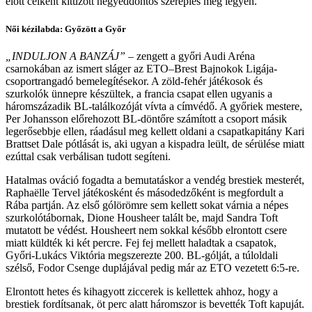
előtt célként kitűzött negyeddöntős szereplés meg legyen.
Női kézilabda: Győzött a Győr
„INDULJON A BANZÁJ”
– zengett a győri Audi Aréna
csarnokában az ismert sláger az ETO–Brest Bajnokok Ligája-
csoportrangadó bemelegítésekor. A zöld-fehér játékosok és
szurkolók ünnepre készültek, a francia csapat ellen ugyanis a
háromszázadik BL-találkozóját vívta a címvédő. A győriek mestere,
Per Johansson előrehozott BL-döntőre számított a csoport másik
legerősebbje ellen, ráadásul meg kellett oldani a csapatkapitány Kari
Brattset Dale pótlását is, aki ugyan a kispadra leült, de sérülése miatt
ezúttal csak verbálisan tudott segíteni.
Hatalmas ováció fogadta a bemutatáskor a vendég brestiek mesterét,
Raphaëlle Tervel játékosként és másodedzőként is megfordult a
Rába partján. Az első gólörömre sem kellett sokat várnia a népes
szurkolótábornak, Dione Housheer talált be, majd Sandra Toft
mutatott be védést. Housheert nem sokkal később elrontott csere
miatt küldték ki két percre. Fej fej mellett haladtak a csapatok,
Győri-Lukács Viktória megszerezte 200. BL-gólját, a túloldali
szélső, Fodor Csenge duplájával pedig már az ETO vezetett 6:5-re.
Elrontott hetes és kihagyott ziccerek is kellettek ahhoz, hogy a
brestiek fordítsanak, öt perc alatt háromszor is bevették Toft kapuját.