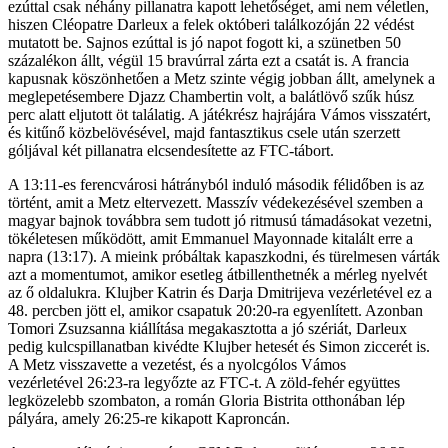
ezúttal csak néhány pillanatra kapott lehetőséget, ami nem véletlen,
hiszen Cléopatre Darleux a felek októberi találkozóján 22 védést
mutatott be. Sajnos ezúttal is jó napot fogott ki, a szünetben 50
százalékon állt, végül 15 bravúrral zárta ezt a csatát is. A francia
kapusnak köszönhetően a Metz szinte végig jobban állt, amelynek a
meglepetésembere Djazz Chambertin volt, a balátlövő szűk húsz
perc alatt eljutott öt találatig. A játékrész hajrájára Vámos visszatért,
és kitűnő közbelövésével, majd fantasztikus csele után szerzett
góljával két pillanatra elcsendesítette az FTC-tábort.
A 13:11-es ferencvárosi hátrányból induló második félidőben is az
történt, amit a Metz eltervezett. Masszív védekezésével szemben a
magyar bajnok továbbra sem tudott jó ritmusú támadásokat vezetni,
tökéletesen működött, amit Emmanuel Mayonnade kitalált erre a
napra (13:17). A mieink próbáltak kapaszkodni, és türelmesen várták
azt a momentumot, amikor esetleg átbillenthetnék a mérleg nyelvét
az ő oldalukra. Klujber Katrin és Darja Dmitrijeva vezérletével ez a
48. percben jött el, amikor csapatuk 20:20-ra egyenlített. Azonban
Tomori Zsuzsanna kiállítása megakasztotta a jó szériát, Darleux
pedig kulcspillanatban kivédte Klujber hetesét és Simon ziccerét is.
A Metz visszavette a vezetést, és a nyolcgólos Vámos
vezérletével 26:23-ra legyőzte az FTC-t. A zöld-fehér együttes
legközelebb szombaton, a román Gloria Bistrita otthonában lép
pályára, amely 26:25-re kikapott Kaproncán.