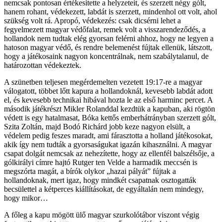
nemcsak pontosan értékesítette a helyzeteit, és szerzett négy gólt,
hanem rohant, védekezett, labdát is szerzett, mindenhol ott volt, ahol
szükség volt rá. Apropó, védekezés: csak dicsérni lehet a
fegyelmezett magyar védőfalat, remek volt a visszarendeződés, a
hollandok nem tudtak elég gyorsan felérni ahhoz, hogy ne legyen a
hatoson magyar védő, és rendre belemenést fújtak ellenük, látszott,
hogy a játékosaink nagyon koncentrálnak, nem szabálytalanul, de
határozottan védekeztek.
A szünetben teljesen megérdemelten vezetett 19:17-re a magyar
válogatott, többet lőtt kapura a hollandoknál, kevesebb labdát adott
el, és kevesebb technikai hibával hozta le az első harminc percet. A
második játékrészt Mikler Rolanddal kezdtük a kapuban, aki rögtön
védett is egy hatalmasat, Bóka kettős emberhátrányban szerzett gólt,
Szita Zoltán, majd Bodó Richárd jobb keze nagyon elsült, a
védelem pedig feszes maradt, ami fárasztotta a holland játékosokat,
akik így nem tudták a gyorsaságukat igazán kihasználni. A magyar
csapat dolgát nemcsak az nehezítette, hogy az ellenfél balszélsője, a
gólkirályi címre hajtó Rutger ten Velde a harmadik meccsén is
megszórta magát, a bírók olykor „hazai pályát” fújtak a
hollandoknak, mert igaz, hogy mindkét csapatnak osztogatták
becsülettel a kétperces kiállításokat, de egyáltalán nem mindegy,
hogy mikor…
A főleg a kapu mögött ülő magyar szurkolótábor viszont végig