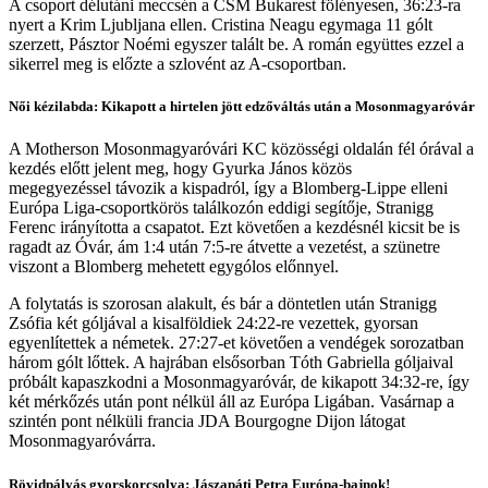
A csoport délutáni meccsén a CSM Bukarest fölényesen, 36:23-ra
nyert a Krim Ljubljana ellen. Cristina Neagu egymaga 11 gólt
szerzett, Pásztor Noémi egyszer talált be. A román együttes ezzel a
sikerrel meg is előzte a szlovént az A-csoportban.
Női kézilabda: Kikapott a hirtelen jött edzőváltás után a Mosonmagyaróvár
A Motherson Mosonmagyaróvári KC közösségi oldalán fél órával a
kezdés előtt jelent meg, hogy Gyurka János közös
megegyezéssel távozik a kispadról, így a Blomberg-Lippe elleni
Európa Liga-csoportkörös találkozón eddigi segítője, Stranigg
Ferenc irányította a csapatot. Ezt követően a kezdésnél kicsit be is
ragadt az Óvár, ám 1:4 után 7:5-re átvette a vezetést, a szünetre
viszont a Blomberg mehetett egygólos előnnyel.
A folytatás is szorosan alakult, és bár a döntetlen után Stranigg
Zsófia két góljával a kisalföldiek 24:22-re vezettek, gyorsan
egyenlítettek a németek. 27:27-et követően a vendégek sorozatban
három gólt lőttek. A hajrában elsősorban Tóth Gabriella góljaival
próbált kapaszkodni a Mosonmagyaróvár, de kikapott 34:32-re, így
két mérkőzés után pont nélkül áll az Európa Ligában. Vasárnap a
szintén pont nélküli francia JDA Bourgogne Dijon látogat
Mosonmagyaróvárra.
Rövidpályás gyorskorcsolya: Jászapáti Petra Európa-bajnok!