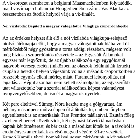
A vk-sorozat szombaton a belgiumi Maasmachelenben folytatódik,
majd vasárnap a hollandiai Hoogerheidében zárul. Vas Blanka az
összetettben az ötödik helyről várja a vk-finálét.
Női vízilabda: Bejutott a magyar válogatott a Világliga szuperdöntőjébe
Az az érdekes helyzet állt elő a női vízilabda világkupa-selejtező
utolsó játéknapja előtt, hogy a magyar válogatottnak hiába volt öt
mérkőzésből négy győzelme a torna addigi részében, mégsem volt
még biztos a szuperdöntős részvétele – az Egyesült Államokat
egyszer már legyőztük, de az újabb találkozón egy egygólosnál
nagyobb vereség esetén (miközben az olaszok felülmúlták Izraelt)
csupán a hetedik helyen végeztünk volna a második csoportkörben a
rosszabb egymás elleni mérleg miatt. Faramuci lebonyolítás, mi
tagadás… Végül azonban nem kellett számolgatni, az egyszerűbb
utat választottuk: bár a szerdai találkozóhoz képest valamelyest
nyögvenyelősebben, de ismét a magyarok nyertek.
Két perc elteltével Sümegi Nóra kezdte meg a gólgyártást, ám
néhány másodperc múlva éppen őt állították ki, emberelőnyben
egyenlítettek is az amerikaiak Tara Prentice találatával. Ezután főleg
az ellenfél percei következtek, két egymást követő támadásban
kaptak két ötméterest, és bár csak a másodikat lőtték be, a távolról is
eredményes amerikaiak az első negyed végére 3:1-re vezettek.
Faragó Kamilla távoli bombájával ugyan zárkóztunk, a következő