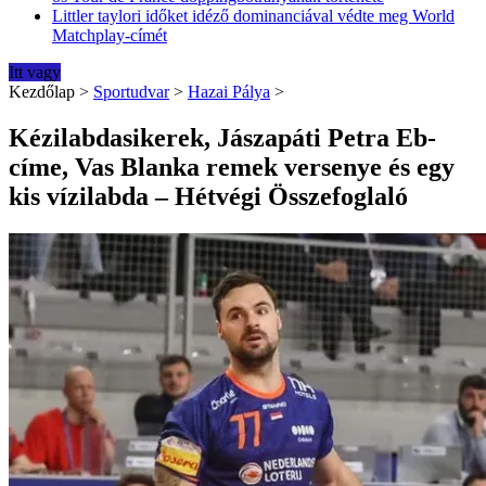
Littler taylori időket idéző dominanciával védte meg World
Matchplay-címét
Itt vagy
Kezdőlap
>
Sportudvar
>
Hazai Pálya
>
Kézilabdasikerek, Jászapáti Petra Eb-
címe, Vas Blanka remek versenye és egy
kis vízilabda – Hétvégi Összefoglaló