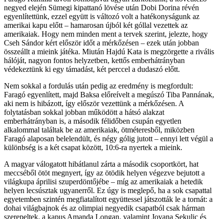
negyed elején Sümegi kipattanó lövése után Dobi Dorina révén
egyenlítettünk, ezzel együtt is változó volt a hatékonyságunk az
amerikai kapu előtt – hamarosan újból két góllal vezettek az
amerikaiak. Hogy nem minden ment a tervek szerint, jelezte, hogy
Cseh Sándor kért először időt a mérkőzésen – ezek után jobban
összeállt a mieink játéka. Miután Hajdú Kata is megzörgette a rivális
hálóját, nagyon fontos helyzetben, kettős emberhátrányban
védekeztünk ki egy támadást, két perccel a dudaszó előtt.
Nem sokkal a fordulás után pedig az eredmény is megfordult:
Faragó egyenlített, majd Baksa előreívelt a megúszó Tiba Pannának,
aki nem is hibázott, így először vezettünk a mérkőzésen. A
folytatásban sokkal jobban működött a hátsó alakzat
emberhátrányban is, a második félidőben csupán egyetlen
alkalommal találtak be az amerikaiak, ötméteresből, miközben
Faragó alaposan belelendült, és négy gólig jutott – ennyi lett végül a
különbség is a két csapat között, 10:6-ra nyertek a mieink.
A magyar válogatott hibátlanul zárta a második csoportkört, hat
meccséből ötöt megnyert, így az ötödik helyen végezve bejutott a
világkupa áprilisi szuperdöntőjébe – míg az amerikaiak a hetedik
helyen lecsúsztak ugyanerről. Ez úgy is meglepő, ha a sok csapattal
egyetemben szintén megfiatalított együttessel játszották le a tornát: a
dohai világbajnok és az olimpiai negyedik csapatból csak hárman
szerepeltek, a kapus Amanda Longan, valamint Jovana Sekulic és