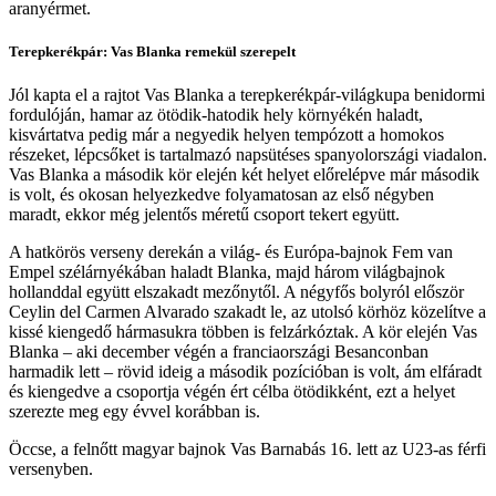
aranyérmet.
Terepkerékpár: Vas Blanka remekül szerepelt
Jól kapta el a rajtot Vas Blanka a terepkerékpár-világkupa benidormi
fordulóján, hamar az ötödik-hatodik hely környékén haladt,
kisvártatva pedig már a negyedik helyen tempózott a homokos
részeket, lépcsőket is tartalmazó napsütéses spanyolországi viadalon.
Vas Blanka a második kör elején két helyet előrelépve már második
is volt, és okosan helyezkedve folyamatosan az első négyben
maradt, ekkor még jelentős méretű csoport tekert együtt.
A hatkörös verseny derekán a világ- és Európa-bajnok Fem van
Empel szélárnyékában haladt Blanka, majd három világbajnok
hollanddal együtt elszakadt mezőnytől. A négyfős bolyról először
Ceylin del Carmen Alvarado szakadt le, az utolsó körhöz közelítve a
kissé kiengedő hármasukra többen is felzárkóztak. A kör elején Vas
Blanka – aki december végén a franciaországi Besanconban
harmadik lett – rövid ideig a második pozícióban is volt, ám elfáradt
és kiengedve a csoportja végén ért célba ötödikként, ezt a helyet
szerezte meg egy évvel korábban is.
Öccse, a felnőtt magyar bajnok Vas Barnabás 16. lett az U23-as férfi
versenyben.