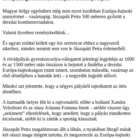
Magyar hölgy egyéniben még nem nyert korábban Európa-bajnoki
aranyérmet – vasárnapig: Jászapáti Petra 500 méteren győzött a
drezdai kontinensviadalon.
Valami ilyenben reménykedtünk…
És ugyan ezúttal kellett egy kis szerencse ehhez a nagyszerű
sikerhez, mindez semmit sem von le Jászapáti Petra érdemeiből.
A rövidpályás gyorskorcsolya-válogatott jelenlegi legjobbja az 1000
és az 1500 méter után ötszázon is bejutott a fináléba a drezdai
Európa-bajnokságon (mint ismert, szombaton második, vasárnap az
első döntőjében a hatodik lett) – a negyedik legjobb idővel.
Mindez azt jelentette, hogy a négyes pályáról rajtolhatott az ötös
döntőben.
A harmadik helyre lőtt ki a rajtvonalról, előtte a holland Xandra
Velzeboer és az olasz Arianna Fontana futott – utóbbi viszont úgy
„nekiment” ellenfelének, hogy amellett, hogy a pályán mindketten
kicsúsztak, utóbb ki is zárták a sportág klasszisát.
Jászapáti Petra magabiztosan állt a lábán, a nyakában lihegő másik
két olaszt maga mögött tartotta, és megszerezte az Európa-bajnoki