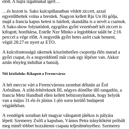
előtt. A hajrá izgalmakat ígért…
…és hozott is. Sako kulcspillanatban védett ziccert, azzal
egyenlíthettek volna a brestiek. Nagyon kellett Rju Un Hi gólja,
majd a francia kapus hetest is hárított, skandálta is a nevét a csarnok.
A Sako-show folytatódott, egygólos győri vezetésnél két ziccert is
kifogott, honfitársa, Estelle Nze Minko a legjobbkor talált be 2:16
perccel a vége előtt. A negyedik győri hetes azért csak bement,
végül 28:27-re nyert az ETO.
A kulcsfontosságú sikernek köszönhetően csoportja élén marad a
győri csapat, és a negyeddöntő már csak egy lépésre van. Akkor
aztán tényleg indulhat a banzáj.
Női kézilabda: Kikapott a Ferencváros
A hét meccse várt a Ferencvárosra szombat délután az Érd
Arénában. A zöld-fehéreknek BL négyes döntőbe illő rangadón, a
francia Metz Handball ellen kellett bebizonyítaniuk, hogy helyük
van a május 31-én és június 1-jén sorra kerülő budapesti
végjátékban.
A vendégek soraiban két magyar válogatott játékos is pályára
lépett: Szemerey Zsófi a kapuban, Vámos Petra irányítóként próbált
meg minél többet hozzátenni csapata teljesítményéhez. Szemerey