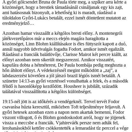
A győri gólcsendet Bruna de Paula törte meg, a szpíker arra kérte a
közönséget, hogy a brestiek támadásánál csináljanak egy kis zajt,
ami hatásosnak bizonyult, a lehetőség ki is maradt, ráadásul a
túloldalon Győri-Lukács betalált, ezzel ismét döntetlent mutatott az
eredményjelző…
Azonban hamar visszaállt a kétgólos bresti előny. A montenegrói
játékvezetőpáros már a meccs elején magára haragította a
közönséget, Linn Blohm kiállításakor is éles füttyszót kapott a duó,
annál nagyobb üdvrivalgás fogadta Fodort, amikor ismét egalizált.
Ráadásul a franciák balátlövője, Clarisse Mairot két percre kiállt, az
előnyt azonban nem sikerült megszerezni. Amikor visszatért,
kapufára dobta a hétméterest, De Paula bombája pedig meghozta a
hőn áhított előnyt. A védekezésnél megint működött a „zaj”, a
labdaszerzést követően a jól játszó brazil légiós ismét betalált. A
szünetre 14:13-as győri vezetéssel vonulhattak a felek, és a második
félidő is hasonlóképp kezdődött. Housheer is jubilált, századik
találatával visszaállította a kétgólos különbséget.
19:15-nél jött is az időkérés a vendégeknél. Tervel tervét Fodor
csavarása húzta keresztül, miközben Toft teljesítménye feljavult. A
győri hetesek azonban ezen a napon nem akartak bemenni, Fodor
viszont villogott, ő és Blohm gondoskodott arról, hogy ne jöjjenek
vissza a meccsbe a franciák. Vjahireváék persze nem adták fel,
lerohanásokból kettőre csökkentették a lemaradást tíz perccel a vége