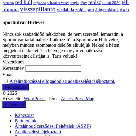
red bull
tenisz
téli
sergio pérez
tokió 2020
röplabda
sebastian vettel
germain
visszapillantó
olimpia
vízilabda
átigazolások
zöld sport
úszás
Sportudvar Hírlevél
Nincs sok szabadidőd hétközben, de nem szeretnél lemaradni a
Sportudvar tartalmairól? Iratkozz föl a Sportudvar Hírlevélre,
melyben minden szombaton délelőtt elküldjük Neked a héten
megjelent cikkeket és a hétvége magyar vonatkozású
közvetítéseinek listáját is. Tarts velünk!
Vezetéknév
Keresztnév
Email
A feliratkozással elfogadod az adatkezelési tájékoztatót.
© 2026
Készítette:
WordPress
| Téma:
AccessPress Mag
Alsó menü
Kapcsolat
Partnereink
Általános Szerződési Feltételek (ÁSZF)
Adatkezelési tájékoztató