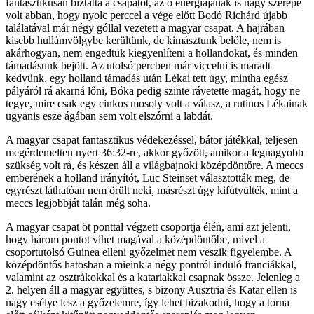
fantasztikusan biztatta a csapatot, az ő energiájának is nagy szerepe
volt abban, hogy nyolc perccel a vége előtt Bodó Richárd újabb
találatával már négy góllal vezetett a magyar csapat. A hajrában
kisebb hullámvölgybe kerültünk, de kimásztunk belőle, nem is
akárhogyan, nem engedtük kiegyenlíteni a hollandokat, és minden
támadásunk bejött. Az utolsó percben már viccelni is maradt
kedvünk, egy holland támadás után Lékai tett úgy, mintha egész
pályáról rá akarná lőni, Bóka pedig szinte rávetette magát, hogy ne
tegye, mire csak egy cinkos mosoly volt a válasz, a rutinos Lékainak
ugyanis esze ágában sem volt elszórni a labdát.
A magyar csapat fantasztikus védekezéssel, bátor játékkal, teljesen
megérdemelten nyert 36:32-re, akkor győzött, amikor a legnagyobb
szükség volt rá, és készen áll a világbajnoki középdöntőre. A meccs
emberének a holland irányítót, Luc Steinset választották meg, de
egyrészt láthatóan nem örült neki, másrészt úgy kifütyülték, mint a
meccs legjobbját talán még soha.
A magyar csapat öt ponttal végzett csoportja élén, ami azt jelenti,
hogy három pontot vihet magával a középdöntőbe, mivel a
csoportutolsó Guinea elleni győzelmet nem veszik figyelembe. A
középdöntős hatosban a mieink a négy pontról induló franciákkal,
valamint az osztrákokkal és a katariakkal csapnak össze. Jelenleg a
2. helyen áll a magyar együttes, s bizony Ausztria és Katar ellen is
nagy esélye lesz a győzelemre, így lehet bizakodni, hogy a torna