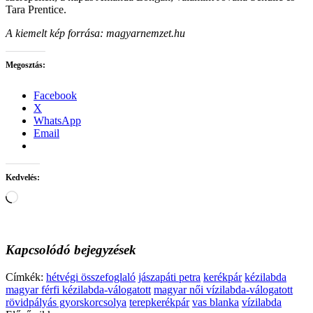
Tara Prentice.
A kiemelt kép forrása: magyarnemzet.hu
Megosztás:
Facebook
X
WhatsApp
Email
Kedvelés:
Loading…
Kapcsolódó bejegyzések
Címkék:
hétvégi összefoglaló
jászapáti petra
kerékpár
kézilabda
magyar férfi kézilabda-válogatott
magyar női vízilabda-válogatott
rövidpályás gyorskorcsolya
terepkerékpár
vas blanka
vízilabda