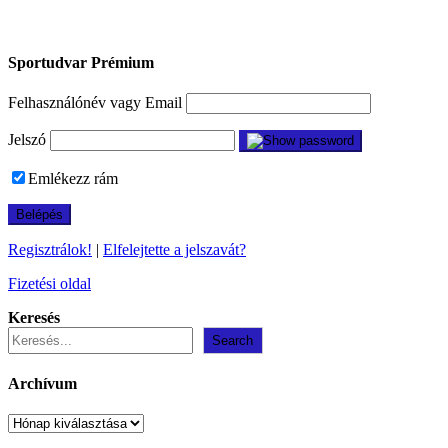
Sportudvar Prémium
Felhasználónév vagy Email
Jelszó
Emlékezz rám
Regisztrálok!
|
Elfelejtette a jelszavát?
Fizetési oldal
Keresés
Search
Archívum
Archívum