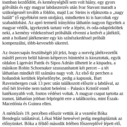
iramban kezdődött, és keménységből sem volt hiány, egy gyors
gólváltás és egy magyar labdaszerzés után Ivar Stavast maradt a
szükségesnél tovább a földön, majd Luc Steins is eljátszotta a „nagy
halált” (ő egyébként nem utoljára), mindketten ki is harcoltak egy
szabaddobást. Az apró termetű irányítóra láthatón nagyon figyeltek a
magyar védők, igyekeztek tartani vele a lépést, és oda-odapörköltek
neki, a kemény védekezéssel próbálták elvenni a kedvét a játéktól,
amit a holland játékmester egy kis színészkedéssel próbált
kompenzálni, több-kevesebb sikerrel.
Az összecsapás feszültségét jól jelzi, hogy a norvég játékvezetők
másfél percen belül három kétperces büntetést is kiosztottak, egyik
oldalon Ligetvári Patrik és Sipos Adrián ülhetett le a kispadra, a
másikon Robin Schoenaker szusszanhatott két percet – a tét
láthatóan mindkét fél számára nagy volt. Az első tíz percben a
hollandok kerültek lépéselőnybe, pedig a kapusuk, Bart
Ravensbergen csak 13 perc után találkozott először a labdával, az
első hét lövésbe nem tudott beleérni – Palasics Kristóf ennél
hatékonyabb volt, fontos védései voltak. A magyar csapat tartotta az
iramot, láthatóan jobban felpörgött erre a találkozóra, mint Észak-
Macedónia és Guinea ellen.
A mérkőzés 19. percében először vettük át a vezetést Bóka
Bendegúz találatával, Lékai Máté hetesével pedig megdupláztuk az
előnyünket. Bóka a félidő második felében főszereplővé lépett elő,