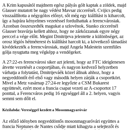
A Krim kapusától majdnem egész pályás gólt kaptak a zöldek, majd
Glauser mutatott be nagy védést Mavsar ziccerénél. Cvijics pedig
visszaállította a négygólos előnyt, sőt még egy kiállítást is kiharcolt,
így a hajrára kényelmes vezetéssel fordulhattak a ferencvárosiak.
Azonban összeszedték magukat a szlovénok, Stanko ziccerénél
Glauser bravúrja kellett ahhoz, hogy ne zárkózzanak egyre négy
perccel a vége előtt. Megint Dmitrijeva jelentette a különbséget, az
orosz légiós hétméterest és kiállítást harcolt ki, a következő támadást
kivédekezték a ferencvárosiak, majd Angela Malestein szemfüles
gólja nyugtatta meg végképp a vendégeket.
A 27:22-es ferencvárosi siker azt jelenti, hogy az FTC ideiglenesen
átvette vezetését a csoportjában, és nagyon kedvező helyzetben
várhatja a folytatást, Dmitrijeváék közel állnak ahhoz, hogy a
negyeddöntőt érő első vagy második helyen zárják a csoportkört.
Mivel a Metz vasárnap 27:24-re legyőzte a CSM Bukarest
együttesét, ezért most a francia csapat vezeti az A-csoportot 17
ponttal, a Ferencváros pedig 16 egységgel áll a 2. helyen, vagyis
semmi sem dőlt el.
Kézilabda: Vereséggel kezdett a Mosonmagyaróvár
Az előző idényben negyeddöntős mosonmagyaróvári együttes a
francia Neptunes de Nantes csődje miatt kihagyta a selejtezőt és