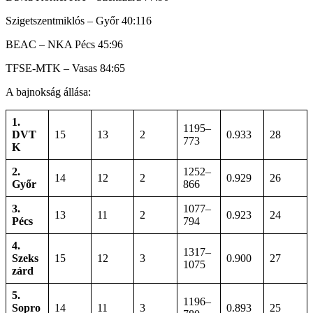
Szigetszentmiklós – Győr 40:116
BEAC – NKA Pécs 45:96
TFSE-MTK – Vasas 84:65
A bajnokság állása:
1.
1195–
DVT
15
13
2
0.933
28
773
K
2.
1252–
14
12
2
0.929
26
Győr
866
3.
1077–
13
11
2
0.923
24
Pécs
794
4.
1317–
Szeks
15
12
3
0.900
27
1075
zárd
5.
1196–
Sopro
14
11
3
0.893
25