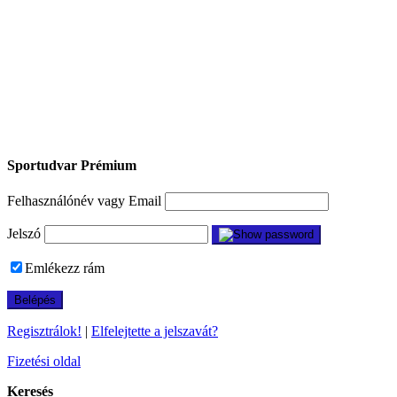
Sportudvar Prémium
Felhasználónév vagy Email
Jelszó
Emlékezz rám
Regisztrálok!
|
Elfelejtette a jelszavát?
Fizetési oldal
Keresés