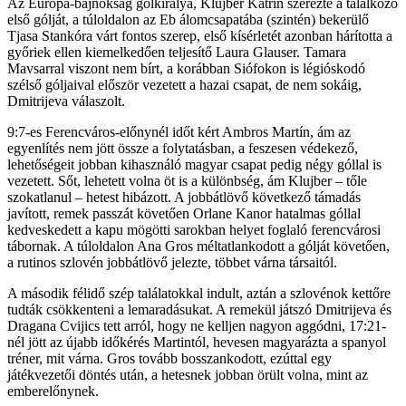
Az Európa-bajnokság gólkirálya, Klujber Katrin szerezte a találkozó
első gólját, a túloldalon az Eb álomcsapatába (szintén) bekerülő
Tjasa Stankóra várt fontos szerep, első kísérletét azonban hárította a
győriek ellen kiemelkedően teljesítő Laura Glauser. Tamara
Mavsarral viszont nem bírt, a korábban Siófokon is légióskodó
szélső góljaival először vezetett a hazai csapat, de nem sokáig,
Dmitrijeva válaszolt.
9:7-es Ferencváros-előnynél időt kért Ambros Martín, ám az
egyenlítés nem jött össze a folytatásban, a feszesen védekező,
lehetőségeit jobban kihasználó magyar csapat pedig négy góllal is
vezetett. Sőt, lehetett volna öt is a különbség, ám Klujber – tőle
szokatlanul – hetest hibázott. A jobbátlövő következő támadás
javított, remek passzát követően Orlane Kanor hatalmas góllal
kedveskedett a kapu mögötti sarokban helyet foglaló ferencvárosi
tábornak. A túloldalon Ana Gros méltatlankodott a gólját követően,
a rutinos szlovén jobbátlövő jelezte, többet várna társaitól.
A második félidő szép találatokkal indult, aztán a szlovénok kettőre
tudták csökkenteni a lemaradásukat. A remekül játszó Dmitrijeva és
Dragana Cvijics tett arról, hogy ne kelljen nagyon aggódni, 17:21-
nél jött az újabb időkérés Martintól, hevesen magyarázta a spanyol
tréner, mit várna. Gros tovább bosszankodott, ezúttal egy
játékvezetői döntés után, a hetesnek jobban örült volna, mint az
emberelőnynek.