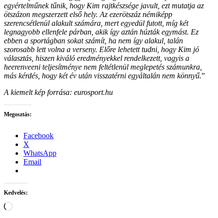
egyértelműnek tűnik, hogy Kim rajtkészsége javult, ezt mutatja az
ötszázon megszerzett első hely. Az ezerötszáz némiképp
szerencsétlenül alakult számára, mert egyedül futott, míg két
legnagyobb ellenfele párban, akik így aztán húzták egymást. Ez
ebben a sportágban sokat számít, ha nem így alakul, talán
szorosabb lett volna a verseny. Előre lehetett tudni, hogy Kim jó
választás, hiszen kiváló eredményekkel rendelkezett, vagyis a
heerenveeni teljesítménye nem feltétlenül meglepetés számunkra,
más kérdés, hogy két év után visszatérni egyáltalán nem könnyű.
”
A kiemelt kép forrása: eurosport.hu
Megosztás:
Facebook
X
WhatsApp
Email
Kedvelés:
Loading…