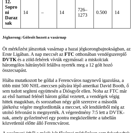
12.
Sopro
726–
ni
14
–
14
0.500
14
1273
Daraz
sak
Jégkorong: Gólesőt hozott a vasárnap
Öt mérkőzést játszottak vasárnap a hazai jégkorongbajnokságban, az
Erste Ligában. A nap meccsét az
FTC
otthonában vendégszereplő
DVTK
és a zöld-fehérek vívták egymással: a miskolciak
háromgólos hátrányból felállva nyerték meg a 12 gólt hozó
összecsapást.
Hiába mutatkozott be góllal a Ferencváros nagynevű igazolása, a
több mint 500 NHL-meccsen pályára lépő amerikai David Booth, ő
sem tudott segíteni együttesén a Diósgyőr ellen. Noha az FTC már
az első harmad felénél három góllal vezetett, a vendégek végig
hittek magukban, és sorozatban négy gólt szerezve a második
játékrész végére megfordították a meccset, sőt lendületből még az
utolsó felvonást is megnyerték. A végeredmény 7:5 lett a DVTK-
nak, amely győzelmével egy pontra megközelítette a tabellán
közvetlenül előtte álló Ferencvárost.