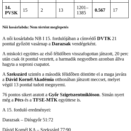
14.
1201–
15
2
13
0.567
17
PVSK
1385
Női kosárlabda: Nem történt meglepetés
A női kosárlabda NB I 15. fordulójában a címvédő
DVTK
21
ponttal győzött vasárnap a
Darazsak
vendégeként.
A miskolci együttes az első félidőben visszafogottan játszott, 20 perc
után csak öt ponttal vezetett, a harmadik negyedben azonban állva
hagyta a soproni csapatot.
A
Szekszárd
szintén a második félidőben döntötte el a maga javára
a
Dávid Kornél Akadémia
otthonában játszott meccset, melyet
végül 13 ponttal tudott megnyerni.
76 pontos sikert aratott a
Győr Szigetszentmiklóson
. Simán nyert
még a
Pécs
és a
TFSE-MTK
együttese is.
A 15. forduló eredményei:
Darazsak – Diósgyőr 51:72
Dávid Kornél KA – Szekszárd 77:90