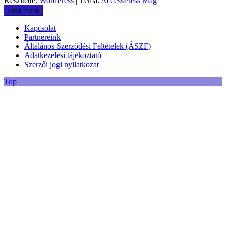
Készítette:
WordPress
| Téma:
AccessPress Mag
Alsó menü
Kapcsolat
Partnereink
Általános Szerződési Feltételek (ÁSZF)
Adatkezelési tájékoztató
Szerzői jogi nyilatkozat
Top