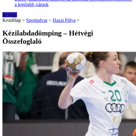
a legújabb vámok
Itt vagy
Kezdőlap
>
Sportudvar
>
Hazai Pálya
>
Kézilabdadömping – Hétvégi
Összefoglaló