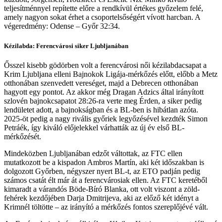
teljesítménnyel repítette előre a rendkívül értékes győzelem felé,
amely nagyon sokat érhet a csoportelsőségért vívott harcban. A
végeredmény: Odense – Győr 32:34.
Kézilabda: Ferencvárosi siker Ljubljanában
Ősszel kisebb gödörben volt a ferencvárosi női kézilabdacsapat a
Krim Ljubljana elleni Bajnokok Ligája-mérkőzés előtt, előbb a Metz
otthonában szenvedett vereséget, majd a Debrecen otthonában
hagyott egy pontot. Az akkor még Dragan Adzics által irányított
szlovén bajnokcsapatot 28:26-ra verte meg Érden, a siker pedig
lendületet adott, a bajnokságban és a BL-ben is hibátlan azóta.
2025-öt pedig a nagy rivális győriek legyőzésével kezdték Simon
Petráék, így kiváló előjelekkel várhatták az új év első BL-
mérkőzését.
Mindeközben Ljubljanában edzőt váltottak, az FTC ellen
mutatkozott be a kispadon Ambros Martín, aki két időszakban is
dolgozott Győrben, négyszer nyert BL-t, az ETO padján pedig
számos csatát élt már át a ferencvárosiak ellen. Az FTC keretéből
kimaradt a várandós Böde-Bíró Blanka, ott volt viszont a zöld-
fehérek kezdőjében Darja Dmitrijeva, aki az előző két idényt a
Krimnél töltötte – az irányító a mérkőzés fontos szereplőjévé vált.