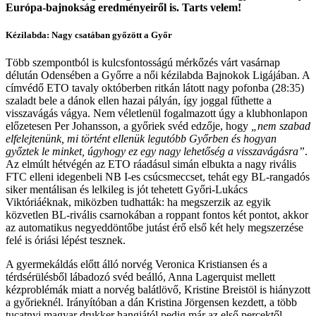
Európa-bajnokság eredményeiről is. Tarts velem!
Kézilabda: Nagy csatában győzött a Győr
Több szempontból is kulcsfontosságú mérkőzés várt vasárnap
délután Odensében a Győrre a női kézilabda Bajnokok Ligájában. A
címvédő ETO tavaly októberben ritkán látott nagy pofonba (28:35)
szaladt bele a dánok ellen hazai pályán, így joggal fűthette a
visszavágás vágya. Nem véletlenül fogalmazott úgy a klubhonlapon
előzetesen Per Johansson, a győriek svéd edzője, hogy
„nem szabad
elfelejtenünk, mi történt ellenük legutóbb Győrben és hogyan
győztek le minket, úgyhogy ez egy nagy lehetőség a visszavágásra”
.
Az elmúlt hétvégén az ETO ráadásul simán elbukta a nagy rivális
FTC elleni idegenbeli NB I-es csúcsmeccset, tehát egy BL-rangadós
siker mentálisan és lelkileg is jót tehetett Győri-Lukács
Viktóriáéknak, miközben tudhatták: ha megszerzik az egyik
közvetlen BL-rivális csarnokában a roppant fontos két pontot, akkor
az automatikus negyeddöntőbe jutást érő első két hely megszerzése
felé is óriási lépést tesznek.
A gyermekáldás előtt álló norvég Veronica Kristiansen és a
térdsérülésből lábadozó svéd beálló, Anna Lagerquist mellett
kézproblémák miatt a norvég balátlövő, Kristine Breistöl is hiányzott
a győrieknél. Irányítóban a dán Kristina Jörgensen kezdett, a több
tucatnyi magyar drukker hangjától pedig már az első percektől