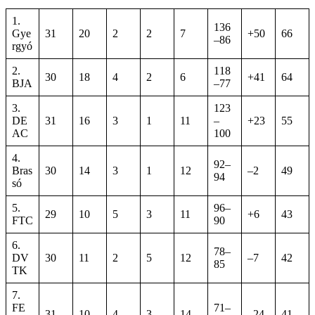
1.
136
Gye
31
20
2
2
7
+50
66
–86
rgyó
2.
118
30
18
4
2
6
+41
64
BJA
–77
3.
123
DE
31
16
3
1
11
–
+23
55
AC
100
4.
92–
Bras
30
14
3
1
12
–2
49
94
só
5.
96–
29
10
5
3
11
+6
43
FTC
90
6.
78–
DV
30
11
2
5
12
–7
42
85
TK
7.
FE
71–
31
10
4
3
14
–24
41