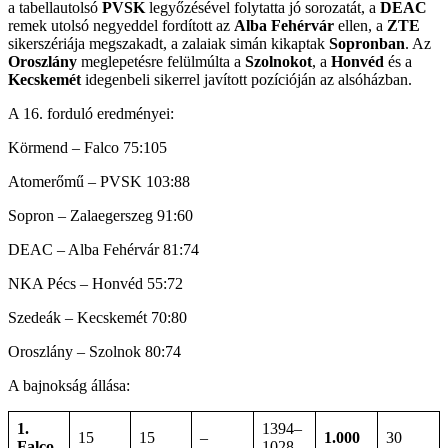
a tabellautolsó
PVSK
legyőzésével folytatta jó sorozatát, a
DEAC
remek utolsó negyeddel fordított az
Alba Fehérvár
ellen, a
ZTE
sikerszériája megszakadt, a zalaiak simán kikaptak
Sopronban
. Az
Oroszlány
meglepetésre felülmúlta a
Szolnokot
, a
Honvéd
és a
Kecskemét
idegenbeli sikerrel javított pozícióján az alsóházban.
A 16. forduló eredményei:
Körmend – Falco 75:105
Atomerőmű – PVSK 103:88
Sopron – Zalaegerszeg 91:60
DEAC – Alba Fehérvár 81:74
NKA Pécs – Honvéd 55:72
Szedeák – Kecskemét 70:80
Oroszlány – Szolnok 80:74
A bajnokság állása:
1.
1394–
15
15
–
1.000
30
Falco
1028