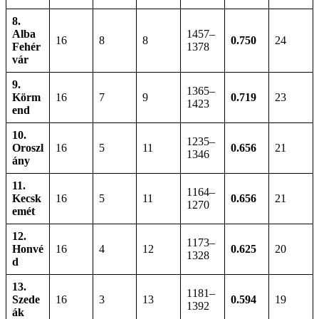
8.
Alba
1457–
16
8
8
0.750
24
Fehér
1378
vár
9.
1365–
Körm
16
7
9
0.719
23
1423
end
10.
1235–
Oroszl
16
5
11
0.656
21
1346
ány
11.
1164–
Kecsk
16
5
11
0.656
21
1270
emét
12.
1173–
Honvé
16
4
12
0.625
20
1328
d
13.
1181–
Szede
16
3
13
0.594
19
1392
ák