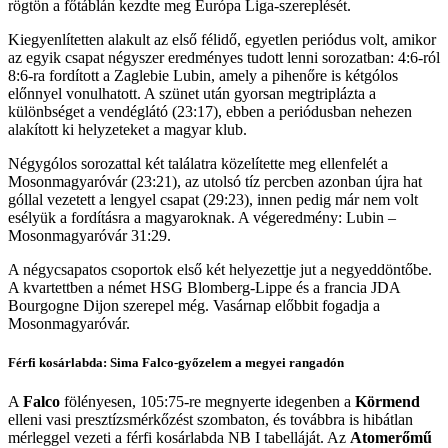
rögtön a főtáblán kezdte meg Európa Liga-szereplését.
Kiegyenlítetten alakult az első félidő, egyetlen periódus volt, amikor
az egyik csapat négyszer eredményes tudott lenni sorozatban: 4:6-ról
8:6-ra fordított a Zaglebie Lubin, amely a pihenőre is kétgólos
előnnyel vonulhatott. A szünet után gyorsan megtriplázta a
különbséget a vendéglátó (23:17), ebben a periódusban nehezen
alakított ki helyzeteket a magyar klub.
Négygólos sorozattal két találatra közelítette meg ellenfelét a
Mosonmagyaróvár (23:21), az utolsó tíz percben azonban újra hat
góllal vezetett a lengyel csapat (29:23), innen pedig már nem volt
esélyük a fordításra a magyaroknak. A végeredmény: Lubin –
Mosonmagyaróvár 31:29.
A négycsapatos csoportok első két helyezettje jut a negyeddöntőbe.
A kvartettben a német HSG Blomberg-Lippe és a francia JDA
Bourgogne Dijon szerepel még. Vasárnap előbbit fogadja a
Mosonmagyaróvár.
Férfi kosárlabda: Sima Falco-győzelem a megyei rangadón
A
Falco
fölényesen, 105:75-re megnyerte idegenben a
Körmend
elleni vasi presztízsmérkőzést szombaton, és továbbra is hibátlan
mérleggel vezeti a férfi kosárlabda NB I tabelláját. Az
Atomerőmű