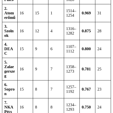
2.
1514–
Atom
16
15
1
0.969
31
1254
erőmű
3.
1316–
Szoln
16
12
4
0.875
28
1282
ok
4.
1107–
DEA
15
9
6
0.800
24
1112
C
5.
Zalae
1358–
16
9
7
0.781
25
gersze
1273
g
6.
1257–
Sopro
15
8
7
0.767
23
1192
n
7.
1234–
NKA
16
8
8
0.750
24
1293
Pécs