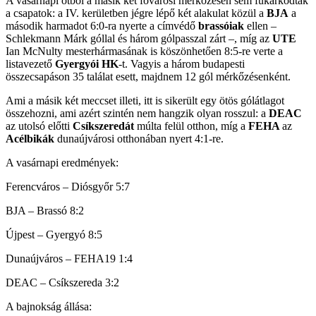
A vasárnapi ötből a másik két fővárosi mérkőzésen sem fukarkodtak
a csapatok: a IV. kerületben jégre lépő két alakulat közül a
BJA
a
második harmadot 6:0-ra nyerte a címvédő
brassóiak
ellen –
Schlekmann Márk góllal és három gólpasszal zárt –, míg az
UTE
Ian McNulty mesterhármasának is köszönhetően 8:5-re verte a
listavezető
Gyergyói HK
-t. Vagyis a három budapesti
összecsapáson 35 találat esett, majdnem 12 gól mérkőzésenként.
Ami a másik két meccset illeti, itt is sikerült egy ötös gólátlagot
összehozni, ami azért szintén nem hangzik olyan rosszul: a
DEAC
az utolsó előtti
Csíkszeredát
múlta felül otthon, míg a
FEHA
az
Acélbikák
dunaújvárosi otthonában nyert 4:1-re.
A vasárnapi eredmények:
Ferencváros – Diósgyőr 5:7
BJA – Brassó 8:2
Újpest – Gyergyó 8:5
Dunaújváros – FEHA19 1:4
DEAC – Csíkszereda 3:2
A bajnokság állása: