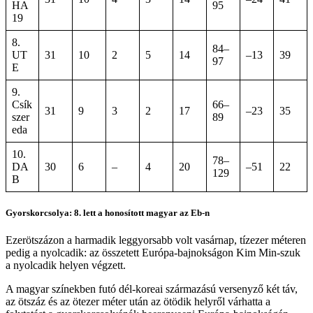
HA
95
19
8.
84–
UT
31
10
2
5
14
–13
39
97
E
9.
Csík
66–
31
9
3
2
17
–23
35
szer
89
eda
10.
78–
DA
30
6
–
4
20
–51
22
129
B
Gyorskorcsolya: 8. lett a honosított magyar az Eb-n
Ezerötszázon a harmadik leggyorsabb volt vasárnap, tízezer méteren
pedig a nyolcadik: az összetett Európa-bajnokságon Kim Min-szuk
a nyolcadik helyen végzett.
A magyar színekben futó dél-koreai származású versenyző két táv,
az ötszáz és az ötezer méter után az ötödik helyről várhatta a