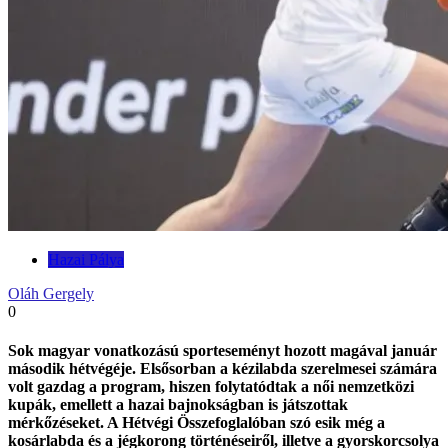
Hazai Pálya
Oláh Gergely
0
Sok magyar vonatkozású sporteseményt hozott magával január
második hétvégéje. Elsősorban a kézilabda szerelmesei számára
volt gazdag a program, hiszen folytatódtak a női nemzetközi
kupák, emellett a hazai bajnokságban is játszottak
mérkőzéseket. A Hétvégi Összefoglalóban szó esik még a
kosárlabda és a jégkorong történéseiről, illetve a gyorskorcsolya