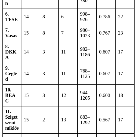
780
n
6.
998–
14
8
6
0.786
22
TFSE
926
7.
980–
15
8
7
0.767
23
Vasas
1023
8.
982–
DKK
14
3
11
0.607
17
1186
A
9.
768–
Ceglé
14
3
11
0.607
17
1125
d
10.
944–
BEA
15
3
12
0.600
18
1205
C
11.
Sziget
883–
15
2
13
0.567
17
szent
1292
miklós