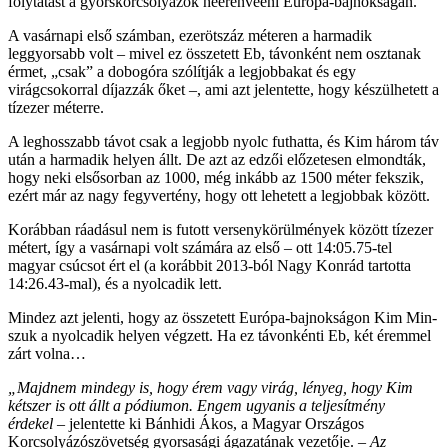
folytatást a gyorskorcsolyázók heerenveeni Európa-bajnokságán.
A vasárnapi első számban, ezerötszáz méteren a harmadik
leggyorsabb volt – mivel ez összetett Eb, távonként nem osztanak
érmet, „csak” a dobogóra szólítják a legjobbakat és egy
virágcsokorral díjazzák őket –, ami azt jelentette, hogy készülhetett a
tízezer méterre.
A leghosszabb távot csak a legjobb nyolc futhatta, és Kim három táv
után a harmadik helyen állt. De azt az edzői előzetesen elmondták,
hogy neki elsősorban az 1000, még inkább az 1500 méter fekszik,
ezért már az nagy fegyvertény, hogy ott lehetett a legjobbak között.
Korábban ráadásul nem is futott versenykörülmények között tízezer
métert, így a vasárnapi volt számára az első – ott 14:05.75-tel
magyar csúcsot ért el (a korábbit 2013-ból Nagy Konrád tartotta
14:26.43-mal), és a nyolcadik lett.
Mindez azt jelenti, hogy az összetett Európa-bajnokságon Kim Min-
szuk a nyolcadik helyen végzett. Ha ez távonkénti Eb, két éremmel
zárt volna…
„Majdnem mindegy is, hogy érem vagy virág, lényeg, hogy Kim
kétszer is ott állt a pódiumon. Engem ugyanis a teljesítmény
érdekel
– jelentette ki Bánhidi Ákos, a Magyar Országos
Korcsolyázószövetség gyorsasági ágazatának vezetője. –
Az