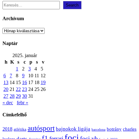
Search
Archívum
Archívum
Naptár
2025. január
h
K
s
c
p
s
v
1
2
3
4
5
6
7
8
9
10
11
12
13
14
15
16
17
18
19
20
21
22
23
24
25
26
27
28
29
30
31
« dec
febr »
Címkefelhő
autósport
bajnokok ligája
2018
botrány
charles
atlétika
barcelona
foci
f1
ferrari
foci vb
darts