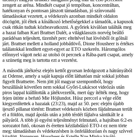
zengett az aréna. Mindkét csapat jó tempóban, koncentráltan,
hatékonyan és pontosan játszott támadásban, jó színvonalú
támadásokat vezetett, a védekezés azonban mindkét oldalon
döcögött, jól éltek a kínálkozó lehetőségekkel a támadók, a kapusok
csak ritkán tudtak közbeavatkozni. A győriek kiválóan találták meg
a hazai falban Kari Brattset Dalét, a világklasszis norvég beálló
parádésan teljesített, tizenhét perc elteltével hat lövésből öt gólnál
járt. Brattset mellett a holland jobbátlövő, Dione Housheer is értékes
találatokkal lendített egyet-egyet az ETO szekerén. Háromgólos
előnnyel vágott neki az utolsó öt percnek a Rába-parti csapat, amely
a szünetig meg is tartotta ezt a vezetést.
A második játékrész elején kettőt gyorsan ledolgozott a hátrányából
az Odense, amely a saját kapuja előtt láthatóan már sokkal jobban
figyelt Brattsetre. Nem jött jól magyar szempontból, hogy
beszállását követően nem sokkal Győri-Lukácsot videózás után
piros lappal kiállították a játékvezetők, mert úgy ítélték meg, hogy
fejen ütötte a befutó Mie Höjlundot. Húsz perccel a vége előtt
kiegyenlítettek a hazaiak (23:23), majd az 50. perc elején újabb
ijesztő pillanat történt: Brattset védekezés közben fájdalmasan terült
el a földön, majd ápolás után a jobb térdét fájlalva sántikált le a
pályáról. A több jó egyéni teljesítményt felmutató, a hajrában 6:2-es
sorozatot futó, okosan és éretten kézilabdázó ETO-t ez nem törte
meg: támadásban és védekezésben is önfeláldozóan és nagy szívvel
küzdött, Jörgensen, Housheer és Estelle Nze Minko kiváló