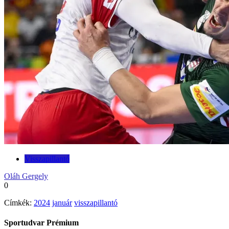
Visszapillantó
Oláh Gergely
0
Címkék:
2024
január
visszapillantó
Sportudvar Prémium