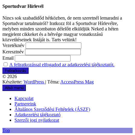
Sportudvar Hírlevél
Nincs sok szabadidőd hétközben, de nem szeretnél lemaradni a
Sportudvar tartalmairól? Iratkozz föl a Sportudvar Hírlevélre,
melyben minden szombaton délelőtt elküldjük Neked a héten
megjelent cikkeket és a hétvége magyar vonatkozású
közvetítéseinek listáját is. Tarts velünk!
Vezetéknév
Keresztnév
Email
A feliratkozással elfogadod az adatkezelési tájékoztatót.
© 2026
Készítette:
WordPress
| Téma:
AccessPress Mag
Alsó menü
Kapcsolat
Partnereink
Általános Szerződési Feltételek (ÁSZF)
Adatkezelési tájékoztató
Szerzői jogi nyilatkozat
Top