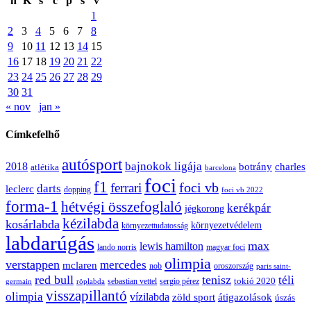
h
K
s
c
p
s
v
1
2
3
4
5
6
7
8
9
10
11
12
13
14
15
16
17
18
19
20
21
22
23
24
25
26
27
28
29
30
31
« nov
jan »
Címkefelhő
autósport
bajnokok ligája
2018
botrány
charles
atlétika
barcelona
foci
f1
ferrari
foci vb
darts
leclerc
dopping
foci vb 2022
forma-1
hétvégi összefoglaló
kerékpár
jégkorong
kézilabda
kosárlabda
környezetvédelem
környezettudatosság
labdarúgás
max
lewis hamilton
lando norris
magyar foci
olimpia
verstappen
mercedes
mclaren
oroszország
nob
paris saint-
red bull
tenisz
téli
sergio pérez
tokió 2020
röplabda
sebastian vettel
germain
visszapillantó
olimpia
vízilabda
átigazolások
zöld sport
úszás