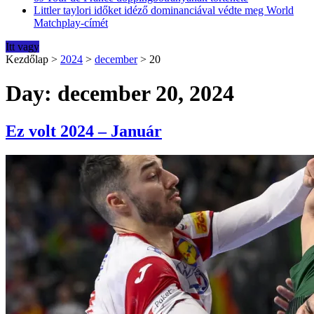
Littler taylori időket idéző dominanciával védte meg World
Matchplay-címét
Itt vagy
Kezdőlap
>
2024
>
december
>
20
Day: december 20, 2024
Ez volt 2024 – Január