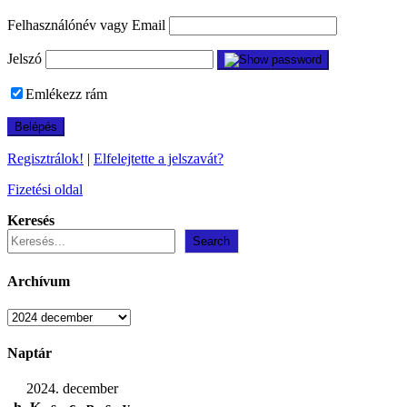
Felhasználónév vagy Email
Jelszó
Emlékezz rám
Regisztrálok!
|
Elfelejtette a jelszavát?
Fizetési oldal
Keresés
Search
Archívum
Archívum
Naptár
2024. december