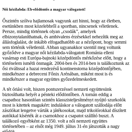
Női kézilabda: Eb-elődöntős a magyar válogatott!
Őszintén szólva hajlamosak vagyunk azt hinni, hogy az életben,
esetünkben most közelebbről a sportban, nincsenek véletlenek.
Persze, mindig történnek olyan „csodák”, amelyek
elbizonytalaníthatnak, és ambivalens érzésekkel nehezítik meg az
állásfoglalást, de inkább elfogadhatóbb az a nézőpont, hogy semmi
sem történik véletlenül. Abban ugyanakkor szentül meg voltunk
győződve a magyar női kézilabda-válogatott Románia elleni
vasárnap esti Európa-bajnoki középdöntős mérkőzése előtt, hogy a
történelem ismétli önmagát. 2004-ben és 2014-ben is találkoztunk az
ősi riválissal a hazai rendezésű kontinenstorna középdöntőjében,
mindkétszer a debreceni Főnix Arénában, miként most is és
mindkétszer a magyar együttes győzedelmeskedett.
A tét óriási volt, hiszen pontszerzéssel nemzeti együttesünk
biztosíthatta helyét a pénteki elődöntőben. A tornán eddig a
csapathoz hasonlóan szintén klasszisteljesítményt nyújtó szurkolók
most is kitettek magukért: induláskor a válogatott szállodája előtt
zászlókat lengetve várták a játékosokat, majd trikolórokkal díszített
autókkal kísérték át a csarnokhoz a csapatot szállító buszt. A
találkozó egyébként az 1350. volt a női nemzeti együttes
történetében – az elsőt még 1949. július 31-én játszották a nagy
elődök.