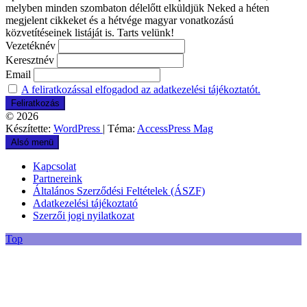
melyben minden szombaton délelőtt elküldjük Neked a héten
megjelent cikkeket és a hétvége magyar vonatkozású
közvetítéseinek listáját is. Tarts velünk!
Vezetéknév
Keresztnév
Email
A feliratkozással elfogadod az adatkezelési tájékoztatót.
© 2026
Készítette:
WordPress
| Téma:
AccessPress Mag
Alsó menü
Kapcsolat
Partnereink
Általános Szerződési Feltételek (ÁSZF)
Adatkezelési tájékoztató
Szerzői jogi nyilatkozat
Top