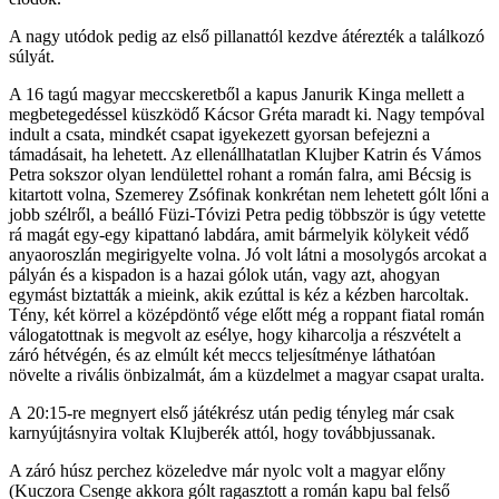
A nagy utódok pedig az első pillanattól kezdve átérezték a találkozó
súlyát.
A 16 tagú magyar meccskeretből a kapus Janurik Kinga mellett a
megbetegedéssel küszködő Kácsor Gréta maradt ki. Nagy tempóval
indult a csata, mindkét csapat igyekezett gyorsan befejezni a
támadásait, ha lehetett. Az ellenállhatatlan Klujber Katrin és Vámos
Petra sokszor olyan lendülettel rohant a román falra, ami Bécsig is
kitartott volna, Szemerey Zsófinak konkrétan nem lehetett gólt lőni a
jobb szélről, a beálló Füzi-Tóvizi Petra pedig többször is úgy vetette
rá magát egy-egy kipattanó labdára, amit bármelyik kölykeit védő
anyaoroszlán megirigyelte volna. Jó volt látni a mosolygós arcokat a
pályán és a kispadon is a hazai gólok után, vagy azt, ahogyan
egymást biztatták a mieink, akik ezúttal is kéz a kézben harcoltak.
Tény, két körrel a középdöntő vége előtt még a roppant fiatal román
válogatottnak is megvolt az esélye, hogy kiharcolja a részvételt a
záró hétvégén, és az elmúlt két meccs teljesítménye láthatóan
növelte a rivális önbizalmát, ám a küzdelmet a magyar csapat uralta.
A 20:15-re megnyert első játékrész után pedig tényleg már csak
karnyújtásnyira voltak Klujberék attól, hogy továbbjussanak.
A záró húsz perchez közeledve már nyolc volt a magyar előny
(Kuczora Csenge akkora gólt ragasztott a román kapu bal felső