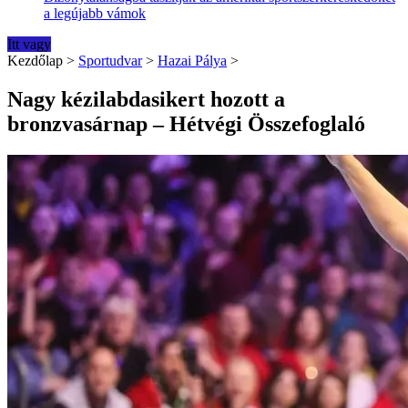
a legújabb vámok
Itt vagy
Kezdőlap
>
Sportudvar
>
Hazai Pálya
>
Nagy kézilabdasikert hozott a
bronzvasárnap – Hétvégi Összefoglaló