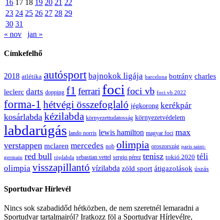
16
17
18
19
20
21
22
23
24
25
26
27
28
29
30
31
« nov
jan »
Címkefelhő
autósport
bajnokok ligája
2018
botrány
charles
atlétika
barcelona
foci
f1
ferrari
foci vb
darts
leclerc
dopping
foci vb 2022
forma-1
hétvégi összefoglaló
kerékpár
jégkorong
kézilabda
kosárlabda
környezetvédelem
környezettudatosság
labdarúgás
max
lewis hamilton
lando norris
magyar foci
olimpia
verstappen
mercedes
mclaren
oroszország
nob
paris saint-
red bull
tenisz
téli
sergio pérez
tokió 2020
röplabda
sebastian vettel
germain
visszapillantó
olimpia
vízilabda
átigazolások
zöld sport
úszás
Sportudvar Hírlevél
Nincs sok szabadidőd hétközben, de nem szeretnél lemaradni a
Sportudvar tartalmairól? Iratkozz föl a Sportudvar Hírlevélre,