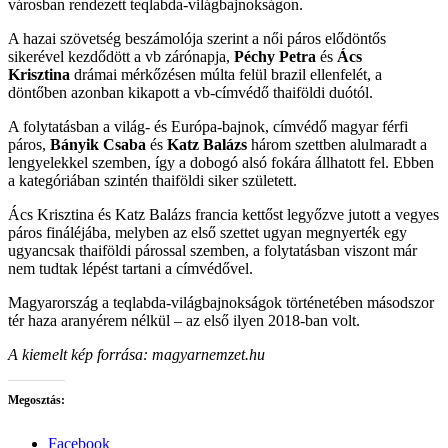
városban rendezett teqlabda-világbajnokságon.
A hazai szövetség beszámolója szerint a női páros elődöntős
sikerével kezdődött a vb zárónapja,
Péchy Petra
és
Ács
Krisztina
drámai mérkőzésen múlta felül brazil ellenfelét, a
döntőben azonban kikapott a vb-címvédő thaiföldi duótól.
A folytatásban a világ- és Európa-bajnok, címvédő magyar férfi
páros,
Bányik Csaba
és
Katz Balázs
három szettben alulmaradt a
lengyelekkel szemben, így a dobogó alsó fokára állhatott fel. Ebben
a kategóriában szintén thaiföldi siker született.
Ács Krisztina és Katz Balázs francia kettőst legyőzve jutott a vegyes
páros fináléjába, melyben az első szettet ugyan megnyerték egy
ugyancsak thaiföldi párossal szemben, a folytatásban viszont már
nem tudtak lépést tartani a címvédővel.
Magyarország a teqlabda-világbajnokságok történetében másodszor
tér haza aranyérem nélkül – az első ilyen 2018-ban volt.
A kiemelt kép forrása: magyarnemzet.hu
Megosztás:
Facebook