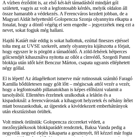
A vízben érződött is, az első két-két támadásból mindjárt gól
született, vagyis az volt a legfontosabb kérdés, melyik oldalon áll
össze hamarabb a védekezés. A Ferencváros kezdett jobban, de a
Magyari Aldát helyettesítő Golopencza Szonja olyannyira elkapta a
fonalat, hogy a döntő végéig el sem engedte – jegyezzétek meg ezt a
nevet, sokat fogjuk még hallani.
Hajdú Katáét már eddig is sokat hallottuk, ezúttal fineszes ejtéssel
tolta meg az UVSE szekerét, amely olyannyira kijátszotta a fórjait,
hogy egyszer le is pörgött a támadóidő. A zöld-fehérek hétperces
gólcsendjét kihasználva nyitotta az ollót a címvédő, Szegedi Panni
blokkja után időt kért Benczur Márton, csapata ugyanis elléphetett
négy góllal.
El is lépett! Az átlagéletkort ismerve már rutinosnak számító Faragó
Kamilla bődületesen nagy gólt lőtt – mégiscsak attól vezér a vezér,
hogy a legfontosabb pillanatokban is képes előhúzni valamit a
tarsolyából. Ellentétes érzelmek uralkodtak a lelátón és a
kispadoknál: a ferencvárosiak a kihagyott helyzetek és néhány ítélet
miatt bosszankodtak, az újpestiek a kivédekezett emberhátrányok
után eksztázisban örültek.
Volt minek örülniük: Golopencza ziccereket védett, a
mezőnyjátékosok blokkparádét rendeztek, Baksa Vanda pedig a
negyedik negyed elején kikaparta a gesztenyét, fél kézzel már fogta