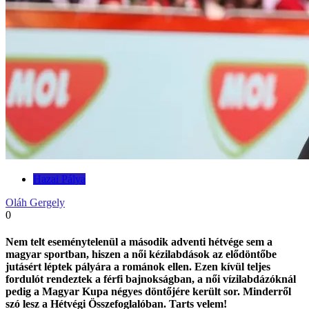
Hazai Pálya
Oláh Gergely
0
Nem telt eseménytelenül a második adventi hétvége sem a
magyar sportban, hiszen a női kézilabdások az elődöntőbe
jutásért léptek pályára a románok ellen. Ezen kívül teljes
fordulót rendeztek a férfi bajnokságban, a női vízilabdázóknál
pedig a Magyar Kupa négyes döntőjére került sor. Minderről
szó lesz a Hétvégi Összefoglalóban. Tarts velem!