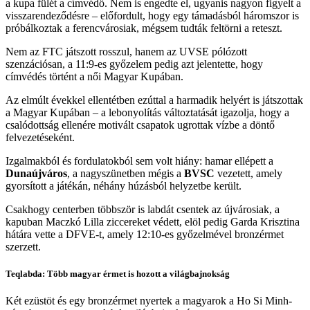
a kupa fülét a címvédő. Nem is engedte el, ugyanis nagyon figyelt a
visszarendeződésre – előfordult, hogy egy támadásból háromszor is
próbálkoztak a ferencvárosiak, mégsem tudták feltörni a reteszt.
Nem az FTC játszott rosszul, hanem az UVSE pólózott
szenzációsan, a 11:9-es győzelem pedig azt jelentette, hogy
címvédés történt a női Magyar Kupában.
Az elmúlt évekkel ellentétben ezúttal a harmadik helyért is játszottak
a Magyar Kupában – a lebonyolítás változtatását igazolja, hogy a
csalódottság ellenére motivált csapatok ugrottak vízbe a döntő
felvezetéseként.
Izgalmakból és fordulatokból sem volt hiány: hamar ellépett a
Dunaújváros
, a nagyszünetben mégis a
BVSC
vezetett, amely
gyorsított a játékán, néhány húzásból helyzetbe került.
Csakhogy centerben többször is labdát csentek az újvárosiak, a
kapuban Maczkó Lilla ziccereket védett, elöl pedig Garda Krisztina
hátára vette a DFVE-t, amely 12:10-es győzelmével bronzérmet
szerzett.
Teqlabda: Több magyar érmet is hozott a világbajnokság
Két ezüstöt és egy bronzérmet nyertek a magyarok a Ho Si Minh-