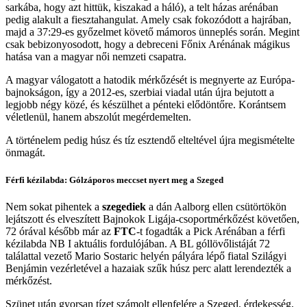
sarkába, hogy azt hittük, kiszakad a háló), a telt házas arénában
pedig alakult a fiesztahangulat. Amely csak fokozódott a hajrában,
majd a 37:29-es győzelmet követő mámoros ünneplés során. Megint
csak bebizonyosodott, hogy a debreceni Főnix Arénának mágikus
hatása van a magyar női nemzeti csapatra.
A magyar válogatott a hatodik mérkőzését is megnyerte az Európa-
bajnokságon, így a 2012-es, szerbiai viadal után újra bejutott a
legjobb négy közé, és készülhet a pénteki elődöntőre. Korántsem
véletlenül, hanem abszolút megérdemelten.
A történelem pedig húsz és tíz esztendő elteltével újra megismételte
önmagát.
Férfi kézilabda: Gólzáporos meccset nyert meg a Szeged
Nem sokat pihentek a
szegediek
a dán Aalborg ellen csütörtökön
lejátszott és elveszített Bajnokok Ligája-csoportmérkőzést követően,
72 órával később már az
FTC
-t fogadták a Pick Arénában a férfi
kézilabda NB I aktuális fordulójában. A BL góllövőlistáját 72
találattal vezető Mario Sostaric helyén pályára lépő fiatal Szilágyi
Benjámin vezérletével a hazaiak szűk húsz perc alatt lerendezték a
mérkőzést.
Szünet után gyorsan tízet számolt ellenfelére a Szeged, érdekesség,