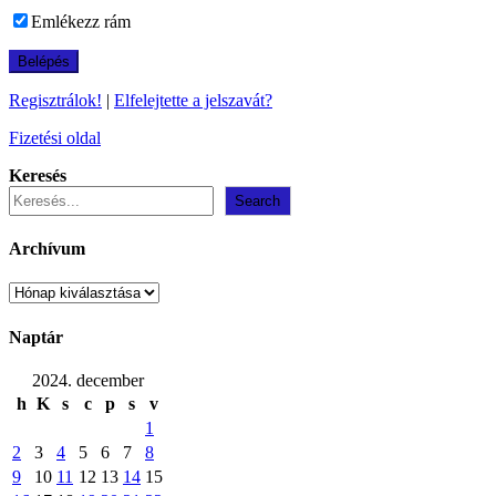
Emlékezz rám
Regisztrálok!
|
Elfelejtette a jelszavát?
Fizetési oldal
Keresés
Search
Archívum
Archívum
Naptár
2024. december
h
K
s
c
p
s
v
1
2
3
4
5
6
7
8
9
10
11
12
13
14
15