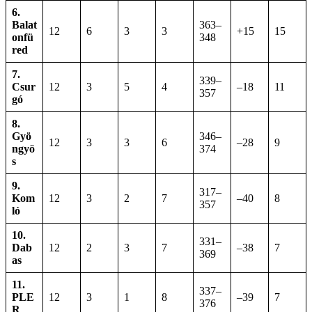
6.
Balat
363–
12
6
3
3
+15
15
onfü
348
red
7.
339–
Csur
12
3
5
4
–18
11
357
gó
8.
Gyö
346–
12
3
3
6
–28
9
ngyö
374
s
9.
317–
Kom
12
3
2
7
–40
8
357
ló
10.
331–
Dab
12
2
3
7
–38
7
369
as
11.
337–
PLE
12
3
1
8
–39
7
376
R