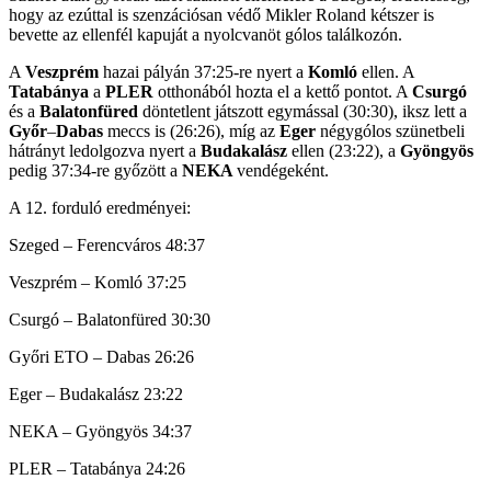
hogy az ezúttal is szenzációsan védő Mikler Roland kétszer is
bevette az ellenfél kapuját a nyolcvanöt gólos találkozón.
A
Veszprém
hazai pályán 37:25-re nyert a
Komló
ellen. A
Tatabánya
a
PLER
otthonából hozta el a kettő pontot. A
Csurgó
és a
Balatonfüred
döntetlent játszott egymással (30:30), iksz lett a
Győr
–
Dabas
meccs is (26:26), míg az
Eger
négygólos szünetbeli
hátrányt ledolgozva nyert a
Budakalász
ellen (23:22), a
Gyöngyös
pedig 37:34-re győzött a
NEKA
vendégeként.
A 12. forduló eredményei:
Szeged – Ferencváros 48:37
Veszprém – Komló 37:25
Csurgó – Balatonfüred 30:30
Győri ETO – Dabas 26:26
Eger – Budakalász 23:22
NEKA – Gyöngyös 34:37
PLER – Tatabánya 24:26