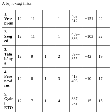
A bajnokság állása:
1.
463–
Vesz
12
11
–
1
+151
22
312
prém
2.
439–
Szeg
12
11
–
1
+103
22
336
ed
3.
Tata
397–
12
9
1
2
+42
19
bány
355
a
4.
Fere
413–
12
8
1
3
+10
17
ncvá
403
ros
5.
Győr
387–
12
7
1
4
+15
15
i
372
ETO