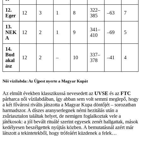
12.
322–
12
3
1
8
–63
7
Eger
385
13.
341–
NEK
12
2
1
9
–69
5
410
A
14.
Bud
337–
12
2
–
10
–41
4
akal
378
ász
Női vízilabda: Az Újpest nyerte a Magyar Kupát
Az elmúlt években klasszikussá nevesedett az
UVSE
és az
FTC
párharca női vízilabdában, így abban sem volt semmi meglepő, hogy
a két fővárosi rivális játszotta a Magyar Kupa döntőjét – sorozatban
harmadszor. A díszes aranyserlegnek némi hezitálás után a
zsűriasztalon találtak helyet, de nemigen foglalkoztak vele a
játékosok: a jól bevált rituálé szerint egyesek zenét hallgattak, mások
kedélyesen beszélgettek nyújtás közben. A bemutatásnál azért már
látszott a tekintetekből, hogy trófeáért küzdenek a felek…