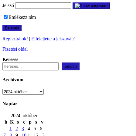
Jelszó
Emlékezz rám
Regisztrálok!
|
Elfelejtette a jelszavát?
Fizetési oldal
Keresés
Search
Archívum
Archívum
Naptár
2024. október
h
K
s
c
p
s
v
1
2
3
4
5
6
7
8
9
10
11
12
13