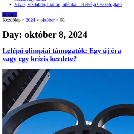
Vívás, vízilabda, triatlon, atlétika – Hétvégi Összefoglaló
Itt vagy
Kezdőlap
>
2024
>
október
>
08
Day: október 8, 2024
Lelépő olimpiai támogatók: Egy új éra
vagy egy krízis kezdete?