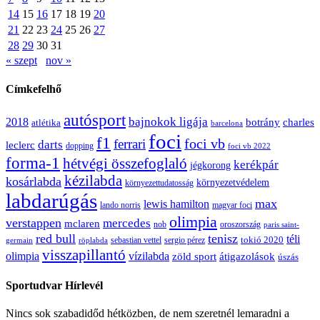
14
15
16
17
18
19
20
21
22
23
24
25
26
27
28
29
30
31
« szept
nov »
Címkefelhő
autósport
bajnokok ligája
2018
botrány
charles
atlétika
barcelona
foci
f1
ferrari
foci vb
darts
leclerc
dopping
foci vb 2022
forma-1
hétvégi összefoglaló
kerékpár
jégkorong
kézilabda
kosárlabda
környezetvédelem
környezettudatosság
labdarúgás
max
lewis hamilton
lando norris
magyar foci
olimpia
verstappen
mercedes
mclaren
oroszország
nob
paris saint-
red bull
tenisz
téli
sergio pérez
tokió 2020
röplabda
sebastian vettel
germain
visszapillantó
olimpia
vízilabda
átigazolások
zöld sport
úszás
Sportudvar Hírlevél
Nincs sok szabadidőd hétközben, de nem szeretnél lemaradni a