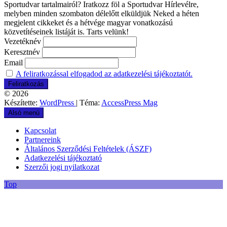
Sportudvar tartalmairól? Iratkozz föl a Sportudvar Hírlevélre,
melyben minden szombaton délelőtt elküldjük Neked a héten
megjelent cikkeket és a hétvége magyar vonatkozású
közvetítéseinek listáját is. Tarts velünk!
Vezetéknév
Keresztnév
Email
A feliratkozással elfogadod az adatkezelési tájékoztatót.
© 2026
Készítette:
WordPress
| Téma:
AccessPress Mag
Alsó menü
Kapcsolat
Partnereink
Általános Szerződési Feltételek (ÁSZF)
Adatkezelési tájékoztató
Szerzői jogi nyilatkozat
Top