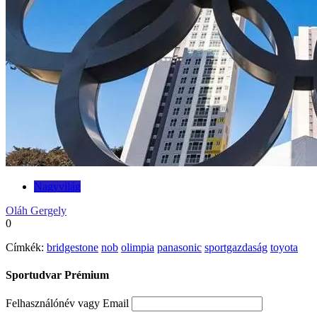
Nagyvilág
Oláh Gergely
0
Címkék:
bridgestone
nob
olimpia
panasonic
sportgazdaság
toyota
Sportudvar Prémium
Felhasználónév vagy Email