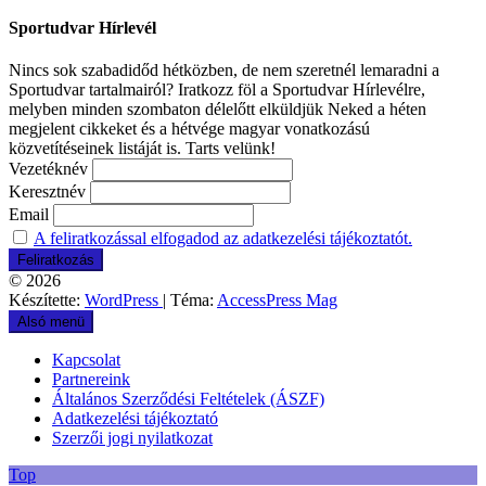
Sportudvar Hírlevél
Nincs sok szabadidőd hétközben, de nem szeretnél lemaradni a
Sportudvar tartalmairól? Iratkozz föl a Sportudvar Hírlevélre,
melyben minden szombaton délelőtt elküldjük Neked a héten
megjelent cikkeket és a hétvége magyar vonatkozású
közvetítéseinek listáját is. Tarts velünk!
Vezetéknév
Keresztnév
Email
A feliratkozással elfogadod az adatkezelési tájékoztatót.
© 2026
Készítette:
WordPress
| Téma:
AccessPress Mag
Alsó menü
Kapcsolat
Partnereink
Általános Szerződési Feltételek (ÁSZF)
Adatkezelési tájékoztató
Szerzői jogi nyilatkozat
Top