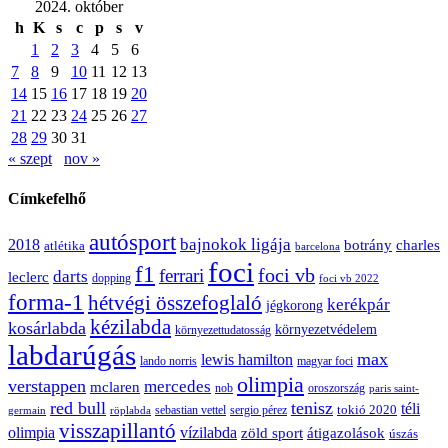
2024. október
h
K
s
c
p
s
v
1
2
3
4
5
6
7
8
9
10
11
12
13
14
15
16
17
18
19
20
21
22
23
24
25
26
27
28
29
30
31
« szept
nov »
Címkefelhő
autósport
bajnokok ligája
2018
botrány
charles
atlétika
barcelona
foci
f1
ferrari
foci vb
darts
leclerc
dopping
foci vb 2022
forma-1
hétvégi összefoglaló
kerékpár
jégkorong
kézilabda
kosárlabda
környezetvédelem
környezettudatosság
labdarúgás
max
lewis hamilton
lando norris
magyar foci
olimpia
verstappen
mercedes
mclaren
oroszország
nob
paris saint-
red bull
tenisz
téli
sergio pérez
tokió 2020
röplabda
sebastian vettel
germain
visszapillantó
olimpia
vízilabda
átigazolások
zöld sport
úszás