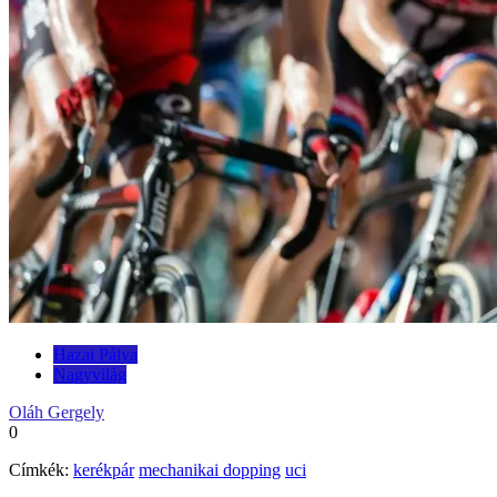
Hazai Pálya
Nagyvilág
Oláh Gergely
0
Címkék:
kerékpár
mechanikai dopping
uci