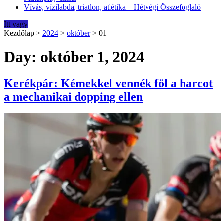
Vívás, vízilabda, triatlon, atlétika – Hétvégi Összefoglaló
Itt vagy
Kezdőlap
>
2024
>
október
>
01
Day: október 1, 2024
Kerékpár: Kémekkel vennék föl a harcot
a mechanikai dopping ellen