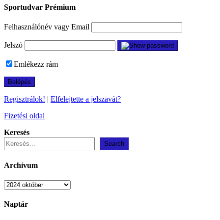
Sportudvar Prémium
Felhasználónév vagy Email
Jelszó
Emlékezz rám
Regisztrálok!
|
Elfelejtette a jelszavát?
Fizetési oldal
Keresés
Search
Archívum
Archívum
Naptár