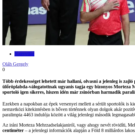
Nagyvilág
Oláh Gergely
0
Több érdekességet lehetett már hallani, olvasni a jelenleg is zaj
ülőröplabda-válogatottnak ugyanis tagja egy bizonyos Morteza M
sportoló igen sikeres, hiszen idén már zsinórban harmadik parali
Ezekben a napokban az épek versenyei mellett a sérült sportolók is ki
nemzetközi kitekintésben is bőven történnek olyan dolgok akár pozitív
paralimpia 4463 indulója között a világ jelenlegi második legmagasab
Az iráni Morteza Mehrzadselakjaniról, vagy ahogy nevét rövidíti, Meh
centiméter
– a jelenlegi információk alapján a Föld 8 milliárdos la