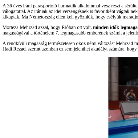
A 36 éves iráni parasportoló harmadik alkalommal vesz részt a sérülte
válogatottal. Az irániak az idei versengésnek is favoritként vágtak n
kikaptak. Ma Németország ellen kell győzniük, hogy esélyük maradjon
Morteza Mehrzad azzal, hogy Rióban ott volt,
minden idők legmagas
magasságával a történelem 7. legmagasabb emberének számít a jelenlegi
A rendkívüli magasság természetesen okoz némi változást Mehrzad min
Hadi Rezaei szerint azonban ez sem jelenthet akadályt számára, hogy el