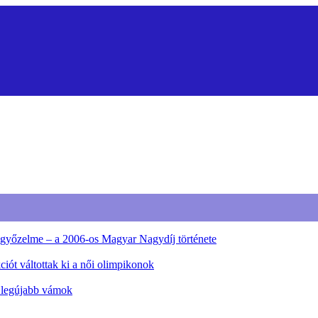
ő győzelme – a 2006-os Magyar Nagydíj története
iót váltottak ki a női olimpikonok
a legújabb vámok