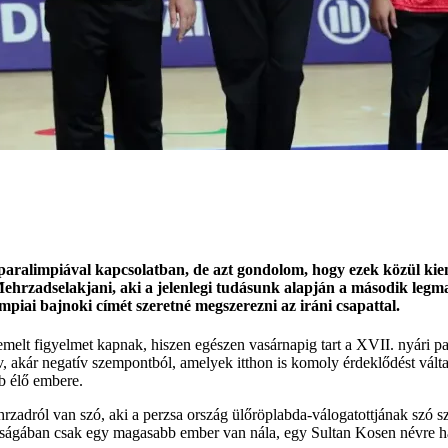
ló paralimpiával kapcsolatban, de azt gondolom, hogy ezek közül kie
ehrzadselakjani, aki a jelenlegi tudásunk alapján a második legm
mpiai bajnoki címét szeretné megszerezni az iráni csapattal.
emelt figyelmet kapnak, hiszen egészen vasárnapig tart a XVII. nyári p
, akár negatív szempontból, amelyek itthon is komoly érdeklődést válta
b élő embere.
rzadról van szó, aki a perzsa ország ülőröplabda-válogatottjának szó s
kosságában csak egy magasabb ember van nála, egy Sultan Kosen névre ha