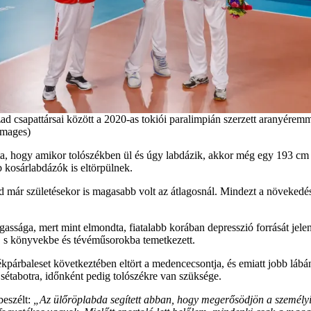
d csapattársai között a 2020-as tokiói paralimpián szerzett aranyérem
Images)
ta, hogy amikor tolószékben ül és úgy labdázik, akkor még egy 193 cm 
b kosárlabdázók is eltörpülnek.
 már születésekor is magasabb volt az átlagosnál. Mindezt a növekedé
sága, mert mint elmondta, fiatalabb korában depresszió forrását jelent
át, s könyvekbe és tévéműsorokba temetkezett.
kpárbaleset következtében eltört a medencecsontja, és emiatt jobb lábán
 sétabotra, időnként pedig tolószékre van szüksége.
beszélt:
„Az ülőröplabda segített abban, hogy megerősödjön a személ