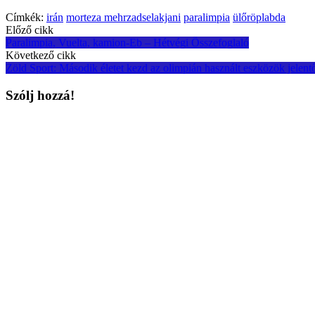
Címkék:
irán
morteza mehrzadselakjani
paralimpia
ülőröplabda
Post
Előző cikk
Paralimpia, Vuelta, kamion-Eb – Hétvégi Összefoglaló
navigation
Következő cikk
Zöld Sport: Második életet kezd az olimpián használt eszközök jelent
Szólj hozzá!