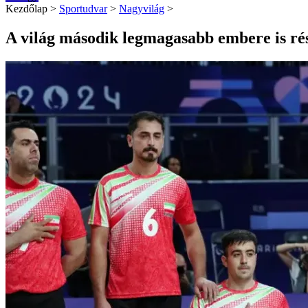
Kezdőlap
>
Sportudvar
>
Nagyvilág
>
A világ második legmagasabb embere is rés