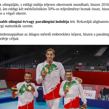
k olimpiáján, s eddigi múltja teljesen sikeresnek mondható, hiszen 201
eki, ám eddigi két mérkőzésükön 50%-os teljesítményt hoztak össze, his
 a végső sikerre.
abb olimpiai és/vagy paralimpiai indulója
lett. Rekordját alighane
 statisztikák szerint.
dennapjaiban az átlagos méretű emberekhez képest, hiszen a paralimpia
érje céljait.