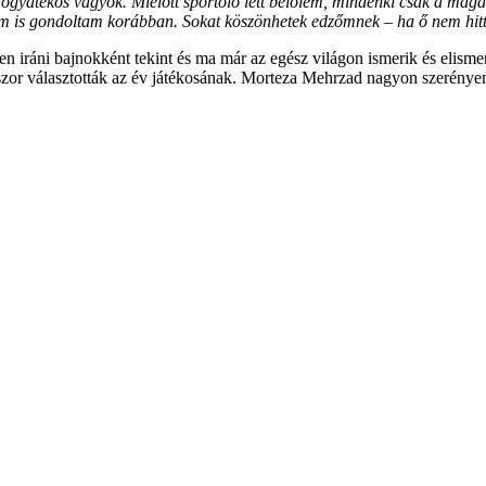
ogyatékos vagyok. Mielőtt sportoló lett belőlem, mindenki csak a mag
nem is gondoltam korábban. Sokat köszönhetek edzőmnek – ha ő nem hit
den iráni bajnokként tekint és ma már az egész világon ismerik és elism
szor választották az év játékosának. Morteza Mehrzad nagyon szerényen 