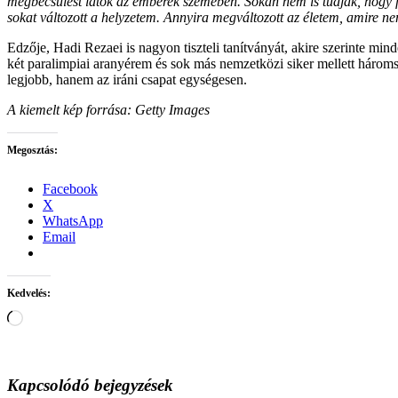
megbecsülést látok az emberek szemében. Sokan nem is tudják, hogy f
sokat változott a helyzetem. Annyira megváltozott az életem, amire 
Edzője, Hadi Rezaei is nagyon tiszteli tanítványát, akire szerinte min
két paralimpiai aranyérem és sok más nemzetközi siker mellett három
legjobb, hanem az iráni csapat egységesen.
A kiemelt kép forrása: Getty Images
Megosztás:
Facebook
X
WhatsApp
Email
Kedvelés:
Loading…
Kapcsolódó bejegyzések