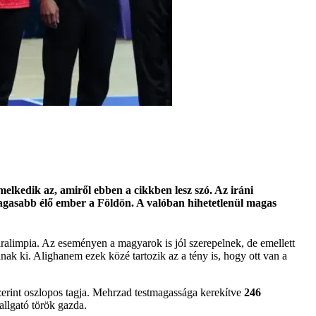
melkedik az, amiről ebben a cikkben lesz szó. Az iráni
agasabb élő ember a Földön. A valóban hihetetlenül magas
aralimpia. Az eseményen a magyarok is jól szerepelnek, de emellett
nak ki. Alighanem ezek közé tartozik az a tény is, hogy ott van a
zerint oszlopos tagja. Mehrzad testmagassága kerekítve
246
llgató török gazda.