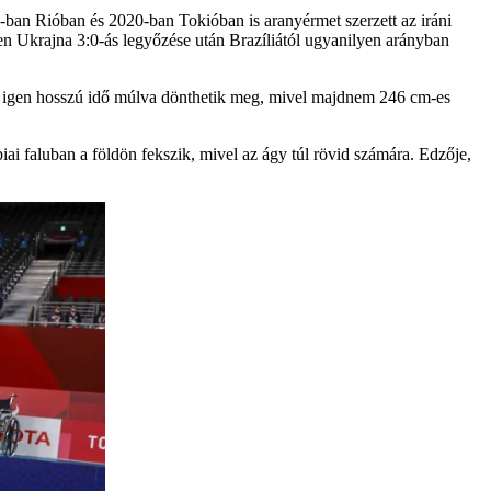
6-ban Rióban és 2020-ban Tokióban is aranyérmet szerzett az iráni
zen Ukrajna 3:0-ás legyőzése után Brazíliától ugyanilyen arányban
m igen hosszú idő múlva dönthetik meg, mivel majdnem 246 cm-es
i faluban a földön fekszik, mivel az ágy túl rövid számára. Edzője,