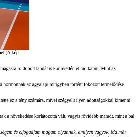
mel (A kép
magasra földobott labdát is könnyedén el tud kapni. Mint az
si hormonnak az agyalapi mirigyben történt fokozott termelődése
ette ez a tény számára, mivel szégyellt ilyen adottságokkal kimenni
ak a növekedése korlátozottá vált, vagyis rövidebb maradt, mint a bal
yiségem és elfogadjam magam olyannak, amilyen vagyok. Ma már