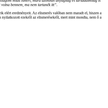
asságom miatt ismert, mára azonban anyagilag és társadalmilag is
t volna bennem, ma nem tartanék itt”
.
erik elért eredményeit. Az elismerés valóban nem maradt el, hiszen a
nyilatkozott ezekről az elismerésekről, mert mint mondta, nem ő a