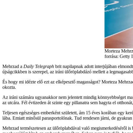
Morteza Mehrza
forrása: Getty 
Mehrzad a
Daily Telegraph
brit napilapnak adott interjújában elmond
újságcikkben is szerepel, az iráni ülőröplabdázó mellett a legmagasab
És hogy mi idézte elő ezt az elképesztő magasságot? Morteza Mehrzad
okozta.
Az iráni számára ugyanakkor nem jelentett mindig könnyebbséget magas
az utcára. Fél évtizeden át szinte egy pillanatra sem hagyta el otthon
Teljesen egészséges emberként született, ám 15 éves korában egy keré
lába. Emiatt minősül parasportolónak. Tud rendesen járni, de gyakran
Mehrzad természetesen az ülőröplabdával való megismerkedéséről is 