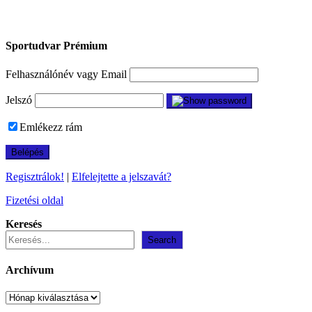
Sportudvar Prémium
Felhasználónév vagy Email
Jelszó
Emlékezz rám
Regisztrálok!
|
Elfelejtette a jelszavát?
Fizetési oldal
Keresés
Search
Archívum
Archívum