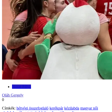
Hazai Pálya
Oláh Gergely
0
Címkék:
hétvégi összefoglaló
kerékpár
kézilabda
magyar női