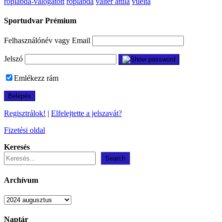
röplabda-válogatott
röplabda
valter attila
vuelta
Sportudvar Prémium
Felhasználónév vagy Email
Jelszó
Emlékezz rám
Regisztrálok!
|
Elfelejtette a jelszavát?
Fizetési oldal
Keresés
Search
Archívum
Archívum
Naptár