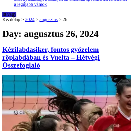
a legújabb vámok
Itt vagy
Kezdőlap
>
2024
>
augusztus
>
26
Day: augusztus 26, 2024
Kézilabdasiker, fontos győzelem
röplabdában és Vuelta – Hétvégi
Összefoglaló