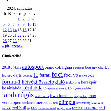
2024. augusztus
h
K
s
c
p
s
v
1
2
3
4
5
6
7
8
9
10
11
12
13
14
15
16
17
18
19
20
21
22
23
24
25
26
27
28
29
30
31
« júl
szept »
Címkefelhő
autósport
bajnokok ligája
2018
botrány
charles
atlétika
barcelona
foci
f1
ferrari
foci vb
darts
leclerc
dopping
foci vb 2022
forma-1
hétvégi összefoglaló
kerékpár
jégkorong
kézilabda
kosárlabda
környezetvédelem
környezettudatosság
labdarúgás
max
lewis hamilton
lando norris
magyar foci
olimpia
verstappen
mercedes
mclaren
oroszország
nob
paris saint-
red bull
tenisz
téli
sergio pérez
tokió 2020
röplabda
sebastian vettel
germain