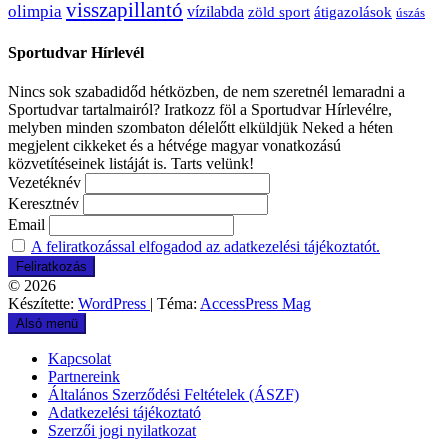
visszapillantó
olimpia
vízilabda
átigazolások
zöld sport
úszás
Sportudvar Hírlevél
Nincs sok szabadidőd hétközben, de nem szeretnél lemaradni a
Sportudvar tartalmairól? Iratkozz föl a Sportudvar Hírlevélre,
melyben minden szombaton délelőtt elküldjük Neked a héten
megjelent cikkeket és a hétvége magyar vonatkozású
közvetítéseinek listáját is. Tarts velünk!
Vezetéknév
Keresztnév
Email
A feliratkozással elfogadod az adatkezelési tájékoztatót.
© 2026
Készítette:
WordPress
| Téma:
AccessPress Mag
Alsó menü
Kapcsolat
Partnereink
Általános Szerződési Feltételek (ÁSZF)
Adatkezelési tájékoztató
Szerzői jogi nyilatkozat