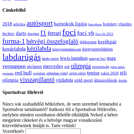
Címkefelhő
autósport
bajnokok ligája
2018
botrány
charles
atlétika
barcelona
foci
f1
ferrari
foci vb
darts
leclerc
dopping
foci vb 2022
forma-1
hétvégi összefoglaló
kerékpár
jégkorong
kézilabda
kosárlabda
környezetvédelem
környezettudatosság
labdarúgás
max
lewis hamilton
lando norris
magyar foci
olimpia
verstappen
mercedes
mclaren
oroszország
nob
paris saint-
red bull
tenisz
téli
sergio pérez
tokió 2020
röplabda
sebastian vettel
germain
visszapillantó
olimpia
vízilabda
átigazolások
zöld sport
úszás
Sportudvar Hírlevél
Nincs sok szabadidőd hétközben, de nem szeretnél lemaradni a
Sportudvar tartalmairól? Iratkozz föl a Sportudvar Hírlevélre,
melyben minden szombaton délelőtt elküldjük Neked a héten
megjelent cikkeket és a hétvége magyar vonatkozású
közvetítéseinek listáját is. Tarts velünk!
Vezetéknév