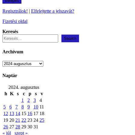
Regisztrálok!
|
Elfelejtette a jelszavát?
Fizetési oldal
Keresés
Search
Archívum
Archívum
Naptár
2024. augusztus
h
K
s
c
p
s
v
1
2
3
4
5
6
7
8
9
10
11
12
13
14
15
16
17
18
19
20
21
22
23
24
25
26
27
28
29
30
31
« júl
szept »