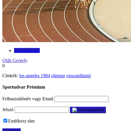
Visszapillantó
Oláh Gergely
0
Címkék:
los angeles 1984
olimpia
visszapillantó
Sportudvar Prémium
Felhasználónév vagy Email
Jelszó
Emlékezz rám