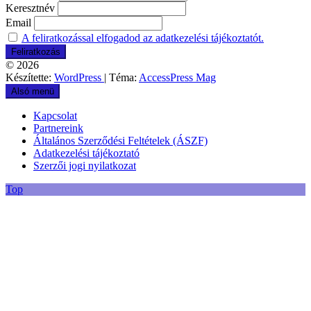
Keresztnév
Email
A feliratkozással elfogadod az adatkezelési tájékoztatót.
© 2026
Készítette:
WordPress
| Téma:
AccessPress Mag
Alsó menü
Kapcsolat
Partnereink
Általános Szerződési Feltételek (ÁSZF)
Adatkezelési tájékoztató
Szerzői jogi nyilatkozat
Top