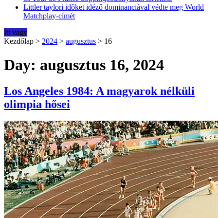
Littler taylori időket idéző dominanciával védte meg World
Matchplay-címét
Itt vagy
Kezdőlap
>
2024
>
augusztus
>
16
Day: augusztus 16, 2024
Los Angeles 1984: A magyarok nélküli
olimpia hősei