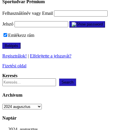
Sportudvar Prémium
Felhasználónév vagy Email
Jelszó
Emlékezz rám
Regisztrálok!
|
Elfelejtette a jelszavát?
Fizetési oldal
Keresés
Search
Archívum
Archívum
Naptár
2024. augusztus