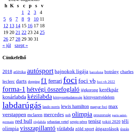
h
K
s
c
p
s
v
1
2
3
4
5
6
7
8
9
10
11
12
13
14
15
16
17
18
19
20
21
22
23
24
25
26
27
28
29
30
31
« júl
szept »
Címkefelhő
autósport
bajnokok ligája
2018
botrány
charles
atlétika
barcelona
foci
f1
ferrari
foci vb
darts
leclerc
dopping
foci vb 2022
forma-1
hétvégi összefoglaló
kerékpár
jégkorong
kézilabda
kosárlabda
környezetvédelem
környezettudatosság
labdarúgás
max
lewis hamilton
lando norris
magyar foci
olimpia
verstappen
mercedes
mclaren
oroszország
nob
paris saint-
red bull
tenisz
téli
sergio pérez
tokió 2020
röplabda
sebastian vettel
germain
visszapillantó
olimpia
vízilabda
átigazolások
zöld sport
úszás