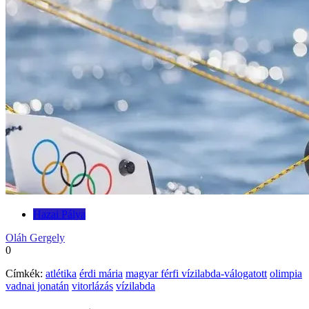
Hazai Pálya
Oláh Gergely
0
Címkék:
atlétika
érdi mária
magyar férfi vízilabda-válogatott
olimpia
vadnai jonatán
vitorlázás
vízilabda