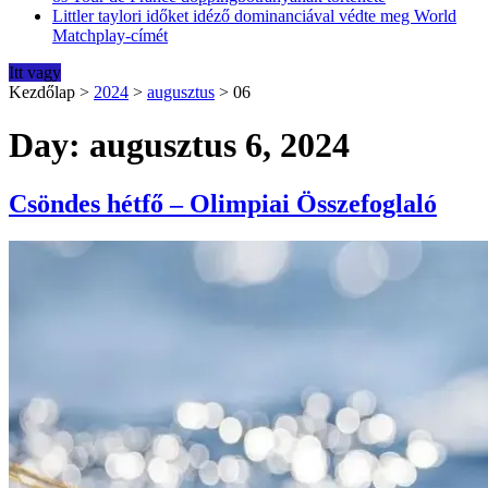
Littler taylori időket idéző dominanciával védte meg World
Matchplay-címét
Itt vagy
Kezdőlap
>
2024
>
augusztus
>
06
Day: augusztus 6, 2024
Csöndes hétfő – Olimpiai Összefoglaló