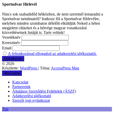
Sportudvar Hírlevél
Nincs sok szabadidőd hétközben, de nem szeretnél lemaradni a
Sportudvar tartalmairól? Iratkozz föl a Sportudvar Hírlevélre,
melyben minden szombaton délelőtt elküldjük Neked a héten
megjelent cikkeket és a hétvége magyar vonatkozású
közvetítéseinek listáját is. Tarts velünk!
Vezetéknév
Keresztnév
Email
A feliratkozással elfogadod az adatkezelési tájékoztatót.
© 2026
Készítette:
WordPress
| Téma:
AccessPress Mag
Alsó menü
Kapcsolat
Partnereink
Általános Szerződési Feltételek (ÁSZF)
Adatkezelési tájékoztató
Szerzői jogi nyilatkozat
Top