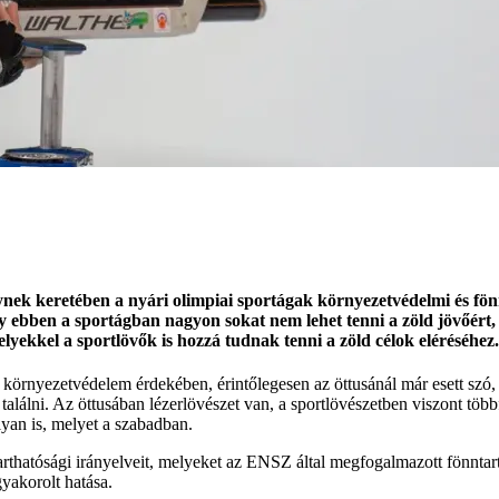
ek keretében a nyári olimpiai sportágak környezetvédelmi és fönnta
y ebben a sportágban nagyon sokat nem lehet tenni a zöld jövőért, m
lyekkel a sportlövők is hozzá tudnak tenni a zöld célok eléréséhez.
 a környezetvédelem érdekében, érintőlegesen az öttusánál már esett szó
t találni. Az öttusában lézerlövészet van, a sportlövészetben viszont t
lyan is, melyet a szabadban.
hatósági irányelveit, melyeket az ENSZ által megfogalmazott fönntartha
yakorolt hatása.