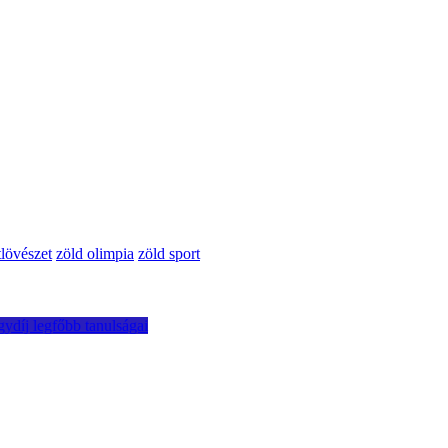
tlövészet
zöld olimpia
zöld sport
ydíj legfőbb tanulságai