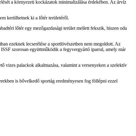
zelését a környezeti kockázatok minimalizálása érdekében. Az árvíz
m kerülhetnek ki a lőtér területéről.
badtéri lőtér egy mezőgazdasági terület mellett fekszik, hiszen oda
natban ezeknek lecserélése a sportlövészetben nem megoldott. Az
 Az ISSF szorosan együttműködik a fegyvergyártó iparral, amely már
hető vizes palackok alkalmazása, valamint a versenyeken a szelektív
erekben is bővelkedő sportág eredményesen fog föllépni ezzel