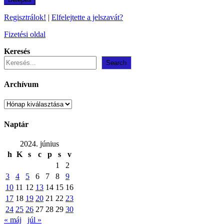
Regisztrálok!
|
Elfelejtette a jelszavát?
Fizetési oldal
Keresés
Search
Archívum
Archívum
Naptár
2024. június
h
K
s
c
p
s
v
1
2
3
4
5
6
7
8
9
10
11
12
13
14
15
16
17
18
19
20
21
22
23
24
25
26
27
28
29
30
« máj
júl »