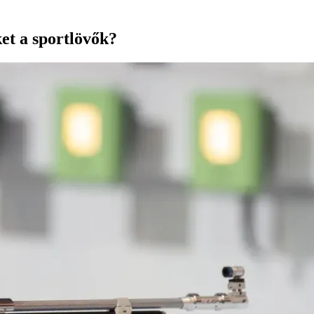
et a sportlövők?