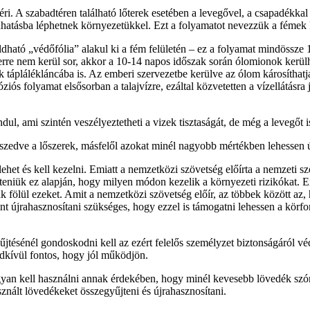
i. A szabadtéren található lőterek esetében a levegővel, a csapadékkal 
önhatásba léphetnek környezetükkel. Ezt a folyamatot nevezzük a fémek 
dható „védőfólia” alakul ki a fém felületén – ez a folyamat mindössze 
rre nem kerül sor, akkor a 10-14 napos időszak során ólomionok kerülh
táplálékláncába is. Az emberi szervezetbe kerülve az ólom károsíthatja
ós folyamat elsősorban a talajvízre, ezáltal közvetetten a vízellátásra
dul, ami szintén veszélyeztetheti a vizek tisztaságát, de még a levegőt i
zedve a lőszerek, másfelől azokat minél nagyobb mértékben lehessen ú
het és kell kezelni. Emiatt a nemzetközi szövetség előírta a nemzeti s
önteniük ez alapján, hogy milyen módon kezelik a környezeti rizikókat. 
ák fölül ezeket. Amit a nemzetközi szövetség előír, az többek között az
zerint újrahasznosítani szükséges, hogy ezzel is támogatni lehessen a k
űjtésénél gondoskodni kell az ezért felelős személyzet biztonságáról vé
ndkívül fontos, hogy jól működjön.
yan kell használni annak érdekében, hogy minél kevesebb lövedék szór
sznált lövedékeket összegyűjteni és újrahasznosítani.