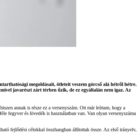
rthatósági megoldásait, ötleteit veszem górcső alá hétről hétre.
ivel javarészt zárt térben űzik, de ez egyáltalán nem igaz. Az
, hiszen annak is része ez a versenyszám. Ott már leírtam, hogy a
öbbféle fegyver és lövedék is használatban van. Van olyan versenyszáma
tó fejlődési célokkal összhangban állítottak össze. Az első irányelv,