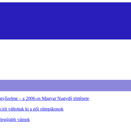
ő győzelme – a 2006-os Magyar Nagydíj története
iót váltottak ki a női olimpikonok
a legújabb vámok