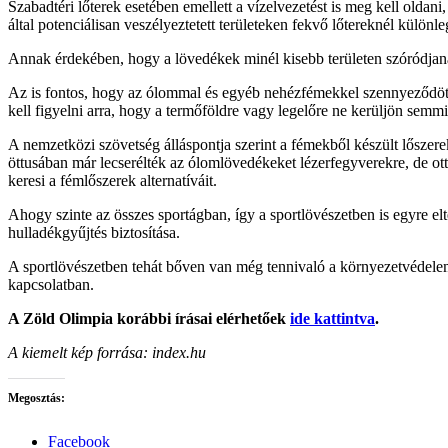
Szabadtéri lőterek esetében emellett a vízelvezetést is meg kell olda
által potenciálisan veszélyeztetett területeken fekvő lőtereknél külö
Annak érdekében, hogy a lövedékek minél kisebb területen szóródjanak s
Az is fontos, hogy az ólommal és egyéb nehézfémekkel szennyeződött ta
kell figyelni arra, hogy a termőföldre vagy legelőre ne kerüljön semmi
A nemzetközi szövetség álláspontja szerint a fémekből készült lőszere
öttusában már lecserélték az ólomlövedékeket lézerfegyverekre, de ott
keresi a fémlőszerek alternatíváit.
Ahogy szinte az összes sportágban, így a sportlövészetben is egyre elt
hulladékgyűjtés biztosítása.
A sportlövészetben tehát bőven van még tennivaló a környezetvédelem
kapcsolatban.
A Zöld Olimpia korábbi írásai elérhetőek
ide kattintva
.
A kiemelt kép forrása:
index.hu
Megosztás:
Facebook