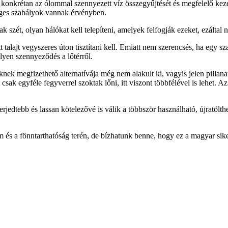
ni, konkrétan az ólommal szennyezett víz összegyűjtését és megfelelő ke
nleges szabályok vannak érvényben.
zét, olyan hálókat kell telepíteni, amelyek felfogják ezeket, ezáltal ne
lajt vegyszeres úton tisztítani kell. Emiatt nem szerencsés, ha egy sza
lyen szennyeződés a lőtérről.
knek megfizethető alternatívája még nem alakult ki, vagyis jelen pilla
 csak egyféle fegyverrel szoktak lőni, itt viszont többfélével is lehet.
erjedtebb és lassan kötelezővé is válik a többször használható, újratölt
 és a fönntarthatóság terén, de bízhatunk benne, hogy ez a magyar sik