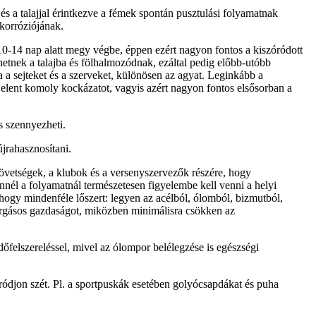
és a talajjal érintkezve a fémek spontán pusztulási folyamatnak
korróziójának.
10-14 nap alatt megy végbe, éppen ezért nagyon fontos a kiszóródott
etnek a talajba és fölhalmozódnak, ezáltal pedig előbb-utóbb
 a sejteket és a szerveket, különösen az agyat. Leginkább a
 jelent komoly kockázatot, vagyis azért nagyon fontos elsősorban a
s szennyezheti.
jrahasznosítani.
zövetségek, a klubok és a versenyszervezők részére, hogy
Ennél a folyamatnál természetesen figyelembe kell venni a helyi
, hogy mindenféle lőszert: legyen az acélból, ólomból, bizmutból,
örforgásos gazdaságot, miközben minimálisra csökken az
dőfelszereléssel, mivel az ólompor belélegzése is egészségi
ódjon szét. Pl. a sportpuskák esetében golyócsapdákat és puha