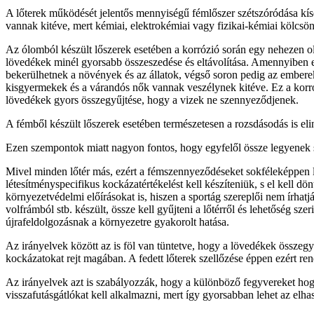
A lőterek működését jelentős mennyiségű fémlőszer szétszóródása kísér
vannak kitéve, mert kémiai, elektrokémiai vagy fizikai-kémiai kölcs
Az ólomból készült lőszerek esetében a korrózió során egy nehezen ol
lövedékek minél gyorsabb összeszedése és eltávolítása. Amennyiben e
bekerülhetnek a növények és az állatok, végső soron pedig az emberek 
kisgyermekek és a várandós nők vannak veszélynek kitéve. Ez a korrózi
lövedékek gyors összegyűjtése, hogy a vizek ne szennyeződjenek.
A fémből készült lőszerek esetében természetesen a rozsdásodás is elin
Ezen szempontok miatt nagyon fontos, hogy egyfelől össze legyenek s
Mivel minden lőtér más, ezért a fémszennyeződéseket sokféleképpen le
létesítményspecifikus kockázatértékelést kell készíteniük, s el kell d
környezetvédelmi előírásokat is, hiszen a sportág szereplői nem írhatj
volfrámból stb. készült, össze kell gyűjteni a lőtérről és lehetőség s
újrafeldolgozásnak a környezetre gyakorolt hatása.
Az irányelvek között az is föl van tüntetve, hogy a lövedékek összegy
kockázatokat rejt magában. A fedett lőterek szellőzése éppen ezért re
Az irányelvek azt is szabályozzák, hogy a különböző fegyvereket hog
visszafutásgátlókat kell alkalmazni, mert így gyorsabban lehet az elha