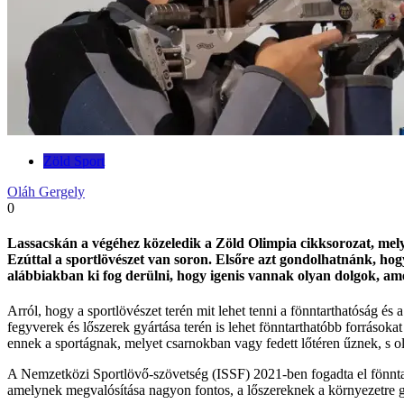
Zöld Sport
Oláh Gergely
0
Lassacskán a végéhez közeledik a Zöld Olimpia cikksorozat, melyn
Ezúttal a sportlövészet van soron. Elsőre azt gondolhatnánk, hog
alábbiakban ki fog derülni, hogy igenis vannak olyan dolgok, ame
Arról, hogy a sportlövészet terén mit lehet tenni a fönntarthatóság és
fegyverek és lőszerek gyártása terén is lehet fönntarthatóbb forrásoka
ennek a sportágnak, melyet csarnokban vagy fedett lőtéren űznek, s o
A Nemzetközi Sportlövő-szövetség (ISSF) 2021-ben fogadta el fönntart
amelynek megvalósítása nagyon fontos, a lőszereknek a környezetre g