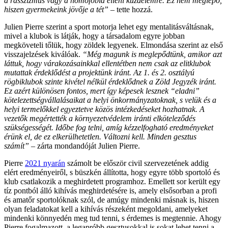
a rasszizmus vagy a homofóbia elleni küzdelemre. Ez nem meglepő,
hiszen gyermekeink jövője a tét”
– tette hozzá.
Julien Pierre szerint a sport motorja lehet egy mentalitásváltásnak,
mivel a klubok is látják, hogy a társadalom egyre jobban
megköveteli tőlük, hogy zöldek legyenek. Elmondása szerint az első
visszajelzések kiválóak.
“Még magunk is meglepődtünk, amikor azt
láttuk, hogy várakozásainkkal ellentétben nem csak az elitklubok
mutattak érdeklődést a projektünk iránt. Az 1. és 2. osztályú
rögbiklubok szinte kivétel nélkül érdeklődnek a Zöld Jegyzék iránt.
Ez azért különösen fontos, mert így képesek lesznek “eladni”
kötelezettségvállalásaikat a helyi önkormányzatoknak, s velük és a
helyi termelőkkel egyeztetve közös intézkedéseket hozhatnak. A
vezetők megértették a környezetvédelem iránti elköteleződés
szükségességét. Időbe fog telni, amíg kézzelfogható eredményeket
érünk el, de ez elkerülhetetlen. Változni kell. Minden gesztus
számít”
– zárta mondandóját Julien Pierre.
Pierre
2021 nyarán
számolt be először civil szervezetének addig
elért eredményeiről, s büszkén állította, hogy egyre több sportoló és
klub csatlakozik a meghirdetett programhoz. Emellett sor került egy
tíz pontból álló kihívás meghirdetésére is, amely elsősorban a profi
és amatőr sportolóknak szól, de amúgy mindenki másnak is, hiszen
olyan feladatokat kell a kihívás részeként megoldani, amelyeket
mindenki könnyedén meg tud tenni, s érdemes is megtennie. Ahogy
Pierre fogalmazott, a legapróbb gesztusokkal is sokat lehet tenni a