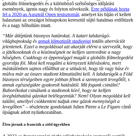
globális fölmelegedés és a különböző szélsőséges időjárási
események, igenis nagy és folyton növekszik.
Erre példának hozta
fel a 2020-as Ausztrál Open tenisztornát
, amelyet kis híján el kellett
halasztani az országot hónapokon keresztül sújtó hatalmas erdőtüzek
és a nagy hőhullám miatt.
“Már átléptünk bizonyos határokat. A katari labdarúgó-
világbajnokság és
annak klimatizált stadionjai
totális aberrációt
jelentenek. Ezzel a megoldással azt akarják elérni a szervezők, hogy
a játékosoknak és a közönségnek ne kelljen szenvednie a nagy
hőségben. Csakhogy ez éppenséggel magát a globális fölmelegedést
gyorsítja föl. Most kell reagálni a környezeti kihívásokra, mert
máskülönben sajnos előállhat az a szituáció, hogy tíz vagy húsz év
múlva már az összes stadiont klimatizálni kell. A labdarúgók a Föld
bizonyos térségeiben egyre jobban félnek a szennyezett levegőtől, s
annak egészségükre gyakorolt hatásától. Mit fogunk csinálni?
Buborékokat csinálunk a stadionok köré, hogy ne kelljen
üvegházhatású gázokat belélegezniük? Nem! Olyan megoldást kell
találni, amellyel csökkenteni tudjuk eme gázok mennyiségét a
levegőben”
– részletezte gondolatait Julien Pierre a
Le Figaro
című
újságnak adott nyilatkozatában.
Élen járnak a franciák a zöld ügyekben