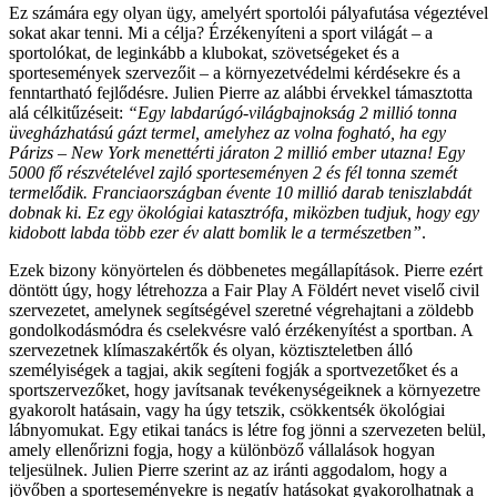
Ez számára egy olyan ügy, amelyért sportolói pályafutása végeztével
sokat akar tenni. Mi a célja? Érzékenyíteni a sport világát – a
sportolókat, de leginkább a klubokat, szövetségeket és a
sportesemények szervezőit – a környezetvédelmi kérdésekre és a
fenntartható fejlődésre. Julien Pierre az alábbi érvekkel támasztotta
alá célkitűzéseit:
“Egy labdarúgó-világbajnokság 2 millió tonna
üvegházhatású gázt termel, amelyhez az volna fogható, ha egy
Párizs – New York menettérti járaton 2 millió ember utazna! Egy
5000 fő részvételével zajló sporteseményen 2 és fél tonna szemét
termelődik. Franciaországban évente 10 millió darab teniszlabdát
dobnak ki. Ez egy ökológiai katasztrófa, miközben tudjuk, hogy egy
kidobott labda több ezer év alatt bomlik le a természetben”
.
Ezek bizony könyörtelen és döbbenetes megállapítások. Pierre ezért
döntött úgy, hogy létrehozza a Fair Play A Földért nevet viselő civil
szervezetet, amelynek segítségével szeretné végrehajtani a zöldebb
gondolkodásmódra és cselekvésre való érzékenyítést a sportban. A
szervezetnek klímaszakértők és olyan, köztiszteletben álló
személyiségek a tagjai, akik segíteni fogják a sportvezetőket és a
sportszervezőket, hogy javítsanak tevékenységeiknek a környezetre
gyakorolt hatásain, vagy ha úgy tetszik, csökkentsék ökológiai
lábnyomukat. Egy etikai tanács is létre fog jönni a szervezeten belül,
amely ellenőrizni fogja, hogy a különböző vállalások hogyan
teljesülnek. Julien Pierre szerint az az iránti aggodalom, hogy a
jövőben a sporteseményekre is negatív hatásokat gyakorolhatnak a