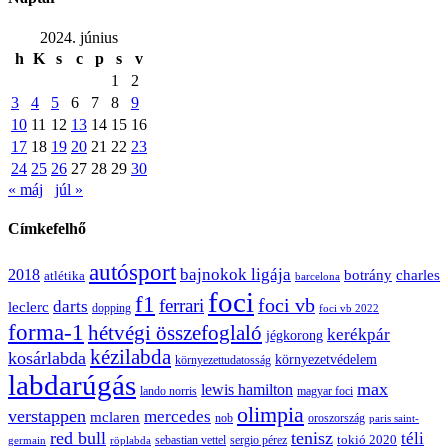
2024. június
h
K
s
c
p
s
v
1
2
3
4
5
6
7
8
9
10
11
12
13
14
15
16
17
18
19
20
21
22
23
24
25
26
27
28
29
30
« máj
júl »
Címkefelhő
autósport
bajnokok ligája
2018
botrány
charles
atlétika
barcelona
foci
f1
ferrari
foci vb
darts
leclerc
dopping
foci vb 2022
forma-1
hétvégi összefoglaló
kerékpár
jégkorong
kézilabda
kosárlabda
környezetvédelem
környezettudatosság
labdarúgás
max
lewis hamilton
lando norris
magyar foci
olimpia
verstappen
mercedes
mclaren
oroszország
nob
paris saint-
red bull
tenisz
téli
sergio pérez
tokió 2020
röplabda
sebastian vettel
germain