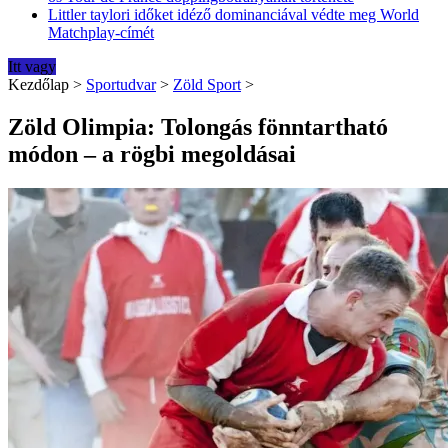
Littler taylori időket idéző dominanciával védte meg World
Matchplay-címét
Itt vagy
Kezdőlap
>
Sportudvar
>
Zöld Sport
>
Zöld Olimpia: Tolongás fönntartható
módon – a rögbi megoldásai