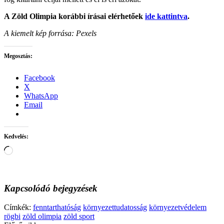
A Zöld Olimpia korábbi írásai elérhetőek
ide kattintva
.
A kiemelt kép forrása: Pexels
Megosztás:
Facebook
X
WhatsApp
Email
Kedvelés:
Loading…
Kapcsolódó bejegyzések
Címkék:
fenntarthatóság
környezettudatosság
környezetvédelem
rögbi
zöld olimpia
zöld sport