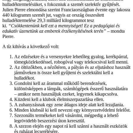
hulladéktermelésüket, s fokozniuk a szemét szelektív gyűjtését.
Julien Pierre elmondása szerint Franciaországban évente egy lakosra
440 kilogramm szemét jut, vagyis az ország összesített
hulladéktermelése 29,3 milliárd kilogrammot tesz
ki.
“Csökkentenünk kell ezt a mennyiséget! Ez a pedagógiai és
edukatív üzenetünk az emberek érzékenyítésének terén”
– mondta
Pierre.
A tíz kihívás a következő volt:
Az edzésekre és a versenyekre lehetőleg gyalog, kerékpárral,
tömegközlekedéssel, robogóval vagy telekocsival kell menni.
Az öltözőkben, a nézőtéren, a pályán és az eljutáshoz használt
járműveken is össze kell gyűjteni és szelektálni kell a
hulladékot.
Gondolni kell az árammal működő berendezések,
különösképpen a lámpák, számítógépek ésszerű használatára
– amikor nem használjuk ezeket, legyenek kikapcsolva.
Küzdeni kell a klubok élelmiszerpazarlása ellen.
A zuhanyzásnak egy zene átlagos ideje alatt kell lezajlania.
Minden klubnál ki kell nevezni egy környezetvédelmi felelőst.
Szezonális termékeket kell vásárolni, mégpedig a lehető
legrövidebb beszerzési úton keresztül.
A szezon elején egy napot rá kell szánni a használt eszközök
és ruházat lecserélésére.