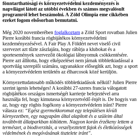
fönntarthatósági és környezetvédelmi kezdeményezés is
napvilágot látott az utóbbi években és számos megvalósult
programról lehet beszámolni. A Zöld Olimpia eme cikkében
ezeket fogom elsősorban bemutatni.
Még 2020 novemberében
foglalkoztam
a Zöld Sport rovatban Julien
Pierre korábbi francia rögbijátékos környezetvédelmi
kezdeményezésével. A Fair Play A Földért nevet viselő civil
szervezet azt tűzte zászlajára, hogy rábírja a klubokat és a
sportesemények szervezőit ökológiai lábnyomuk csökkentésére.
Pierre azt állította, hogy elképzelései nem járnak többletkiadással a
sportvilág szereplői számára, ugyanakkor elősegítik azt, hogy a sport
a környezetvédelem területén az élharcosok közé kerüljön.
Környezettudatosabb működés többletkiadások nélkül? Julien Pierre
szerint igenis lehetséges! A korábbi 27-szeres francia válogatott
rögbijátékos országos ismertségét karrierje befejeztével arra
használja fel, hogy kimutassa környezetvédő énjét is. De hogyis van
az, hogy egy rögbis fogékony a környezetvédelem iránt? Pierre
válasza ez:
“Egész gyermekkoromat egy településen kívüli
környezetben, egy nagyapám által alapított és a szüleim által
továbbvitt állatparkban töltöttem. Nagyon korán érzékeny lettem a
természet, a biodiverzitás, a veszélyeztetett fajok és életközösségek
védelmének és megóvásának tisztelete iránt”
.