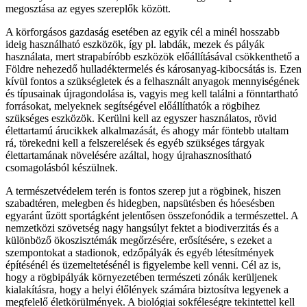
megosztása az egyes szereplők között.
A körforgásos gazdaság esetében az egyik cél a minél hosszabb
ideig használható eszközök, így pl. labdák, mezek és pályák
használata, mert strapabíróbb eszközök előállításával csökkenthető a
Földre nehezedő hulladéktermelés és károsanyag-kibocsátás is. Ezen
kívül fontos a szükségletek és a felhasznált anyagok mennyiségének
és típusainak újragondolása is, vagyis meg kell találni a fönntartható
forrásokat, melyeknek segítségével előállíthatók a rögbihez
szükséges eszközök. Kerülni kell az egyszer használatos, rövid
élettartamú árucikkek alkalmazását, és ahogy már föntebb utaltam
rá, törekedni kell a felszerelések és egyéb szükséges tárgyak
élettartamának növelésére azáltal, hogy újrahasznosítható
csomagolásból készülnek.
A természetvédelem terén is fontos szerep jut a rögbinek, hiszen
szabadtéren, melegben és hidegben, napsütésben és hóesésben
egyaránt űzött sportágként jelentősen összefonódik a természettel. A
nemzetközi szövetség nagy hangsúlyt fektet a biodiverzitás és a
különböző ökoszisztémák megőrzésére, erősítésére, s ezeket a
szempontokat a stadionok, edzőpályák és egyéb létesítmények
építésénél és üzemeltetésénél is figyelembe kell venni. Cél az is,
hogy a rögbipályák környezetében természeti zónák kerüljenek
kialakításra, hogy a helyi élőlények számára biztosítva legyenek a
megfelelő életkörülmények. A biológiai sokféleségre tekintettel kell