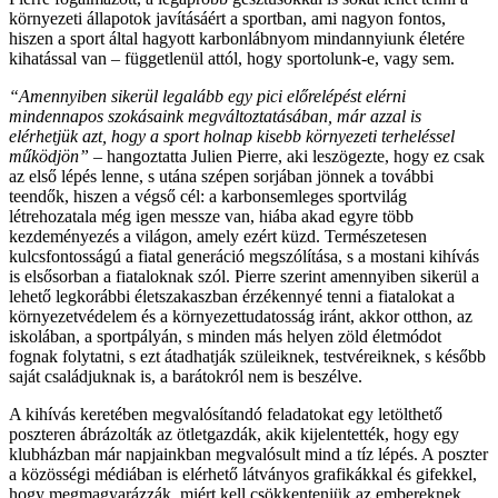
környezeti állapotok javításáért a sportban, ami nagyon fontos,
hiszen a sport által hagyott karbonlábnyom mindannyiunk életére
kihatással van – függetlenül attól, hogy sportolunk-e, vagy sem.
“Amennyiben sikerül legalább egy pici előrelépést elérni
mindennapos szokásaink megváltoztatásában, már azzal is
elérhetjük azt, hogy a sport holnap kisebb környezeti terheléssel
működjön”
– hangoztatta Julien Pierre, aki leszögezte, hogy ez csak
az első lépés lenne, s utána szépen sorjában jönnek a további
teendők, hiszen a végső cél: a karbonsemleges sportvilág
létrehozatala még igen messze van, hiába akad egyre több
kezdeményezés a világon, amely ezért küzd. Természetesen
kulcsfontosságú a fiatal generáció megszólítása, s a mostani kihívás
is elsősorban a fiataloknak szól. Pierre szerint amennyiben sikerül a
lehető legkorábbi életszakaszban érzékennyé tenni a fiatalokat a
környezetvédelem és a környezettudatosság iránt, akkor otthon, az
iskolában, a sportpályán, s minden más helyen zöld életmódot
fognak folytatni, s ezt átadhatják szüleiknek, testvéreiknek, s később
saját családjuknak is, a barátokról nem is beszélve.
A kihívás keretében megvalósítandó feladatokat egy letölthető
poszteren ábrázolták az ötletgazdák, akik kijelentették, hogy egy
klubházban már napjainkban megvalósult mind a tíz lépés. A poszter
a közösségi médiában is elérhető látványos grafikákkal és gifekkel,
hogy megmagyarázzák, miért kell csökkenteniük az embereknek