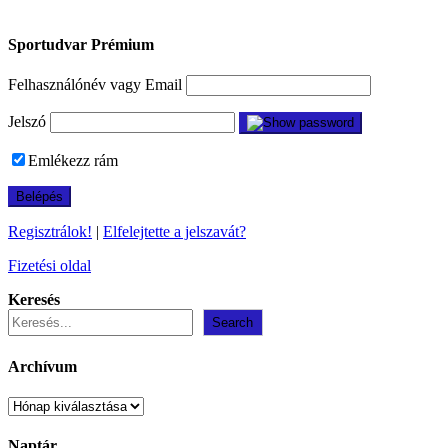
Sportudvar Prémium
Felhasználónév vagy Email
Jelszó
Emlékezz rám
Regisztrálok!
|
Elfelejtette a jelszavát?
Fizetési oldal
Keresés
Search
Archívum
Archívum
Naptár