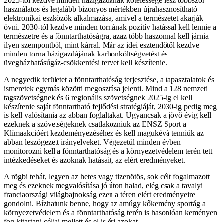
2025-től kezdve minden házigazdának kötelessége lesz többször
használatos és legalább bizonyos mértékben újrahasznosítható
elektronikai eszközök alkalmazása, amivel a természetet akarják
óvni. 2030-tól kezdve minden tornának pozitív hatással kell lennie a
természetre és a fönntarthatóságra, azaz több haszonnal kell járnia
ilyen szempontból, mint kárral. Már az idei esztendőtől kezdve
minden torna házigazdájának karbonköltségvetést és
üvegházhatásúgáz-csökkentési tervet kell készítenie.
A negyedik területet a fönntarthatóság terjesztése, a tapasztalatok és
ismeretek egymás közötti megosztása jelenti. Mind a 128 nemzeti
tagszövetségnek és 6 regionális szövetségnek 2025-ig el kell
készítenie saját fönntartható fejlődési stratégiáját, 2030-ig pedig meg
is kell valósítania az abban foglaltakat. Ugyancsak a jövő évig kell
ezeknek a szövetségeknek csatlakozniuk az ENSZ Sport a
Klímaakcióért kezdeményezéséhez és kell magukévá tenniük az
abban leszögezett irányelveket. Végezetül minden évben
monitorozni kell a fönntarthatóság és a környezetvédelem terén tett
intézkedéseket és azoknak hatásait, az elért eredményeket.
A rögbi tehát, legyen az hetes vagy tizenötös, sok célt fogalmazott
meg és ezeknek megvalósítása jó úton halad, elég csak a tavalyi
franciaországi világbajnokság ezen a téren elért eredményeire
gondolni. Bízhatunk benne, hogy az amúgy kőkemény sportág a
környezetvédelem és a fönntarthatóság terén is hasonlóan keményen
fog kitartani céljai mellett és el is éri azokat.