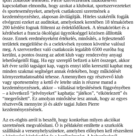
sport zöldebbé tételében. Pierre szervezetének működésével
kapcsolatban elmondta, hogy azokat a klubokat, sportszervezeteket
és sporteseményeket, amelyek csatlakozni szeretnének a
kezdeményezéshez, alaposan átvilágítják. Hiteles szakértők fogják
elvégezni ezeket az auditokat, amelyeknek keretében 18 témakörben
200 kérdést fognak föltenni az érdeklődőknek. A témaköröket és a
kérdéseket a francia ökológiai ügynökséggel közösen állították
össze. Ennek eredményeként értékelés, minősítés, a fejlesztendő
területek megjelölése és a cselekvések nyomon követése valósul
meg. A szervezethez való csatlakozás legalább 6500 euróba fog
kerülni, a pontos összeg az adott klub vagy rendezvény anyagi
lehetőségeitől függ. Ha egy szereplő befizeti a kért összeget, akkor
két évre szóló tagságot kap, vagyis ennyi időn keresztül kaphat meg
minden szakmai segítséget annak érdekében, hogy működését
környezettudatosabbá tehesse. Amennyiben egy résztvevő klub
vagy sportesemény a kettő év letelte után is részese marad a
kezdeményezésnek, akkor – vállalásai teljesítésének függvényében
– a következő “jelvényeket” kaphatja: “játékos”, “elkötelezett” és
“megerősített”. Ez amolyan minősítése lesz annak, hogy az egyes
résztvevők mennyire jó és aktív tagjai Julien Pierre
kezdeményezésének.
Az ex-rögbis arról is beszélt, hogy konkrétan milyen akciókat
szeretnének megvalósítani. Ő is példaként említette a szurkolók
szállítását a versenyhelyszínekre, amelyben előnyben kell részesíteni