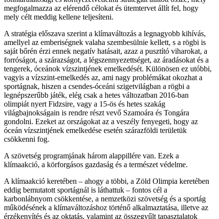
megfogalmazza az elérendő célokat és ütemtervet állít fel, hogy
mely célt meddig kellene teljesíteni.
A stratégia előszava szerint a klímaváltozás a legnagyobb kihívás,
amellyel az emberiségnek valaha szembesülnie kellett, s a rögbi is
saját bőrén érzi ennek negatív hatásait, azaz a pusztító viharokat, a
forróságot, a szárazságot, a légszennyezettséget, az áradásokat és a
tengerek, óceánok vízszintjének emelkedését. Különösen ez utóbbi,
vagyis a vízszint-emelkedés az, ami nagy problémákat okozhat a
sportágnak, hiszen a csendes-óceáni szigetvilágban a rögbi a
legnépszerűbb játék, elég csak a hetes változatban 2016-ban
olimpiát nyert Fidzsire, vagy a 15-ös és hetes szakág
világbajnokságain is rendre részt vevő Szamoára és Tongára
gondolni. Ezeket az országokat az a veszély fenyegeti, hogy az
óceán vízszintjének emelkedése esetén szárazföldi területük
csökkenni fog.
A szövetség programjának három alappillére van. Ezek a
klímaakció, a körforgásos gazdaság és a természet védelme.
A klímaakció keretében – ahogy a többi, a Zöld Olimpia keretében
eddig bemutatott sportágnál is láthattuk – fontos cél a
karbonlábnyom csökkentése, a nemzetközi szövetség és a sportág
működésének a klímaváltozáshoz történő alkalmaztatása, illetve az
érzékenyítés és az oktatás, valamint az összegyűlt tapasztalatok