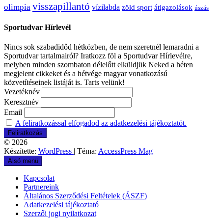
visszapillantó
olimpia
vízilabda
átigazolások
zöld sport
úszás
Sportudvar Hírlevél
Nincs sok szabadidőd hétközben, de nem szeretnél lemaradni a
Sportudvar tartalmairól? Iratkozz föl a Sportudvar Hírlevélre,
melyben minden szombaton délelőtt elküldjük Neked a héten
megjelent cikkeket és a hétvége magyar vonatkozású
közvetítéseinek listáját is. Tarts velünk!
Vezetéknév
Keresztnév
Email
A feliratkozással elfogadod az adatkezelési tájékoztatót.
© 2026
Készítette:
WordPress
| Téma:
AccessPress Mag
Alsó menü
Kapcsolat
Partnereink
Általános Szerződési Feltételek (ÁSZF)
Adatkezelési tájékoztató
Szerzői jogi nyilatkozat