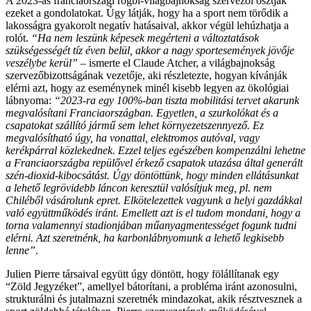
A 2023-as franciaországi rögbi-világbajnokság szervezői osztják
ezeket a gondolatokat. Úgy látják, hogy ha a sport nem törődik a
lakosságra gyakorolt negatív hatásaival, akkor végül lehúzhatja a
rolót.
“Ha nem leszünk képesek megérteni a változtatások
szükségességét tíz éven belül, akkor a nagy sportesemények jövője
veszélybe kerül”
– ismerte el Claude Atcher, a világbajnokság
szervezőbizottságának vezetője, aki részletezte, hogyan kívánják
elérni azt, hogy az eseménynek minél kisebb legyen az ökológiai
lábnyoma:
“2023-ra egy 100%-ban tiszta mobilitási tervet akarunk
megvalósítani Franciaországban. Egyetlen, a szurkolókat és a
csapatokat szállító jármű sem lehet környezetszennyező. Ez
megvalósítható úgy, ha vonattal, elektromos autóval, vagy
kerékpárral közlekednek. Ezzel teljes egészében kompenzálni lehetne
a Franciaországba repülővel érkező csapatok utazása által generált
szén-dioxid-kibocsátást. Úgy döntöttünk, hogy minden ellátásunkat
a lehető legrövidebb láncon keresztül valósítjuk meg, pl. nem
Chiléből vásárolunk epret. Elkötelezettek vagyunk a helyi gazdákkal
való együttműködés iránt. Emellett azt is el tudom mondani, hogy a
torna valamennyi stadionjában műanyagmentességet fogunk tudni
elérni. Azt szeretnénk, ha karbonlábnyomunk a lehető legkisebb
lenne”
.
Julien Pierre társaival együtt úgy döntött, hogy fölállítanak egy
“Zöld Jegyzéket”, amellyel bátorítani, a probléma iránt azonosulni,
strukturálni és jutalmazni szeretnék mindazokat, akik résztvesznek a