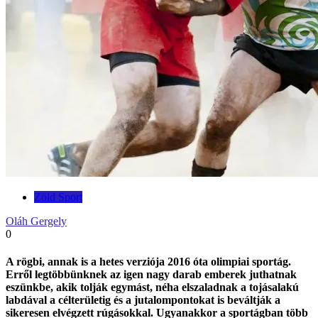
Zöld Sport
Oláh Gergely
0
A rögbi, annak is a hetes verziója 2016 óta olimpiai sportág.
Erről legtöbbünknek az igen nagy darab emberek juthatnak
eszünkbe, akik tolják egymást, néha elszaladnak a tojásalakú
labdával a célterületig és a jutalompontokat is beváltják a
sikeresen elvégzett rúgásokkal. Ugyanakkor a sportágban több