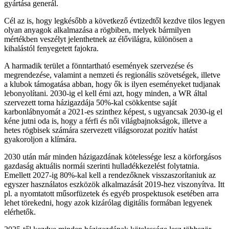
gyártása generál.
Cél az is, hogy legkésőbb a következő évtizedtől kezdve tilos legyen
olyan anyagok alkalmazása a rögbiben, melyek bármilyen
mértékben veszélyt jelenthetnek az élővilágra, különösen a
kihalástól fenyegetett fajokra.
A harmadik terület a fönntartható események szervezése és
megrendezése, valamint a nemzeti és regionális szövetségek, illetve
a klubok támogatása abban, hogy ők is ilyen eseményeket tudjanak
lebonyolítani. 2030-ig el kell érni azt, hogy minden, a WR által
szervezett torna házigazdája 50%-kal csökkentse saját
karbonlábnyomát a 2021-es szinthez képest, s ugyancsak 2030-ig el
kéne jutni oda is, hogy a férfi és női világbajnokságok, illetve a
hetes rögbisek számára szervezett világsorozat pozitív hatást
gyakoroljon a klímára.
2030 után már minden házigazdának kötelessége lesz a körforgásos
gazdaság aktuális normái szerinti hulladékkezelést folytatnia.
Emellett 2027-ig 80%-kal kell a rendezőknek visszaszorítaniuk az
egyszer használatos eszközök alkalmazását 2019-hez viszonyítva. Itt
pl. a nyomtatott műsorfüzetek és egyéb prospektusok esetében arra
lehet törekedni, hogy azok kizárólag digitális formában legyenek
elérhetők.