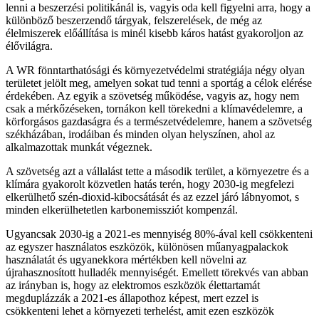
lenni a beszerzési politikánál is, vagyis oda kell figyelni arra, hogy a
különböző beszerzendő tárgyak, felszerelések, de még az
élelmiszerek előállítása is minél kisebb káros hatást gyakoroljon az
élővilágra.
A WR fönntarthatósági és környezetvédelmi stratégiája négy olyan
területet jelölt meg, amelyen sokat tud tenni a sportág a célok elérése
érdekében. Az egyik a szövetség működése, vagyis az, hogy nem
csak a mérkőzéseken, tornákon kell törekedni a klímavédelemre, a
körforgásos gazdaságra és a természetvédelemre, hanem a szövetség
székházában, irodáiban és minden olyan helyszínen, ahol az
alkalmazottak munkát végeznek.
A szövetség azt a vállalást tette a második terület, a környezetre és a
klímára gyakorolt közvetlen hatás terén, hogy 2030-ig megfelezi
elkerülhető szén-dioxid-kibocsátását és az ezzel járó lábnyomot, s
minden elkerülhetetlen karbonemissziót kompenzál.
Ugyancsak 2030-ig a 2021-es mennyiség 80%-ával kell csökkenteni
az egyszer használatos eszközök, különösen műanyagpalackok
használatát és ugyanekkora mértékben kell növelni az
újrahasznosított hulladék mennyiségét. Emellett törekvés van abban
az irányban is, hogy az elektromos eszközök élettartamát
megduplázzák a 2021-es állapothoz képest, mert ezzel is
csökkenteni lehet a környezeti terhelést, amit ezen eszközök