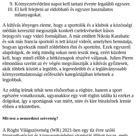
Környezetvédelmi napot kell tartani évente legalább egyszer.
El kell felejteni az eldobható és egyszer használatos
műanyagokat.
A kihívás lényeges eleme, hogy a sportolók és a klubok a közösségi
médián keresztül megosztják konkrét cselekvéseiket írásos
bejegyzés vagy videó formájában. A már említett Nikola Karabatic
és sok más francia sportoló is tett közzé videót, amelyben bemutatja,
hogyan igyekszik minél zöldebben élni és sportolni. Ezek egyszerű
alapdolgok, de még mindig sokan nem teszik meg, ezért küzdeni
kell, hogy minél előbb a hétköznapok részévé váljanak. Julien Pierre
elmondása szerint az év végén megválasztják a kihívás győzteseit,
akik többek között a legtöbb, a legeredetibb és a leglátványosabb
környezettudatossági erőfeszítés kategóriájában lehetnek a
legjobbak.
Az eddig leírtak tehát nem elsősorban a rögbire, hanem a sport
egészére vonatkoznak, ugyanakkor egy volt rögbis találta ki ezeket a
dolgokat, így a sportágnak van miért, mire és kire büszkének lennie
ebben a tekintetben.
Mit tesz a nemzetközi szövetség?
A Rögbi Világszövetség (WR) 2021-ben egy tíz évre szóló
fönntarthatósági és környezetvédelmi stratégiát állított össze, mely