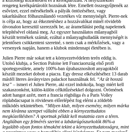
a közösségi közlekedést és a kerékpározást. A helyszíneknél
rengeteg kerékpártárolót hoznának létre. Emellett összegyűjtenék az
esővizet, ezzel mérsékelnék a pályák öntözéséhez, vagy
takarításához fölhasználandó vezetékes víz mennyiségét. Pierre-nek
is célja az, hogy az étkeztetéshez a hozzávalókat minél rövidebb
útvonalon keresztül szerezzék be, az áramellátást pedig napelemek
telepítésével oldaná meg. Az egyszer használatos műanyagból
készült termékek számát, ezáltal a műanyaghulladák mennyiségét is
jelentősen csökkenteni szeretné, s nem csak a mérkőzések, vagy a
versenyek napján, hanem a klubok mindennapi életében is.
Julien Pierre már sokat tett a környezetvédelem terén eddig is.
Utolsó klubja, a Section Paloise lett Franciaország első profi
sportegyesülete, amely 100%-ban újrahasznosított anyagokból
készült mezeket dobott a piacra. Egy dressz elkészítéséhez 13 darab
másfél literes ásványvizes palackot használnak fel.
“Az út hosszú
lesz”
– ismeri el Julien Pierre, aki ezzel indokolja, hogy miért kell
szakaszonként, külön-külön célkitűzésekkel dolgozni. Örömének
adott hangot azért, mert a francia rögbiliga és a Paris Volley
röplabdacsapat is rövidesen előrelépést fog elérni a zöldebb
működés tekintetében.
“Milyen klub, milyen esemény, milyen márka
nem kívánna szerepet vállalni ebben a környezettudatos
megközelítésben? A sportnak példát kell mutatnia ezen a téren.
Angliában egy felmérés szerint a labdarúgószurkolók 86%-a
legalább olyan fontos témaként tekint a környezettudatosságra, mint