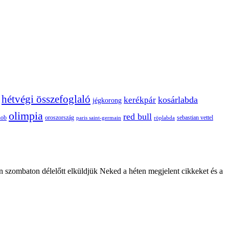
hétvégi összefoglaló
kosárlabda
kerékpár
jégkorong
olimpia
red bull
oroszország
nob
röplabda
sebastian vettel
paris saint-germain
n szombaton délelőtt elküldjük Neked a héten megjelent cikkeket és a