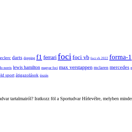
foci
f1
forma-1
ferrari
foci vb
darts
leclerc
dopping
foci vb 2022
max verstappen
mercedes
lewis hamilton
mclaren
do norris
magyar foci
átigazolások
ld sport
úszás
var tartalmairól? Iratkozz föl a Sportudvar Hírlevélre, melyben minde