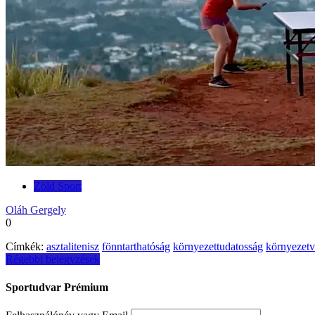
Zöld Sport
Oláh Gergely
0
Címkék:
asztalitenisz
fönntarthatóság
környezettudatosság
környezet
Bejegyzés
Régebbi bejegyzések
navigáció
Sportudvar Prémium