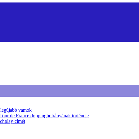
a legújabb vámok
 Tour de France doppingbotrányának története
tchplay-címét