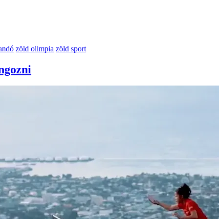
andó
zöld olimpia
zöld sport
ngozni