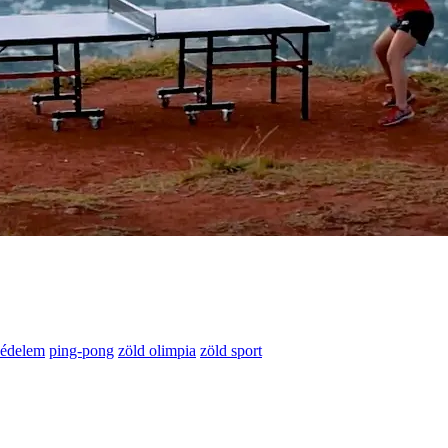
védelem
ping-pong
zöld olimpia
zöld sport