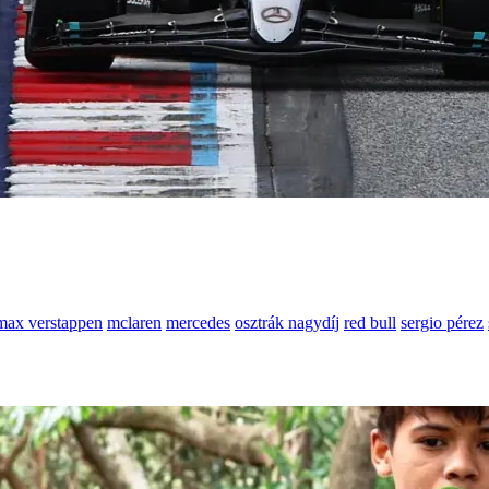
max verstappen
mclaren
mercedes
osztrák nagydíj
red bull
sergio pérez