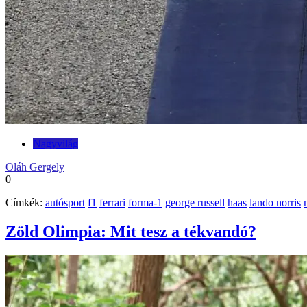
Nagyvilág
Oláh Gergely
0
Címkék:
autósport
f1
ferrari
forma-1
george russell
haas
lando norris
Zöld Olimpia: Mit tesz a tékvandó?