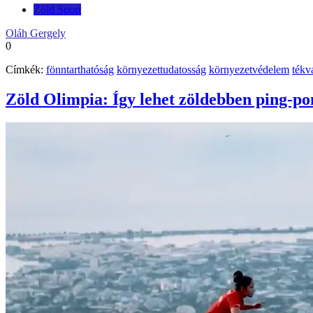
Zöld Sport
Oláh Gergely
0
Címkék:
fönntarthatóság
környezettudatosság
környezetvédelem
tékv
Zöld Olimpia: Így lehet zöldebben ping-po