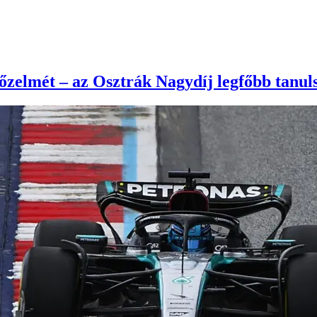
yőzelmét – az Osztrák Nagydíj legfőbb tanul