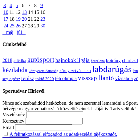
3
4
5
6
7
8
9
10
11
12
13
14
15
16
17
18
19
20
21
22
23
24
25
26
27
28
29
30
« máj
júl »
Címkefelhő
autósport
bajnokok ligája
2018
botrány
charles 
atlétika
barcelona
labdarúgás
kézilabda
környezetvédelem
környezettudatosság
lan
visszapillantó
tenisz
téli olimpia
vízilabda
zö
sergio pérez
tokió 2020
Sportudvar Hírlevél
Nincs sok szabadidőd hétközben, de nem szeretnél lemaradni a Sportud
hétvége magyar vonatkozású közvetítéseinek listáját is. Tarts velünk!
Vezetéknév
Keresztnév
Email
A feliratkozással elfogadod az adatkezelési tájékoztatót.