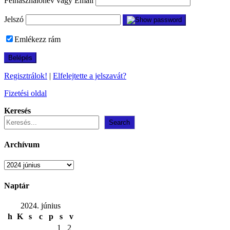
Felhasználónév vagy Email
Jelszó
Emlékezz rám
Regisztrálok!
|
Elfelejtette a jelszavát?
Fizetési oldal
Keresés
Search
Archívum
Archívum
Naptár
2024. június
h
K
s
c
p
s
v
1
2