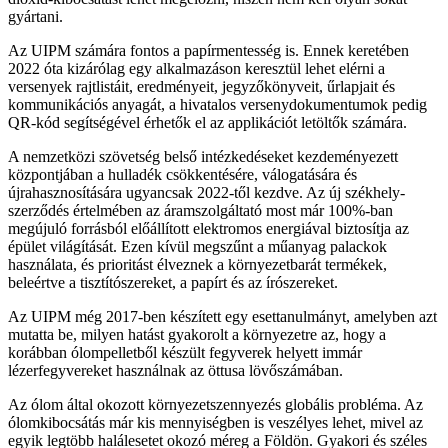
gyártani.
Az UIPM számára fontos a papírmentesség is. Ennek keretében
2022 óta kizárólag egy alkalmazáson keresztül lehet elérni a
versenyek rajtlistáit, eredményeit, jegyzőkönyveit, űrlapjait és
kommunikációs anyagát, a hivatalos versenydokumentumok pedig
QR-kód segítségével érhetők el az applikációt letöltők számára.
A nemzetközi szövetség belső intézkedéseket kezdeményezett
központjában a hulladék csökkentésére, válogatására és
újrahasznosítására ugyancsak 2022-től kezdve. Az új székhely-
szerződés értelmében az áramszolgáltató most már 100%-ban
megújuló forrásból előállított elektromos energiával biztosítja az
épület világítását. Ezen kívül megszűnt a műanyag palackok
használata, és prioritást élveznek a környezetbarát termékek,
beleértve a tisztítószereket, a papírt és az írószereket.
Az UIPM még 2017-ben készített egy esettanulmányt, amelyben azt
mutatta be, milyen hatást gyakorolt a környezetre az, hogy a
korábban ólompelletből készült fegyverek helyett immár
lézerfegyvereket használnak az öttusa lövőszámában.
Az ólom által okozott környezetszennyezés globális probléma. Az
ólomkibocsátás már kis mennyiségben is veszélyes lehet, mivel az
egyik legtöbb halálesetet okozó méreg a Földön. Gyakori és széles