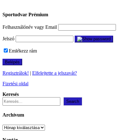
Sportudvar Prémium
Felhasználónév vagy Email
Jelszó
Emlékezz rám
Regisztrálok!
|
Elfelejtette a jelszavát?
Fizetési oldal
Keresés
Search
Archívum
Archívum
Naptár