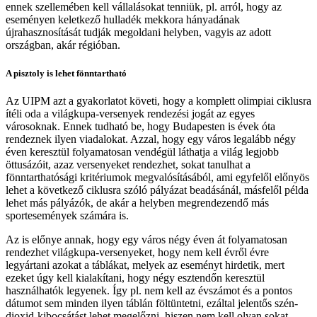
ennek szellemében kell vállalásokat tenniük, pl. arról, hogy az
eseményen keletkező hulladék mekkora hányadának
újrahasznosítását tudják megoldani helyben, vagyis az adott
országban, akár régióban.
A pisztoly is lehet fönntartható
Az UIPM azt a gyakorlatot követi, hogy a komplett olimpiai ciklusra
ítéli oda a világkupa-versenyek rendezési jogát az egyes
városoknak. Ennek tudható be, hogy Budapesten is évek óta
rendeznek ilyen viadalokat. Azzal, hogy egy város legalább négy
éven keresztül folyamatosan vendégül láthatja a világ legjobb
öttusázóit, azaz versenyeket rendezhet, sokat tanulhat a
fönntarthatósági kritériumok megvalósításából, ami egyfelől előnyös
lehet a következő ciklusra szóló pályázat beadásánál, másfelől példa
lehet más pályázók, de akár a helyben megrendezendő más
sportesemények számára is.
Az is előnye annak, hogy egy város négy éven át folyamatosan
rendezhet világkupa-versenyeket, hogy nem kell évről évre
legyártani azokat a táblákat, melyek az eseményt hirdetik, mert
ezeket úgy kell kialakítani, hogy négy esztendőn keresztül
használhatók legyenek. Így pl. nem kell az évszámot és a pontos
dátumot sem minden ilyen táblán föltüntetni, ezáltal jelentős szén-
dioxid-kibocsátást lehet megelőzni, hiszen nem kell olyan sokat