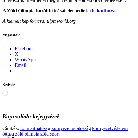
fölerősödik, mert lehet még mit tenni a zöldebb jövő érdekében.
A Zöld Olimpia korábbi írásai elérhetőek
ide kattintva
.
A kiemelt kép forrása: uipmworld.org
Megosztás:
Facebook
X
WhatsApp
Email
Kedvelés:
Loading…
Kapcsolódó bejegyzések
Címkék:
fönntarthatóság
környezettudatosság
környezetvédelem
öttusa
zöld olimpia
zöld sport