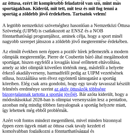
az öttusa, ezért itt komplexebb feladatról van szó, mint más
sportágakban. Kiderül, mit tett, mit tesz és mit fog tenni a
sportág a zöldebb jövő érdekében. Tartsatok velem!
A legtöbb nemzetközi szövetséghez hasonlóan a Nemzetközi Öttusa
Szövetség (UIPM) is csatlakozott az ENSZ és a NOB
fönntarthatósági programjához, aminek célja, hogy a sport minél
nagyobb szerepet játsszon a zöldebb jövő megteremtése érdekében.
Az elmúlt években nem éppen a pozitív hírek jellemezték a modern
olimpiák megteremtője, Pierre de Coubertin báró által megálmodott
sportágat, hiszen egyfelől a lovaglás kissé erőltetett eltávolítása,
amely az idei olimpiát követően történik meg, másfelől a helyette
érkező akadályverseny, harmadfelől pedig az UIPM vezetésének
stílusa, hozzáállása sem élvez egyöntetű támogatást a sportág
köreiben. Elég csak arra gondolni, hogy egy tavaly tavasszal készült
felmérés eredménye szerint
az aktív öttusázók többsége
bizonytalannak tartotta a sportág jövőjét
. Bár azóta kiderült, hogy a
módosításokkal 2028-ban is olimpiai versenyszám lesz a pentatlon,
azonban még mindig többen fanyalognak a sportág helyzete miatt,
így lehetnek még ebből problémák.
Azért volt fontos mindezt megemlíteni, mivel minden bizonnyal
éppen ezen ügyek miatt az öttusa csak tavaly kezdett el
komolyabban foglalkozni a fönntarthatósággal és