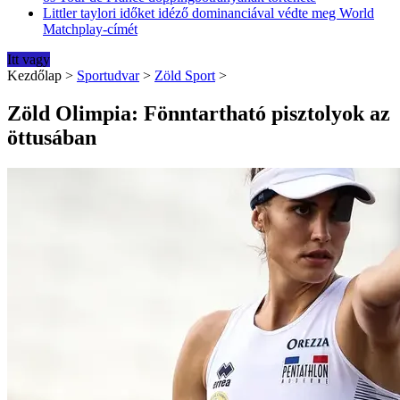
Littler taylori időket idéző dominanciával védte meg World
Matchplay-címét
Itt vagy
Kezdőlap
>
Sportudvar
>
Zöld Sport
>
Zöld Olimpia: Fönntartható pisztolyok az
öttusában