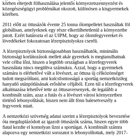
körben elterjedt fölhasználása jelentős környezetszennyezést és
közegészségügyi problémákat okozott, különösen a kisgyermekek
körében.
2011 előtt az öttusázók évente 25 tonna ólompelletet használtak föl
globálisan, amelyeknek egy része elkerülhetetlenül a környezetbe
jutott. Ezért határozta el az UIPM, hogy az ólomfegyvereket és
lövedékeket fokozatosan lézerpisztolyokra cseréli.
A lézerpisztolyok biztonságosabban használhatók, minimális
biztonsági korlátozások mellett akár gyerekek is megtanulhatnak
vele célba lőni, hiszen a legtöbb országban a lézerfegyverek
használata nincs megtiltva számukra. Azzal, hogy a gyermekek
számára is elérhetővé vált a lövészet, az öttusa új célközönséget
tudott megszólítani, ami kulcsfontosságú a sportág nemzetközileg
hanyatló utánpótlásának erősítése céljából. Ezen túl a lézerfegyverek
alkalmazása lehetővé tette az öttusaversenyek, de legalább a
kombinált szám, azaz a futás és a lövészet városi környezetben
történő lebonyolítását, hiszen nem állt fönn balesetveszély a
fegyverek miatt.
A nemzetközi szövetség adatai szerint a lézerpisztolyok bevezetése
óta megduplázódott az igazolt öttusázók száma, hiszen egyre több
fiatal kezdte el komolyan űzni a sportágat. A kombinált számra
alapozva egy nemzetközi sorozatot is lebonyolítottak, mely 2017-