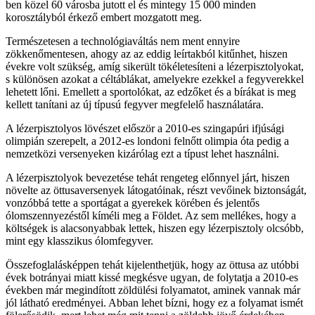
ben közel 60 városba jutott el és mintegy 15 000 minden
korosztályból érkező embert mozgatott meg.
Természetesen a technológiaváltás nem ment ennyire
zökkenőmentesen, ahogy az az eddig leírtakból kitűnhet, hiszen
évekre volt szükség, amíg sikerült tökéletesíteni a lézerpisztolyokat,
s különösen azokat a céltáblákat, amelyekre ezekkel a fegyverekkel
lehetett lőni. Emellett a sportolókat, az edzőket és a bírákat is meg
kellett tanítani az új típusú fegyver megfelelő használatára.
A lézerpisztolyos lövészet először a 2010-es szingapúri ifjúsági
olimpián szerepelt, a 2012-es londoni felnőtt olimpia óta pedig a
nemzetközi versenyeken kizárólag ezt a típust lehet használni.
A lézerpisztolyok bevezetése tehát rengeteg előnnyel járt, hiszen
növelte az öttusaversenyek látogatóinak, részt vevőinek biztonságát,
vonzóbbá tette a sportágat a gyerekek körében és jelentős
ólomszennyezéstől kíméli meg a Földet. Az sem mellékes, hogy a
költségek is alacsonyabbak lettek, hiszen egy lézerpisztoly olcsóbb,
mint egy klasszikus ólomfegyver.
Összefoglalásképpen tehát kijelenthetjük, hogy az öttusa az utóbbi
évek botrányai miatt kissé megkésve ugyan, de folytatja a 2010-es
években már megindított zöldülési folyamatot, aminek vannak már
jól látható eredményei. Abban lehet bízni, hogy ez a folyamat ismét