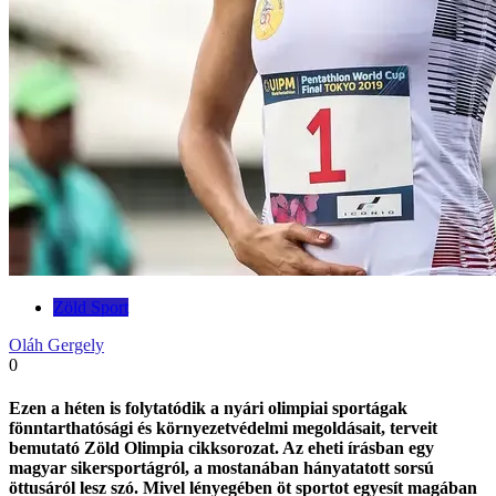
Zöld Sport
Oláh Gergely
0
Ezen a héten is folytatódik a nyári olimpiai sportágak
fönntarthatósági és környezetvédelmi megoldásait, terveit
bemutató Zöld Olimpia cikksorozat. Az eheti írásban egy
magyar sikersportágról, a mostanában hányatatott sorsú
öttusáról lesz szó. Mivel lényegében öt sportot egyesít magában