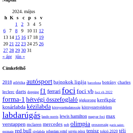
2024. május
h
K
s
c
p
s
v
1
2
3
4
5
6
7
8
9
10
11
12
13
14
15
16
17
18
19
20
21
22
23
24
25
26
27
28
29
30
31
« ápr
jún »
Címkefelhő
autósport
bajnokok ligája
2018
botrány
charles
atlétika
barcelona
foci
f1
ferrari
foci vb
darts
leclerc
dopping
foci vb 2022
forma-1
hétvégi összefoglaló
kerékpár
jégkorong
kézilabda
kosárlabda
környezetvédelem
környezettudatosság
labdarúgás
max
lewis hamilton
lando norris
magyar foci
olimpia
verstappen
mercedes
mclaren
oroszország
nob
paris saint-
red bull
tenisz
téli
sergio pérez
tokió 2020
röplabda
sebastian vettel
germain