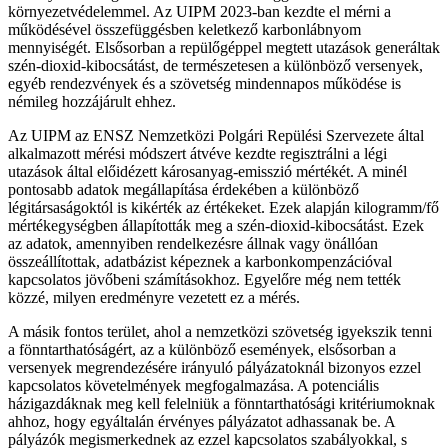
környezetvédelemmel. Az UIPM 2023-ban kezdte el mérni a
működésével összefüggésben keletkező karbonlábnyom
mennyiségét. Elsősorban a repülőgéppel megtett utazások generáltak
szén-dioxid-kibocsátást, de természetesen a különböző versenyek,
egyéb rendezvények és a szövetség mindennapos működése is
némileg hozzájárult ehhez.
Az UIPM az ENSZ Nemzetközi Polgári Repülési Szervezete által
alkalmazott mérési módszert átvéve kezdte regisztrálni a légi
utazások által előidézett károsanyag-emisszió mértékét. A minél
pontosabb adatok megállapítása érdekében a különböző
légitársaságoktól is kikérték az értékeket. Ezek alapján kilogramm/fő
mértékegységben állapították meg a szén-dioxid-kibocsátást. Ezek
az adatok, amennyiben rendelkezésre állnak vagy önállóan
összeállítottak, adatbázist képeznek a karbonkompenzációval
kapcsolatos jövőbeni számításokhoz. Egyelőre még nem tették
közzé, milyen eredményre vezetett ez a mérés.
A másik fontos terület, ahol a nemzetközi szövetség igyekszik tenni
a fönntarthatóságért, az a különböző események, elsősorban a
versenyek megrendezésére irányuló pályázatoknál bizonyos ezzel
kapcsolatos követelmények megfogalmazása. A potenciális
házigazdáknak meg kell felelniük a fönntarthatósági kritériumoknak
ahhoz, hogy egyáltalán érvényes pályázatot adhassanak be. A
pályázók megismerkednek az ezzel kapcsolatos szabályokkal, s