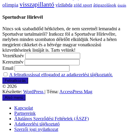
visszapillantó
olimpia
vízilabda
átigazolások
zöld sport
úszás
Sportudvar Hírlevél
Nincs sok szabadidőd hétközben, de nem szeretnél lemaradni a
Sportudvar tartalmairól? Iratkozz föl a Sportudvar Hírlevélre,
melyben minden szombaton délelőtt elküldjük Neked a héten
megjelent cikkeket és a hétvége magyar vonatkozású
közvetítéseinek listáját is. Tarts velünk!
Vezetéknév
Keresztnév
Email
A feliratkozással elfogadod az adatkezelési tájékoztatót.
© 2026
Készítette:
WordPress
| Téma:
AccessPress Mag
Alsó menü
Kapcsolat
Partnereink
Általános Szerződési Feltételek (ÁSZF)
Adatkezelési tájékoztató
Szerzői jogi nyilatkozat