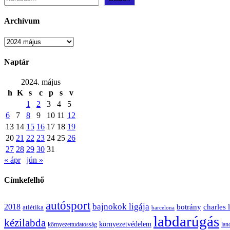
Archívum
Archívum
Naptár
2024. május
h
K
s
c
p
s
v
1
2
3
4
5
6
7
8
9
10
11
12
13
14
15
16
17
18
19
20
21
22
23
24
25
26
27
28
29
30
31
« ápr
jún »
Címkefelhő
autósport
bajnokok ligája
2018
botrány
charles 
atlétika
barcelona
labdarúgás
kézilabda
környezetvédelem
környezettudatosság
lan