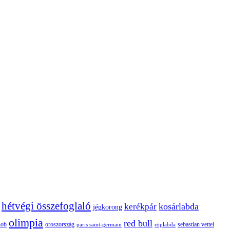
hétvégi összefoglaló
kosárlabda
kerékpár
jégkorong
olimpia
red bull
oroszország
nob
röplabda
sebastian vettel
paris saint-germain