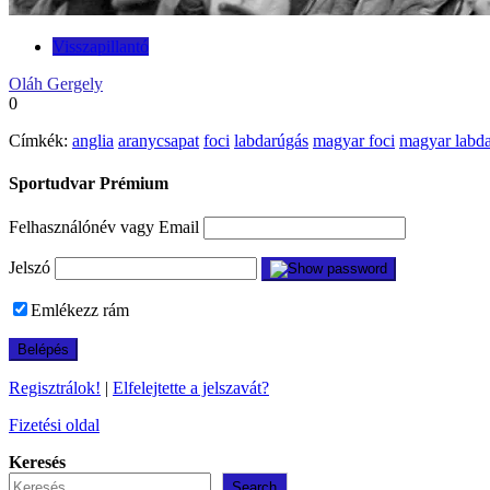
Visszapillantó
Oláh Gergely
0
Címkék:
anglia
aranycsapat
foci
labdarúgás
magyar foci
magyar labda
Sportudvar Prémium
Felhasználónév vagy Email
Jelszó
Emlékezz rám
Regisztrálok!
|
Elfelejtette a jelszavát?
Fizetési oldal
Keresés
Search