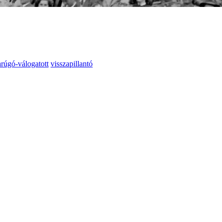
rúgó-válogatott
visszapillantó