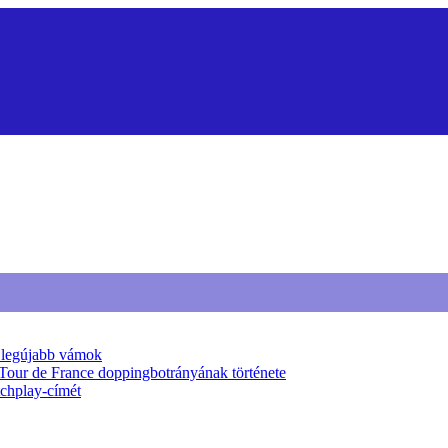
a legújabb vámok
 Tour de France doppingbotrányának története
tchplay-címét