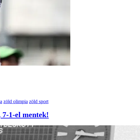
sa
zöld olimpia
zöld sport
, 7-1-el mentek!