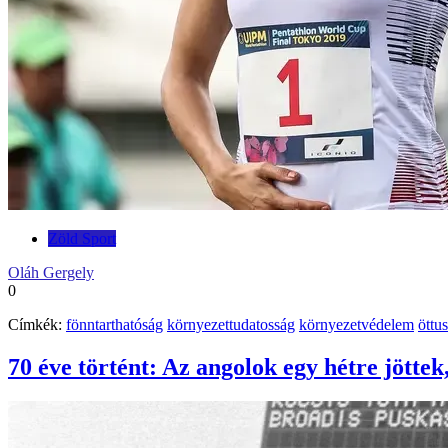
Zöld Sport
Oláh Gergely
0
Címkék:
fönntarthatóság
környezettudatosság
környezetvédelem
öttu
70 éve történt: Az angolok egy hétre jöttek