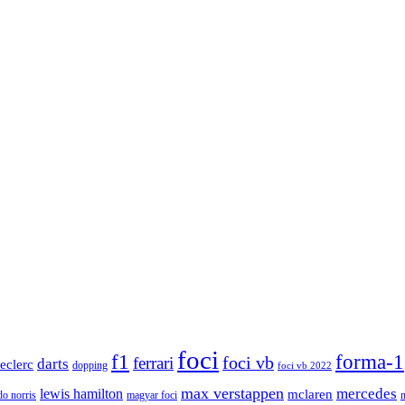
foci
f1
forma-1
ferrari
foci vb
darts
leclerc
dopping
foci vb 2022
max verstappen
mercedes
lewis hamilton
mclaren
do norris
magyar foci