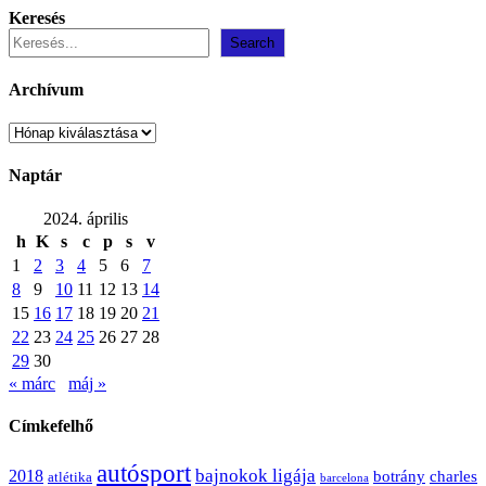
Keresés
Search
Archívum
Archívum
Naptár
2024. április
h
K
s
c
p
s
v
1
2
3
4
5
6
7
8
9
10
11
12
13
14
15
16
17
18
19
20
21
22
23
24
25
26
27
28
29
30
« márc
máj »
Címkefelhő
autósport
bajnokok ligája
2018
botrány
charles
atlétika
barcelona