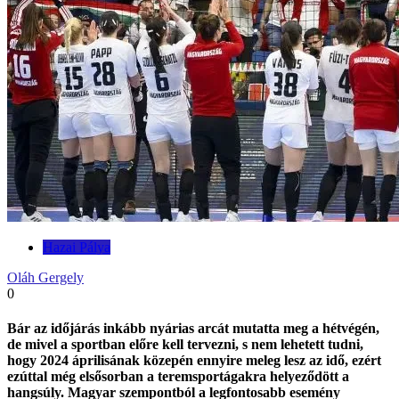
Hazai Pálya
Oláh Gergely
0
Bár az időjárás inkább nyárias arcát mutatta meg a hétvégén,
de mivel a sportban előre kell tervezni, s nem lehetett tudni,
hogy 2024 áprilisának közepén ennyire meleg lesz az idő, ezért
ezúttal még elsősorban a teremsportágakra helyeződött a
hangsúly. Magyar szempontból a legfontosabb esemény