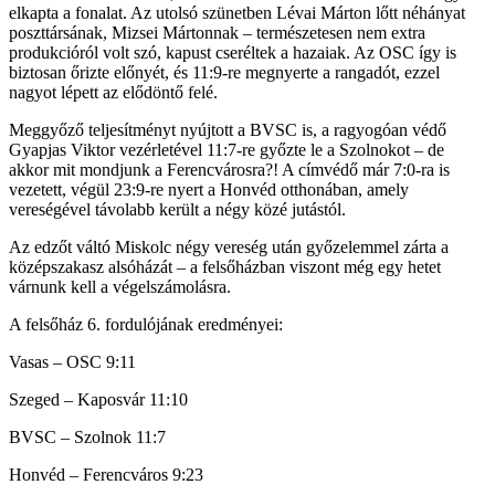
elkapta a fonalat. Az utolsó szünetben Lévai Márton lőtt néhányat
poszttársának, Mizsei Mártonnak – természetesen nem extra
produkcióról volt szó, kapust cseréltek a hazaiak. Az OSC így is
biztosan őrizte előnyét, és 11:9-re megnyerte a rangadót, ezzel
nagyot lépett az elődöntő felé.
Meggyőző teljesítményt nyújtott a BVSC is, a ragyogóan védő
Gyapjas Viktor vezérletével 11:7-re győzte le a Szolnokot – de
akkor mit mondjunk a Ferencvárosra?! A címvédő már 7:0-ra is
vezetett, végül 23:9-re nyert a Honvéd otthonában, amely
vereségével távolabb került a négy közé jutástól.
Az edzőt váltó Miskolc négy vereség után győzelemmel zárta a
középszakasz alsóházát – a felsőházban viszont még egy hetet
várnunk kell a végelszámolásra.
A felsőház 6. fordulójának eredményei:
Vasas – OSC 9:11
Szeged – Kaposvár 11:10
BVSC – Szolnok 11:7
Honvéd – Ferencváros 9:23