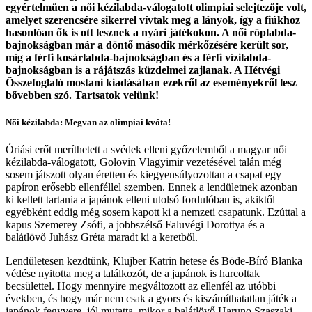
egyértelműen a női kézilabda-válogatott olimpiai selejtezője volt,
amelyet szerencsére sikerrel vívtak meg a lányok, így a fiúkhoz
hasonlóan ők is ott lesznek a nyári játékokon. A női röplabda-
bajnokságban már a döntő második mérkőzésére került sor,
míg a férfi kosárlabda-bajnokságban és a férfi vízilabda-
bajnokságban is a rájátszás küzdelmei zajlanak. A Hétvégi
Összefoglaló mostani kiadásában ezekről az eseményekről lesz
bővebben szó. Tartsatok velünk!
Női kézilabda: Megvan az olimpiai kvóta!
Óriási erőt meríthetett a svédek elleni győzelemből a magyar női
kézilabda-válogatott, Golovin Vlagyimir vezetésével talán még
sosem játszott olyan éretten és kiegyensúlyozottan a csapat egy
papíron erősebb ellenféllel szemben. Ennek a lendületnek azonban
ki kellett tartania a japánok elleni utolsó fordulóban is, akiktől
egyébként eddig még sosem kapott ki a nemzeti csapatunk. Ezúttal a
kapus Szemerey Zsófi, a jobbszélső Faluvégi Dorottya és a
balátlövő Juhász Gréta maradt ki a keretből.
Lendületesen kezdtünk, Klujber Katrin hetese és Böde-Bíró Blanka
védése nyitotta meg a találkozót, de a japánok is harcoltak
becsülettel. Hogy mennyire megváltozott az ellenfél az utóbbi
években, és hogy már nem csak a gyors és kiszámíthatatlan játék a
japánok fegyvere, jól mutatta, mikor a balátlövő Haruno Szaszaki