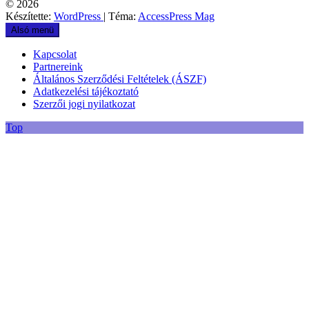
© 2026
Készítette:
WordPress
| Téma:
AccessPress Mag
Alsó menü
Kapcsolat
Partnereink
Általános Szerződési Feltételek (ÁSZF)
Adatkezelési tájékoztató
Szerzői jogi nyilatkozat
Top