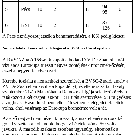
94–
5.
Pécs
10
2
–
8
6
95
85–
6.
KSI
10
2
–
8
6
126
A Pécs osztályozót játszik a bennmaradásért, a KSI pedig kiesett.
Női vízilabda: Lemaradt a dobogóról a BVSC az Eurokupában
A BVSC-Zugló 15:8-ra kikapott a holland ZV De Zaantól a női
vízilabda Eurokupa trieszti négyes döntőjének bronzmérkőzésén,
ezzel a negyedik helyen zárt.
Keretbe foglalta a nemzetközi szereplését a BVSC-Zugló, amely a
ZV De Zaan ellen kezdte a kupaidényt, és ellene is zárta. Tavaly
szeptember 21-én Mataróban a Bajnokok Ligája selejtezőkörében
találkozott a két csapat, akkor 11:11 után szétlövéssel 5:3-ra győztek
a zuglóiak. Hasonló kimenetellel Triesztben is elégedettek lettek
volna, ahol vasárnap az Eurokupa bronzérme volt a tét.
Az első negyed nem nézett ki rosszul, annak ellenére is csak két
góllal vezettek a hollandok, hogy az ítéletek száma 5:0 volt a
javukra. A második szakaszt azonban ugyanúgy elrontották a
zuglóiak, ahogyan a Padova elleni elődöntőben. A játékvezetés