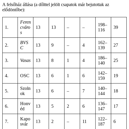
A felsőház állása (a dőlttel jelölt csapatok már bejutottak az
elődöntőbe):
Feren
198–
1.
cváro
13
13
–
–
39
116
s
BVS
162–
2.
13
9
–
4
27
C
139
186–
3.
Vasas
13
8
1
4
25
140
142–
4.
OSC
13
6
1
6
19
159
Szoln
140–
5.
13
6
–
7
18
ok
144
Honv
136–
6.
13
5
2
6
17
éd
147
Kapo
122–
7.
13
2
–
11
6
svár
187