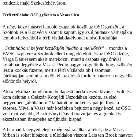
rendezik majd Székesfehérváron.
Férfi vízilabda: OSC-győzelem a Vasas ellen
A négy közé jutásért harcoló csapatok közül az OSC győzött, a
Szolnok és a Honvéd viszont kikapott, így az újbudaiak várhatják a
legjobb helyzetből a férfi vízilabda-élvonal utolsó fordulóját.
„Számháború helyett kezdődjön inkább a mérkőzés”
– mondta a
BVSC szpíkere a Szolnok elleni rangadó előtt, és az OSC edzője,
Varga Dániel sem akart matekozni, miután csapata egy órával
korábban legyőzte a Vasast. Pedig nagyon úgy tűnik, hogy szükség
lesz a kockás füzetre, mert a férfi vízilabda ob I szombati
játéknapján semmi sem dőlt el, az utolsó forduló határoz a negyedik
elődöntős helyről.
Aki a felsőház mindhárom budapesti mérkőzésére kíváncsi volt, és
kora délután a Császár-Komjádi Uszodában kezdte, az első
negyedben „állóháborút” láthatott, mindkét csapat jól fogta a
szorost. Mivel a Vasas már korábban bejutott a négy közé, az OSC
volt motiváltabb, Bisztritsányi Dávid bravúrjait és a gólokat is
eksztázisban ünnepelte az újbudai kispad.
A harmadik negyed elején még egálra álltak a felek, de a Vasas
fórban is sokat hibázott, a túloldalon viszont Lars ten Broek nagyon