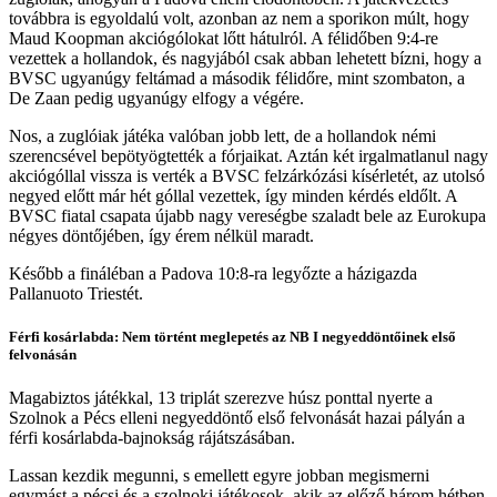
továbbra is egyoldalú volt, azonban az nem a sporikon múlt, hogy
Maud Koopman akciógólokat lőtt hátulról. A félidőben 9:4-re
vezettek a hollandok, és nagyjából csak abban lehetett bízni, hogy a
BVSC ugyanúgy feltámad a második félidőre, mint szombaton, a
De Zaan pedig ugyanúgy elfogy a végére.
Nos, a zuglóiak játéka valóban jobb lett, de a hollandok némi
szerencsével bepötyögtették a fórjaikat. Aztán két irgalmatlanul nagy
akciógóllal vissza is verték a BVSC felzárkózási kísérletét, az utolsó
negyed előtt már hét góllal vezettek, így minden kérdés eldőlt. A
BVSC fiatal csapata újabb nagy vereségbe szaladt bele az Eurokupa
négyes döntőjében, így érem nélkül maradt.
Később a fináléban a Padova 10:8-ra legyőzte a házigazda
Pallanuoto Triestét.
Férfi kosárlabda: Nem történt meglepetés az NB I negyeddöntőinek első
felvonásán
Magabiztos játékkal, 13 triplát szerezve húsz ponttal nyerte a
Szolnok a Pécs elleni negyeddöntő első felvonását hazai pályán a
férfi kosárlabda-bajnokság rájátszásában.
Lassan kezdik megunni, s emellett egyre jobban megismerni
egymást a pécsi és a szolnoki játékosok, akik az előző három hétben