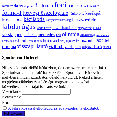
foci
f1
ferrari
foci vb
darts
leclerc
dopping
foci vb 2022
forma-1
hétvégi összefoglaló
kerékpár
jégkorong
kézilabda
kosárlabda
környezetvédelem
környezettudatosság
labdarúgás
max
lewis hamilton
lando norris
magyar foci
olimpia
verstappen
mercedes
mclaren
oroszország
nob
paris saint-
red bull
tenisz
téli
sergio pérez
tokió 2020
röplabda
sebastian vettel
germain
visszapillantó
olimpia
vízilabda
átigazolások
zöld sport
úszás
Sportudvar Hírlevél
Nincs sok szabadidőd hétközben, de nem szeretnél lemaradni a
Sportudvar tartalmairól? Iratkozz föl a Sportudvar Hírlevélre,
melyben minden szombaton délelőtt elküldjük Neked a héten
megjelent cikkeket és a hétvége magyar vonatkozású
közvetítéseinek listáját is. Tarts velünk!
Vezetéknév
Keresztnév
Email
A feliratkozással elfogadod az adatkezelési tájékoztatót.