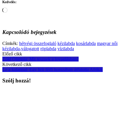
Kedvelés:
Loading…
Kapcsolódó bejegyzések
Címkék:
hétvégi összefoglaló
kézilabda
kosárlabda
magyar női
kézilabda-válogatott
röplabda
vízilabda
Post
Előző cikk
Zöld Olimpia: Mit tesznek a lovaglásban?
navigation
Következő cikk
Le a kalappal: Egy brit férfi hosszában átfutotta Afrikát
Szólj hozzá!