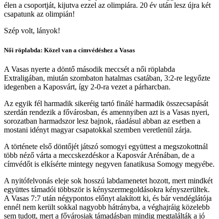
élen a csoportját, kijutva ezzel az olimpiára. 20 év után lesz újra két
csapatunk az olimpián!
Szép volt, lányok!
Női röplabda: Közel van a címvédéshez a Vasas
A Vasas nyerte a döntő második meccsét a női röplabda
Extraligában, miután szombaton hatalmas csatában, 3:2-re legyőzte
idegenben a Kaposvárt, így 2-0-ra vezet a párharcban.
Az egyik fél harmadik sikeréig tartó finálé harmadik összecsapását
szerdán rendezik a fővárosban, és amennyiben azt is a Vasas nyeri,
sorozatban harmadszor lesz bajnok, ráadásul abban az esetben a
mostani idényt magyar csapatokkal szemben veretlenül zárja.
A története első döntőjét játszó somogyi együttest a megszokottnál
több néző várta a meccskezdéskor a Kaposvár Arénában, de a
címvédőt is elkísérte mintegy negyven fanatikusa Somogy megyébe.
A nyitófelvonás eleje sok hosszú labdamenetet hozott, mert mindkét
együttes támadói többször is kényszermegoldásokra kényszerültek.
A Vasas 7:7 után négypontos előnyt alakított ki, és bár vendéglátója
ennél nem került sokkal nagyobb hátrányba, a véghajráig közelebb
sem tudott, mert a fővárosiak támadásban mindig megtalálták a jó