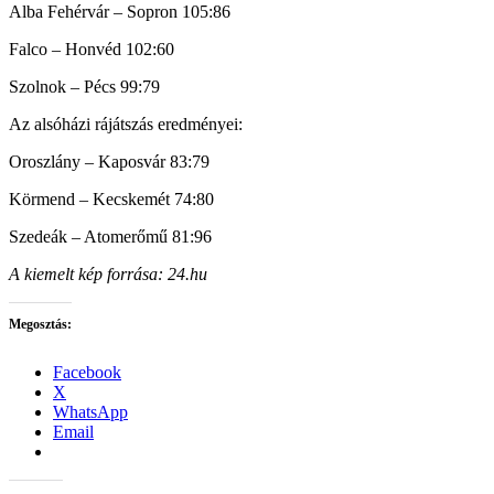
Alba Fehérvár – Sopron 105:86
Falco – Honvéd 102:60
Szolnok – Pécs 99:79
Az alsóházi rájátszás eredményei:
Oroszlány – Kaposvár 83:79
Körmend – Kecskemét 74:80
Szedeák – Atomerőmű 81:96
A kiemelt kép forrása: 24.hu
Megosztás:
Facebook
X
WhatsApp
Email