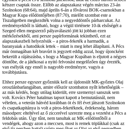
kétszer csaptak össze. Előbb az alapszakasz végén március 23-án
Szolnokon (68:64), majd április 6-án a fővárosi BOK-csarnokban a
Magyar Kupa elődöntőjében (87:70), mielőtt szombat este a
Tiszaligetben megkezdték volna a negyeddöntős párharcukat. Az
eredményekből is látható, hogy a végül története 10-ik elsőségét a
Szeged ellen megszerző pályaválasztó jött ki jobban ezen
mérkőzésekből, ami persze papírformának tekinthető, ezt az
alapszakaszbeli helyezésük – a piros-feketék a harmadik, a
baranyaiak a hatodikok lettek – miatt is meg lehet állapítani. A Pécs
már önmagában két bravúrt is jegyzett eddig azzal, hogy újoncként
bekerült a rájátszásba, s hogy a Magyar Kupában is eljutott a négyes
döntőbe, de a játékosai a nyitó felvonást megelőzően úgy érezték,
van esélyük egy ennél is nagyobb eredményre, vagyis a
továbbjutásra.
Ehhez persze egyszer győzniük kell az újdonsült MK-győztes Olaj
oroszlánbarlangjában, amire először szombaton nyílt lehetőségük –
az más kérdés, hogy utólag kiderült, erre szemernyi sanszuk sem
volt. Kovács Péter hatalmas tapsot kapott a bemutatásnál, nem
véletlen, a veterán hátvéd korábban öt és fél évet játszott Szolnokon
és csapatkapitánya is volt a piros-feketéknek, érdekesség, három
másodperc elteltével az ő ziccerével szerezte meg a vezetést a Pécs a
feldobás után. Úgy tűnt, nem tanultak az MK-elődöntőből a
vendégek, ahogy azon a meccsen, most is remek triplákkal (csak az
első tíz percben hattal) szórta meg őket az Olaj az első negyedben,