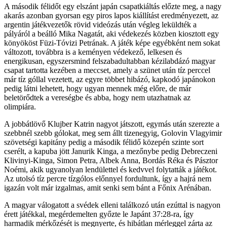
A második félidőt egy elszánt japán csapatkiáltás előzte meg, a nagy
akarás azonban gyorsan egy piros lapos kiállítást eredményezett, az
argentin játékvezetők rövid videózás után végleg leküldték a
pályáról a beálló Mika Nagatát, aki védekezés közben kiosztott egy
könyököst Füzi-Tóvizi Petrának. A játék képe egyébként nem sokat
változott, továbbra is a keményen védekező, lelkesen és
energikusan, egyszersmind felszabadultabban kézilabdázó magyar
csapat tartotta kezében a meccset, amely a szünet után tíz perccel
már tíz góllal vezetett, az egyre többet hibázó, kapkodó japánokon
pedig látni lehetett, hogy ugyan mennek még előre, de már
beletörődtek a vereségbe és abba, hogy nem utazhatnak az
olimpiára.
A jobbátlövő Klujber Katrin nagyot játszott, egymás után szerezte a
szebbnél szebb gólokat, meg sem állt tizenegyig, Golovin Vlagyimir
szövetségi kapitány pedig a második félidő közepén szinte sort
cserélt, a kapuba jött Janurik Kinga, a mezőnybe pedig Debreczeni
Klivinyi-Kinga, Simon Petra, Albek Anna, Bordás Réka és Pásztor
Noémi, akik ugyanolyan lendülettel és kedvvel folytatták a játékot.
Az utolsó tíz percre tízgólos előnnyel fordultunk, így a hajrá nem
igazán volt már izgalmas, amit senki sem bánt a Főnix Arénában.
A magyar válogatott a svédek elleni találkozó után ezúttal is nagyon
érett játékkal, megérdemelten győzte le Japánt 37:28-ra, így
harmadik mérkőzését is megnyerte, és hibátlan mérleggel zárta az