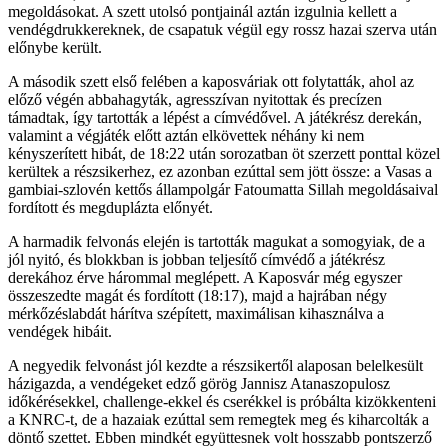
megoldásokat. A szett utolsó pontjainál aztán izgulnia kellett a
vendégdrukkereknek, de csapatuk végül egy rossz hazai szerva után
előnybe került.
A második szett első felében a kaposváriak ott folytatták, ahol az
előző végén abbahagyták, agresszívan nyitottak és precízen
támadtak, így tartották a lépést a címvédővel. A játékrész derekán,
valamint a végjáték előtt aztán elkövettek néhány ki nem
kényszerített hibát, de 18:22 után sorozatban öt szerzett ponttal közel
kerültek a részsikerhez, ez azonban ezúttal sem jött össze: a Vasas a
gambiai-szlovén kettős állampolgár Fatoumatta Sillah megoldásaival
fordított és megduplázta előnyét.
A harmadik felvonás elején is tartották magukat a somogyiak, de a
jól nyitó, és blokkban is jobban teljesítő címvédő a játékrész
derekához érve hárommal meglépett. A Kaposvár még egyszer
összeszedte magát és fordított (18:17), majd a hajrában négy
mérkőzéslabdát hárítva szépített, maximálisan kihasználva a
vendégek hibáit.
A negyedik felvonást jól kezdte a részsikertől alaposan belelkesült
házigazda, a vendégeket edző görög Jannisz Atanaszopulosz
időkérésekkel, challenge-ekkel és cserékkel is próbálta kizökkenteni
a KNRC-t, de a hazaiak ezúttal sem remegtek meg és kiharcolták a
döntő szettet. Ebben mindkét együttesnek volt hosszabb pontszerző