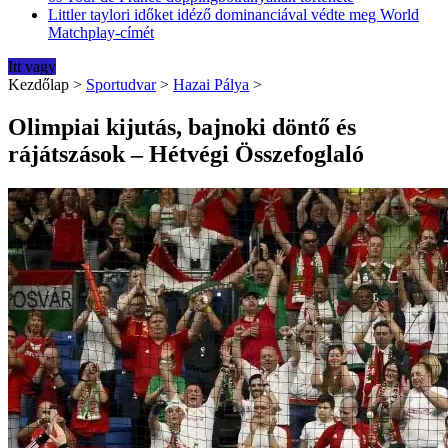
Littler taylori időket idéző dominanciával védte meg World
Matchplay-címét
Itt vagy
Kezdőlap
>
Sportudvar
>
Hazai Pálya
>
Olimpiai kijutás, bajnoki döntő és
rájátszások – Hétvégi Összefoglaló