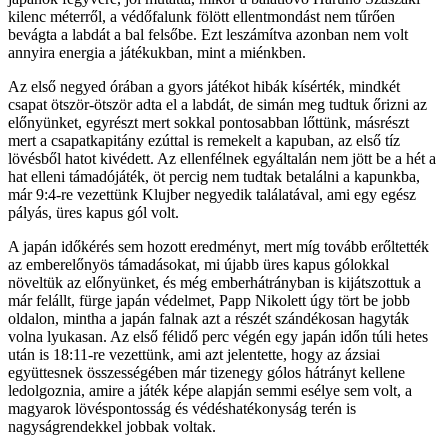
kilenc méterről, a védőfalunk fölött ellentmondást nem tűrően
bevágta a labdát a bal felsőbe. Ezt leszámítva azonban nem volt
annyira energia a játékukban, mint a miénkben.
Az első negyed órában a gyors játékot hibák kísérték, mindkét
csapat ötször-ötször adta el a labdát, de simán meg tudtuk őrizni az
előnyünket, egyrészt mert sokkal pontosabban lőttünk, másrészt
mert a csapatkapitány ezúttal is remekelt a kapuban, az első tíz
lövésből hatot kivédett. Az ellenfélnek egyáltalán nem jött be a hét a
hat elleni támadójáték, öt percig nem tudtak betalálni a kapunkba,
már 9:4-re vezettünk Klujber negyedik találatával, ami egy egész
pályás, üres kapus gól volt.
A japán időkérés sem hozott eredményt, mert míg tovább erőltették
az emberelőnyös támadásokat, mi újabb üres kapus gólokkal
növeltük az előnyünket, és még emberhátrányban is kijátszottuk a
már felállt, fürge japán védelmet, Papp Nikolett úgy tört be jobb
oldalon, mintha a japán falnak azt a részét szándékosan hagyták
volna lyukasan. Az első félidő perc végén egy japán időn túli hetes
után is 18:11-re vezettünk, ami azt jelentette, hogy az ázsiai
együttesnek összességében már tizenegy gólos hátrányt kellene
ledolgoznia, amire a játék képe alapján semmi esélye sem volt, a
magyarok lövéspontosság és védéshatékonyság terén is
nagyságrendekkel jobbak voltak.