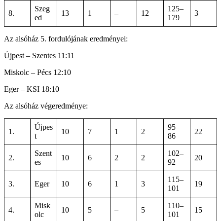
Szeg
125–
8.
13
1
–
12
3
ed
179
Az alsóház 5. fordulójának eredményei:
Újpest – Szentes 11:11
Miskolc – Pécs 12:10
Eger – KSI 18:10
Az alsóház végeredménye:
Újpes
95–
1.
10
7
1
2
22
t
86
Szent
102–
2.
10
6
2
2
20
es
92
115–
3.
Eger
10
6
1
3
19
101
Misk
110–
4.
10
5
–
5
15
olc
101