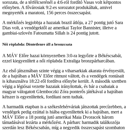
sorozata, de a térfélcserénél a 4:6-ról fordító Vasas volt kétpontos
előnyben. A fővárosiak 9:2-es sorozatot produkáltak, amivel
megnyerték a maratoni, 156 perces összecsapást.
A mérkőzés legjobbja a hazaiak brazil átlója, a 27 pontig jutó Sara
Dias volt, a vendégektől az amerikai Taylor Bannister, illetve a
gambiai-szlovén Fatoumatta Sillah is 24 pontig jutott.
Női röplabda: Döntetlenre áll a bronzcsata
A MÁV Előre hazai környezetben 3:0-ra legyőzte a Békéscsabát,
ezzel kiegyenlített a női röplabda Extraliga bronzpárharcában.
Az első játszmában szinte végig a viharsarkiak akarata érvényesült,
de a hajrában a MÁV Előre ritmust váltott, és a vendégek rontásait
is kihasználva 18:22-ről fordítva előnybe került. A második szettben
végig a légiósai vezette hazaiak irányítottak, és bár a csabaiak a
magyar válogatott Glemboczki Zóra ponterős játékával a hajrában
kétszer is egyenlítettek, fordítani nem tudtak.
A harmadik etapban is a székesfehérváriak játszottak precízebben, a
vendégek pedig ezúttal is hiába egyenlítettek ki a hajrában, mert a
MÁV Előre a 18 pontig jutó amerikai Maia Dvoracek három
támadásával lezárta a mérkőzést. A párharc harmadik találkozója
szerdán lesz Békéscsabán, míg a negyedik összecsapást szombaton