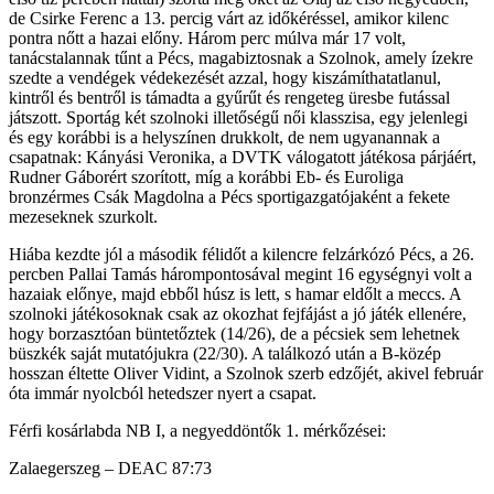
de Csirke Ferenc a 13. percig várt az időkéréssel, amikor kilenc
pontra nőtt a hazai előny. Három perc múlva már 17 volt,
tanácstalannak tűnt a Pécs, magabiztosnak a Szolnok, amely ízekre
szedte a vendégek védekezését azzal, hogy kiszámíthatatlanul,
kintről és bentről is támadta a gyűrűt és rengeteg üresbe futással
játszott. Sportág két szolnoki illetőségű női klasszisa, egy jelenlegi
és egy korábbi is a helyszínen drukkolt, de nem ugyanannak a
csapatnak: Kányási Veronika, a DVTK válogatott játékosa párjáért,
Rudner Gáborért szorított, míg a korábbi Eb- és Euroliga
bronzérmes Csák Magdolna a Pécs sportigazgatójaként a fekete
mezeseknek szurkolt.
Hiába kezdte jól a második félidőt a kilencre felzárkózó Pécs, a 26.
percben Pallai Tamás hárompontosával megint 16 egységnyi volt a
hazaiak előnye, majd ebből húsz is lett, s hamar eldőlt a meccs. A
szolnoki játékosoknak csak az okozhat fejfájást a jó játék ellenére,
hogy borzasztóan büntetőztek (14/26), de a pécsiek sem lehetnek
büszkék saját mutatójukra (22/30). A találkozó után a B-közép
hosszan éltette Oliver Vidint, a Szolnok szerb edzőjét, akivel február
óta immár nyolcból hetedszer nyert a csapat.
Férfi kosárlabda NB I, a negyeddöntők 1. mérkőzései:
Zalaegerszeg – DEAC 87:73