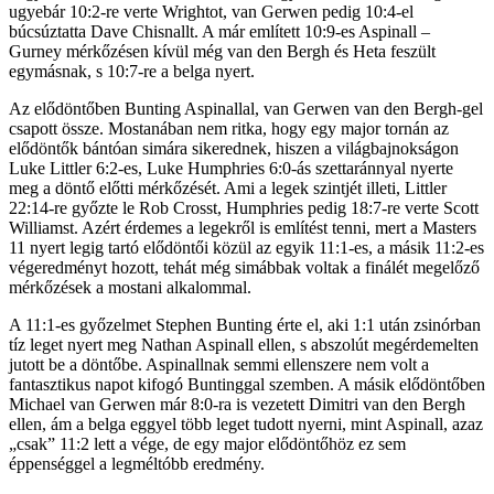
ugyebár 10:2-re verte Wrightot, van Gerwen pedig 10:4-el
búcsúztatta Dave Chisnallt. A már említett 10:9-es Aspinall –
Gurney mérkőzésen kívül még van den Bergh és Heta feszült
egymásnak, s 10:7-re a belga nyert.
Az elődöntőben Bunting Aspinallal, van Gerwen van den Bergh-gel
csapott össze. Mostanában nem ritka, hogy egy major tornán az
elődöntők bántóan simára sikerednek, hiszen a világbajnokságon
Luke Littler 6:2-es, Luke Humphries 6:0-ás szettaránnyal nyerte
meg a döntő előtti mérkőzését. Ami a legek szintjét illeti, Littler
22:14-re győzte le Rob Crosst, Humphries pedig 18:7-re verte Scott
Williamst. Azért érdemes a legekről is említést tenni, mert a Masters
11 nyert legig tartó elődöntői közül az egyik 11:1-es, a másik 11:2-es
végeredményt hozott, tehát még simábbak voltak a finálét megelőző
mérkőzések a mostani alkalommal.
A 11:1-es győzelmet Stephen Bunting érte el, aki 1:1 után zsinórban
tíz leget nyert meg Nathan Aspinall ellen, s abszolút megérdemelten
jutott be a döntőbe. Aspinallnak semmi ellenszere nem volt a
fantasztikus napot kifogó Buntinggal szemben. A másik elődöntőben
Michael van Gerwen már 8:0-ra is vezetett Dimitri van den Bergh
ellen, ám a belga eggyel több leget tudott nyerni, mint Aspinall, azaz
„csak” 11:2 lett a vége, de egy major elődöntőhöz ez sem
éppenséggel a legméltóbb eredmény.