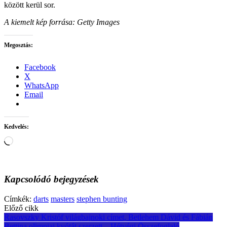
között kerül sor.
A kiemelt kép forrása: Getty Images
Megosztás:
Facebook
X
WhatsApp
Email
Kedvelés:
Loading…
Kapcsolódó bejegyzések
Címkék:
darts
masters
stephen bunting
Post
Előző cikk
Rasovszky Kristóf világbajnoki címet, Betlehem Dávid és Fábián
navigation
Bettina olimpiai kvótát szerzett – Hétvégi Összefoglaló