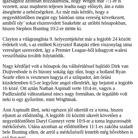
igazsághoz azonban hozzátartozik, hogy Wright már 7:1-re is
vezetett, azaz majdnem teljesen leadta nagy előnyét, ám a rutin
átsegítette a nehézségeken. Az már más kérdés, hogy a
negyeddöntőben megint egy bántóan sima vereség következett,
amiből oly’ sokat elszenvedett Snakebite az utóbbi hónapokban,
hiszen Stephen Bunting 10:2-re ütötte ki.
Clayton a világranglista 9. helyezettjeként már a legjobb 24 között
érdekelt volt, s az említett Krzysztof Ratajski ellen viszonylag sima
vereséget szenvedett, így a Premier League-ből kihagyott walesi
vesszőfutása tovább folytatódik.
Nagy kérdőjel volt a hónapok óta vállsérüléssel bajlódó Dirk van
Duijvenbode is és bizony sokáig úgy tűnt, hogy a holland Ryan
Searle ellen is vesztesen hagyja el a színpadot, ám óriási
küzdelemben 6:5-re legyőzte angol ellenfelét, így bejutott a legjobb
16 közé. Ott aztán Nathan Aspinall verte 10:4-re, vagyis a
Padlizsánfiú változatlanul nincs nagy formában, de legalább volt
neki is egy győzelme, mint Wrightnak.
Ami Aspinallt illeti, neki egészen jól sikerült ez a torna, hiszen
eljutott az elődöntőig. A legjobb 16 közötti sikerét követően a
negyeddöntőben Daryl Gurneyt verte 10:9-re a torna legszorosabb
mérkőzésén. Utána azonban az elődöntőben 11:1-es zakóba szaladt
bele Bunting ellen, de arról a mérkőzésről lentebb még bővebben is
szó fog esni.