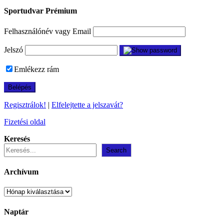
Sportudvar Prémium
Felhasználónév vagy Email
Jelszó
Emlékezz rám
Regisztrálok!
|
Elfelejtette a jelszavát?
Fizetési oldal
Keresés
Search
Archívum
Archívum
Naptár