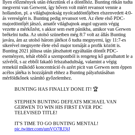
Ilyen előzmények után érkeztünk el a döntőhöz. Bunting ritkán tudta
megverni van Gerwent, így bőven volt miért revansot vennie a
hollandon, pl. a világbajnokság nyolcaddöntőjében elszenvedett 4:0-
ás vereségért is. Bunting pedig revansot vett. Az élete első PDC-
majordöntőjét játszó, amatőr világbajnok angol ugyanis végig
vezette a mérkőzést, s akkor sem esett pánikba, amikor van Gerwen
brékelni tudta. Az utolsó szünetben még 8:7 volt az állás Bunting
javára, ám az utolsó három játékot ő tudta megnyerni, így 11:7-es
sikerével megnyerte élete első major tornáját a profik között is.
Bunting 2021 júliusa után játszhatott egyáltalán döntőt PDC-
eseményen, tehát ebből a szempontból is rengeteg kő gurulhatott le a
szívéről, s az ebből fakadó felszabadultság, valamint a végig
remekül működő koncentráció és azért picit van Gerwen nem éppen
acélos játéka is hozzájárult ehhez a Bunting pályafutásában
mérföldkőnek számító győzelemhez.
BUNTING HAS FINALLY DONE IT! 🏆
STEPHEN BUNTING DEFEATS MICHAEL VAN
GERWEN TO WIN HIS FIRST EVER PDC
TELEVISED TITLE!
IT'S TIME TO GO BUNTING MENTAL!
pic.twitter.com/umVO7RJ3jJ