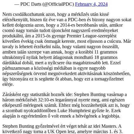
— PDC Darts (@OfficialPDC)
February 4, 2024
Nem csodálkozhatunk azon, hogy a mérkőzés után kissé
elérzékenyült, hiszen tíz éve van a PDC-ben és bizony nagyon sokat
kellett dolgoznia azon, hogy a 2014-es berobbanás után, amikor
csomó nagy tornán tudott újoncként nagyszerű eredményeket
produkálni, ám a 2015-ös gyenge Premier League-szereplést
követően évekig csak önmagát kereste, most eljusson a csúcsra. Már
tavaly is lehetett érzékelni nála, hogy valami nagyon összeállt,
amiben talán szerepe van annak, hogy a korábbi 11 grammos
ultrakönnyű nyilak helyett átlagosnak mondható 18 grammos
dárdákkal dobál, mert a nyílcsere óta magabiztosabb lett. Ezzel
párhuzamosan a közösségi médiában is egyre nagyobb
népszerűségnek örvend megnövekedett aktivitásának köszönhetően,
így bizonyára ez is segítette őt abban, hogy ezt a tornagyőzelmet
elérje.
Zárásként egy statisztikát hoznék ide: Stephen Bunting vasárnap a
három mérkőzését 32:10-es legaránnyal nyerte meg, ami egészen
elképesztő mérlegnek számít. Ehhez még hozzátehetjük azt is, hogy
a szombati nyolcaddöntőben Luke Humphriest győzte le. Ezek
alapján is egyértelműen ő volt ennek a hétvégének a legjobbja.
Stephen Bunting győzelmével ért véget tehát az idei Masters. A
következő nagy torna a UK Open lesz, amelyre március 1. és 3.