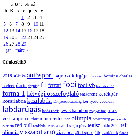
2024. február
h
K
s
c
p
s
v
1
2
3
4
5
6
7
8
9
10
11
12
13
14
15
16
17
18
19
20
21
22
23
24
25
26
27
28
29
« jan
márc »
Címkefelhő
autósport
bajnokok ligája
2018
botrány
charles
atlétika
barcelona
foci
f1
ferrari
foci vb
darts
leclerc
dopping
foci vb 2022
forma-1
hétvégi összefoglaló
kerékpár
jégkorong
kézilabda
kosárlabda
környezetvédelem
környezettudatosság
labdarúgás
max
lewis hamilton
lando norris
magyar foci
olimpia
verstappen
mercedes
mclaren
oroszország
nob
paris saint-
red bull
tenisz
téli
sergio pérez
tokió 2020
röplabda
sebastian vettel
germain
visszapillantó
olimpia
vízilabda
átigazolások
zöld sport
úszás