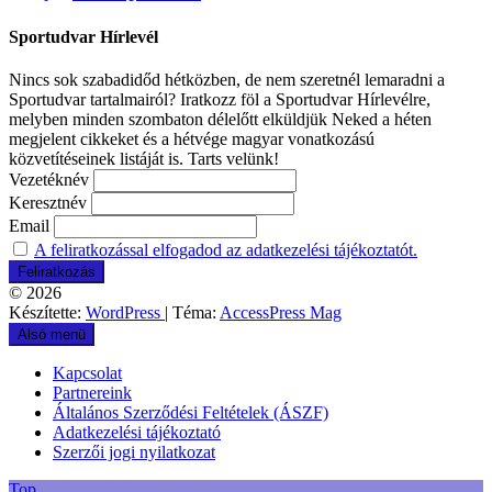
Sportudvar Hírlevél
Nincs sok szabadidőd hétközben, de nem szeretnél lemaradni a
Sportudvar tartalmairól? Iratkozz föl a Sportudvar Hírlevélre,
melyben minden szombaton délelőtt elküldjük Neked a héten
megjelent cikkeket és a hétvége magyar vonatkozású
közvetítéseinek listáját is. Tarts velünk!
Vezetéknév
Keresztnév
Email
A feliratkozással elfogadod az adatkezelési tájékoztatót.
© 2026
Készítette:
WordPress
| Téma:
AccessPress Mag
Alsó menü
Kapcsolat
Partnereink
Általános Szerződési Feltételek (ÁSZF)
Adatkezelési tájékoztató
Szerzői jogi nyilatkozat
Top