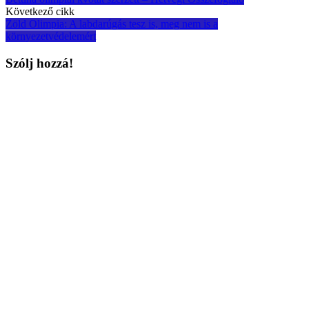
Következő cikk
Zöld Olimpia: A labdarúgás tesz is, meg nem is a
környezetvédelemért
Szólj hozzá!