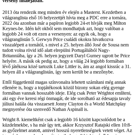
verseny fináléjában.
2013 óta rendezik meg minden év elején a Masterst. Kezdetben a
világranglista első 16 helyezettjét hívta meg a PDC erre a tornára,
2022 óta azonban már a papíron legjobb 24-et hívják meg Milton
Keynes-be. Idén két okból sem mondhatjuk azt, hogy valóban a
legjobb 24 volt ott ezen a versenyen: az egyik ok, hogy a
világranglistán 5. Gerwyn Price családi okokra hivatkozva
visszalépett a tornától, s mivel a 25. helyen álló José de Sousa nem
tudott volna rövid idő alatt elrepülni Portugáliából Nagy-
Britanniába, így a 26. helyen jegyzett Daryl Gurney ugrott be Price
helyére. A másik ok pedig az, hogy a világ 24 legjobb formában
lévő játékosa közé tartozik Luke Littler is, ám az angol kissrác a 31.
helyen áll a világranglistán, így nem került be a mezőnybe.
Ettől függetlenül magas színvonalra lehetett számítani még annak
ellenére is, hogy a topjátékosok közül bizony sokan elég gyenge
formában vannak hosszabb ideje. Elég csak Peter Wrightot említeni,
aki egy éve keresi régi önmagát, de ide sorolható az édesapja tavaly
júliusi halála óta visszaesett Jonny Clayton és a World Matchplay
megnyerése óta szenvedő Nathan Aspinall is.
Wright 8. kiemeltként csak a legjobb 16 között kapcsolódott be a
küzdelmekbe, s ha már így tett, akkor Krzysztof Ratajski ellen 10:8-
as győzelmet aratott, amivel hosszú nyeretlenségnek vetett véget. Az