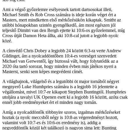
Ami a végső győzelemre esélyesnek tartott dartsosokat illeti,
Michael Smith és Rob Cross számára is ideje korán véget ért a
Masters, mert mindketten első mérkőzésükön kikaptak. Smitht az
utóbbi hónapokban szintén gyengélkedő, ám most egészen jól
teljesítő Dimitri van den Bergh ejtette ki 10:6-os győzelemmel, míg
Cross útját Damon Heta állta, aki 10:8-cal jutott a legjobb nyolc
közé.
A címvédő Chris Dobey a legjobb 24 között 6:3-ra verte Andrew
Gildinget, ám a nyolcaddöntőben 10:4-es vereséget szenvedett
Michael van Gerwentől, így biztossá vált, hogy folytatódik az a
2020 óta tartó sorozat, hogy minden évben más játékos nyeri a
Masterst, senki sem képes megvédeni címét.
A világbajnok, világelső és a legutóbbi öt major tornából négyet
megnyerő Luke Humhpries számára is a legjobb 16 jelentette a
végállomást, mivel 10:7-re kikapott Stephen Buntingtól. Humphries
utoljára a tavalyi UK Openen esett ki a legjobb 16 között, azóta csak
ennél jobb eredményeket ért el minden nagy tornán.
Amíg a nyolcaddöntők többnyire szoros, izgalmas mérkőzéseket
hoztak (a nyolc meccsből négy is 10:8-as végeredményt hozott,
valamint volt 10:7-es és 10:6-os eredmény is), addig a
negyeddöntők közül két találkozó is nagyon sima lett: Bunting