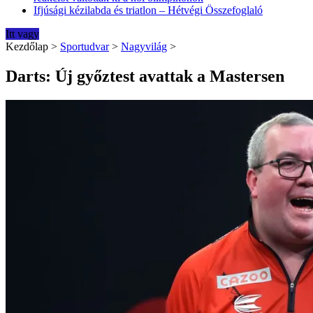
Ifjúsági kézilabda és triatlon – Hétvégi Összefoglaló
Itt vagy
Kezdőlap
>
Sportudvar
>
Nagyvilág
>
Darts: Új győztest avattak a Mastersen