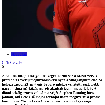
Nagyvilág
Oláh Gergely
0
A hátunk mögött hagyott hétvégén került sor a Mastersre. A
profi darts éveleji meghívásos versenyén a világranglista első 24
helyezettjéből 23-an + egy beugró játékos vehetett részt. Több
nagyon sima mérkőzés mellett akadtak izgalmas csaták is. A
döntő sokáig szoros volt, ám a végét Stephen Bunting bírta
jobban, aki élete első major tornáját tudta megnyerni a profik
között, míg Michael van Gerwen ismét kikapott egy nagy