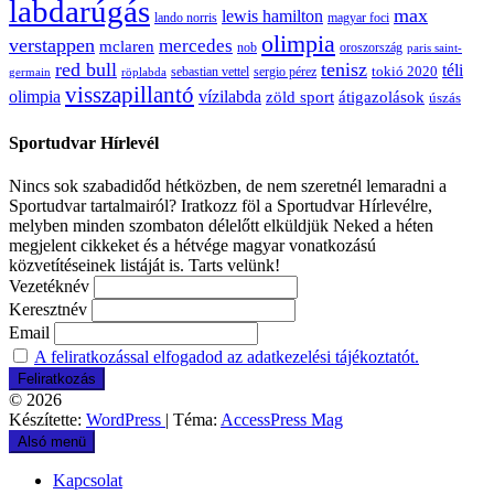
labdarúgás
max
lewis hamilton
lando norris
magyar foci
olimpia
verstappen
mercedes
mclaren
oroszország
nob
paris saint-
red bull
tenisz
téli
sergio pérez
tokió 2020
röplabda
sebastian vettel
germain
visszapillantó
olimpia
vízilabda
átigazolások
zöld sport
úszás
Sportudvar Hírlevél
Nincs sok szabadidőd hétközben, de nem szeretnél lemaradni a
Sportudvar tartalmairól? Iratkozz föl a Sportudvar Hírlevélre,
melyben minden szombaton délelőtt elküldjük Neked a héten
megjelent cikkeket és a hétvége magyar vonatkozású
közvetítéseinek listáját is. Tarts velünk!
Vezetéknév
Keresztnév
Email
A feliratkozással elfogadod az adatkezelési tájékoztatót.
© 2026
Készítette:
WordPress
| Téma:
AccessPress Mag
Alsó menü
Kapcsolat