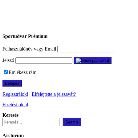
Sportudvar Prémium
Felhasználónév vagy Email
Jelszó
Emlékezz rám
Regisztrálok!
|
Elfelejtette a jelszavát?
Fizetési oldal
Keresés
Search
Archívum