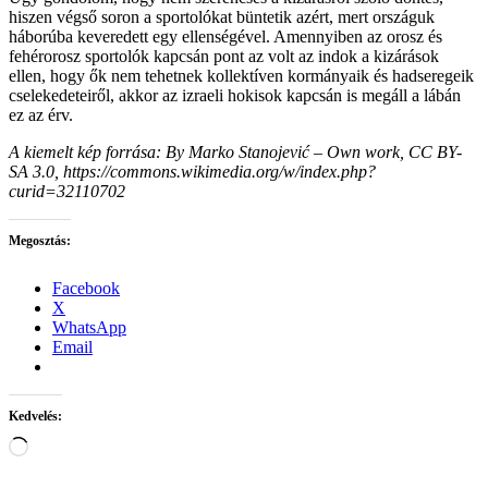
hiszen végső soron a sportolókat büntetik azért, mert országuk
háborúba keveredett egy ellenségével. Amennyiben az orosz és
fehérorosz sportolók kapcsán pont az volt az indok a kizárások
ellen, hogy ők nem tehetnek kollektíven kormányaik és hadseregeik
cselekedeteiről, akkor az izraeli hokisok kapcsán is megáll a lábán
ez az érv.
A kiemelt kép forrása: By Marko Stanojević – Own work, CC BY-
SA 3.0, https://commons.wikimedia.org/w/index.php?
curid=32110702
Megosztás:
Facebook
X
WhatsApp
Email
Kedvelés:
Loading…