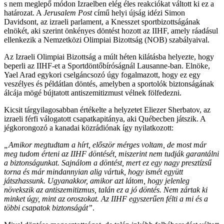
s nem meglepő módon Izraelben elég éles reakciókat váltott ki ez a
határozat. A
Jerusalem Post
című helyi újság idézi Simon
Davidsont, az izraeli parlament, a Knesszet sportbizottságának
elnökét, aki szerint önkényes döntést hozott az IIHF, amely ráadásul
ellenkezik a Nemzetközi Olimpiai Bizottság (NOB) szabályaival.
Az Izraeli Olimpiai Bizottság a múlt héten kilátásba helyezte, hogy
beperli az IIHF-et a Sportdöntőbíróságnál Lausanne-ban. Elnöke,
Yael Arad egykori cselgáncsozó úgy fogalmazott, hogy ez egy
veszélyes és példátlan döntés, amelyben a sportolók biztonságának
álcája mögé bújtatott antiszemitizmust vélnek fölfedezni.
Kicsit tárgyilagosabban értékelte a helyzetet Eliezer Sherbatov, az
izraeli férfi válogatott csapatkapitánya, aki Québecben játszik. A
jégkorongozó a kanadai közrádiónak így nyilatkozott:
„Amikor megtudtam a hírt, először mérges voltam, de most már
meg tudom érteni az IIHF döntését, miszerint nem tudják garantálni
a biztonságunkat. Sajnálom a döntést, mert ez egy nagy presztízsű
torna és már mindannyian alig vártuk, hogy ismét együtt
játszhassunk. Ugyanakkor, amikor azt látom, hogy jelenleg
növekszik az antiszemitizmus, talán ez a jó döntés. Nem zártak ki
minket úgy, mint az oroszokat. Az IIHF egyszerűen félti a mi és a
többi csapatok biztonságát”
.