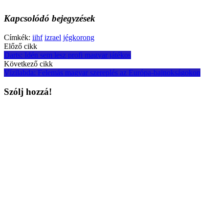
Kapcsolódó bejegyzések
Címkék:
iihf
izrael
jégkorong
Post
Előző cikk
Darts: Idén sem lesz profi magyar játékos
navigation
Következő cikk
Vízilabda: Felemás magyar szereplés az Európa-bajnokságokon
Szólj hozzá!