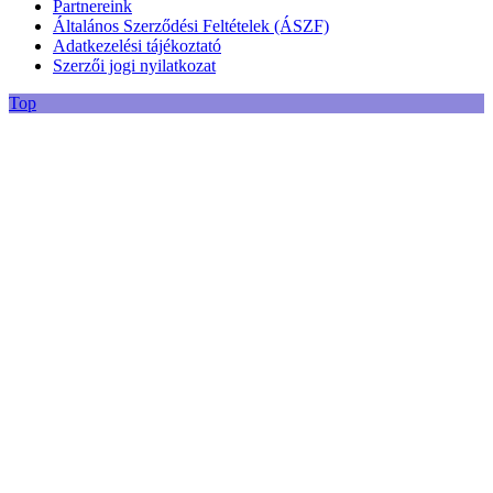
Partnereink
Általános Szerződési Feltételek (ÁSZF)
Adatkezelési tájékoztató
Szerzői jogi nyilatkozat
Top