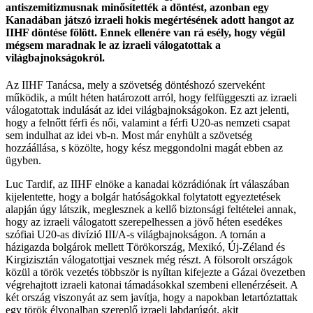
antiszemitizmusnak minősítették a döntést, azonban egy
Kanadában játszó izraeli hokis megértésének adott hangot az
IIHF döntése fölött. Ennek ellenére van rá esély, hogy végül
mégsem maradnak le az izraeli válogatottak a
világbajnokságokról.
Az IIHF Tanácsa, mely a szövetség döntéshozó szerveként
működik, a múlt héten határozott arról, hogy felfüggeszti az izraeli
válogatottak indulását az idei világbajnokságokon. Ez azt jelenti,
hogy a felnőtt férfi és női, valamint a férfi U20-as nemzeti csapat
sem indulhat az idei vb-n. Most már enyhült a szövetség
hozzáállása, s közölte, hogy kész meggondolni magát ebben az
ügyben.
Luc Tardif, az IIHF elnöke a kanadai közrádiónak írt válaszában
kijelentette, hogy a bolgár hatóságokkal folytatott egyeztetések
alapján úgy látszik, meglesznek a kellő biztonsági feltételei annak,
hogy az izraeli válogatott szerepelhessen a jövő héten esedékes
szófiai U20-as divízió III/A-s világbajnokságon. A tornán a
házigazda bolgárok mellett Törökország, Mexikó, Új-Zéland és
Kirgizisztán válogatottjai vesznek még részt. A fölsorolt országok
közül a török vezetés többször is nyíltan kifejezte a Gázai övezetben
végrehajtott izraeli katonai támadásokkal szembeni ellenérzéseit. A
két ország viszonyát az sem javítja, hogy a napokban letartóztattak
egy török élvonalban szereplő izraeli labdarúgót, akit