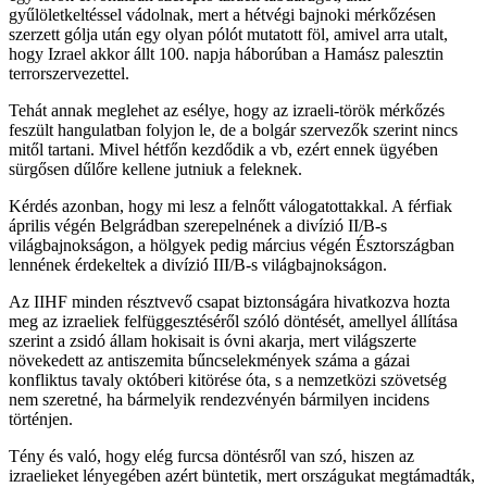
gyűlöletkeltéssel vádolnak, mert a hétvégi bajnoki mérkőzésen
szerzett gólja után egy olyan pólót mutatott föl, amivel arra utalt,
hogy Izrael akkor állt 100. napja háborúban a Hamász palesztin
terrorszervezettel.
Tehát annak meglehet az esélye, hogy az izraeli-török mérkőzés
feszült hangulatban folyjon le, de a bolgár szervezők szerint nincs
mitől tartani. Mivel hétfőn kezdődik a vb, ezért ennek ügyében
sürgősen dűlőre kellene jutniuk a feleknek.
Kérdés azonban, hogy mi lesz a felnőtt válogatottakkal. A férfiak
április végén Belgrádban szerepelnének a divízió II/B-s
világbajnokságon, a hölgyek pedig március végén Észtországban
lennének érdekeltek a divízió III/B-s világbajnokságon.
Az IIHF minden résztvevő csapat biztonságára hivatkozva hozta
meg az izraeliek felfüggesztéséről szóló döntését, amellyel állítása
szerint a zsidó állam hokisait is óvni akarja, mert világszerte
növekedett az antiszemita bűncselekmények száma a gázai
konfliktus tavaly októberi kitörése óta, s a nemzetközi szövetség
nem szeretné, ha bármelyik rendezvényén bármilyen incidens
történjen.
Tény és való, hogy elég furcsa döntésről van szó, hiszen az
izraelieket lényegében azért büntetik, mert országukat megtámadták,