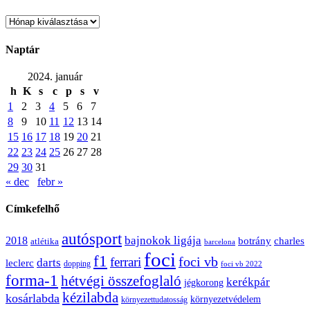
Archívum
Naptár
2024. január
h
K
s
c
p
s
v
1
2
3
4
5
6
7
8
9
10
11
12
13
14
15
16
17
18
19
20
21
22
23
24
25
26
27
28
29
30
31
« dec
febr »
Címkefelhő
autósport
bajnokok ligája
2018
botrány
charles
atlétika
barcelona
foci
f1
ferrari
foci vb
darts
leclerc
dopping
foci vb 2022
forma-1
hétvégi összefoglaló
kerékpár
jégkorong
kézilabda
kosárlabda
környezetvédelem
környezettudatosság