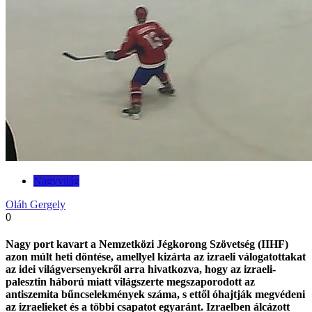
Nagyvilág
Oláh Gergely
0
Nagy port kavart a Nemzetközi Jégkorong Szövetség (IIHF)
azon múlt heti döntése, amellyel kizárta az izraeli válogatottakat
az idei világversenyekről arra hivatkozva, hogy az izraeli-
palesztin háború miatt világszerte megszaporodott az
antiszemita bűncselekmények száma, s ettől óhajtják megvédeni
az izraelieket és a többi csapatot egyaránt. Izraelben álcázott