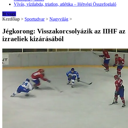
Vívás, vízilabda, triatlon, atlétika – Hétvégi Összefoglaló
Itt vagy
Kezdőlap
>
Sportudvar
>
Nagyvilág
>
Jégkorong: Visszakorcsolyázik az IIHF az
izraeliek kizárásából