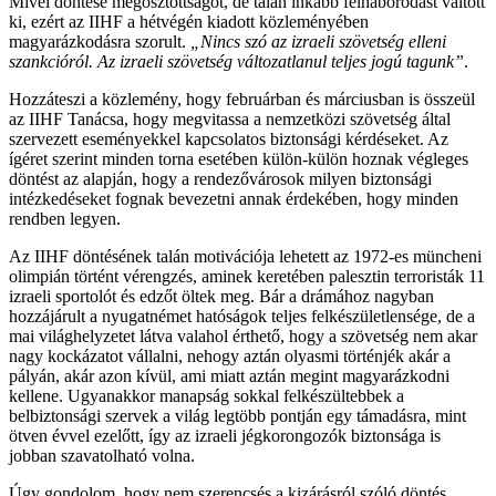
Mivel döntése megosztottságot, de talán inkább felháborodást váltott
ki, ezért az IIHF a hétvégén kiadott közleményében
magyarázkodásra szorult.
„Nincs szó az izraeli szövetség elleni
szankcióról. Az izraeli szövetség változatlanul teljes jogú tagunk”
.
Hozzáteszi a közlemény, hogy februárban és márciusban is összeül
az IIHF Tanácsa, hogy megvitassa a nemzetközi szövetség által
szervezett eseményekkel kapcsolatos biztonsági kérdéseket. Az
ígéret szerint minden torna esetében külön-külön hoznak végleges
döntést az alapján, hogy a rendezővárosok milyen biztonsági
intézkedéseket fognak bevezetni annak érdekében, hogy minden
rendben legyen.
Az IIHF döntésének talán motivációja lehetett az 1972-es müncheni
olimpián történt vérengzés, aminek keretében palesztin terroristák 11
izraeli sportolót és edzőt öltek meg. Bár a drámához nagyban
hozzájárult a nyugatnémet hatóságok teljes felkészületlensége, de a
mai világhelyzetet látva valahol érthető, hogy a szövetség nem akar
nagy kockázatot vállalni, nehogy aztán olyasmi történjék akár a
pályán, akár azon kívül, ami miatt aztán megint magyarázkodni
kellene. Ugyanakkor manapság sokkal felkészültebbek a
belbiztonsági szervek a világ legtöbb pontján egy támadásra, mint
ötven évvel ezelőtt, így az izraeli jégkorongozók biztonsága is
jobban szavatolható volna.
Úgy gondolom, hogy nem szerencsés a kizárásról szóló döntés,