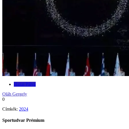
Hazai Pálya
Oláh Gergely
0
Címkék:
2024
Sportudvar Prémium