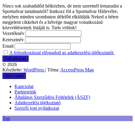
Nincs sok szabadidőd hétközben, de nem szeretnél lemaradni a
Sportudvar tartalmairól? Iratkozz föl a Sportudvar Hírlevélre,
melyben minden szombaton délelőtt elküldjük Neked a héten
megjelent cikkeket és a hétvége magyar vonatkozású
közvetítéseinek listáját is. Tarts velünk!
Vezetéknév
Keresztnév
Email
A feliratkozással elfogadod az adatkezelési tájékoztatót.
© 2026
Készítette:
WordPress
| Téma:
AccessPress Mag
Alsó menü
Kapcsolat
Partnereink
Általános Szerződési Feltételek (ÁSZF)
Adatkezelési tájékoztató
Szerzői jogi nyilatkozat
Top