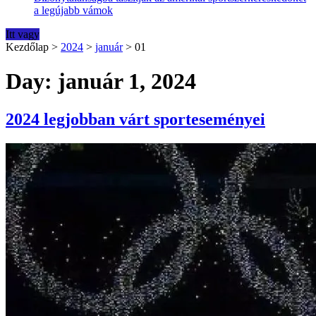
a legújabb vámok
Itt vagy
Kezdőlap
>
2024
>
január
>
01
Day: január 1, 2024
2024 legjobban várt sporteseményei