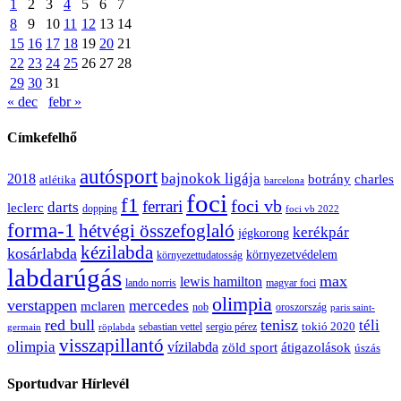
1
2
3
4
5
6
7
8
9
10
11
12
13
14
15
16
17
18
19
20
21
22
23
24
25
26
27
28
29
30
31
« dec
febr »
Címkefelhő
autósport
bajnokok ligája
2018
botrány
charles
atlétika
barcelona
foci
f1
ferrari
foci vb
darts
leclerc
dopping
foci vb 2022
forma-1
hétvégi összefoglaló
kerékpár
jégkorong
kézilabda
kosárlabda
környezetvédelem
környezettudatosság
labdarúgás
max
lewis hamilton
lando norris
magyar foci
olimpia
verstappen
mercedes
mclaren
oroszország
nob
paris saint-
red bull
tenisz
téli
sergio pérez
tokió 2020
röplabda
sebastian vettel
germain
visszapillantó
olimpia
vízilabda
átigazolások
zöld sport
úszás
Sportudvar Hírlevél