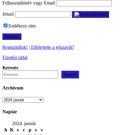
Felhasználónév vagy Email
Jelszó
Emlékezz rám
Regisztrálok!
|
Elfelejtette a jelszavát?
Fizetési oldal
Keresés
Search
Archívum
Archívum
Naptár
2024. január
h
K
s
c
p
s
v