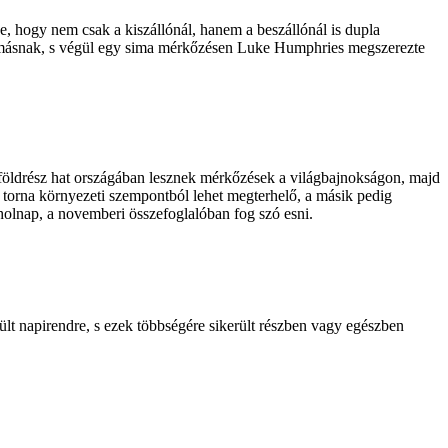
ge, hogy nem csak a kiszállónál, hanem a beszállónál is dupla
t egymásnak, s végül egy sima mérkőzésen Luke Humphries megszerezte
földrész hat országában lesznek mérkőzések a világbajnokságon, majd
 torna környezeti szempontból lehet megterhelő, a másik pedig
 holnap, a novemberi összefoglalóban fog szó esni.
 napirendre, s ezek többségére sikerült részben vagy egészben