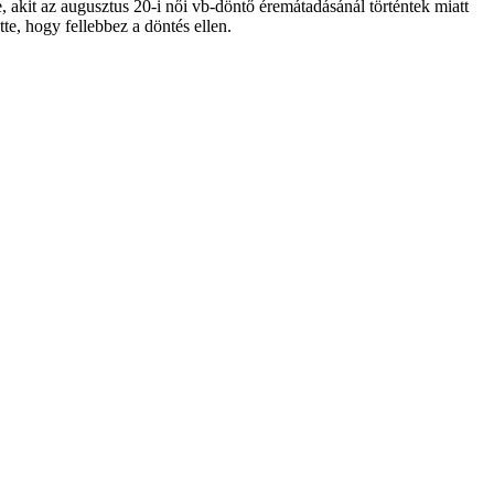
, akit az augusztus 20-i női vb-döntő éremátadásánál történtek miatt
te, hogy fellebbez a döntés ellen.