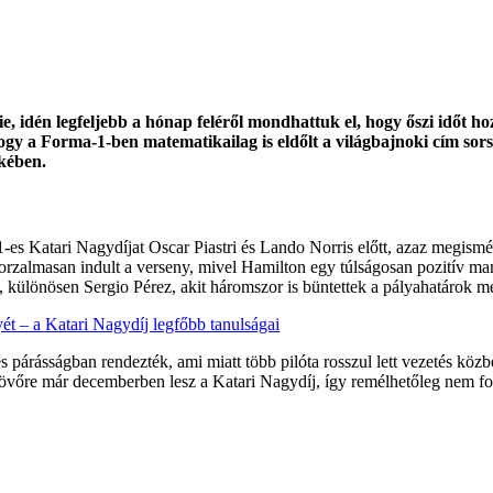
idén legfeljebb a hónap feléről mondhattuk el, hogy őszi időt hozo
hogy a Forma-1-ben matematikailag is eldőlt a világbajnoki cím sors
kkében.
 Katari Nagydíjat Oscar Piastri és Lando Norris előtt, azaz megismét
rzalmasan indult a verseny, mivel Hamilton egy túlságosan pozitív manő
, különösen Sergio Pérez, akit háromszor is büntettek a pályahatárok meg
ét – a Katari Nagydíj legfőbb tanulságai
párásságban rendezték, ami miatt több pilóta rosszul lett vezetés közbe
övőre már decemberben lesz a Katari Nagydíj, így remélhetőleg nem fog 