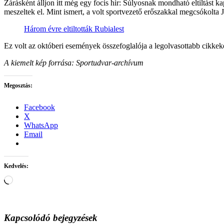
Zárásként álljon itt még egy focis hír: Súlyosnak mondható eltiltást 
meszeltek el. Mint ismert, a volt sportvezető erőszakkal megcsókolta J
Három évre eltiltották Rubialest
Ez volt az októberi események összefoglalója a legolvasottabb cikkek
A kiemelt kép forrása: Sportudvar-archívum
Megosztás:
Facebook
X
WhatsApp
Email
Kedvelés:
Loading…
Kapcsolódó bejegyzések