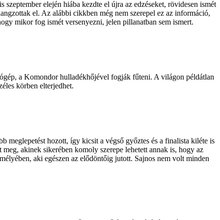
 szeptember elején hiába kezdte el újra az edzéseket, rövidesen ismét
hangzottak el. Az alábbi cikkben még nem szerepel ez az információ,
 hogy mikor fog ismét versenyezni, jelen pillanatban sem ismert.
ógép, a Komondor hulladékhőjével fogják fűteni. A világon példátlan
zéles körben elterjedhet.
glepetést hozott, így kicsit a végső győztes és a finalista kiléte is
t meg, akinek sikerében komoly szerepe lehetett annak is, hogy az
zemélyében, aki egészen az elődöntőig jutott. Sajnos nem volt minden