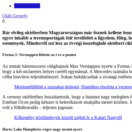
Visszapillantó
Oláh Gergely
0
Bár elvileg októberben Magyarországon már ősznek kellene lennie, 
egyre inkább a teremsportágak felé terelődött a figyelem, főleg, 
események. Minderről szó lesz az évvégi összefoglaló októberi ci
Forma-1: Verstappen föltette az i-re a pontot
Az immár háromszoros világbajnok Max Verstappen nyerte a Forma-1-es
hogy a két mclarenes helyet cserélt egymással. A Mercedes számára bo
célba bravúros teljesítménnyel. Sokan bukdácsoltak a sivatagi estében
Megismétlődött a szuzukai dobogó, Hamilton elszúrta a verseny
A verseny utóéletéhez hozzátartozik, hogy a futamot nagy melegben és 
Esteban Ocon pedig kétszer is belerókázott sisakjába menet közben. J
volt a fölháborodás – teljesen jogosan:
Kőkemény körülmények között zajlott le a Katari Nagydíj
Darts: Luke Humphries végre nagy tornát nyert