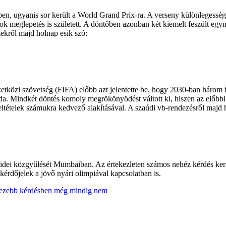
erben, ugyanis sor került a World Grand Prix-ra. A verseny különlegessé
tt sok meglepetés is született. A döntőben azonban két kiemelt feszül
zekről majd holnap esik szó:
etközi szövetség (FIFA) előbb azt jelentette be, hogy 2030-ban három 
da. Mindkét döntés komoly megrökönyödést váltott ki, hiszen az előbbi
feltételek számukra kedvező alakításával. A szaúdi vb-rendezésről majd
ei közgyűlését Mumbaiban. Az értekezleten számos nehéz kérdés került
érdőjelek a jövő nyári olimpiával kapcsolatban is.
hezebb kérdésben még mindig nem