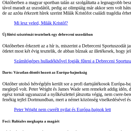
Októberben a magyar sportban talán az szolgáltatta a legnagyobb besz
távol maradt az uszodától, pedig az olimpiáig már akkor sem volt hát
de az azóta érkezett hírek szerint Milák Kristófot családi tragédia érh
Mi lesz veled, Milák Kristóf?
Új fűtési szisztémát tesztelnek egy debreceni uszodában
Októberben érkezett az a hír is, miszerint a Debreceni Sportuszodát
ötletet most két évig tesztelik, de abban bíznak az illetékesek, hogy je
Számítógépes hulladékhővel fogják fűteni a Debreceni Sportus
Darts: Váratlan döntőt hozott az Európa-bajnokság
Október utolsó hétvégéjén került sor a profi dartsjátékosok Európa-ba
meglepő volt. Peter Wright és James Wade sem remekelt addig idén, de
egész tornát ugyanazzal a nyílkészlettel játszotta végig, nem csere-b
fenékig tejfel Dortmundban, mert a német közönség viselkedésével é
Peter Wright nem cserélt nyilat és Európa-bajnok lett
Foci: Rubiales megkapta a magáét