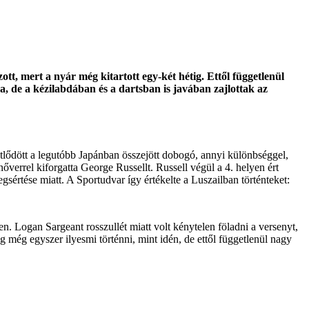
tt, mert a nyár még kitartott egy-két hétig. Ettől függetlenül
a, de a kézilabdában és a dartsban is javában zajlottak az
lődött a legutóbb Japánban összejött dobogó, annyi különbséggel,
verrel kiforgatta George Russellt. Russell végül a 4. helyen ért
sértése miatt. A Sportudvar így értékelte a Luszailban történteket:
n. Logan Sargeant rosszullét miatt volt kénytelen föladni a versenyt,
még egyszer ilyesmi történni, mint idén, de ettől függetlenül nagy