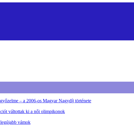
ő győzelme – a 2006-os Magyar Nagydíj története
iót váltottak ki a női olimpikonok
a legújabb vámok