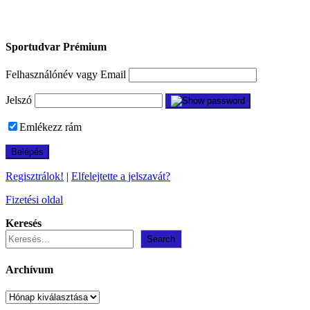
Sportudvar Prémium
Felhasználónév vagy Email
Jelszó
Emlékezz rám
Regisztrálok!
|
Elfelejtette a jelszavát?
Fizetési oldal
Keresés
Search
Archívum
Archívum