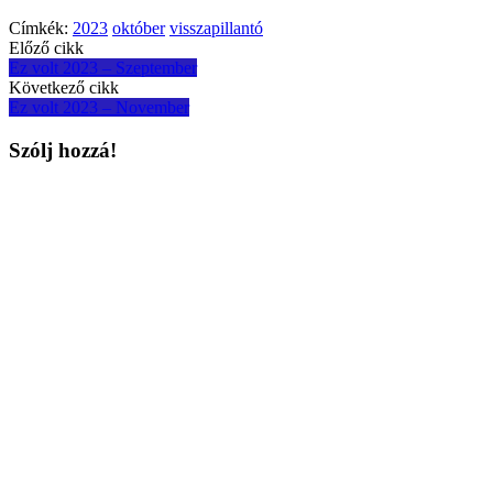
Címkék:
2023
október
visszapillantó
Post
Előző cikk
Ez volt 2023 – Szeptember
navigation
Következő cikk
Ez volt 2023 – November
Szólj hozzá!