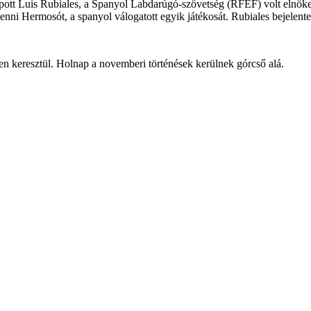
kapott Luis Rubiales, a Spanyol Labdarúgó-szövetség (RFEF) volt elnöke
enni Hermosót, a spanyol válogatott egyik játékosát. Rubiales bejelentet
en keresztül. Holnap a novemberi történések kerülnek górcső alá.