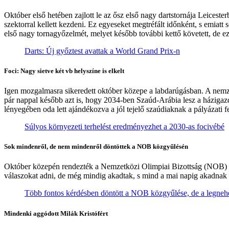
Október első hetében zajlott le az ősz első nagy dartstornája Leicest
szektorral kellett kezdeni. Ez egyeseket megtréfált időnként, s emia
első nagy tornagyőzelmét, melyet később további kettő követett, de e
Darts: Új győztest avattak a World Grand Prix-n
Foci: Nagy sietve két vb helyszíne is elkelt
Igen mozgalmasra sikeredett október közepe a labdarúgásban. A nemz
pár nappal később azt is, hogy 2034-ben Szaúd-Arábia lesz a házigaz
lényegében oda lett ajándékozva a jól tejelő szaúdiaknak a pályázati 
Súlyos környezeti terhelést eredményezhet a 2030-as focivébé
Sok mindenről, de nem mindenről döntöttek a NOB közgyűlésén
Október közepén rendezték a Nemzetközi Olimpiai Bizottság (NOB) id
válaszokat adni, de még mindig akadtak, s mind a mai napig akadnak k
Több fontos kérdésben döntött a NOB közgyűlése, de a legne
Mindenki aggódott Milák Kristófért