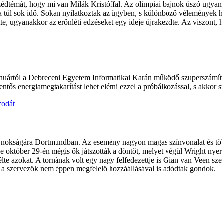
édtémát, hogy mi van Milák Kristóffal. Az olimpiai bajnok úszó ugyanis
ra túl sok idő. Sokan nyilatkoztak az ügyben, s különböző vélemények 
ette, ugyanakkor az erőnléti edzéseket egy ideje újrakezdte. Az viszont,
 januártól a Debreceni Egyetem Informatikai Karán működő szuperszámít
lentős energiamegtakarítást lehet elérni ezzel a próbálkozással, s akkor s
zodát
jnokságára Dortmundban. Az esemény nagyon magas színvonalat és több me
 október 29-én mégis ők játszották a döntőt, melyet végül Wright nyer
erélte azokat. A tornának volt egy nagy felfedezettje is Gian van Veen s
s a szervezők nem éppen megfelelő hozzáállásával is adódtak gondok.