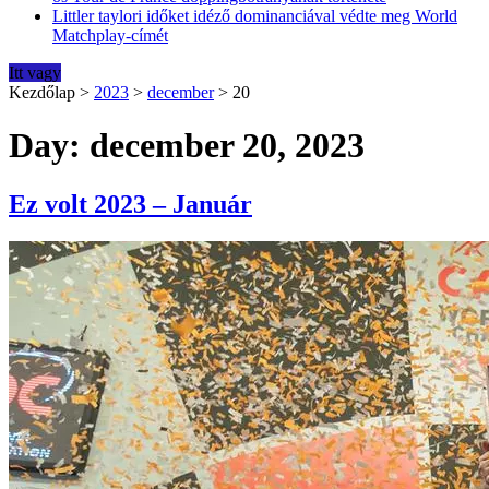
Littler taylori időket idéző dominanciával védte meg World
Matchplay-címét
Itt vagy
Kezdőlap
>
2023
>
december
>
20
Day: december 20, 2023
Ez volt 2023 – Január