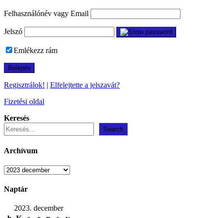
Felhasználónév vagy Email
Jelszó
Emlékezz rám
Regisztrálok!
|
Elfelejtette a jelszavát?
Fizetési oldal
Keresés
Search
Archívum
Archívum
Naptár
2023. december