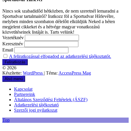
Nincs sok szabadidőd hétközben, de nem szeretnél lemaradni a
Sportudvar tartalmairól? Iratkozz föl a Sportudvar Hírlevélre,
melyben minden szombaton délelőtt elküldjük Neked a héten
megjelent cikkeket és a hétvége magyar vonatkozású
közvetítéseinek listáját is. Tarts velünk!
Vezetéknév
Keresztnév
Email
A feliratkozással elfogadod az adatkezelési tájékoztatót.
© 2026
Készítette:
WordPress
| Téma:
AccessPress Mag
Alsó menü
Kapcsolat
Partnereink
Általános Szerződési Feltételek (ÁSZF)
Adatkezelési tájékoztató
Szerzői jogi nyilatkozat
Top