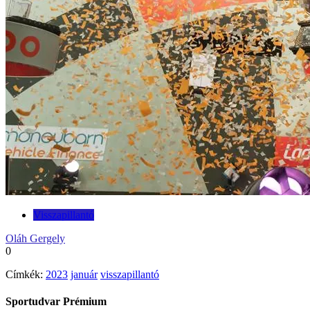
Visszapillantó
Oláh Gergely
0
Címkék:
2023
január
visszapillantó
Sportudvar Prémium