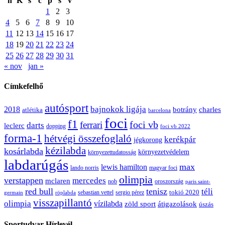
h
K
s
c
p
s
v
1
2
3
4
5
6
7
8
9
10
11
12
13
14
15
16
17
18
19
20
21
22
23
24
25
26
27
28
29
30
31
« nov
jan »
Címkefelhő
autósport
bajnokok ligája
2018
botrány
charles
atlétika
barcelona
foci
f1
ferrari
foci vb
darts
leclerc
dopping
foci vb 2022
forma-1
hétvégi összefoglaló
kerékpár
jégkorong
kézilabda
kosárlabda
környezetvédelem
környezettudatosság
labdarúgás
max
lewis hamilton
lando norris
magyar foci
olimpia
verstappen
mercedes
mclaren
oroszország
nob
paris saint-
red bull
tenisz
téli
sergio pérez
tokió 2020
röplabda
sebastian vettel
germain
visszapillantó
olimpia
vízilabda
átigazolások
zöld sport
úszás
Sportudvar Hírlevél