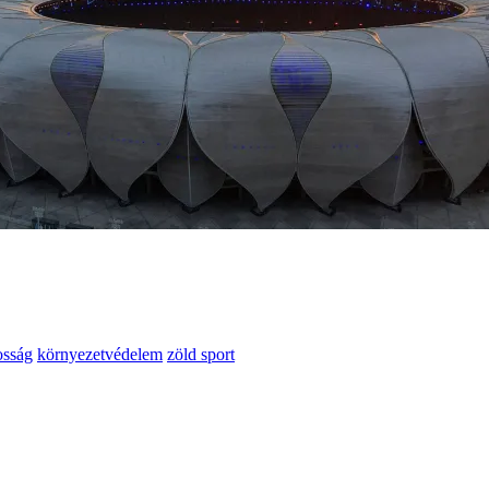
osság
környezetvédelem
zöld sport