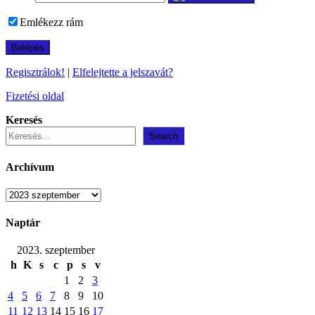
Emlékezz rám
Regisztrálok!
|
Elfelejtette a jelszavát?
Fizetési oldal
Keresés
Search
Archívum
Archívum
Naptár
2023. szeptember
h
K
s
c
p
s
v
1
2
3
4
5
6
7
8
9
10
11
12
13
14
15
16
17