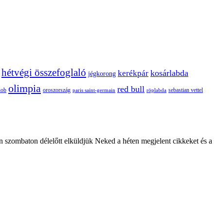
hétvégi összefoglaló
kosárlabda
kerékpár
jégkorong
olimpia
red bull
oroszország
nob
röplabda
sebastian vettel
paris saint-germain
n szombaton délelőtt elküldjük Neked a héten megjelent cikkeket és a