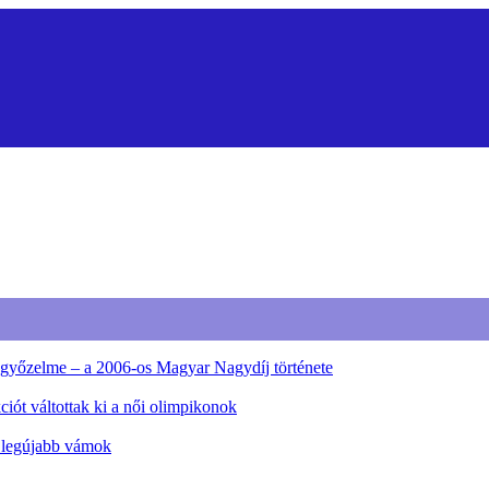
ő győzelme – a 2006-os Magyar Nagydíj története
iót váltottak ki a női olimpikonok
a legújabb vámok