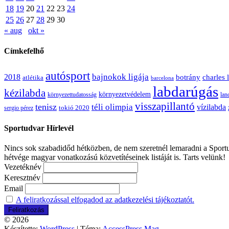
18
19
20
21
22
23
24
25
26
27
28
29
30
« aug
okt »
Címkefelhő
autósport
bajnokok ligája
2018
botrány
charles 
atlétika
barcelona
labdarúgás
kézilabda
környezetvédelem
környezettudatosság
lan
visszapillantó
tenisz
téli olimpia
vízilabda
sergio pérez
tokió 2020
Sportudvar Hírlevél
Nincs sok szabadidőd hétközben, de nem szeretnél lemaradni a Sportud
hétvége magyar vonatkozású közvetítéseinek listáját is. Tarts velünk!
Vezetéknév
Keresztnév
Email
A feliratkozással elfogadod az adatkezelési tájékoztatót.
© 2026
Készítette:
WordPress
| Téma:
AccessPress Mag