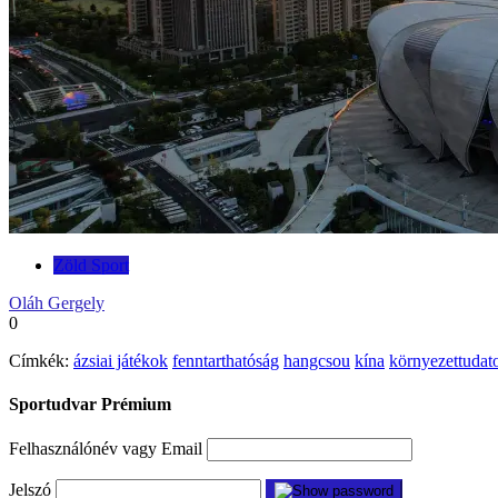
Zöld Sport
Oláh Gergely
0
Címkék:
ázsiai játékok
fenntarthatóság
hangcsou
kína
környezettudat
Sportudvar Prémium
Felhasználónév vagy Email
Jelszó