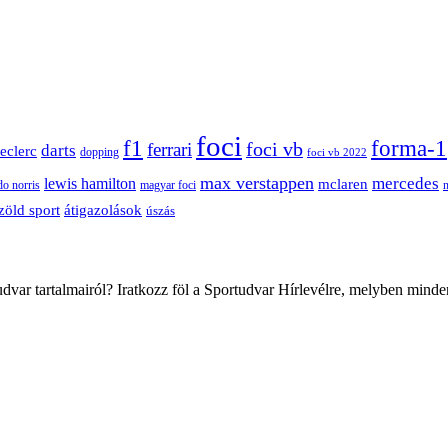
foci
f1
forma-1
ferrari
foci vb
darts
leclerc
dopping
foci vb 2022
max verstappen
mercedes
lewis hamilton
mclaren
do norris
magyar foci
átigazolások
zöld sport
úszás
var tartalmairól? Iratkozz föl a Sportudvar Hírlevélre, melyben minde