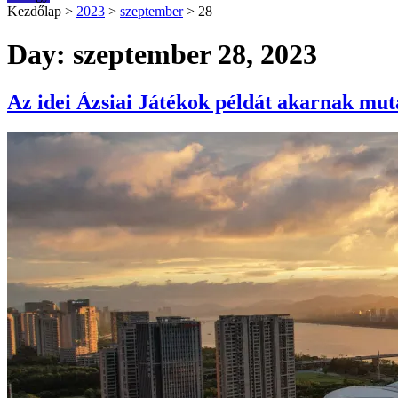
Kezdőlap
>
2023
>
szeptember
>
28
Day: szeptember 28, 2023
Az idei Ázsiai Játékok példát akarnak mut