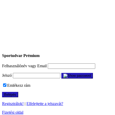
Sportudvar Prémium
Felhasználónév vagy Email
Jelszó
Emlékezz rám
Regisztrálok!
|
Elfelejtette a jelszavát?
Fizetési oldal