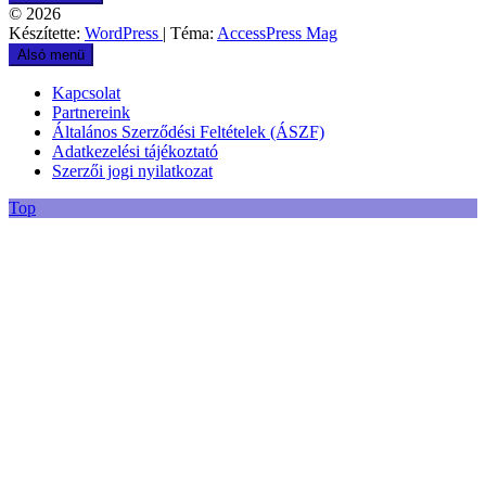
© 2026
Készítette:
WordPress
| Téma:
AccessPress Mag
Alsó menü
Kapcsolat
Partnereink
Általános Szerződési Feltételek (ÁSZF)
Adatkezelési tájékoztató
Szerzői jogi nyilatkozat
Top