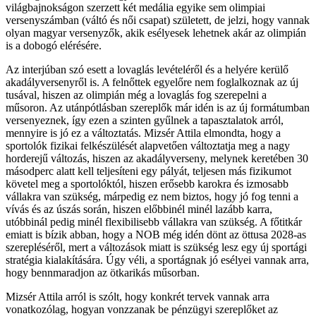
világbajnokságon szerzett két medália egyike sem olimpiai
versenyszámban (váltó és női csapat) született, de jelzi, hogy vannak
olyan magyar versenyzők, akik esélyesek lehetnek akár az olimpián
is a dobogó elérésére.
Az interjúban szó esett a lovaglás levételéről és a helyére kerülő
akadályversenyről is. A felnőttek egyelőre nem foglalkoznak az új
tusával, hiszen az olimpián még a lovaglás fog szerepelni a
műsoron. Az utánpótlásban szereplők már idén is az új formátumban
versenyeznek, így ezen a szinten gyűlnek a tapasztalatok arról,
mennyire is jó ez a változtatás. Mizsér Attila elmondta, hogy a
sportolók fizikai felkészülését alapvetően változtatja meg a nagy
horderejű változás, hiszen az akadályverseny, melynek keretében 30
másodperc alatt kell teljesíteni egy pályát, teljesen más fizikumot
követel meg a sportolóktól, hiszen erősebb karokra és izmosabb
vállakra van szükség, márpedig ez nem biztos, hogy jó fog tenni a
vívás és az úszás során, hiszen előbbinél minél lazább karra,
utóbbinál pedig minél flexibilisebb vállakra van szükség. A főtitkár
emiatt is bízik abban, hogy a NOB még idén dönt az öttusa 2028-as
szerepléséről, mert a változások miatt is szükség lesz egy új sportági
stratégia kialakítására. Úgy véli, a sportágnak jó esélyei vannak arra,
hogy bennmaradjon az ötkarikás műsorban.
Mizsér Attila arról is szólt, hogy konkrét tervek vannak arra
vonatkozólag, hogyan vonzzanak be pénzügyi szereplőket az