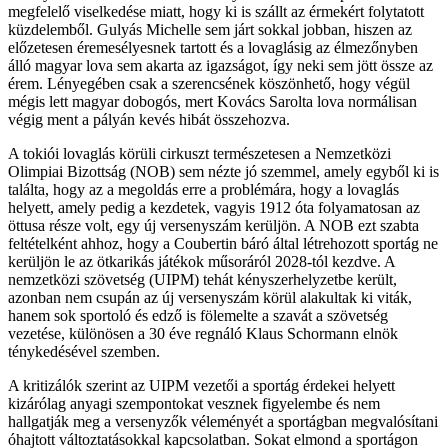
megfelelő viselkedése miatt, hogy ki is szállt az érmekért folytatott
küzdelemből. Gulyás Michelle sem járt sokkal jobban, hiszen az
előzetesen éremesélyesnek tartott és a lovaglásig az élmezőnyben
álló magyar lova sem akarta az igazságot, így neki sem jött össze az
érem. Lényegében csak a szerencsének köszönhető, hogy végül
mégis lett magyar dobogós, mert Kovács Sarolta lova normálisan
végig ment a pályán kevés hibát összehozva.
A tokiói lovaglás körüli cirkuszt természetesen a Nemzetközi
Olimpiai Bizottság (NOB) sem nézte jó szemmel, amely egyből ki is
találta, hogy az a megoldás erre a problémára, hogy a lovaglás
helyett, amely pedig a kezdetek, vagyis 1912 óta folyamatosan az
öttusa része volt, egy új versenyszám kerüljön. A NOB ezt szabta
feltételként ahhoz, hogy a Coubertin báró által létrehozott sportág ne
kerüljön le az ötkarikás játékok műsoráról 2028-tól kezdve. A
nemzetközi szövetség (UIPM) tehát kényszerhelyzetbe került,
azonban nem csupán az új versenyszám körül alakultak ki viták,
hanem sok sportoló és edző is fölemelte a szavát a szövetség
vezetése, különösen a 30 éve regnáló Klaus Schormann elnök
ténykedésével szemben.
A kritizálók szerint az UIPM vezetői a sportág érdekei helyett
kizárólag anyagi szempontokat vesznek figyelembe és nem
hallgatják meg a versenyzők véleményét a sportágban megvalósítani
óhajtott változtatásokkal kapcsolatban. Sokat elmond a sportágon