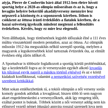
atyja, Pierre de Coubertin báró által 1912-ben életre hívott
sportág helye a 2028-as olimpia műsorában és az is, hogy a
lovaglás helyére bekerülő akadályverseny mennyire lesz
népszerű a közönség és a szponzorok körében. Itthon is
csökkent az öttusa iránti érdeklődés a fiatalok körében, de a
hazai szövetség igyekszik mindent megtenni a fellendülés
érdekében. Kérdés, hogy ez mire lesz elegendő.
Nem állíthatjuk, hogy történetének legjobb időszakát élné a 111 éves
múltra visszatekintő modern pentatlon, azaz az öttusa. Az olimpiák
műsorán 1912 óta megszakítás nélkül szereplő sportág, melyben a
magyarok a legsikeresebbek közé tartoznak évtizedek óta, az elmúlt
években elég zűrös időket él.
A Sportudvar is többször foglalkozott a sportág körüli problémákkal,
így a kezdetektől fogva az öt versenyszám egyikét alkotó
lovaglás
kis túlzással egyik napról a másikra történő ejtésével
és az e körül
kialakult konfliktussal, valamint
a nemzetközi szövetség vezetésével
szembeni kritikákkal
.
Mint sokan emlékezhetünk rá, a tokiói olimpián a női verseny során
komoly gondok adódtak a lovaglással, hiszen több ló sem nagyon
akart engedelmeskedni a versenyzőknek, akik így rengeteg időt,
ezáltal pontot is buktak. Többek között a női versenyt addig nem kis
előnnyel vezető német öttusázó annyira rosszul szerepelt lova nem