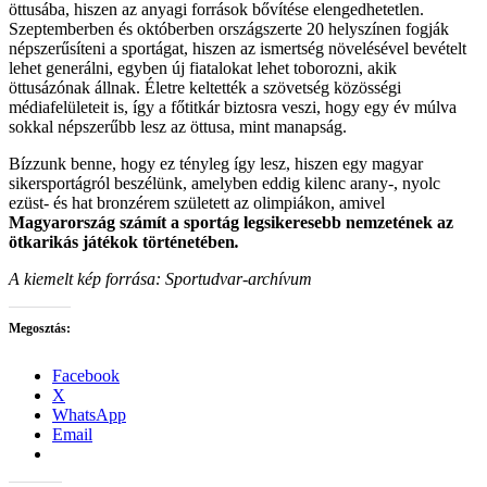
öttusába, hiszen az anyagi források bővítése elengedhetetlen.
Szeptemberben és októberben országszerte 20 helyszínen fogják
népszerűsíteni a sportágat, hiszen az ismertség növelésével bevételt
lehet generálni, egyben új fiatalokat lehet toborozni, akik
öttusázónak állnak. Életre keltették a szövetség közösségi
médiafelületeit is, így a főtitkár biztosra veszi, hogy egy év múlva
sokkal népszerűbb lesz az öttusa, mint manapság.
Bízzunk benne, hogy ez tényleg így lesz, hiszen egy magyar
sikersportágról beszélünk, amelyben eddig kilenc arany-, nyolc
ezüst- és hat bronzérem született az olimpiákon, amivel
Magyarország számít a sportág legsikeresebb nemzetének az
ötkarikás játékok történetében
.
A kiemelt kép forrása: Sportudvar-archívum
Megosztás:
Facebook
X
WhatsApp
Email