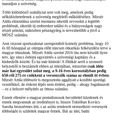
maradjon a szövetség.
Több különböző szabályzat sem volt meg, amelyek pedig
nélkülözhetetlenek a szövetség megfelelő működéséhez. Mizsér
Attila elmondása szerint mostanra sikerült orvosolni a legtöbb
problémát, sikerült új embereket találni és a hiányosságok nagy
részét pótolni, miközben pénzügyileg is tervezhetőbb a jövő a
MÖSZ számára.
Ami viszont sportszakmai szempontból komoly probléma, hogy 10
és fél hónappal az olimpia előtt nincsen ötkarikás felkészülési terve a
magyar öttusának. Mizsér Attila szerint 2016 óta nem készült ilyen
terv, így nincs érdemi egyeztetés a szövetségi kapitány és a
klubedzők között. És ha már klubok! A főtitkár arról a szomorú
helyzetről is beszámolt ebben az interjúban, miszerint
csak idén
már hat egyesület szűnt meg
,
a 9-16 éves korosztályban pedig
650-ről 275-re csökkent a versenyzők száma az elmúlt öt évben
.
Mizsér Attila többször is megosztotta aggályait a korábbi sportági
vezetőkkel, de érdemi lépés nem történt, pedig – ahogy fogalmazott
– ez a helyzet mélyütés az öttusa számára.
Ennek ellenére a magyar pentatlonosok becsülettel küzdenek és
ennek megvannak az eredményei is, hiszen Tokióban Kovács
Sarolta bronzérmes lett, s az azóta rendezett nemzetközi versenyek
többségén is születtek magyar érmek. Bár az idei, bathi