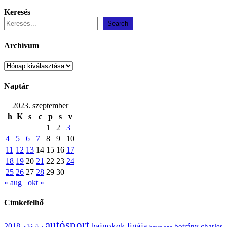
Keresés
Search
Archívum
Archívum
Naptár
2023. szeptember
h
K
s
c
p
s
v
1
2
3
4
5
6
7
8
9
10
11
12
13
14
15
16
17
18
19
20
21
22
23
24
25
26
27
28
29
30
« aug
okt »
Címkefelhő
autósport
bajnokok ligája
2018
botrány
charles
atlétika
barcelona