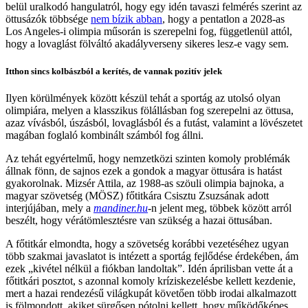
belül uralkodó hangulatról, hogy egy idén tavaszi felmérés szerint az
öttusázók többsége
nem bízik abban
, hogy a pentatlon a 2028-as
Los Angeles-i olimpia műsorán is szerepelni fog, függetlenül attól,
hogy a lovaglást fölváltó akadályverseny sikeres lesz-e vagy sem.
Itthon sincs kolbászból a kerítés, de vannak pozitív jelek
Ilyen körülmények között készül tehát a sportág az utolsó olyan
olimpiára, melyen a klasszikus fölállásban fog szerepelni az öttusa,
azaz vívásból, úszásból, lovaglásból és a futást, valamint a lövészetet
magában foglaló kombinált számból fog állni.
Az tehát egyértelmű, hogy nemzetközi szinten komoly problémák
állnak fönn, de sajnos ezek a gondok a magyar öttusára is hatást
gyakorolnak. Mizsér Attila, az 1988-as szöuli olimpia bajnoka, a
magyar szövetség (MÖSZ) főtitkára Csisztu Zsuzsának adott
interjújában, mely a
mandiner.hu
-n jelent meg, többek között arról
beszélt, hogy vérátömlesztésre van szükség a hazai öttusában.
A főtitkár elmondta, hogy a szövetség korábbi vezetéséhez ugyan
több szakmai javaslatot is intézett a sportág fejlődése érdekében, ám
ezek „kivétel nélkül a fiókban landoltak”. Idén áprilisban vette át a
főtitkári posztot, s azonnal komoly kríziskezelésbe kellett kezdenie,
mert a hazai rendezésű világkupát követően több irodai alkalmazott
is fölmondott, akiket sürgősen pótolni kellett, hogy működőképes