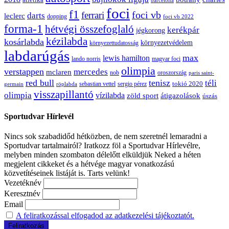
foci
f1
ferrari
foci vb
darts
leclerc
dopping
foci vb 2022
forma-1
hétvégi összefoglaló
kerékpár
jégkorong
kézilabda
kosárlabda
környezetvédelem
környezettudatosság
labdarúgás
max
lewis hamilton
lando norris
magyar foci
olimpia
verstappen
mercedes
mclaren
oroszország
nob
paris saint-
red bull
tenisz
téli
sergio pérez
tokió 2020
röplabda
sebastian vettel
germain
visszapillantó
olimpia
vízilabda
átigazolások
zöld sport
úszás
Sportudvar Hírlevél
Nincs sok szabadidőd hétközben, de nem szeretnél lemaradni a
Sportudvar tartalmairól? Iratkozz föl a Sportudvar Hírlevélre,
melyben minden szombaton délelőtt elküldjük Neked a héten
megjelent cikkeket és a hétvége magyar vonatkozású
közvetítéseinek listáját is. Tarts velünk!
Vezetéknév
Keresztnév
Email
A feliratkozással elfogadod az adatkezelési tájékoztatót.