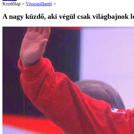
Kezdőlap
>
Visszapillantó
>
A nagy küzdő, aki végül csak világbajnok l