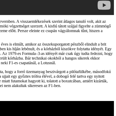
vernben. A visszaemlékezések szerint átlagos tanuló volt, akit az
öki végzettséget szerzett. A kisfiú tátott szájjal figyelte a zümmögő
szeme előtt. Persze eleinte ez csupán vágyálomnak tűnt, hiszen a
éves is elmúlt, amikor az összekuporgatott pénzből elindult a brit
n kis híján lebénult, és a kórházból kiszökve folytatta idényét. Egy
ább. Az 1979-es Formula–3-as idényét már csak úgy tudta fedezni, hogy
került kórházba. Bár technikai okokból a hangos sikerek ekkor
 neki F1-es csapatánál, a Lotusnál.
ta, hogy a forró üzemanyag beszivárgott a pilótafülkébe, másodfokú
jjait egy győztes trófea élével, a dobogó felé tartva egy nyitott
e miatt futamokat hagyott ki, tolatott a boxutcában, amiért kizárták,
ei nem alakultak sikeresen az F1-ben.