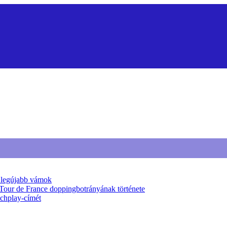
a legújabb vámok
 Tour de France doppingbotrányának története
tchplay-címét