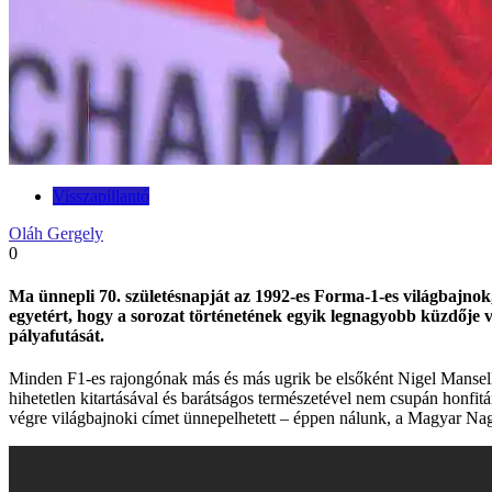
Visszapillantó
Oláh Gergely
0
Ma ünnepli 70. születésnapját az 1992-es Forma-1-es világbajnok
egyetért, hogy a sorozat történetének egyik legnagyobb küzdője vo
pályafutását.
Minden F1-es rajongónak más és más ugrik be elsőként Nigel Mansell n
hihetetlen kitartásával és barátságos természetével nem csupán honfit
végre világbajnoki címet ünnepelhetett – éppen nálunk, a Magyar Na