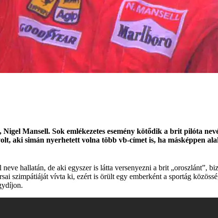
, Nigel Mansell. Sok emlékezetes esemény kötődik a brit pilóta ne
lt, aki simán nyerhetett volna több vb-címet is, ha másképpen alak
eve hallatán, de aki egyszer is látta versenyezni a brit „oroszlánt”, 
ársai szimpátiáját vívta ki, ezért is örült egy emberként a sportág köz
gydíjon.