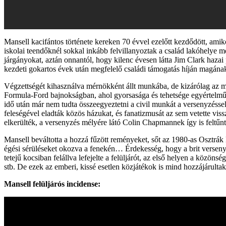
Mansell kacifántos története kereken 70 évvel ezelőtt kezdődött, amik
iskolai teendőknél sokkal inkább felvillanyoztak a család lakóhelye me
járgányokat, aztán onnantól, hogy kilenc évesen látta Jim Clark hazai 
kezdeti gokartos évek után megfelelő családi támogatás híján magának
Végzettségét kihasználva mérnökként állt munkába, de kizárólag az moti
Formula-Ford bajnokságban, ahol gyorsasága és tehetsége egyértelműen 
idő után már nem tudta összeegyeztetni a civil munkát a versenyzésse
feleségével eladták közös házukat, és fanatizmusát az sem vetette vi
elkerülték, a versenyzés mélyére látó Colin Chapmannek így is feltűnt,
Mansell beváltotta a hozzá fűzött reményeket, sőt az 1980-as Osztrá
égési sérüléseket okozva a fenekén… Érdekesség, hogy a brit versenyző 
tetejű kocsiban felállva lefejelte a felüljárót, az első helyen a közöns
stb. De ezek az emberi, kissé esetlen közjátékok is mind hozzájárult
Mansell felüljárós incidense: