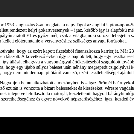
or 1953. augusztus 8-án meglátta a napvilágot az angliai Upton-upon-Se
llett rendezett helyi gokartversenyek – igaz, később így is alapfokú mérn
pályán aratott F1-es győzelmét, csak a világbajnoki sorozat lebegett a 
 kellett előteremtenie a versenyzéshez szükséges anyagi forrásokat.
válta, hogy az ezért kapott fizetésből finanszírozza karrierjét. Már 23 
látszott. A következő évben úgy is bajnok lett, hogy egy tesztbalesetbe
l, így állását elhagyva a vagyontárgyai értékesítéséből száguldott tov
ssza, hogy egy újabb súlyos baleset után néhány megrepedt csigolyával 
 hogy nem mindennapi pilótáról van szó, ezért tesztlehetőséget ajánlott
k Nagydíjon bemutatkozhatott a mezőnyben is – igaz, örömét beárnyékol
ezután is vonzotta a bizarr baleseteket és kieséseket: véresre vagdalta u
égnek integetve lefullasztotta motorját, kezeletlenül hagyott bárányhimlőj
ak szerethetőségéhez és egyre növekvő népszerűségéhez, igaz, kezdeti év