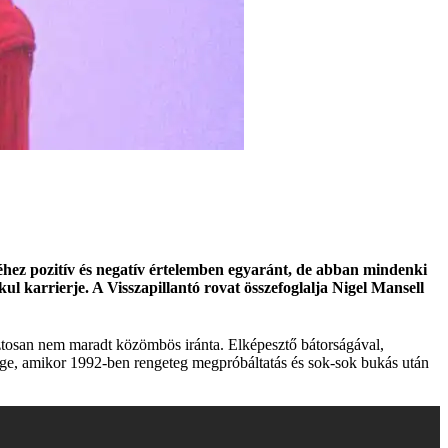
véhez pozitív és negatív értelemben egyaránt, de abban mindenki
ul karrierje. A Visszapillantó rovat összefoglalja Nigel Mansell
biztosan nem maradt közömbös iránta. Elképesztő bátorságával,
össége, amikor 1992-ben rengeteg megpróbáltatás és sok-sok bukás után