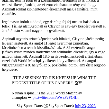
oldalán, tehát a rutin és a közelmúltbeli eredmények is inkább a
walesi sikerét jósolták, az viszont vitathatatlan tény volt, hogy
Aspinall sokkal kipihentebben érkezhetett meg a fináléra, mint
ellenfele.
Izgalmasan indult a döntő, egy darabig fej fej mellett haladtak a
felek. Tíz leg alatt Aspinall és Clayton is egy-egy kezdést vesztett el,
ám 5:5 után valami nagyon megváltozott.
Aspinall ugyanis szinte képtelen volt hibázni, Clayton játéka pedig
teljesen szétesett. Az angol 11 leget nyert meg zsinórban,
köszönhetően a remek kiszállózásának. A 32 esztendős angol
játékos szinte minden statisztikában felülmúlta ellenfelét, így a vége
nagyon sima lett: Aspinall 18:6-ra győzedelmeskedett a fináléban,
ezzel első World Matchplay-sikerét könyvelhette el. Az angol a
világranglistán a 9. helyről az 5. pozícióba jött föl, ami élete legjobb
helyezése.
"THE ASP SINKS TO HIS KNEES! HE WINS THE
BIGGEST TITLE OF HIS CAREER!" 🏆🎯
Nathan Aspinall is the 2023 World Matchplay
champion 👑
pic.twitter.com/WwzFvFQfLt
— Sky Sports Darts (@SkySportsDarts)
July 23, 2023