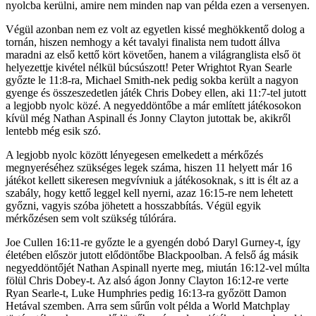
nyolcba kerülni, amire nem minden nap van példa ezen a versenyen.
Végül azonban nem ez volt az egyetlen kissé meghökkentő dolog a
tornán, hiszen nemhogy a két tavalyi finalista nem tudott állva
maradni az első kettő kört követően, hanem a világranglista első öt
helyezettje kivétel nélkül búcsúszott! Peter Wrightot Ryan Searle
győzte le 11:8-ra, Michael Smith-nek pedig sokba került a nagyon
gyenge és összeszedetlen játék Chris Dobey ellen, aki 11:7-tel jutott
a legjobb nyolc közé. A negyeddöntőbe a már említett játékosokon
kívül még Nathan Aspinall és Jonny Clayton jutottak be, akikről
lentebb még esik szó.
A legjobb nyolc között lényegesen emelkedett a mérkőzés
megnyeréséhez szükséges legek száma, hiszen 11 helyett már 16
játékot kellett sikeresen megvívniuk a játékosoknak, s itt is élt az a
szabály, hogy kettő leggel kell nyerni, azaz 16:15-re nem lehetett
győzni, vagyis szóba jöhetett a hosszabbítás. Végül egyik
mérkőzésen sem volt szükség túlórára.
Joe Cullen 16:11-re győzte le a gyengén dobó Daryl Gurney-t, így
életében először jutott elődöntőbe Blackpoolban. A felső ág másik
negyeddöntőjét Nathan Aspinall nyerte meg, miután 16:12-vel múlta
fölül Chris Dobey-t. Az alsó ágon Jonny Clayton 16:12-re verte
Ryan Searle-t, Luke Humphries pedig 16:13-ra győzött Damon
Hetával szemben. Arra sem sűrűn volt példa a World Matchplay