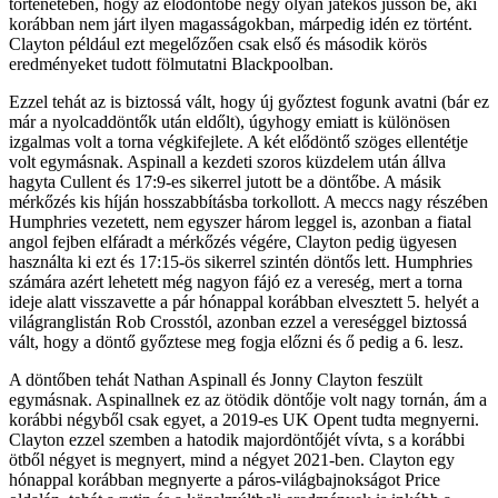
történetében, hogy az elődöntőbe négy olyan játékos jusson be, aki
korábban nem járt ilyen magasságokban, márpedig idén ez történt.
Clayton például ezt megelőzően csak első és második körös
eredményeket tudott fölmutatni Blackpoolban.
Ezzel tehát az is biztossá vált, hogy új győztest fogunk avatni (bár ez
már a nyolcaddöntők után eldőlt), úgyhogy emiatt is különösen
izgalmas volt a torna végkifejlete. A két elődöntő szöges ellentétje
volt egymásnak. Aspinall a kezdeti szoros küzdelem után állva
hagyta Cullent és 17:9-es sikerrel jutott be a döntőbe. A másik
mérkőzés kis híján hosszabbításba torkollott. A meccs nagy részében
Humphries vezetett, nem egyszer három leggel is, azonban a fiatal
angol fejben elfáradt a mérkőzés végére, Clayton pedig ügyesen
használta ki ezt és 17:15-ös sikerrel szintén döntős lett. Humphries
számára azért lehetett még nagyon fájó ez a vereség, mert a torna
ideje alatt visszavette a pár hónappal korábban elvesztett 5. helyét a
világranglistán Rob Crosstól, azonban ezzel a vereséggel biztossá
vált, hogy a döntő győztese meg fogja előzni és ő pedig a 6. lesz.
A döntőben tehát Nathan Aspinall és Jonny Clayton feszült
egymásnak. Aspinallnek ez az ötödik döntője volt nagy tornán, ám a
korábbi négyből csak egyet, a 2019-es UK Opent tudta megnyerni.
Clayton ezzel szemben a hatodik majordöntőjét vívta, s a korábbi
ötből négyet is megnyert, mind a négyet 2021-ben. Clayton egy
hónappal korábban megnyerte a páros-világbajnokságot Price