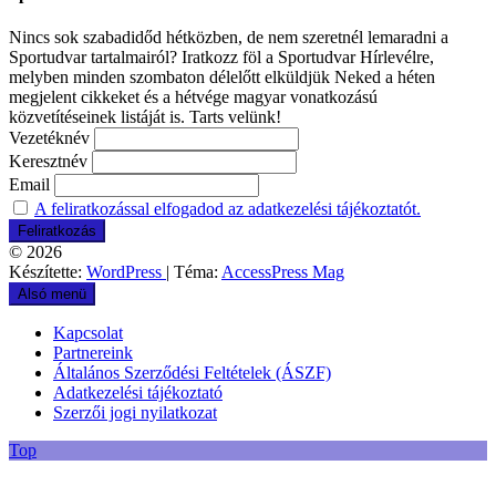
Nincs sok szabadidőd hétközben, de nem szeretnél lemaradni a
Sportudvar tartalmairól? Iratkozz föl a Sportudvar Hírlevélre,
melyben minden szombaton délelőtt elküldjük Neked a héten
megjelent cikkeket és a hétvége magyar vonatkozású
közvetítéseinek listáját is. Tarts velünk!
Vezetéknév
Keresztnév
Email
A feliratkozással elfogadod az adatkezelési tájékoztatót.
© 2026
Készítette:
WordPress
| Téma:
AccessPress Mag
Alsó menü
Kapcsolat
Partnereink
Általános Szerződési Feltételek (ÁSZF)
Adatkezelési tájékoztató
Szerzői jogi nyilatkozat
Top