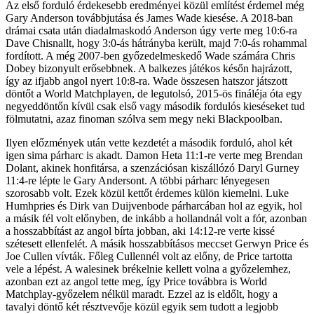
Az első forduló érdekesebb eredményei közül említést érdemel még
Gary Anderson továbbjutása és James Wade kiesése. A 2018-ban
drámai csata után diadalmaskodó Anderson úgy verte meg 10:6-ra
Dave Chisnallt, hogy 3:0-ás hátrányba került, majd 7:0-ás rohammal
fordított. A még 2007-ben győzedelmeskedő Wade számára Chris
Dobey bizonyult erősebbnek. A balkezes játékos későn hajrázott,
így az ifjabb angol nyert 10:8-ra. Wade összesen hatszor játszott
döntőt a World Matchplayen, de legutolsó, 2015-ös fináléja óta egy
negyeddöntőn kívül csak első vagy második fordulós kieséseket tud
fölmutatni, azaz finoman szólva sem megy neki Blackpoolban.
Ilyen előzmények után vette kezdetét a második forduló, ahol két
igen sima párharc is akadt. Damon Heta 11:1-re verte meg Brendan
Dolant, akinek honfitársa, a szenzációsan kiszállózó Daryl Gurney
11:4-re lépte le Gary Andersont. A többi párharc lényegesen
szorosabb volt. Ezek közül kettőt érdemes külön kiemelni. Luke
Humhpries és Dirk van Duijvenbode párharcában hol az egyik, hol
a másik fél volt előnyben, de inkább a hollandnál volt a fór, azonban
a hosszabbítást az angol bírta jobban, aki 14:12-re verte kissé
szétesett ellenfelét. A másik hosszabbításos meccset Gerwyn Price és
Joe Cullen vívták. Főleg Cullennél volt az előny, de Price tartotta
vele a lépést. A walesinek brékelnie kellett volna a győzelemhez,
azonban ezt az angol tette meg, így Price továbbra is World
Matchplay-győzelem nélkül maradt. Ezzel az is eldőlt, hogy a
tavalyi döntő két résztvevője közül egyik sem tudott a legjobb