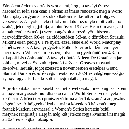
Zárásként érdemes arról is szót ejteni, hogy a tavalyi évhez
hasonlóan idén sem csak a férfiak számára rendezték meg a World
Matchplayt, ugyanis második alkalommal került sor a hölgyek
versenyére. A nyolc játékost fölvonultató mezőnyben ott volt a női
szakág jelenlegi legjobbja, a mindössze 19 éves Beau Greaves, aki
annak rendje és módja szerint átgázolt a mezőnyön, hiszen a
negyeddöntőben 6:0-ra, az elődöntőben 5:3-ra, a döntőben Szuzuki
Mikuru ellen pedig 6:1-re nyert, ezzel élete első World Matchplay-
címét szerezte. A tavalyi győztes Fallon Sherrock idén nem nyert
mérkőzést a Winter Gardensben, mivel a negyeddöntőben 4:3-ra
kikapott Lisa Ashtontól. A tavalyi döntős Aileen De Graaf sem járt
jobban, mivel őt Szuzuki ejtette ki 4:2-vel. Greaves mostani
sikerével indulási jogot szerzett a novemberben esedékes Grand
Slam of Dartsra és az évvégi, hivatalosan 2024-es világbajnokságra
is, úgyhogy a férfiak között is megmutathatja magát.
A profi dartsban most kisebb szünet következik, mivel augusztusban
a hagyományosnak mondható óceániai World Series-versenyekre
kerül sor. A következő pontszerző torna a férfiak számára augusztus
végén lesz. A hölgyek ellenben már a következő hétvégén meg
fognak küzdeni egymással a Women’s Series keretein belül,
melynek ranglistája alapján még két játékos fogja kvalifikálni magát
a 2024-es világbajnokságra.