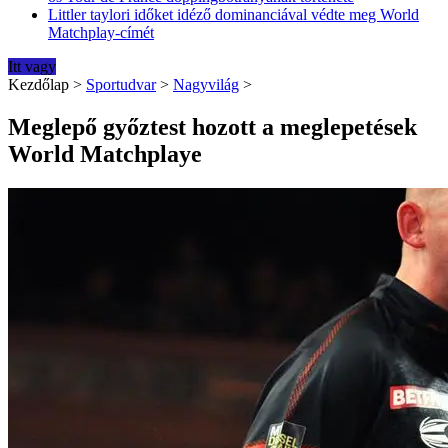
Littler taylori időket idéző dominanciával védte meg World
Matchplay-címét
Itt vagy
Kezdőlap
>
Sportudvar
>
Nagyvilág
>
Meglepő győztest hozott a meglepetések
World Matchplaye