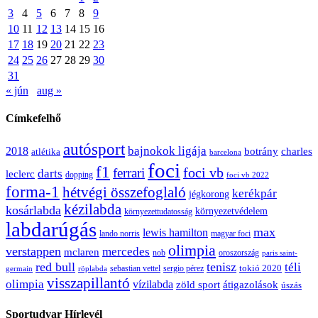
3
4
5
6
7
8
9
10
11
12
13
14
15
16
17
18
19
20
21
22
23
24
25
26
27
28
29
30
31
« jún
aug »
Címkefelhő
autósport
bajnokok ligája
2018
botrány
charles
atlétika
barcelona
foci
f1
ferrari
foci vb
darts
leclerc
dopping
foci vb 2022
forma-1
hétvégi összefoglaló
kerékpár
jégkorong
kézilabda
kosárlabda
környezetvédelem
környezettudatosság
labdarúgás
max
lewis hamilton
lando norris
magyar foci
olimpia
verstappen
mercedes
mclaren
oroszország
nob
paris saint-
red bull
tenisz
téli
sergio pérez
tokió 2020
röplabda
sebastian vettel
germain
visszapillantó
olimpia
vízilabda
átigazolások
zöld sport
úszás
Sportudvar Hírlevél