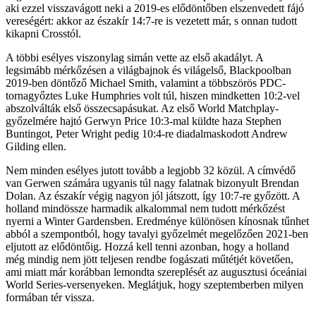
aki ezzel visszavágott neki a 2019-es elődöntőben elszenvedett fájó
vereségért: akkor az északír 14:7-re is vezetett már, s onnan tudott
kikapni Crosstól.
A többi esélyes viszonylag simán vette az első akadályt. A
legsimább mérkőzésen a világbajnok és világelső, Blackpoolban
2019-ben döntőző Michael Smith, valamint a többszörös PDC-
tornagyőztes Luke Humphries volt túl, hiszen mindketten 10:2-vel
abszolválták első összecsapásukat. Az első World Matchplay-
győzelmére hajtó Gerwyn Price 10:3-mal küldte haza Stephen
Buntingot, Peter Wright pedig 10:4-re diadalmaskodott Andrew
Gilding ellen.
Nem minden esélyes jutott tovább a legjobb 32 közül. A címvédő
van Gerwen számára ugyanis túl nagy falatnak bizonyult Brendan
Dolan. Az északír végig nagyon jól játszott, így 10:7-re győzött. A
holland mindössze harmadik alkalommal nem tudott mérkőzést
nyerni a Winter Gardensben. Eredménye különösen kínosnak tűnhet
abból a szempontból, hogy tavalyi győzelmét megelőzően 2021-ben
eljutott az elődöntőig. Hozzá kell tenni azonban, hogy a holland
még mindig nem jött teljesen rendbe fogászati műtétjét követően,
ami miatt már korábban lemondta szereplését az augusztusi óceániai
World Series-versenyeken. Meglátjuk, hogy szeptemberben milyen
formában tér vissza.