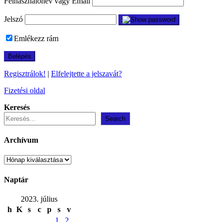
Felhasználónév vagy Email
Jelszó
Emlékezz rám
Regisztrálok!
|
Elfelejtette a jelszavát?
Fizetési oldal
Keresés
Search
Archívum
Archívum
Naptár
2023. július
h
K
s
c
p
s
v
1
2