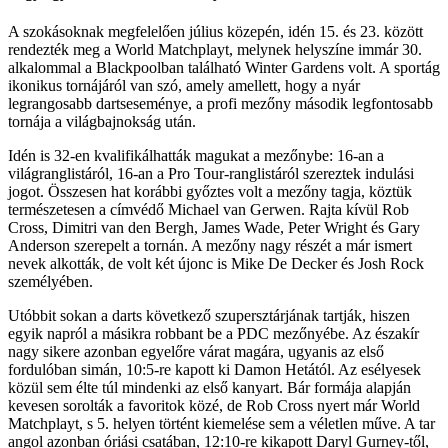
A szokásoknak megfelelően július közepén, idén 15. és 23. között
rendezték meg a World Matchplayt, melynek helyszíne immár 30.
alkalommal a Blackpoolban található Winter Gardens volt. A sportág
ikonikus tornájáról van szó, amely amellett, hogy a nyár
legrangosabb dartseseménye, a profi mezőny második legfontosabb
tornája a világbajnokság után.
Idén is 32-en kvalifikálhatták magukat a mezőnybe: 16-an a
világranglistáról, 16-an a Pro Tour-ranglistáról szereztek indulási
jogot. Összesen hat korábbi győztes volt a mezőny tagja, köztük
természetesen a címvédő Michael van Gerwen. Rajta kívül Rob
Cross, Dimitri van den Bergh, James Wade, Peter Wright és Gary
Anderson szerepelt a tornán. A mezőny nagy részét a már ismert
nevek alkották, de volt két újonc is Mike De Decker és Josh Rock
személyében.
Utóbbit sokan a darts következő szupersztárjának tartják, hiszen
egyik napról a másikra robbant be a PDC mezőnyébe. Az északír
nagy sikere azonban egyelőre várat magára, ugyanis az első
fordulóban simán, 10:5-re kapott ki Damon Hetától. Az esélyesek
közül sem élte túl mindenki az első kanyart. Bár formája alapján
kevesen sorolták a favoritok közé, de Rob Cross nyert már World
Matchplayt, s 5. helyen történt kiemelése sem a véletlen műve. A tar
angol azonban óriási csatában, 12:10-re kikapott Daryl Gurney-től,