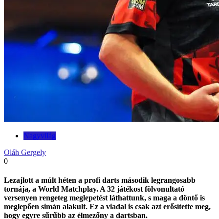
Nagyvilág
Oláh Gergely
0
Lezajlott a múlt héten a profi darts második legrangosabb
tornája, a World Matchplay. A 32 játékost fölvonultató
versenyen rengeteg meglepetést láthattunk, s maga a döntő is
meglepően simán alakult. Ez a viadal is csak azt erősítette meg,
hogy egyre sűrűbb az élmezőny a dartsban.