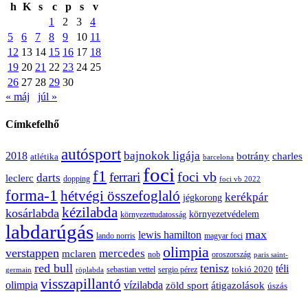
h
K
s
c
p
s
v
1
2
3
4
5
6
7
8
9
10
11
12
13
14
15
16
17
18
19
20
21
22
23
24
25
26
27
28
29
30
« máj
júl »
Címkefelhő
autósport
bajnokok ligája
2018
botrány
charles
atlétika
barcelona
foci
f1
ferrari
foci vb
darts
leclerc
dopping
foci vb 2022
forma-1
hétvégi összefoglaló
kerékpár
jégkorong
kézilabda
kosárlabda
környezetvédelem
környezettudatosság
labdarúgás
max
lewis hamilton
lando norris
magyar foci
olimpia
verstappen
mercedes
mclaren
oroszország
nob
paris saint-
red bull
tenisz
téli
sergio pérez
tokió 2020
röplabda
sebastian vettel
germain
visszapillantó
olimpia
vízilabda
átigazolások
zöld sport
úszás