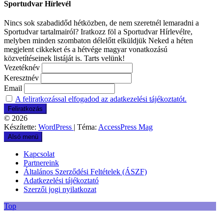
Sportudvar Hírlevél
Nincs sok szabadidőd hétközben, de nem szeretnél lemaradni a
Sportudvar tartalmairól? Iratkozz föl a Sportudvar Hírlevélre,
melyben minden szombaton délelőtt elküldjük Neked a héten
megjelent cikkeket és a hétvége magyar vonatkozású
közvetítéseinek listáját is. Tarts velünk!
Vezetéknév
Keresztnév
Email
A feliratkozással elfogadod az adatkezelési tájékoztatót.
© 2026
Készítette:
WordPress
| Téma:
AccessPress Mag
Alsó menü
Kapcsolat
Partnereink
Általános Szerződési Feltételek (ÁSZF)
Adatkezelési tájékoztató
Szerzői jogi nyilatkozat
Top