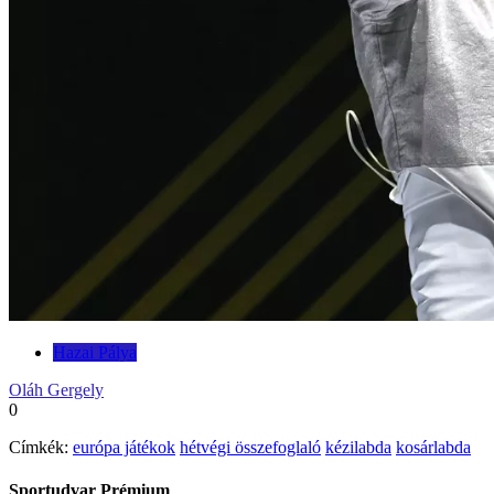
Hazai Pálya
Oláh Gergely
0
Címkék:
európa játékok
hétvégi összefoglaló
kézilabda
kosárlabda
Sportudvar Prémium