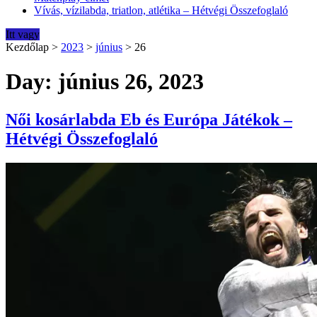
Vívás, vízilabda, triatlon, atlétika – Hétvégi Összefoglaló
Itt vagy
Kezdőlap
>
2023
>
június
>
26
Day: június 26, 2023
Női kosárlabda Eb és Európa Játékok –
Hétvégi Összefoglaló