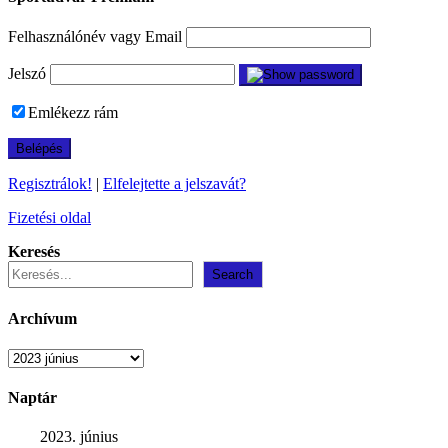
Felhasználónév vagy Email
Jelszó
Emlékezz rám
Regisztrálok!
|
Elfelejtette a jelszavát?
Fizetési oldal
Keresés
Search
Archívum
Archívum
Naptár
2023. június