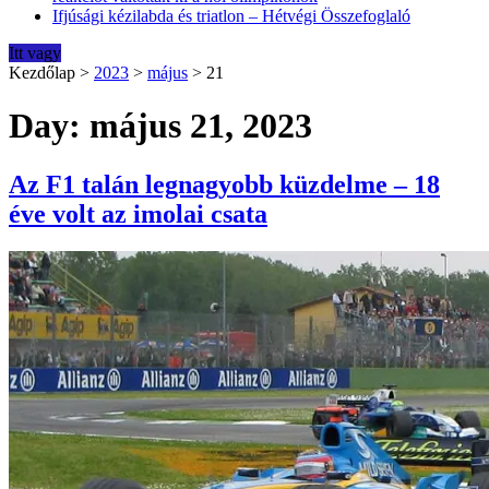
Ifjúsági kézilabda és triatlon – Hétvégi Összefoglaló
Itt vagy
Kezdőlap
>
2023
>
május
>
21
Day: május 21, 2023
Az F1 talán legnagyobb küzdelme – 18
éve volt az imolai csata