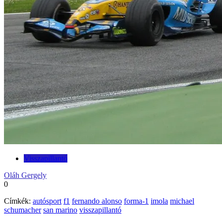
Visszapillantó
Oláh Gergely
0
Címkék:
autósport
f1
fernando alonso
forma-1
imola
michael
schumacher
san marino
visszapillantó