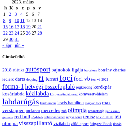
2023. május
h
K
s
c
p
s
v
1
2
3
4
5
6
7
8
9
10
11
12
13
14
15
16
17
18
19
20
21
22
23
24
25
26
27
28
29
30
31
« ápr
jún »
Címkefelhő
autósport
bajnokok ligája
2018
botrány
charles
atlétika
barcelona
foci
f1
ferrari
foci vb
darts
leclerc
dopping
foci vb 2022
forma-1
hétvégi összefoglaló
kerékpár
jégkorong
kézilabda
kosárlabda
környezetvédelem
környezettudatosság
labdarúgás
max
lewis hamilton
lando norris
magyar foci
olimpia
verstappen
mercedes
mclaren
oroszország
nob
paris saint-
red bull
tenisz
téli
sergio pérez
tokió 2020
röplabda
sebastian vettel
germain
visszapillantó
olimpia
vízilabda
átigazolások
zöld sport
úszás