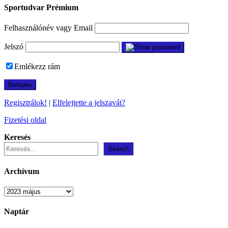
Sportudvar Prémium
Felhasználónév vagy Email
Jelszó
Emlékezz rám
Regisztrálok!
|
Elfelejtette a jelszavát?
Fizetési oldal
Keresés
Search
Archívum
Archívum
Naptár