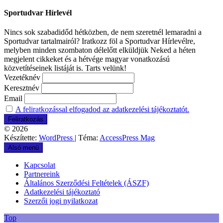
Sportudvar Hírlevél
Nincs sok szabadidőd hétközben, de nem szeretnél lemaradni a
Sportudvar tartalmairól? Iratkozz föl a Sportudvar Hírlevélre,
melyben minden szombaton délelőtt elküldjük Neked a héten
megjelent cikkeket és a hétvége magyar vonatkozású
közvetítéseinek listáját is. Tarts velünk!
Vezetéknév
Keresztnév
Email
A feliratkozással elfogadod az adatkezelési tájékoztatót.
© 2026
Készítette:
WordPress
| Téma:
AccessPress Mag
Alsó menü
Kapcsolat
Partnereink
Általános Szerződési Feltételek (ÁSZF)
Adatkezelési tájékoztató
Szerzői jogi nyilatkozat
Top