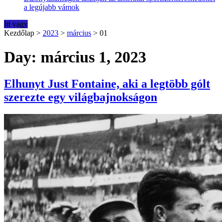
a legújabb vámok
Itt vagy
Kezdőlap
>
2023
>
március
>
01
Day: március 1, 2023
Elhunyt Just Fontaine, aki a legtöbb gólt
szerezte egy világbajnokságon