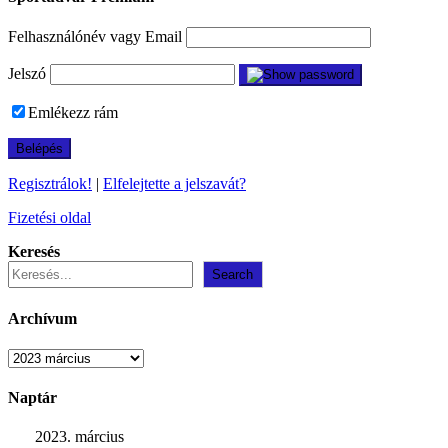
Felhasználónév vagy Email
Jelszó
Emlékezz rám
Regisztrálok!
|
Elfelejtette a jelszavát?
Fizetési oldal
Keresés
Search
Archívum
Archívum
Naptár
2023. március