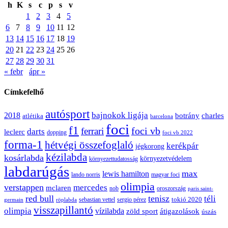
h
K
s
c
p
s
v
1
2
3
4
5
6
7
8
9
10
11
12
13
14
15
16
17
18
19
20
21
22
23
24
25
26
27
28
29
30
31
« febr
ápr »
Címkefelhő
autósport
bajnokok ligája
2018
botrány
charles
atlétika
barcelona
foci
f1
ferrari
foci vb
darts
leclerc
dopping
foci vb 2022
forma-1
hétvégi összefoglaló
kerékpár
jégkorong
kézilabda
kosárlabda
környezetvédelem
környezettudatosság
labdarúgás
max
lewis hamilton
lando norris
magyar foci
olimpia
verstappen
mercedes
mclaren
oroszország
nob
paris saint-
red bull
tenisz
téli
sergio pérez
tokió 2020
röplabda
sebastian vettel
germain
visszapillantó
olimpia
vízilabda
átigazolások
zöld sport
úszás