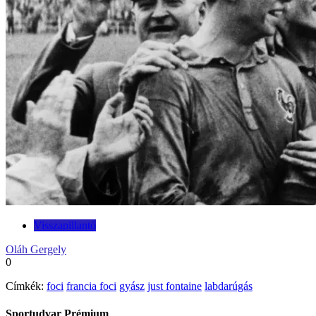
Visszapillantó
Oláh Gergely
0
Címkék:
foci
francia foci
gyász
just fontaine
labdarúgás
Sportudvar Prémium