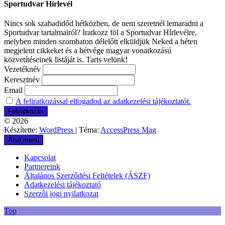
Sportudvar Hírlevél
Nincs sok szabadidőd hétközben, de nem szeretnél lemaradni a
Sportudvar tartalmairól? Iratkozz föl a Sportudvar Hírlevélre,
melyben minden szombaton délelőtt elküldjük Neked a héten
megjelent cikkeket és a hétvége magyar vonatkozású
közvetítéseinek listáját is. Tarts velünk!
Vezetéknév
Keresztnév
Email
A feliratkozással elfogadod az adatkezelési tájékoztatót.
© 2026
Készítette:
WordPress
| Téma:
AccessPress Mag
Alsó menü
Kapcsolat
Partnereink
Általános Szerződési Feltételek (ÁSZF)
Adatkezelési tájékoztató
Szerzői jogi nyilatkozat
Top