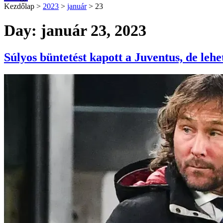
Kezdőlap
>
2023
>
január
>
23
Day: január 23, 2023
Súlyos büntetést kapott a Juventus, de leh