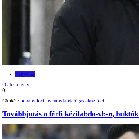
Nagyvilág
Oláh Gergely
0
Címkék:
botrány
foci
juventus
labdarúgás
olasz foci
Továbbjutás a férfi kézilabda-vb-n, bukták