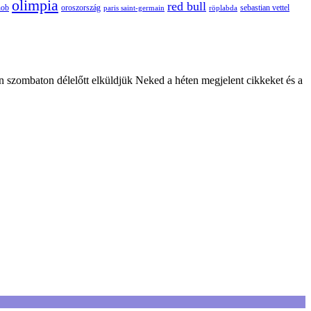
olimpia
red bull
oroszország
nob
röplabda
sebastian vettel
paris saint-germain
n szombaton délelőtt elküldjük Neked a héten megjelent cikkeket és a