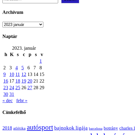
Archívum
Archívum
Naptár
2023. január
h
K
s
c
p
s
v
1
2
3
4
5
6
7
8
9
10
11
12
13
14
15
16
17
18
19
20
21
22
23
24
25
26
27
28
29
30
31
« dec
febr »
Címkefelhő
autósport
bajnokok ligája
2018
botrány
charles 
atlétika
barcelona