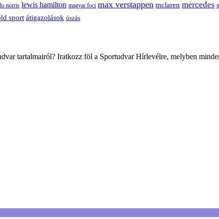
max verstappen
mercedes
lewis hamilton
mclaren
do norris
magyar foci
átigazolások
ld sport
úszás
var tartalmairól? Iratkozz föl a Sportudvar Hírlevélre, melyben minde