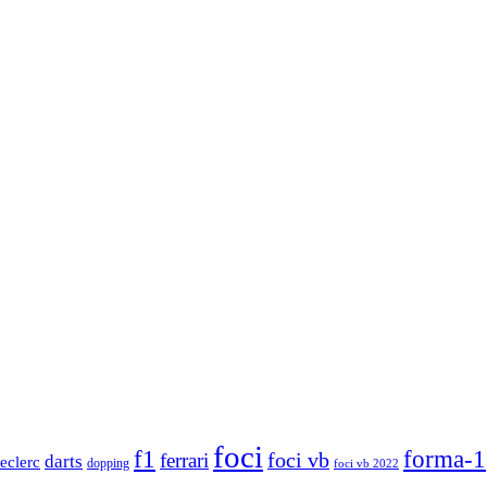
foci
f1
forma-1
ferrari
foci vb
darts
leclerc
dopping
foci vb 2022