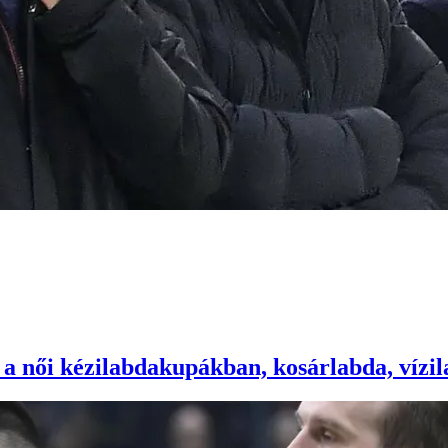
 a női kézilabdakupákban, kosárlabda, vízil