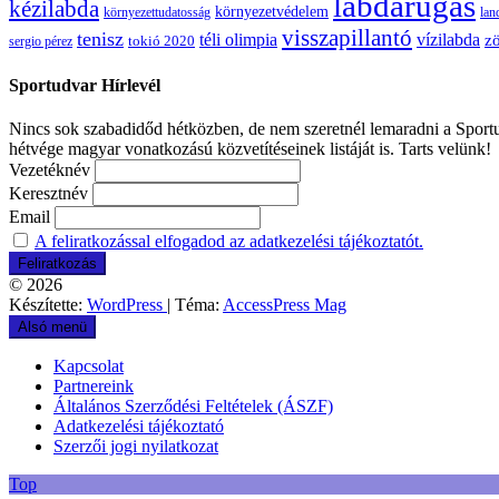
labdarúgás
kézilabda
környezetvédelem
környezettudatosság
lan
visszapillantó
tenisz
téli olimpia
vízilabda
zö
sergio pérez
tokió 2020
Sportudvar Hírlevél
Nincs sok szabadidőd hétközben, de nem szeretnél lemaradni a Sportud
hétvége magyar vonatkozású közvetítéseinek listáját is. Tarts velünk!
Vezetéknév
Keresztnév
Email
A feliratkozással elfogadod az adatkezelési tájékoztatót.
© 2026
Készítette:
WordPress
| Téma:
AccessPress Mag
Alsó menü
Kapcsolat
Partnereink
Általános Szerződési Feltételek (ÁSZF)
Adatkezelési tájékoztató
Szerzői jogi nyilatkozat
Top