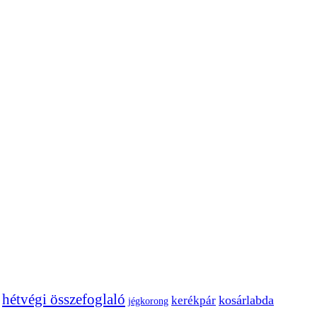
hétvégi összefoglaló
kosárlabda
kerékpár
jégkorong