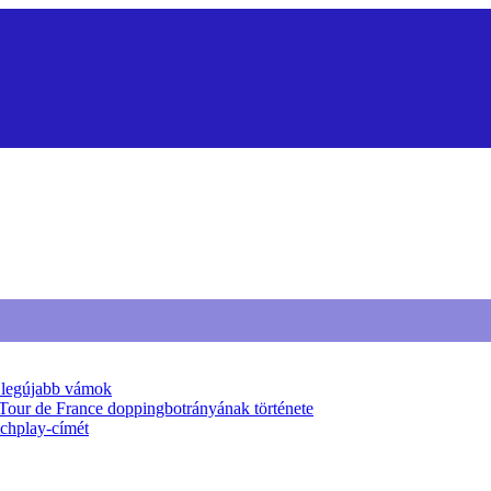
a legújabb vámok
 Tour de France doppingbotrányának története
tchplay-címét