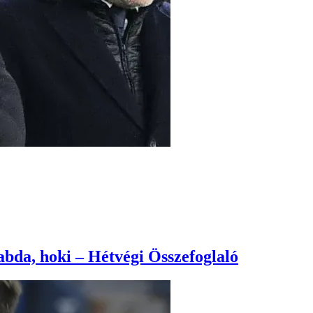
abda, hoki – Hétvégi Összefoglaló