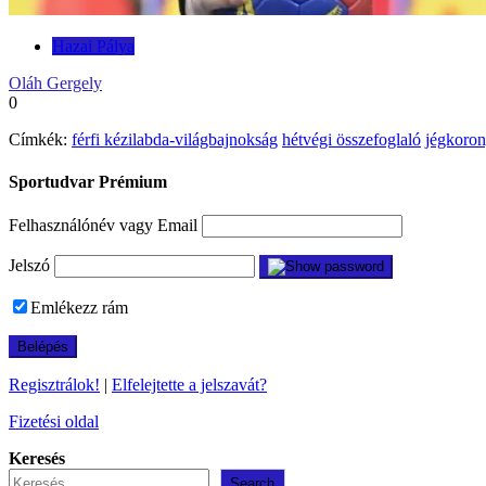
Hazai Pálya
Oláh Gergely
0
Címkék:
férfi kézilabda-világbajnokság
hétvégi összefoglaló
jégkoro
Sportudvar Prémium
Felhasználónév vagy Email
Jelszó
Emlékezz rám
Regisztrálok!
|
Elfelejtette a jelszavát?
Fizetési oldal
Keresés
Search