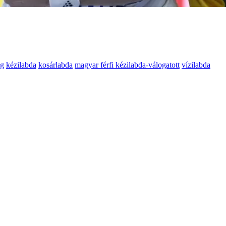
ng
kézilabda
kosárlabda
magyar férfi kézilabda-válogatott
vízilabda