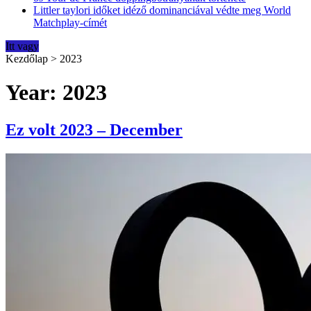
Littler taylori időket idéző dominanciával védte meg World
Matchplay-címét
Itt vagy
Kezdőlap
>
2023
Year: 2023
Ez volt 2023 – December