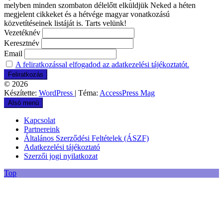
melyben minden szombaton délelőtt elküldjük Neked a héten
megjelent cikkeket és a hétvége magyar vonatkozású
közvetítéseinek listáját is. Tarts velünk!
Vezetéknév
Keresztnév
Email
A feliratkozással elfogadod az adatkezelési tájékoztatót.
© 2026
Készítette:
WordPress
| Téma:
AccessPress Mag
Alsó menü
Kapcsolat
Partnereink
Általános Szerződési Feltételek (ÁSZF)
Adatkezelési tájékoztató
Szerzői jogi nyilatkozat
Top