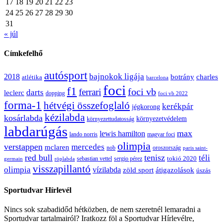
17
18
19
20
21
22
23
24
25
26
27
28
29
30
31
« júl
Címkefelhő
autósport
bajnokok ligája
2018
botrány
charles
atlétika
barcelona
foci
f1
ferrari
foci vb
darts
leclerc
dopping
foci vb 2022
forma-1
hétvégi összefoglaló
kerékpár
jégkorong
kézilabda
kosárlabda
környezetvédelem
környezettudatosság
labdarúgás
max
lewis hamilton
lando norris
magyar foci
olimpia
verstappen
mercedes
mclaren
oroszország
nob
paris saint-
red bull
tenisz
téli
sergio pérez
tokió 2020
röplabda
sebastian vettel
germain
visszapillantó
olimpia
vízilabda
átigazolások
zöld sport
úszás
Sportudvar Hírlevél
Nincs sok szabadidőd hétközben, de nem szeretnél lemaradni a
Sportudvar tartalmairól? Iratkozz föl a Sportudvar Hírlevélre,