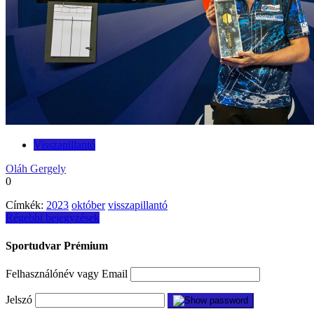
Visszapillantó
Oláh Gergely
0
Címkék:
2023
október
visszapillantó
Bejegyzés
Régebbi bejegyzések
navigáció
Sportudvar Prémium
Felhasználónév vagy Email
Jelszó