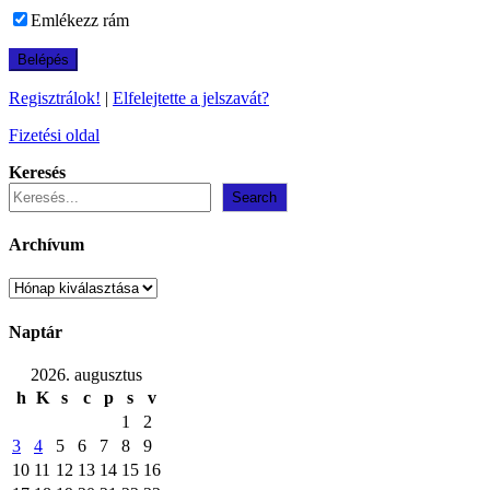
Emlékezz rám
Regisztrálok!
|
Elfelejtette a jelszavát?
Fizetési oldal
Keresés
Search
Archívum
Archívum
Naptár
2026. augusztus
h
K
s
c
p
s
v
1
2
3
4
5
6
7
8
9
10
11
12
13
14
15
16