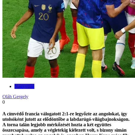
Nagyvilág
Oláh Gergely
0
A címvédő francia válogatott 2:1-re legyőzte az angolokat, így
utolsóként jutott az elődöntőbe a labdarúgó-világbajnokságon.
A torna talán legjobb mérkőzését hozta a két együttes
összecsapása, amely a végletekig kiélezett volt, s bizony simán