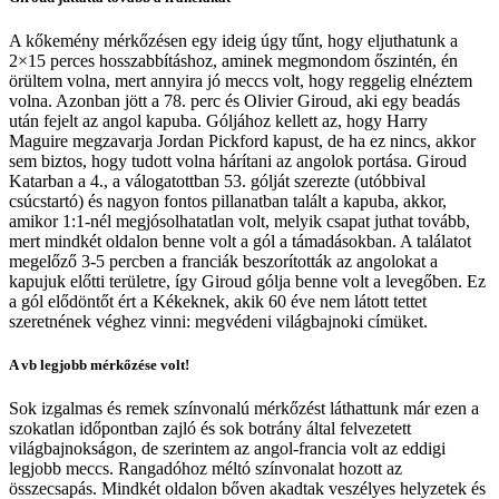
A kőkemény mérkőzésen egy ideig úgy tűnt, hogy eljuthatunk a
2×15 perces hosszabbításhoz, aminek megmondom őszintén, én
örültem volna, mert annyira jó meccs volt, hogy reggelig elnéztem
volna. Azonban jött a 78. perc és Olivier Giroud, aki egy beadás
után fejelt az angol kapuba. Góljához kellett az, hogy Harry
Maguire megzavarja Jordan Pickford kapust, de ha ez nincs, akkor
sem biztos, hogy tudott volna hárítani az angolok portása. Giroud
Katarban a 4., a válogatottban 53. gólját szerezte (utóbbival
csúcstartó) és nagyon fontos pillanatban talált a kapuba, akkor,
amikor 1:1-nél megjósolhatatlan volt, melyik csapat juthat tovább,
mert mindkét oldalon benne volt a gól a támadásokban. A találatot
megelőző 3-5 percben a franciák beszorították az angolokat a
kapujuk előtti területre, így Giroud gólja benne volt a levegőben. Ez
a gól elődöntőt ért a Kékeknek, akik 60 éve nem látott tettet
szeretnének véghez vinni: megvédeni világbajnoki címüket.
A vb legjobb mérkőzése volt!
Sok izgalmas és remek színvonalú mérkőzést láthattunk már ezen a
szokatlan időpontban zajló és sok botrány által felvezetett
világbajnokságon, de szerintem az angol-francia volt az eddigi
legjobb meccs. Rangadóhoz méltó színvonalat hozott az
összecsapás. Mindkét oldalon bőven akadtak veszélyes helyzetek és