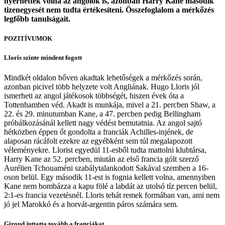
nyerhettek volna az angolok is, azonban Harry Kane második
tizenegyesét nem tudta értékesíteni. Összefoglalom a mérkőzés
legfőbb tanulságait.
POZITÍVUMOK
Lloris szinte mindent fogott
Mindkét oldalon bőven akadtak lehetőségek a mérkőzés során,
azonban picivel több helyzete volt Angliának. Hugo Lloris jól
ismerheti az angol játékosok többségét, hiszen évek óta a
Tottenhamben véd. Akadt is munkája, mivel a 21. percben Shaw, a
22. és 29. minutumban Kane, a 47. percben pedig Bellingham
próbálkozásánál kellett nagy védést bemutatnia. Az angol sajtó
hétközben éppen őt gondolta a franciák Achilles-injének, de
alaposan rácáfolt ezekre az egyébként sem túl megalapozott
véleményekre. Llorist egyedül 11-esből tudta mattolni klubtársa,
Harry Kane az 52. percben, miután az első francia gólt szerző
Aurélien Tchouaméni szabálytalankodott Sakával szemben a 16-
oson belül. Egy második 11-est is fognia kellett volna, amennyiben
Kane nem bombázza a kapu fölé a labdát az utolsó tíz percen belül,
2:1-es francia vezetésnél. Lloris tehát remek formában van, ami nem
jó jel Marokkó és a horvát-argentin páros számára sem.
Giroud juttatta tovább a franciákat