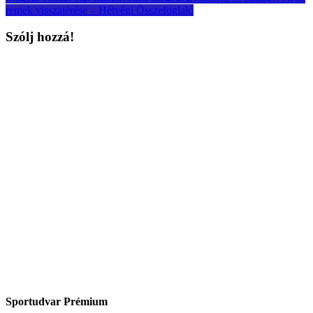
remek visszatérése – Hétvégi Összefoglaló
Szólj hozzá!
Sportudvar Prémium