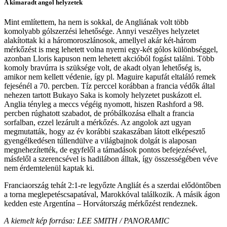
A kimaradt angol helyzetek
Mint említettem, ha nem is sokkal, de Angliának volt több
komolyabb gólszerzési lehetősége. Annyi veszélyes helyzetet
alakítottak ki a háromoroszlánosok, amellyel akár két-három
mérkőzést is meg lehetett volna nyerni egy-két gólos különbséggel,
azonban Lloris kapuson nem lehetett akcióból fogást találni. Több
komoly bravúrra is szüksége volt, de akadt olyan lehetőség is,
amikor nem kellett védenie, így pl. Maguire kapufát eltaláló remek
fejesénél a 70. percben. Tíz perccel korábban a francia védők által
nehezen tartott Bukayo Saka is komoly helyzetet puskázott el.
Anglia tényleg a meccs végéig nyomott, hiszen Rashford a 98.
percben rúghatott szabadot, de próbálkozása elhalt a francia
sorfalban, ezzel lezárult a mérkőzés. Az angolok azt ugyan
megmutatták, hogy az év korábbi szakaszában látott elképesztő
gyengélkedésen túllendülve a világbajnok dolgát is alaposan
megnehezítették, de egyfelől a támadások pontos befejezésével,
másfelől a szerencsével is hadilábon álltak, így összességében véve
nem érdemtelenül kaptak ki.
Franciaország tehát 2:1-re legyőzte Angliát és a szerdai elődöntőben
a torna meglepetéscsapatával, Marokkóval találkozik. A másik ágon
kedden este Argentína – Horvátország mérkőzést rendeznek.
A kiemelt kép forrása:
LEE SMITH / PANORAMIC