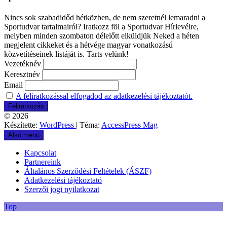
Nincs sok szabadidőd hétközben, de nem szeretnél lemaradni a
Sportudvar tartalmairól? Iratkozz föl a Sportudvar Hírlevélre,
melyben minden szombaton délelőtt elküldjük Neked a héten
megjelent cikkeket és a hétvége magyar vonatkozású
közvetítéseinek listáját is. Tarts velünk!
Vezetéknév
Keresztnév
Email
A feliratkozással elfogadod az adatkezelési tájékoztatót.
© 2026
Készítette:
WordPress
| Téma:
AccessPress Mag
Alsó menü
Kapcsolat
Partnereink
Általános Szerződési Feltételek (ÁSZF)
Adatkezelési tájékoztató
Szerzői jogi nyilatkozat
Top