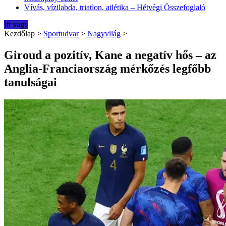
Vívás, vízilabda, triatlon, atlétika – Hétvégi Összefoglaló
Itt vagy
Kezdőlap
>
Sportudvar
>
Nagyvilág
>
Giroud a pozitív, Kane a negatív hős – az
Anglia-Franciaország mérkőzés legfőbb
tanulságai