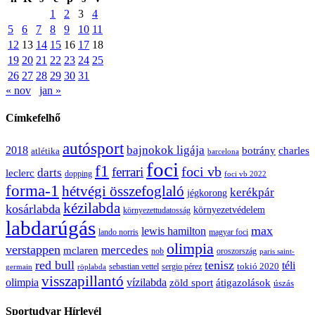
1
2
3
4
5
6
7
8
9
10
11
12
13
14
15
16
17
18
19
20
21
22
23
24
25
26
27
28
29
30
31
« nov
jan »
Címkefelhő
autósport
bajnokok ligája
2018
botrány
charles
atlétika
barcelona
foci
f1
ferrari
foci vb
darts
leclerc
dopping
foci vb 2022
forma-1
hétvégi összefoglaló
kerékpár
jégkorong
kézilabda
kosárlabda
környezetvédelem
környezettudatosság
labdarúgás
max
lewis hamilton
lando norris
magyar foci
olimpia
verstappen
mercedes
mclaren
oroszország
nob
paris saint-
red bull
tenisz
téli
sergio pérez
tokió 2020
röplabda
sebastian vettel
germain
visszapillantó
olimpia
vízilabda
átigazolások
zöld sport
úszás
Sportudvar Hírlevél