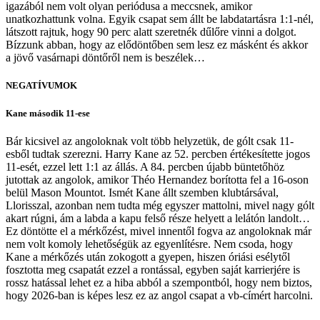
igazából nem volt olyan periódusa a meccsnek, amikor
unatkozhattunk volna. Egyik csapat sem állt be labdatartásra 1:1-nél,
látszott rajtuk, hogy 90 perc alatt szeretnék dűlőre vinni a dolgot.
Bízzunk abban, hogy az elődöntőben sem lesz ez másként és akkor
a jövő vasárnapi döntőről nem is beszélek…
NEGATÍVUMOK
Kane második 11-ese
Bár kicsivel az angoloknak volt több helyzetük, de gólt csak 11-
esből tudtak szerezni. Harry Kane az 52. percben értékesítette jogos
11-esét, ezzel lett 1:1 az állás. A 84. percben újabb büntetőhöz
jutottak az angolok, amikor Théo Hernandez borította fel a 16-oson
belül Mason Mountot. Ismét Kane állt szemben klubtársával,
Llorisszal, azonban nem tudta még egyszer mattolni, mivel nagy gólt
akart rúgni, ám a labda a kapu felső része helyett a lelátón landolt…
Ez döntötte el a mérkőzést, mivel innentől fogva az angoloknak már
nem volt komoly lehetőségük az egyenlítésre. Nem csoda, hogy
Kane a mérkőzés után zokogott a gyepen, hiszen óriási esélytől
fosztotta meg csapatát ezzel a rontással, egyben saját karrierjére is
rossz hatással lehet ez a hiba abból a szempontból, hogy nem biztos,
hogy 2026-ban is képes lesz ez az angol csapat a vb-címért harcolni.