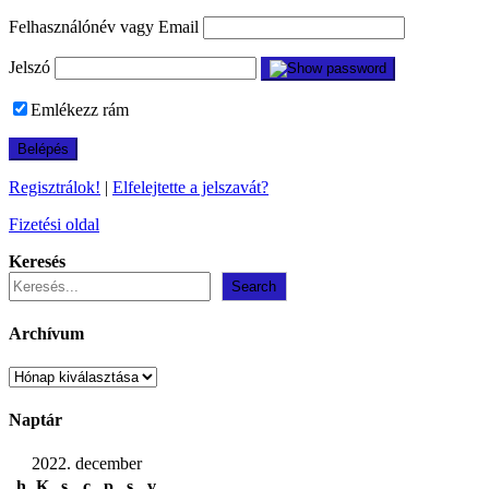
Felhasználónév vagy Email
Jelszó
Emlékezz rám
Regisztrálok!
|
Elfelejtette a jelszavát?
Fizetési oldal
Keresés
Search
Archívum
Archívum
Naptár
2022. december
h
K
s
c
p
s
v