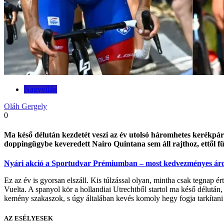
Nagyvilág
Oláh Gergely
0
Ma késő délután kezdetét veszi az év utolsó háromhetes kerékpáro
doppingügybe keveredett Nairo Quintana sem áll rajthoz, ettől fü
Nyári akció a Sportudvar Prémiumban – most kedvezményes áron
Ez az év is gyorsan elszáll. Kis túlzással olyan, mintha csak tegnap é
Vuelta. A spanyol kör a hollandiai Utrechtből startol ma késő délutá
kemény szakaszok, s úgy általában kevés komoly hegy fogja tarkítani az
AZ ESÉLYESEK