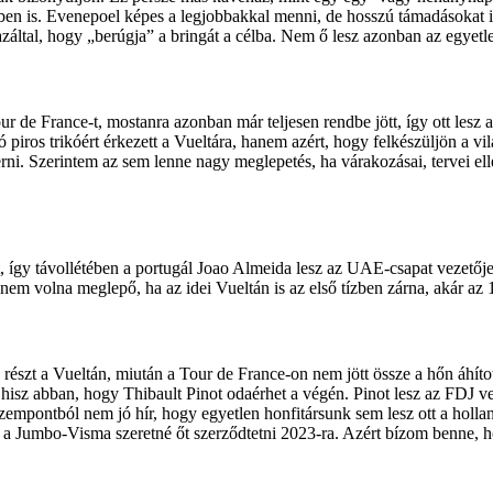
n is. Evenepoel képes a legjobbakkal menni, de hosszú támadásokat is
által, hogy „berúgja” a bringát a célba. Nem ő lesz azonban az egyetle
r de France-t, mostanra azonban már teljesen rendbe jött, így ott lesz a
áró piros trikóért érkezett a Vueltára, hanem azért, hogy felkészüljön a v
i. Szerintem az sem lenne nagy meglepetés, ha várakozásai, tervei elle
t, így távollétében a portugál Joao Almeida lesz az UAE-csapat vezetőj
s nem volna meglepő, ha az idei Vueltán is az első tízben zárna, akár az 
észt a Vueltán, miután a Tour de France-on nem jött össze a hőn áhíto
hisz abban, hogy Thibault Pinot odaérhet a végén. Pinot lesz az FDJ v
empontból nem jó hír, hogy egyetlen honfitársunk sem lesz ott a hollandi
ag a Jumbo-Visma szeretné őt szerződtetni 2023-ra. Azért bízom benne, h