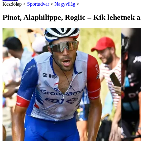
Kezdőlap
>
Sportudvar
>
Nagyvilág
>
Pinot, Alaphilippe, Roglic – Kik lehetnek a