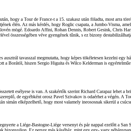
tán, hogy a Tour de France-t a 15. szakasz után föladta, most arra töre
ttjének élén. Az más kérdés, hogy Roglic csapata, a Jumbo-Visma, ame
 a szlovén mögé. Edoardo Affini, Rohan Dennis, Robert Gesink, Chris 
telével összességében véve gyengének tűnik, s ez bizony destabilizálha
ves ausztrál tavasszal megmutatta, hogy képes tökéletesen kezelni egy h
tt a Borától, hiszen Sergio Higuita és Wilco Kelderman is egyértelműe
zetett esélyese is van. A szakértők szerint Richard Carapaz lehet a br
szereplő, de egyébként orosz Pavel Szivakov is odaérhet a végén. A To
 után simán elképzelhető, hogy most valamely ineososnak sikerül a csúcsr
egnyerte a Liége-Bastogne-Liége versenyt és pár nappal ezelőtt a San S
bnak bizonyuljon. Ez persze más kávéház, mint egy egy- vagy néhánynapo