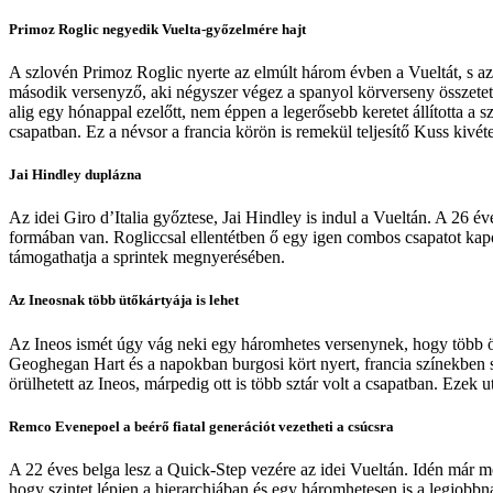
Primoz Roglic negyedik Vuelta-győzelmére hajt
A szlovén Primoz Roglic nyerte az elmúlt három évben a Vueltát, s azu
második versenyző, aki négyszer végez a spanyol körverseny összete
alig egy hónappal ezelőtt, nem éppen a legerősebb keretet állította
csapatban. Ez a névsor a francia körön is remekül teljesítő Kuss kivé
Jai Hindley duplázna
Az idei Giro d’Italia győztese, Jai Hindley is indul a Vueltán. A 26 é
formában van. Rogliccsal ellentétben ő egy igen combos csapatot kapo
támogathatja a sprintek megnyerésében.
Az Ineosnak több ütőkártyája is lehet
Az Ineos ismét úgy vág neki egy háromhetes versenynek, hogy több öss
Geoghegan Hart és a napokban burgosi kört nyert, francia színekben 
örülhetett az Ineos, márpedig ott is több sztár volt a csapatban. Ezek
Remco Evenepoel a beérő fiatal generációt vezetheti a csúcsra
A 22 éves belga lesz a Quick-Step vezére az idei Vueltán. Idén már m
hogy szintet lépjen a hierarchiában és egy háromhetesen is a legjob