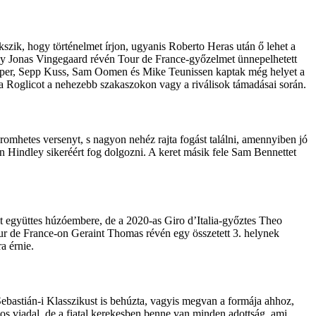
kszik, hogy történelmet írjon, ugyanis Roberto Heras után ő lehet a
ly Jonas Vingegaard révén Tour de France-győzelmet ünnepelhetett
Harper, Sepp Kuss, Sam Oomen és Mike Teunissen kaptak még helyet a
tja Roglicot a nehezebb szakaszokon vagy a riválisok támadásai során.
áromhetes versenyt, s nagyon nehéz rajta fogást találni, amennyiben jó
n Hindley sikeréért fog dolgozni. A keret másik fele Sam Bennettet
it együttes húzóembere, de a 2020-as Giro d’Italia-győztes Theo
ur de France-on Geraint Thomas révén egy összetett 3. helynek
a érnie.
ebastián-i Klasszikust is behúzta, vagyis megvan a formája ahhoz,
s viadal, de a fiatal kerekesben benne van minden adottság, ami