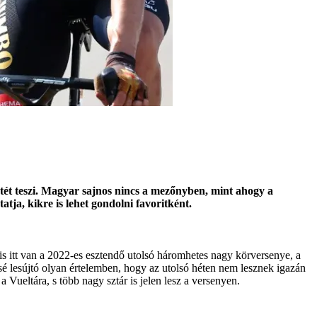
etét teszi. Magyar sajnos nincs a mezőnyben, mint ahogy a
ja, kikre is lehet gondolni favoritként.
áris itt van a 2022-es esztendő utolsó háromhetes nagy körversenye, a
sé lesújtó olyan értelemben, hogy az utolsó héten nem lesznek igazán
 Vueltára, s több nagy sztár is jelen lesz a versenyen.