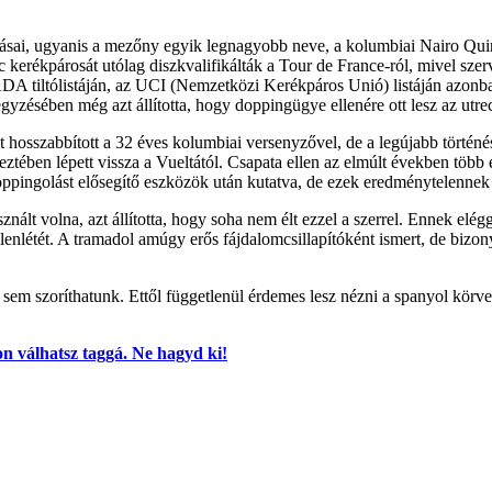
ásai, ugyanis a mezőny egyik legnagyobb neve, a kolumbiai Nairo Quint
kerékpárosát utólag diszkvalifikálták a Tour de France-ról, mivel szerv
DA tiltólistáján, az UCI (Nemzetközi Kerékpáros Unió) listáján azonban i
yzésében még azt állította, hogy doppingügye ellenére ott lesz az utre
 hosszabbított a 32 éves kolumbiai versenyzővel, de a legújabb törté
tkeztében lépett vissza a Vueltától. Csapata ellen az elmúlt években töb
doppingolást elősegítő eszközök után kutatva, de ezek eredménytelennek
nált volna, azt állította, hogy soha nem élt ezzel a szerrel. Ennek el
lenlétét. A tramadol amúgy erős fájdalomcsillapítóként ismert, de bizony
 sem szoríthatunk. Ettől függetlenül érdemes lesz nézni a spanyol körve
 válhatsz taggá. Ne hagyd ki!