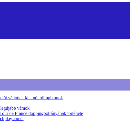
iót váltottak ki a női olimpikonok
a legújabb vámok
 Tour de France doppingbotrányának története
tchplay-címét