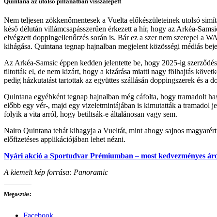
Quintana az utolsó pillanatban visszalépett
Nem teljesen zökkenőmentesek a Vuelta előkészületeinek utolsó simít
késő délután villámcsapásszerűen érkezett a hír, hogy az Arkéa-Samsic 
elvégzett doppingellenőrzés során is. Bár ez a szer nem szerepel a WA
kihágása. Quintana tegnap hajnalban megjelent közösségi médiás bejeg
Az Arkéa-Samsic éppen kedden jelentette be, hogy 2025-ig szerződést
tiltották el, de nem kizárt, hogy a kizárása miatti nagy fölhajtás köve
pedig házkutatást tartottak az együttes szállásán doppingszerek és a 
Quintana egyébként tegnap hajnalban még cáfolta, hogy tramadolt hasz
előbb egy vér-, majd egy vizeletmintájában is kimutatták a tramadol je
folyik a vita arról, hogy betiltsák-e általánosan vagy sem.
Nairo Quintana tehát kihagyja a Vueltát, mint ahogy sajnos magyarért
előfizetéses applikációjában lehet nézni.
Nyári akció a Sportudvar Prémiumban – most kedvezményes áron
A kiemelt kép forrása: Panoramic
Megosztás:
Facebook