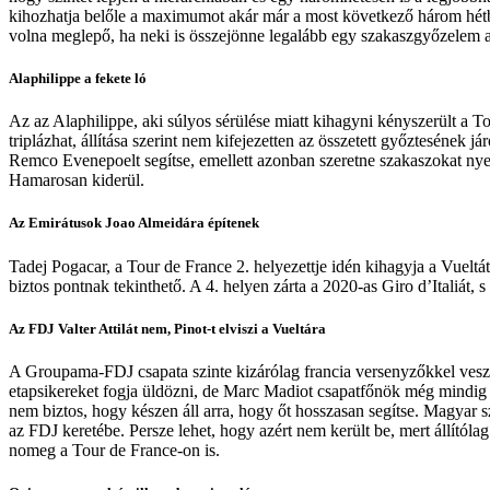
kihozhatja belőle a maximumot akár már a most következő három hétbe
volna meglepő, ha neki is összejönne legalább egy szakaszgyőzelem az
Alaphilippe a fekete ló
Az az Alaphilippe, aki súlyos sérülése miatt kihagyni kényszerült a Tou
triplázhat, állítása szerint nem kifejezetten az összetett győztesének j
Remco Evenepoelt segítse, emellett azonban szeretne szakaszokat nyern
Hamarosan kiderül.
Az Emirátusok Joao Almeidára építenek
Tadej Pogacar, a Tour de France 2. helyezettje idén kihagyja a Vueltá
biztos pontnak tekinthető. A 4. helyen zárta a 2020-as Giro d’Italiát, 
Az FDJ Valter Attilát nem, Pinot-t elviszi a Vueltára
A Groupama-FDJ csapata szinte kizárólag francia versenyzőkkel vesz r
etapsikereket fogja üldözni, de Marc Madiot csapatfőnök még mindig 
nem biztos, hogy készen áll arra, hogy őt hosszasan segítse. Magyar sz
az FDJ keretébe. Persze lehet, hogy azért nem került be, mert állítól
nomeg a Tour de France-on is.