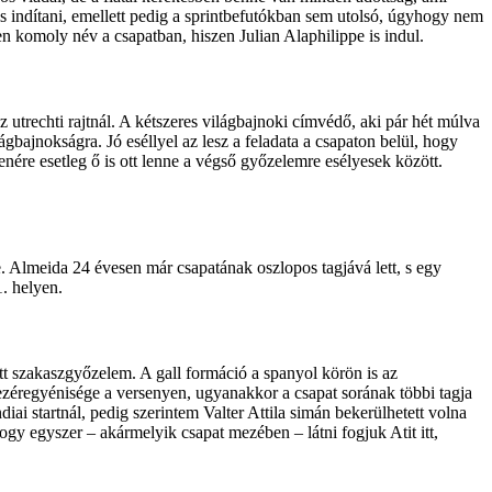
 indítani, emellett pedig a sprintbefutókban sem utolsó, úgyhogy nem
n komoly név a csapatban, hiszen Julian Alaphilippe is indul.
z utrechti rajtnál. A kétszeres világbajnoki címvédő, aki pár hét múlva
ilágbajnokságra. Jó eséllyel az lesz a feladata a csapaton belül, hogy
nére esetleg ő is ott lenne a végső győzelemre esélyesek között.
e. Almeida 24 évesen már csapatának oszlopos tagjává lett, s egy
1. helyen.
tt szakaszgyőzelem. A gall formáció a spanyol körön is az
ezéregyénisége a versenyen, ugyanakkor a csapat sorának többi tagja
ai startnál, pedig szerintem Valter Attila simán bekerülhetett volna
ogy egyszer – akármelyik csapat mezében – látni fogjuk Atit itt,