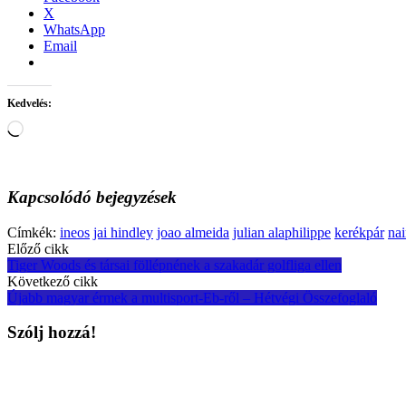
X
WhatsApp
Email
Kedvelés:
Loading…
Kapcsolódó bejegyzések
Címkék:
ineos
jai hindley
joao almeida
julian alaphilippe
kerékpár
nai
Post
Előző cikk
Tiger Woods és társai föllépnének a szakadár golfliga ellen
navigation
Következő cikk
Újabb magyar érmek a multisport-Eb-ről – Hétvégi Összefoglaló
Szólj hozzá!