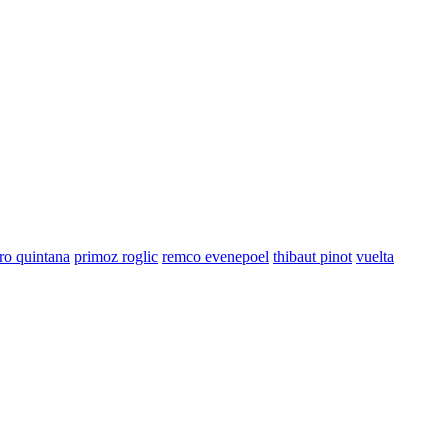
ro quintana
primoz roglic
remco evenepoel
thibaut pinot
vuelta