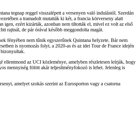
ana tegnap reggel visszalépett a versenyen való indulástól. Szerdán
ezetében a tramadolt mutatták ki két, a francia körverseny alatt
gen, ezért kizárták, azonban nem tiltották el, mivel ez volt az első
chti rajtnál, de pár órával később meggondolta magát.
nések fényében nem tűnik egyszerűnek Quintana helyzete. Bár nem
b esetben is nyomozás folyt, a 2020-as és az idei Tour de France idején
 bizonyultak.
éggé ellentmond az UCI közleménye, amelyben részletesen leírják, hogy
os mennyiség fölött akár teljesítményfokozó is lehet. Jelenleg is
rsenyt, amelyet szokás szerint az Eurosporton vagy a csatorna