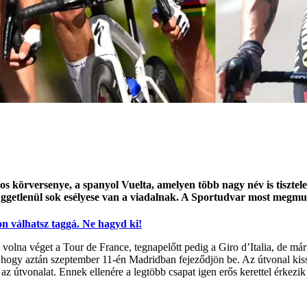
s körversenye, a spanyol Vuelta, amelyen több nagy név is tisztel
ggetlenül sok esélyese van a viadalnak. A Sportudvar most megmutat
 válhatsz taggá. Ne hagyd ki!
rt volna véget a Tour de France, tegnapelőtt pedig a Giro d’Italia, de m
n, hogy aztán szeptember 11-én Madridban fejeződjön be. Az útvonal kis
 útvonalat. Ennek ellenére a legtöbb csapat igen erős kerettel érkezik a