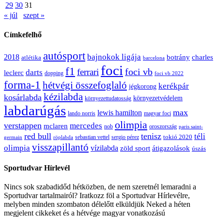
29
30
31
« júl
szept »
Címkefelhő
autósport
bajnokok ligája
2018
botrány
charles
atlétika
barcelona
foci
f1
ferrari
foci vb
darts
leclerc
dopping
foci vb 2022
forma-1
hétvégi összefoglaló
kerékpár
jégkorong
kézilabda
kosárlabda
környezetvédelem
környezettudatosság
labdarúgás
max
lewis hamilton
lando norris
magyar foci
olimpia
verstappen
mercedes
mclaren
oroszország
nob
paris saint-
red bull
tenisz
téli
sergio pérez
tokió 2020
röplabda
sebastian vettel
germain
visszapillantó
olimpia
vízilabda
átigazolások
zöld sport
úszás
Sportudvar Hírlevél
Nincs sok szabadidőd hétközben, de nem szeretnél lemaradni a
Sportudvar tartalmairól? Iratkozz föl a Sportudvar Hírlevélre,
melyben minden szombaton délelőtt elküldjük Neked a héten
megjelent cikkeket és a hétvége magyar vonatkozású