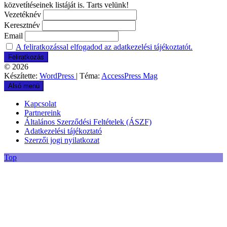
közvetítéseinek listáját is. Tarts velünk!
Vezetéknév
Keresztnév
Email
A feliratkozással elfogadod az adatkezelési tájékoztatót.
© 2026
Készítette:
WordPress
| Téma:
AccessPress Mag
Alsó menü
Kapcsolat
Partnereink
Általános Szerződési Feltételek (ÁSZF)
Adatkezelési tájékoztató
Szerzői jogi nyilatkozat
Top