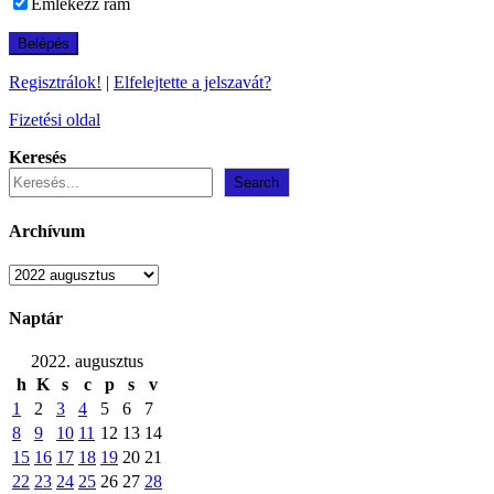
Emlékezz rám
Regisztrálok!
|
Elfelejtette a jelszavát?
Fizetési oldal
Keresés
Search
Archívum
Archívum
Naptár
2022. augusztus
h
K
s
c
p
s
v
1
2
3
4
5
6
7
8
9
10
11
12
13
14
15
16
17
18
19
20
21
22
23
24
25
26
27
28