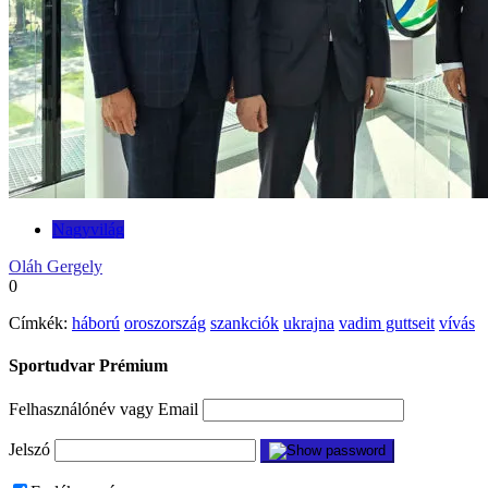
Nagyvilág
Oláh Gergely
0
Címkék:
háború
oroszország
szankciók
ukrajna
vadim guttseit
vívás
Sportudvar Prémium
Felhasználónév vagy Email
Jelszó