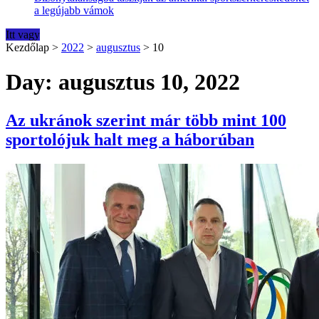
a legújabb vámok
Itt vagy
Kezdőlap
>
2022
>
augusztus
>
10
Day: augusztus 10, 2022
Az ukránok szerint már több mint 100
sportolójuk halt meg a háborúban