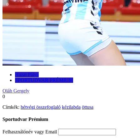
Hazai Pálya
SPORTUDVAR PRÉMIUM
Oláh Gergely
0
Címkék:
hétvégi összefoglaló
kézilabda
öttusa
Sportudvar Prémium
Felhasználónév vagy Email