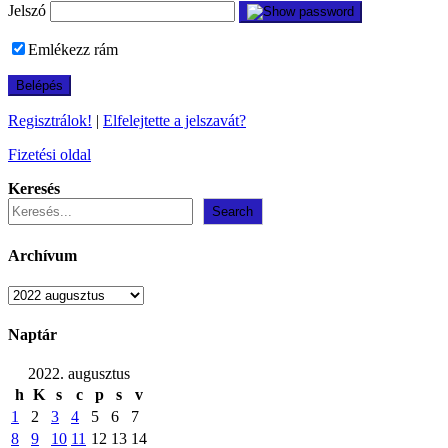
Jelszó
Emlékezz rám
Regisztrálok!
|
Elfelejtette a jelszavát?
Fizetési oldal
Keresés
Search
Archívum
Archívum
Naptár
2022. augusztus
h
K
s
c
p
s
v
1
2
3
4
5
6
7
8
9
10
11
12
13
14