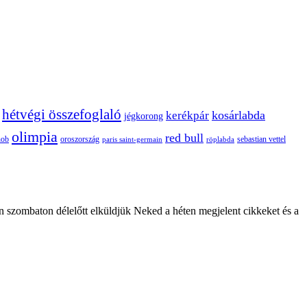
hétvégi összefoglaló
kosárlabda
kerékpár
jégkorong
olimpia
red bull
oroszország
nob
röplabda
sebastian vettel
paris saint-germain
n szombaton délelőtt elküldjük Neked a héten megjelent cikkeket és a