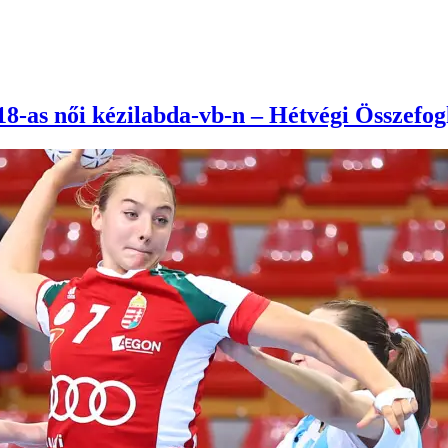
U18-as női kézilabda-vb-n – Hétvégi Összefog