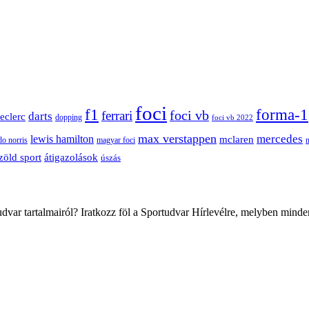
foci
f1
forma-1
ferrari
foci vb
darts
leclerc
dopping
foci vb 2022
max verstappen
mercedes
lewis hamilton
mclaren
do norris
magyar foci
átigazolások
zöld sport
úszás
var tartalmairól? Iratkozz föl a Sportudvar Hírlevélre, melyben minde