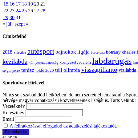
15
16
17
18
19
20
21
22
23
24
25
26
27
28
29
30
31
« júl
szept »
Címkefelhő
autósport
bajnokok ligája
2018
botrány
charles 
atlétika
barcelona
labdarúgás
kézilabda
környezetvédelem
környezettudatosság
lan
visszapillantó
tenisz
téli olimpia
vízilabda
sergio pérez
tokió 2020
Sportudvar Hírlevél
Nincs sok szabadidőd hétközben, de nem szeretnél lemaradni a Sportud
hétvége magyar vonatkozású közvetítéseinek listáját is. Tarts velünk!
Vezetéknév
Keresztnév
Email
A feliratkozással elfogadod az adatkezelési tájékoztatót.
© 2026