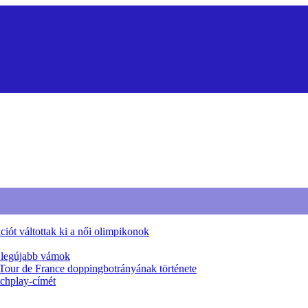
iót váltottak ki a női olimpikonok
a legújabb vámok
 Tour de France doppingbotrányának története
tchplay-címét