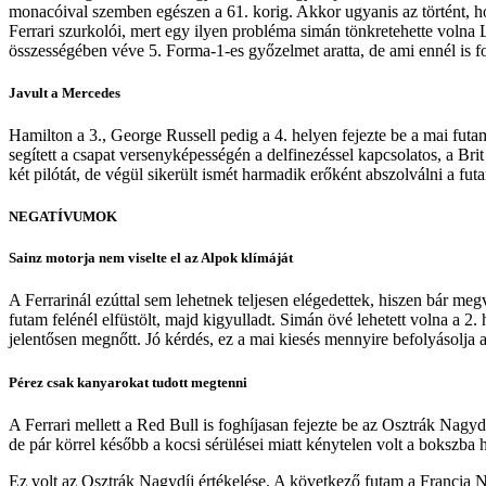
monacóival szemben egészen a 61. korig. Akkor ugyanis az történt, hog
Ferrari szurkolói, mert egy ilyen probléma simán tönkretehette volna L
összességében véve 5. Forma-1-es győzelmet aratta, de ami ennél is 
Javult a Mercedes
Hamilton a 3., George Russell pedig a 4. helyen fejezte be a mai futam
segített a csapat versenyképességén a delfinezéssel kapcsolatos, a Br
két pilótát, de végül sikerült ismét harmadik erőként abszolválni a 
NEGATÍVUMOK
Sainz motorja nem viselte el az Alpok klímáját
A Ferrarinál ezúttal sem lehetnek teljesen elégedettek, hiszen bár 
futam felénél elfüstölt, majd kigyulladt. Simán övé lehetett volna a 2
jelentősen megnőtt. Jó kérdés, ez a mai kiesés mennyire befolyásolja 
Pérez csak kanyarokat tudott megtenni
A Ferrari mellett a Red Bull is foghíjasan fejezte be az Osztrák Nagyd
de pár körrel később a kocsi sérülései miatt kénytelen volt a bokszba 
Ez volt az Osztrák Nagydíj értékelése. A következő futam a Francia N