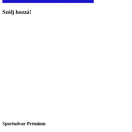
Tiger Woods a legrangosabb versenyen tér vissza
Szólj hozzá!
Sportudvar Prémium