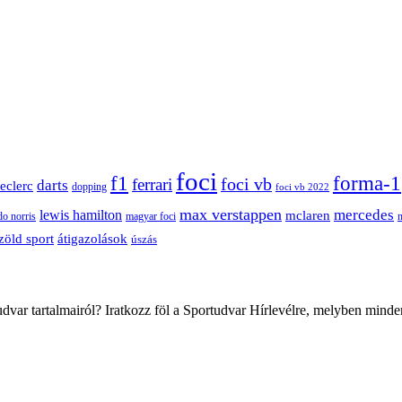
foci
f1
forma-1
ferrari
foci vb
darts
leclerc
dopping
foci vb 2022
max verstappen
mercedes
lewis hamilton
mclaren
do norris
magyar foci
átigazolások
zöld sport
úszás
var tartalmairól? Iratkozz föl a Sportudvar Hírlevélre, melyben minde