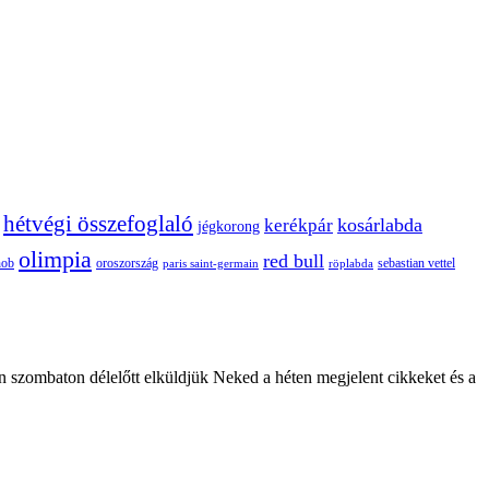
hétvégi összefoglaló
kosárlabda
kerékpár
jégkorong
olimpia
red bull
oroszország
nob
röplabda
sebastian vettel
paris saint-germain
n szombaton délelőtt elküldjük Neked a héten megjelent cikkeket és a