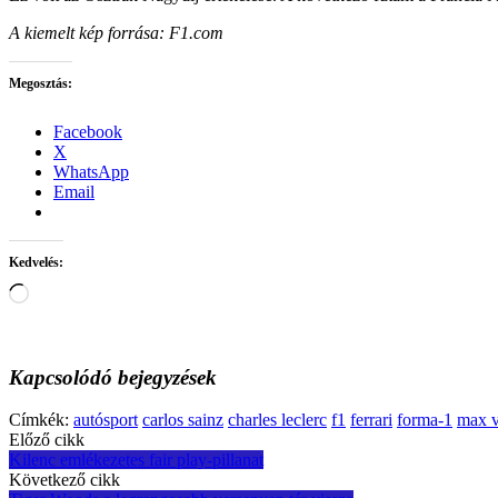
A kiemelt kép forrása: F1.com
Megosztás:
Facebook
X
WhatsApp
Email
Kedvelés:
Loading…
Kapcsolódó bejegyzések
Címkék:
autósport
carlos sainz
charles leclerc
f1
ferrari
forma-1
max v
Post
Előző cikk
Kilenc emlékezetes fair play-pillanat
navigation
Következő cikk