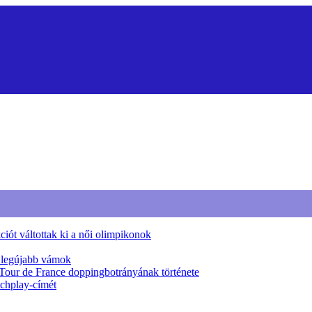
iót váltottak ki a női olimpikonok
a legújabb vámok
 Tour de France doppingbotrányának története
tchplay-címét