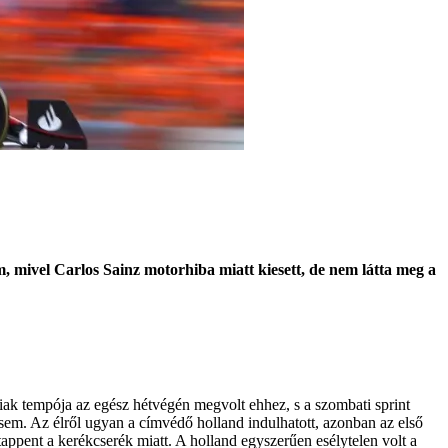
, mivel Carlos Sainz motorhiba miatt kiesett, de nem látta meg a
óiak tempója az egész hétvégén megvolt ehhez, s a szombati sprint
sem. Az élről ugyan a címvédő holland indulhatott, azonban az első
ppent a kerékcserék miatt. A holland egyszerűen esélytelen volt a