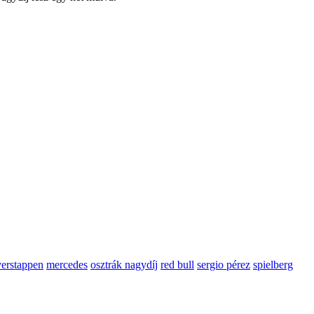
erstappen
mercedes
osztrák nagydíj
red bull
sergio pérez
spielberg