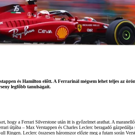
appen és Hamilton előtt. A Ferrarinál mégsem lehet teljes az öröm
seny legfőbb tanulságait.
, hogy a Ferrari Silverstone után itt is győzelmet arathat. A maranell
errari útjába – Max Verstappen és Charles Leclerc beragadó gázpedálja 
ull Ringen. Leclerc összesen háromszor előzte meg a futam során Versta