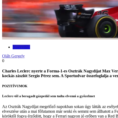
Nagyvilág
Oláh Gergely
0
Charles Leclerc nyerte a Forma-1-es Osztrák Nagydíjat Max Verst
kockás zászlót Sergio Pérez sem. A Sportudvar összefoglalja a ver
POZITÍVUMOK
Leclerc-től a beragadt gázpedál sem tudta elvenni a győzelmet
Az Osztrák Nagydíjat megelőző napokban sokan úgy látták az esélyeket
elvesztése után a mai főfutamon már senki és semmi sem állhatott a F
köröktől fogva érződött, hogy a Ferrari nagyon jó erőben van a Red B