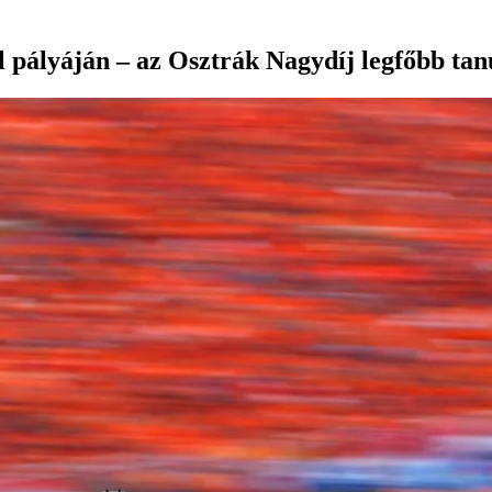
l pályáján – az Osztrák Nagydíj legfőbb tan