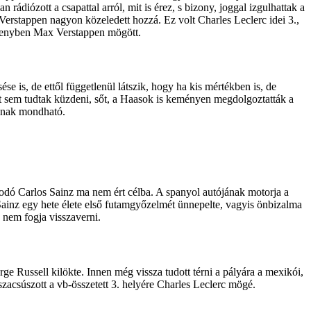
diózott a csapattal arról, mit is érez, s bizony, joggal izgulhattak a
 Verstappen nagyon közeledett hozzá. Ez volt Charles Leclerc idei 3.,
ersenyben Max Verstappen mögött.
e is, de ettől függetlenül látszik, hogy ha kis mértékben is, de
most sem tudtak küzdeni, sőt, a Haasok is keményen megdolgoztatták a
jónak mondható.
kodó Carlos Sainz ma nem ért célba. A spanyol autójának motorja a
t. Sainz egy hete élete első futamgyőzelmét ünnepelte, vagyis önbizalma
z nem fogja visszaverni.
ge Russell kilökte. Innen még vissza tudott térni a pályára a mexikói,
szacsúszott a vb-összetett 3. helyére Charles Leclerc mögé.