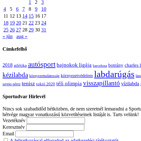
1
2
3
4
5
6
7
8
9
10
11
12
13
14
15
16
17
18
19
20
21
22
23
24
25
26
27
28
29
30
31
« jún
aug »
Címkefelhő
autósport
bajnokok ligája
2018
botrány
charles 
atlétika
barcelona
labdarúgás
kézilabda
környezetvédelem
környezettudatosság
lan
visszapillantó
tenisz
téli olimpia
vízilabda
sergio pérez
tokió 2020
Sportudvar Hírlevél
Nincs sok szabadidőd hétközben, de nem szeretnél lemaradni a Sportud
hétvége magyar vonatkozású közvetítéseinek listáját is. Tarts velünk!
Vezetéknév
Keresztnév
Email
A feliratkozással elfogadod az adatkezelési tájékoztatót.