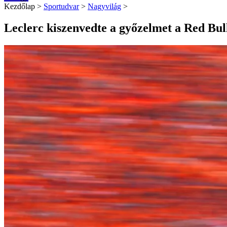
Kezdőlap
>
Sportudvar
>
Nagyvilág
>
Leclerc kiszenvedte a győzelmet a Red Bul