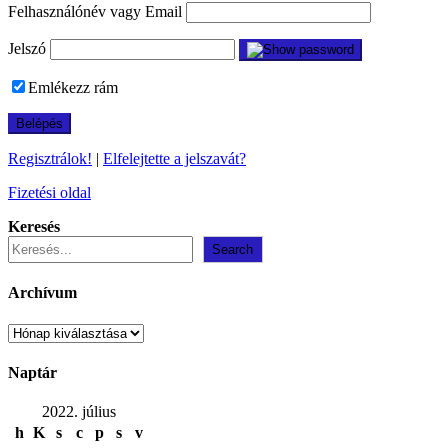
Felhasználónév vagy Email
Jelszó
Emlékezz rám
Regisztrálok!
|
Elfelejtette a jelszavát?
Fizetési oldal
Keresés
Search
Archívum
Archívum
Naptár
2022. július
h
K
s
c
p
s
v