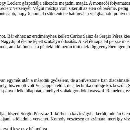
y Leclerc gázpedálja elkezdte megadni magát. A monacói folyamatosan rá
eclerc versenyét. Végül mázlija volt, sikerült az élen célbaérnie, pedig
fontosabb, hogy 6 ponttal csökkentette hátrányát a világbajnoki pontv
ot. Bár ehhez az eredményhez kellett Carlos Sainz és Sergio Pérez kiesés
it Nagydíjtól életbe lépett szabálymódosítás. A két élcsapattal persze 
futamot, ami különösen a pénteki időmérőn történtek függvényében igen 
megvan egymás után a második győzelem, de a Silverstone-ban diadalmas
. hely, hiszen ott volt Verstappen előtt, de a technika ördöge közbeszól
a spanyol lelki állapotát, amellyel voltak gondok tavasszal. Remélem, e
íjat, hiszen Sergio Pérez az 1. körben a kavicságyba került, miután Geor
hajtani, s föladni a versenyt. Komoly veszteség ez számára, mert így vis
agydíj lesz egy hét múlva.