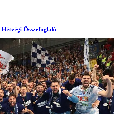
 Hétvégi Összefoglaló