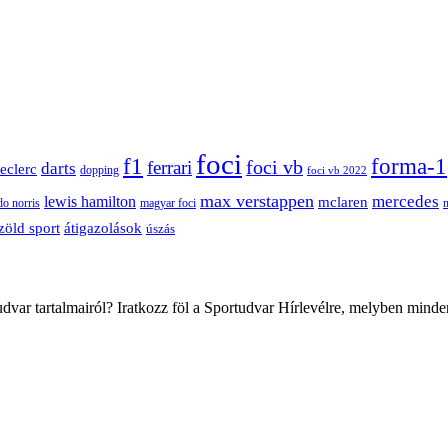
foci
f1
forma-1
ferrari
foci vb
darts
leclerc
dopping
foci vb 2022
max verstappen
mercedes
lewis hamilton
mclaren
do norris
magyar foci
átigazolások
zöld sport
úszás
var tartalmairól? Iratkozz föl a Sportudvar Hírlevélre, melyben minde