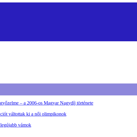
ő győzelme – a 2006-os Magyar Nagydíj története
iót váltottak ki a női olimpikonok
a legújabb vámok