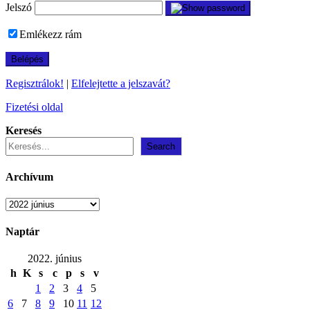
Jelszó
Emlékezz rám
Regisztrálok!
|
Elfelejtette a jelszavát?
Fizetési oldal
Keresés
Search
Archívum
Archívum
Naptár
2022. június
h
K
s
c
p
s
v
1
2
3
4
5
6
7
8
9
10
11
12