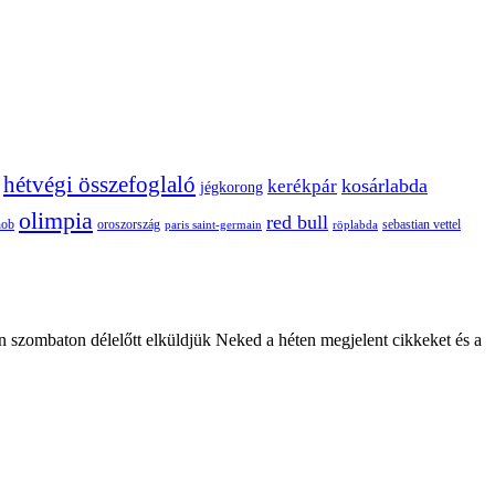
hétvégi összefoglaló
kosárlabda
kerékpár
jégkorong
olimpia
red bull
oroszország
nob
röplabda
sebastian vettel
paris saint-germain
n szombaton délelőtt elküldjük Neked a héten megjelent cikkeket és a