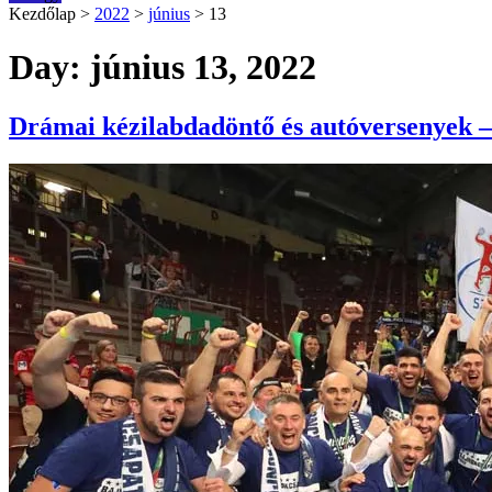
Kezdőlap
>
2022
>
június
>
13
Day: június 13, 2022
Drámai kézilabdadöntő és autóversenyek –