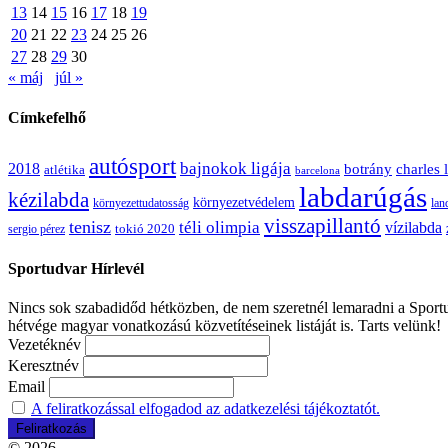
13
14
15
16
17
18
19
20
21
22
23
24
25
26
27
28
29
30
« máj
júl »
Címkefelhő
autósport
bajnokok ligája
2018
botrány
charles 
atlétika
barcelona
labdarúgás
kézilabda
környezetvédelem
környezettudatosság
lan
visszapillantó
tenisz
téli olimpia
vízilabda
sergio pérez
tokió 2020
Sportudvar Hírlevél
Nincs sok szabadidőd hétközben, de nem szeretnél lemaradni a Sportud
hétvége magyar vonatkozású közvetítéseinek listáját is. Tarts velünk!
Vezetéknév
Keresztnév
Email
A feliratkozással elfogadod az adatkezelési tájékoztatót.
© 2026