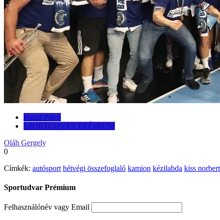
Hazai Pálya
SPORTUDVAR PRÉMIUM
Oláh Gergely
0
Címkék:
autósport
hétvégi összefoglaló
kamion
kézilabda
kiss norbert
Sportudvar Prémium
Felhasználónév vagy Email