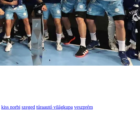
kiss norbi
szeged
túraautó világkupa
veszprém