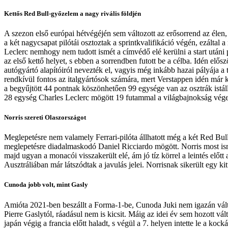
Kettős Red Bull-győzelem a nagy rivális földjén
A szezon első európai hétvégéjén sem változott az erősorrend az élen
a két nagycsapat pilótái osztoztak a sprintkvalifikáció végén, ezáltal
Leclerc nemhogy nem tudott ismét a címvédő elé kerülni a start utáni 
az első kettő helyet, s ebben a sorrendben futott be a célba. Idén elő
autógyártó alapítóiról nevezték el, vagyis még inkább hazai pályája a
rendkívül fontos az italgyártósok számára, mert Verstappen idén már 
a begyűjtött 44 pontnak köszönhetően 99 egysége van az osztrák istálló
28 egység Charles Leclerc mögött 19 futammal a világbajnokság vége 
Norris szereti Olaszországot
Meglepetésre nem valamely Ferrari-pilóta állhatott még a két Red Bul
meglepetésre diadalmaskodó Daniel Ricciardo mögött. Norris most ismét
majd ugyan a monacói visszakerült elé, ám jó tíz körrel a leintés elő
Ausztráliában már látszódtak a javulás jelei. Norrisnak sikerült egy k
Cunoda jobb volt, mint Gasly
Amióta 2021-ben beszállt a Forma-1-be, Cunoda Juki nem igazán váltott
Pierre Gaslytól, ráadásul nem is kicsit. Máig az idei év sem hozott v
japán végig a francia előtt haladt, s végül a 7. helyen intette le a ko