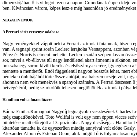
dimenziójában ő is villogott ezen a napon. Cunodának éppen ideje volt
ben. Kíváncsian várom, képes lesz-e még hasonlóan jó eredményeket elé
NEGATÍVUMOK
A Ferrari sötét versenye odahaza
Nagy reményekkel vágott neki a Ferrari az imolai futamnak, hiszen eg
van. A tegnapi sprint során Leclerc lerajtolta Verstappent, azonban vég
Pérez és Norris is elment mellette. Leclerc ezután szépen lassan összes
sor, mivel a vb-éllovas túl nagy lendülettel akart átmenni a sikánon,
bokszba egy soron kívüli kerék- és elsőszárny-cserére, így egészen a 9
mentette a menthetőt. Ettől függetlenül nagyon bosszús lehet, mert e
pénteken önhibájából törte össze autóját, ma balszerencséje volt, ugy
ahonnan nem volt menekvés a spanyol számára. A Ferrari összesen 8 pon
hétvégéjéről, pedig szurkolóik teljesen megtöltötték az imolai pálya lelá
Hamilton volt a futam lúzere
Bár az Emilia-Romagnai Nagydíj legnagyobb vesztesének Charles Lecler
még csapatfőnökével, Toto Wolffal is volt egy nem éppen vicces szóvá
büntetése miatt előrejött a 13. pozícióba. Nagy dicsőség… Hamiltont s
kitartóan támadta is, de egyszerűen mindig annyival volt előtte Gasl
Alexander Albon és Esteban Ocon, akik mögött ő is folyamatosan nyith