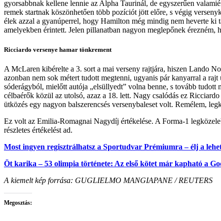
gyorsabbnak kellene lennie az Alpha Taurinál, de egyszerűen valamiér
remek startnak köszönhetően több pozíciót jött előre, s végig versenyk
élek azzal a gyanúperrel, hogy Hamilton még mindig nem heverte ki tava
amelyekben érintett. Jelen pillanatban nagyon meglepőnek érezném, 
Ricciardo versenye hamar tönkrement
A McLaren kibérelte a 3. sort a mai verseny rajtjára, hiszen Lando Norr
azonban nem sok métert tudott megtenni, ugyanis pár kanyarral a rajt 
sóderágyból, mielőtt autója „elsüllyedt” volna benne, s tovább tudott 
célbaérők közül az utolsó, azaz a 18. lett. Nagy csalódás ez Ricciardo
ütközés egy nagyon balszerencsés versenybaleset volt. Remélem, leg
Ez volt az Emilia-Romagnai Nagydíj értékelése. A Forma-1 legközelebb
részletes értékelést ad.
Most ingyen regisztrálhatsz a Sportudvar Prémiumra – élj a lehet
Öt karika – 53 olimpia története: Az első kötet már kapható a Go
A kiemelt kép forrása:
GUGLIELMO MANGIAPANE / REUTERS
Megosztás: