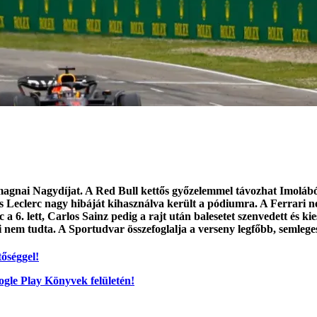
gnai Nagydíjat. A Red Bull kettős győzelemmel távozhat Imolából, 
 Leclerc nagy hibáját kihasználva került a pódiumra. A Ferrari ne
 a 6. lett, Carlos Sainz pedig a rajt után balesetet szenvedett és 
i nem tudta. A Sportudvar összefoglalja a verseny legfőbb, semleges
őséggel!
ogle Play Könyvek felületén!