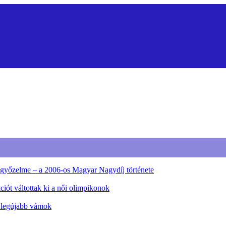
ő győzelme – a 2006-os Magyar Nagydíj története
iót váltottak ki a női olimpikonok
a legújabb vámok