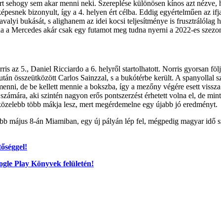
t sehogy sem akar menni neki. Szereplése különösen kínos azt nézve, h
épesnek bizonyult, így a 4. helyen ért célba. Eddig egyértelműen az ifj
lyi bukását, s alighanem az idei kocsi teljesítménye is frusztrálólag hat
ha a Mercedes akár csak egy futamot meg tudna nyerni a 2022-es szezo
is az 5., Daniel Ricciardo a 6. helyről startolhatott. Norris gyorsan föl
után összeütközött Carlos Sainzzal, s a bukótérbe került. A spanyollal 
menni, de be kellett mennie a bokszba, így a mezőny végére esett vissza.
 számára, aki szintén nagyon erős pontszerzést érhetett volna el, de mint
közelebb több mákja lesz, mert megérdemelne egy újabb jó eredményt.
 május 8-án Miamiban, egy új pályán lép fel, mégpedig magyar idő szer
őséggel!
ogle Play Könyvek felületén!