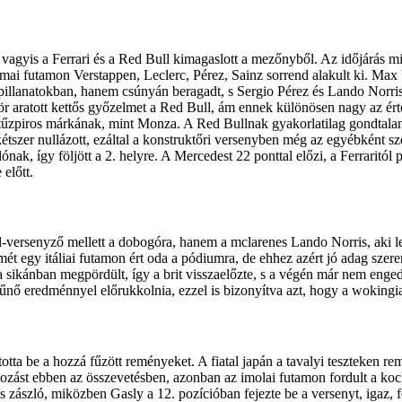
, vagyis a Ferrari és a Red Bull kimagaslott a mezőnyből. Az időjárás 
 a mai futamon Verstappen, Leclerc, Pérez, Sainz sorrend alakult ki. Ma
pillanatokban, hanem csúnyán beragadt, s Sergio Pérez és Lando Norris 
ször aratott kettős győzelmet a Red Bull, ám ennek különösen nagy az ért
 tűzpiros márkának, mint Monza. A Red Bullnak gyakorlatilag gondtalan f
kétszer nullázott, ezáltal a konstruktőri versenyben még az egyébként 
nak, így följött a 2. helyre. A Mercedest 22 ponttal előzi, a Ferraritó
előtt.
l-versenyző mellett a dobogóra, hanem a mclarenes Lando Norris, aki le
 egy itáliai futamon ért oda a pódiumra, de ehhez azért jó adag szerenc
tt a sikánban megpördült, így a brit visszaelőzte, s a végén már nem en
itűnő eredménnyel előrukkolnia, ezzel is bizonyítva azt, hogy a wokingiak
a be a hozzá fűzött reményeket. A fiatal japán a tavalyi teszteken rem
áltozást ebben az összevetésben, azonban az imolai futamon fordult a ko
ckás zászló, miközben Gasly a 12. pozícióban fejezte be a versenyt, igaz