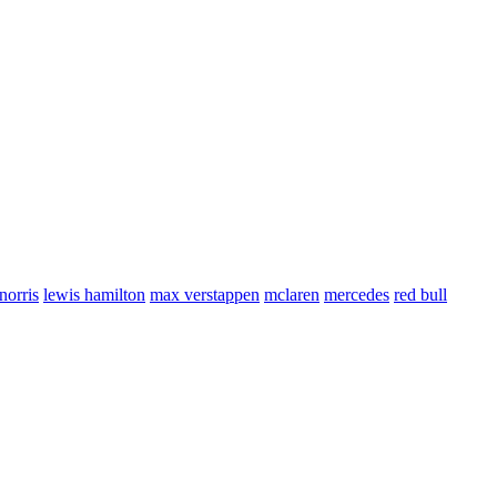
norris
lewis hamilton
max verstappen
mclaren
mercedes
red bull