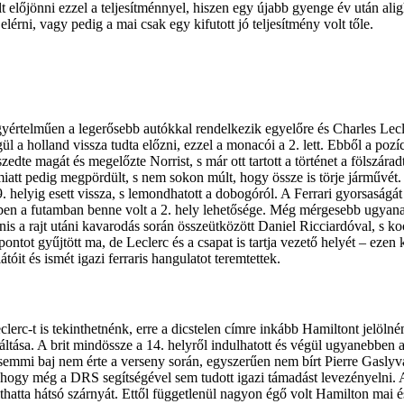
 előjönni ezzel a teljesítménnyel, hiszen egy újabb gyenge év után ali
rni, vagy pedig a mai csak egy kifutott jó teljesítmény volt tőle.
yértelműen a legerősebb autókkal rendelkezik egyelőre és Charles Lecle
ül a holland vissza tudta előzni, ezzel a monacói a 2. lett. Ebből a pozí
zedte magát és megelőzte Norrist, s már ott tartott a történet a fölszár
 emiatt pedig megpördült, s nem sokon múlt, hogy össze is törje járművé
. helyig esett vissza, s lemondhatott a dobogóról. A Ferrari gyorsaságát
bben a futamban benne volt a 2. hely lehetősége. Még mérgesebb ugyana
anis a rajt utáni kavarodás során összeütközött Daniel Ricciardóval, s 
tot gyűjtött ma, de Leclerc és a csapat is tartja vezető helyét – ezen 
tóit és ismét igazi ferraris hangulatot teremtettek.
c-t is tekinthetnénk, erre a dicstelen címre inkább Hamiltont jelölném
ltása. A brit mindössze a 14. helyről indulhatott és végül ugyanebben
emmi baj nem érte a verseny során, egyszerűen nem bírt Pierre Gaslyval
y, hogy még a DRS segítségével sem tudott igazi támadást levezényelni.
atta hátsó szárnyát. Ettől függetlenül nagyon égő volt Hamilton mai és