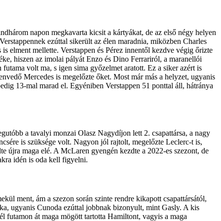
mindhárom napon megkavarta kicsit a kártyákat, de az első négy helyen
x Verstappennek ezúttal sikerült az élen maradnia, miközben Charles
is elment mellette. Verstappen és Pérez innentől kezdve végig őrizte
éke, hiszen az imolai pályát Enzo és Dino Ferrariról, a maranellói
utama volt ma, s igen sima győzelmet aratott. Ez a siker azért is
szenvedő Mercedes is megelőzte őket. Most már más a helyzet, ugyanis
l pedig 13-mal marad el. Egyéniben Verstappen 51 ponttal áll, hátránya
gutóbb a tavalyi monzai Olasz Nagydíjon lett 2. csapattársa, a nagy
sére is szüksége volt. Nagyon jól rajtolt, megelőzte Leclerc-t is,
gedte újra maga elé. A McLaren gyengén kezdte a 2022-es szezont, de
ra idén is oda kell figyelni.
ekül ment, ám a szezon során szinte rendre kikapott csapattársától,
cka, ugyanis Cunoda ezúttal jobbnak bizonyult, mint Gasly. A kis
, fél futamon át maga mögött tartotta Hamiltont, vagyis a maga