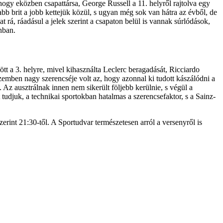
ogy eközben csapattársa, George Russell a 11. helyről rajtolva egy
abb brit a jobb kettejük közül, s ugyan még sok van hátra az évből, de
 rá, ráadásul a jelek szerint a csapaton belül is vannak súrlódások,
nban.
jött a 3. helyre, mivel kihasználta Leclerc beragadását, Ricciardo
szemben nagy szerencséje volt az, hogy azonnal ki tudott kászálódni a
 Az ausztrálnak innen nem sikerült följebb kerülnie, s végül a
 tudjuk, a technikai sportokban hatalmas a szerencsefaktor, s a Sainz-
int 21:30-től. A Sportudvar természetesen arról a versenyről is