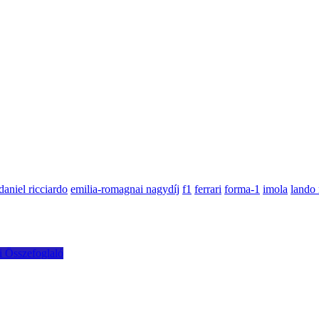
daniel ricciardo
emilia-romagnai nagydíj
f1
ferrari
forma-1
imola
lando 
i Összefoglaló