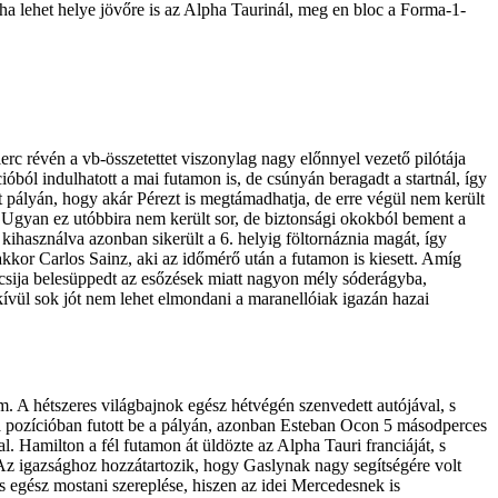
gha lehet helye jövőre is az Alpha Taurinál, meg en bloc a Forma-1-
rc révén a vb-összetettet viszonylag nagy előnnyel vezető pilótája
cióból indulhatott a mai futamon is, de csúnyán beragadt a startnál, így
adt pályán, hogy akár Pérezt is megtámadhatja, de erre végül nem került
t. Ugyan ez utóbbira nem került sor, de biztonsági okokból bement a
 kihasználva azonban sikerült a 6. helyig föltornáznia magát, így
kkor Carlos Sainz, aki az időmérő után a futamon is kiesett. Amíg
kocsija belesüppedt az esőzések miatt nagyon mély sóderágyba,
kívül sok jót nem lehet elmondani a maranellóiak igazán hazai
. A hétszeres világbajnok egész hétvégén szenvedett autójával, s
 a pozícióban futott be a pályán, azonban Esteban Ocon 5 másodperces
. Hamilton a fél futamon át üldözte az Alpha Tauri franciáját, s
 Az igazsághoz hozzátartozik, hogy Gaslynak nagy segítségére volt
 egész mostani szereplése, hiszen az idei Mercedesnek is