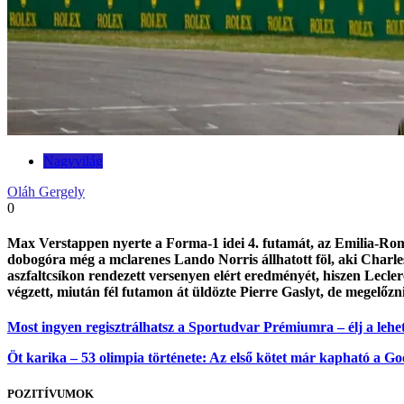
Nagyvilág
Oláh Gergely
0
Max Verstappen nyerte a Forma-1 idei 4. futamát, az Emilia-Roma
dobogóra még a mclarenes Lando Norris állhatott föl, aki Charles
aszfaltcsíkon rendezett versenyen elért eredményét, hiszen Leclerc
végzett, miután fél futamon át üldözte Pierre Gaslyt, de megelőzn
Most ingyen regisztrálhatsz a Sportudvar Prémiumra – élj a lehet
Öt karika – 53 olimpia története: Az első kötet már kapható a Go
POZITÍVUMOK