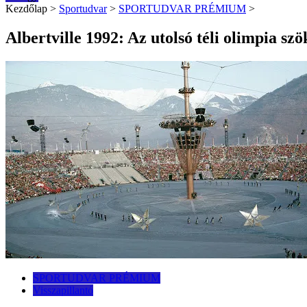
Kezdőlap
>
Sportudvar
>
SPORTUDVAR PRÉMIUM
>
Albertville 1992: Az utolsó téli olimpia sz
SPORTUDVAR PRÉMIUM
Visszapillantó