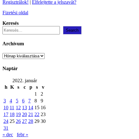
Regisztrálok!
|
Elfelejtette a jelszavát?
Fizetési oldal
Keresés
Search
Archívum
Archívum
Naptár
2022. január
h
K
s
c
p
s
v
1
2
3
4
5
6
7
8
9
10
11
12
13
14
15
16
17
18
19
20
21
22
23
24
25
26
27
28
29
30
31
« dec
febr »