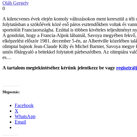
Oláh Gergely
0
A kilencvenes évek elején komoly változásokon ment keresztül a téli ol
folytatásban a szökőévek közé eső páros esztendőkben voltak és vannak
sportolóit Franciaországba. Ezúttal is többen kivételes teljesítményt
A gondolat, hogy a Francia-Alpok lábainál, Savoya megyében fekvő, ak
elképzelést először 1981. december 5-én, az Albertville közelében talá
olimpiai bajnok Jean-Claude Killy és Michel Barnier, Savoya megye ké
uniós főtárgyaló a britekkel folytatott párbeszédben. Az olimpiára va
es…
A tartalom megtekintéséhez kérünk jelentkezz be vagy
regisztrá
Megosztás:
Facebook
X
WhatsApp
Email