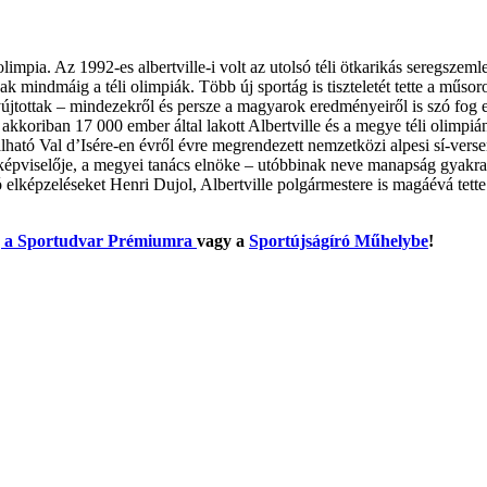
impia. Az 1992-es albertville-i volt az utolsó téli ötkarikás seregszeml
 mindmáig a téli olimpiák. Több új sportág is tiszteletét tette a műsor
 nyújtottak – mindezekről és persze a magyarok eredményeiről is szó fog 
koriban 17 000 ember által lakott Albertville és a megye téli olimpián
lható Val d’Isére-en évről évre megrendezett nemzetközi alpesi sí-versen
pviselője, a megyei tanács elnöke – utóbbinak neve manapság gyakran e
ló elképzeléseket Henri Dujol, Albertville polgármestere is magáévá tet
lj a Sportudvar Prémiumra
vagy a
Sportújságíró Műhelybe
!