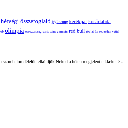
hétvégi összefoglaló
kosárlabda
kerékpár
jégkorong
olimpia
red bull
oroszország
nob
röplabda
sebastian vettel
paris saint-germain
n szombaton délelőtt elküldjük Neked a héten megjelent cikkeket és a