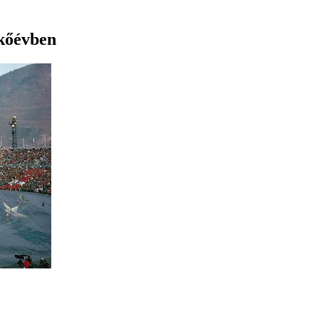
ökőévben