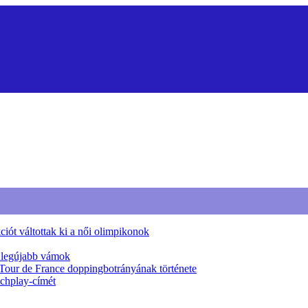
iót váltottak ki a női olimpikonok
a legújabb vámok
 Tour de France doppingbotrányának története
tchplay-címét