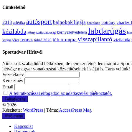
Címkefelhő
autósport
bajnokok ligája
2018
botrány
charles 
atlétika
barcelona
labdarúgás
kézilabda
környezetvédelem
környezettudatosság
lan
visszapillantó
tenisz
téli olimpia
vízilabda
sergio pérez
tokió 2020
Sportudvar Hírlevél
Nincs sok szabadidőd hétközben, de nem szeretnél lemaradni a Sportud
hétvége magyar vonatkozású közvetítéseinek listáját is. Tarts velünk!
Vezetéknév
Keresztnév
Email
A feliratkozással elfogadod az adatkezelési tájékoztatót.
© 2026
Készítette:
WordPress
| Téma:
AccessPress Mag
Alsó menü
Kapcsolat
Partnereink