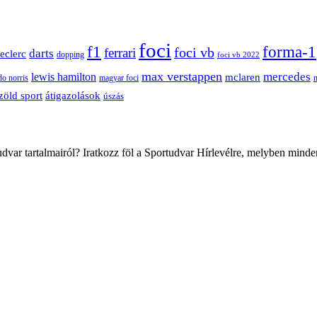
foci
f1
forma-1
ferrari
foci vb
darts
leclerc
dopping
foci vb 2022
max verstappen
mercedes
lewis hamilton
mclaren
do norris
magyar foci
átigazolások
zöld sport
úszás
var tartalmairól? Iratkozz föl a Sportudvar Hírlevélre, melyben minde