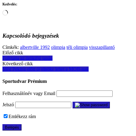
Kedvelés:
Loading…
Kapcsolódó bejegyzések
Címkék:
albertville 1992
olimpia
téli olimpia
visszapillantó
Post
Előző cikk
Folytatja az örökifjú japán
navigation
Következő cikk
Még Peking előtt új elnöke lehet a MOB-nak
Sportudvar Prémium
Felhasználónév vagy Email
Jelszó
Emlékezz rám