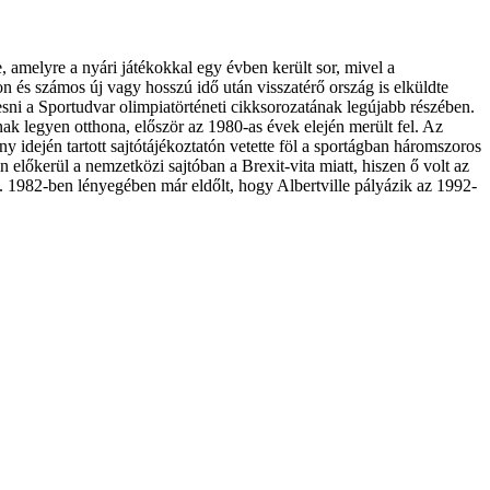
e, amelyre a nyári játékokkal egy évben került sor, mivel a
on és számos új vagy hosszú idő után visszatérő ország is elküldte
esni a Sportudvar olimpiatörténeti cikksorozatának legújabb részében.
ak legyen otthona, először az 1980-as évek elején merült fel. Az
y idején tartott sajtótájékoztatón vetette föl a sportágban háromszoros
lőkerül a nemzetközi sajtóban a Brexit-vita miatt, hiszen ő volt az
te. 1982-ben lényegében már eldőlt, hogy Albertville pályázik az 1992-