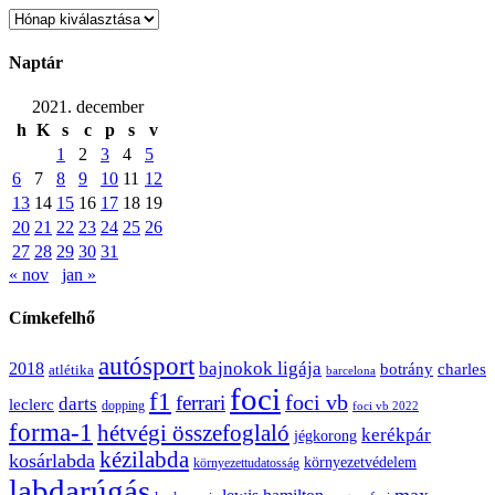
Archívum
Naptár
2021. december
h
K
s
c
p
s
v
1
2
3
4
5
6
7
8
9
10
11
12
13
14
15
16
17
18
19
20
21
22
23
24
25
26
27
28
29
30
31
« nov
jan »
Címkefelhő
autósport
bajnokok ligája
2018
botrány
charles
atlétika
barcelona
foci
f1
ferrari
foci vb
darts
leclerc
dopping
foci vb 2022
forma-1
hétvégi összefoglaló
kerékpár
jégkorong
kézilabda
kosárlabda
környezetvédelem
környezettudatosság
labdarúgás