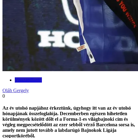
Visszapillantó
Oláh Gergely
0
Az év utolsó napjához érkeztünk, úgyhogy itt van az év utolsó
hónapjának összefoglalója. Decemberben egészen hihetetlen
körülmények között dőlt el a Forma-1-es világbajnoki cím és
végleg megpecsételődött az ezer sebből vérző Barcelona sorsa is,
amely nem jutott tovább a labdarúgó Bajnokok Ligája
csoportköréből.