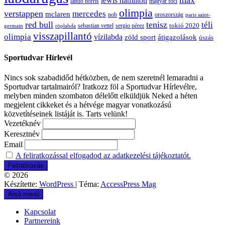
max
lewis hamilton
lando norris
magyar foci
olimpia
verstappen
mercedes
mclaren
oroszország
nob
paris saint-
red bull
tenisz
téli
sergio pérez
tokió 2020
röplabda
sebastian vettel
germain
visszapillantó
olimpia
vízilabda
átigazolások
zöld sport
úszás
Sportudvar Hírlevél
Nincs sok szabadidőd hétközben, de nem szeretnél lemaradni a
Sportudvar tartalmairól? Iratkozz föl a Sportudvar Hírlevélre,
melyben minden szombaton délelőtt elküldjük Neked a héten
megjelent cikkeket és a hétvége magyar vonatkozású
közvetítéseinek listáját is. Tarts velünk!
Vezetéknév
Keresztnév
Email
A feliratkozással elfogadod az adatkezelési tájékoztatót.
© 2026
Készítette:
WordPress
| Téma:
AccessPress Mag
Alsó menü
Kapcsolat
Partnereink