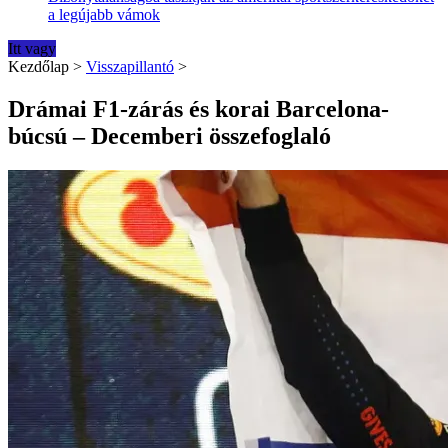
a legújabb vámok
Itt vagy
Kezdőlap
>
Visszapillantó
>
Drámai F1-zárás és korai Barcelona-
búcsú – Decemberi összefoglaló