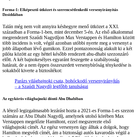
Forma-1: Elképesztő ütközet és szerencsétlenkedő versenyirányítás
Dzsiddában
Talán még nem volt annyira késhegyre menő ütközet a XXI.
században a Forma-1-ben, mint december 5-én. Az első alkalommal
megrendezett Szaúdi Nagydíjon Max Verstappen és Hamilton között
több incidens is volt, végül azonban utóbbi nyerte meg a versenyt a
jobb állapotban lévő gumikon. Ezzel pontazonosság alakult ki a két
pilóta között az egy héttel később rendezett abu-dhabi szezonzáró
előtt. A két bajnokesélyes egyaránt feszegette a szabályosság
határait, de a nem éppen összeszedett versenybíróság ténykedése is
sokakból kiverte a biztosítékot:
Parázs világbajnoki csata, bohóckodó versenyirányítás
– a Szaúdi Nagydíj legfőbb tanulságai
Az egykörös világbajnoki döntő Abu Dhabiban
A létező legizgalmasabb lezárást hozta a 2021-es Forma-1-es szezon
számára az Abu Dhabi Nagydíj, amelynek utolsó körében Max
Verstappen megelőzte Hamiltont, ezzel megszerezte első
világbajnoki címét. Az egész versenyen úgy álltak a dolgok, hogy
Hamilton megvédi címét, ám a biztonsági autós kavarodás végül a