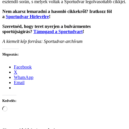
esztendő során, s melyek voltak a Sportudvar legolvasottabb cikkjei.
Nem akarsz lemaradni a hasonló cikkekről? Iratkozz föl
a
Sportudvar Hírlevélre
!
Szeretnéd, hogy teret nyerjen a bulvármentes
sportújságírás?
Támogasd a Sportudvart
!
A kiemelt kép forrása: Sportudvar-archívum
Megosztás:
Facebook
X
WhatsApp
Email
Kedvelés:
Loading…