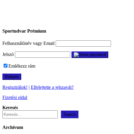
Sportudvar Prémium
Felhasználónév vagy Email
Jelszó
Emlékezz rám
Regisztrálok!
|
Elfelejtette a jelszavát?
Fizetési oldal
Keresés
Search
Archívum