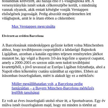
hollandnak kedvezett, aki hazája első F1-világbajnoka lett. A
versenyirányítás ismét sokak célkeresztjébe került, s mindmáig
vannak olyanok, akik emiatt kétségbe vonják Verstappen
elsőségének jogosságát. Pedig abszolút megérdemelten lett
világbajnok, amit le is írtam ebben a cikkemben:
Max Verstappen megcsinálta
Elvérzett az erőtlen Barcelona
A Barcelonának mindenképpen győznie kellett volna Münchenben
ahhoz, hogy továbbjusson csoportjából a labdarúgó Bajnokok
Ligájában, azonban a katalán együttes teljesen reménytelen játékot
mutatott be, így végül a Bayern 3:0-ára legyőzte a spanyol csapatot,
amely a 2000-2001-es szezon után nem tudott továbbjutni
kvartettjéből, s jövő tavasszal az Európa Ligában folytathatja, ahol a
Napoli ellen kőkemény csatára számíthat az együttes. Ebben az
írásomban összefoglaltam, miért is alakult így ez a mérkőzés:
Müller megállíthatatlan volt, a Barcelona pedig
fantáziátlan – a Bayern München-Barcelona mérkőzés
legfőbb tanulságai
Ez volt az éves összefoglaló utolsó része itt, a Sportudvaron. Egy év
múlva ismét összefoglalom majd, hogy mi minden is történt az