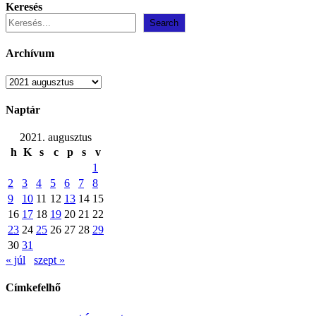
Keresés
Search
Archívum
Archívum
Naptár
2021. augusztus
h
K
s
c
p
s
v
1
2
3
4
5
6
7
8
9
10
11
12
13
14
15
16
17
18
19
20
21
22
23
24
25
26
27
28
29
30
31
« júl
szept »
Címkefelhő