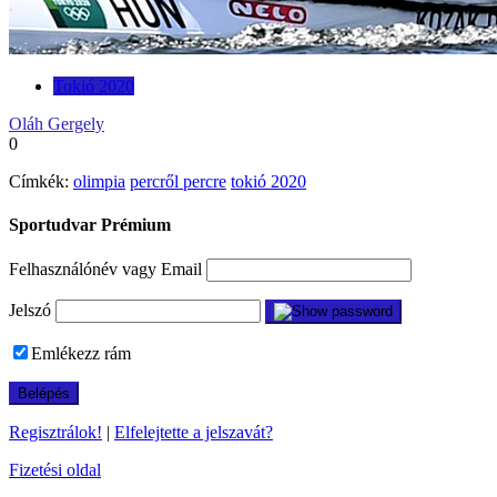
Tokió 2020
Oláh Gergely
0
Címkék:
olimpia
percről percre
tokió 2020
Sportudvar Prémium
Felhasználónév vagy Email
Jelszó
Emlékezz rám
Regisztrálok!
|
Elfelejtette a jelszavát?
Fizetési oldal