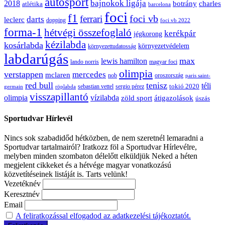
autósport
bajnokok ligája
2018
botrány
charles
atlétika
barcelona
foci
f1
ferrari
foci vb
darts
leclerc
dopping
foci vb 2022
forma-1
hétvégi összefoglaló
kerékpár
jégkorong
kézilabda
kosárlabda
környezetvédelem
környezettudatosság
labdarúgás
max
lewis hamilton
lando norris
magyar foci
olimpia
verstappen
mercedes
mclaren
oroszország
nob
paris saint-
red bull
tenisz
téli
sergio pérez
tokió 2020
röplabda
sebastian vettel
germain
visszapillantó
olimpia
vízilabda
átigazolások
zöld sport
úszás
Sportudvar Hírlevél
Nincs sok szabadidőd hétközben, de nem szeretnél lemaradni a
Sportudvar tartalmairól? Iratkozz föl a Sportudvar Hírlevélre,
melyben minden szombaton délelőtt elküldjük Neked a héten
megjelent cikkeket és a hétvége magyar vonatkozású
közvetítéseinek listáját is. Tarts velünk!
Vezetéknév
Keresztnév
Email
A feliratkozással elfogadod az adatkezelési tájékoztatót.