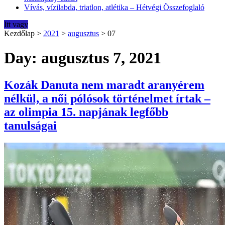
Vívás, vízilabda, triatlon, atlétika – Hétvégi Összefoglaló
Itt vagy
Kezdőlap
>
2021
>
augusztus
>
07
Day: augusztus 7, 2021
Kozák Danuta nem maradt aranyérem
nélkül, a női pólósok történelmet írtak –
az olimpia 15. napjának legfőbb
tanulságai