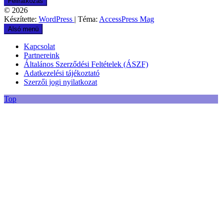
© 2026
Készítette:
WordPress
| Téma:
AccessPress Mag
Alsó menü
Kapcsolat
Partnereink
Általános Szerződési Feltételek (ÁSZF)
Adatkezelési tájékoztató
Szerzői jogi nyilatkozat
Top