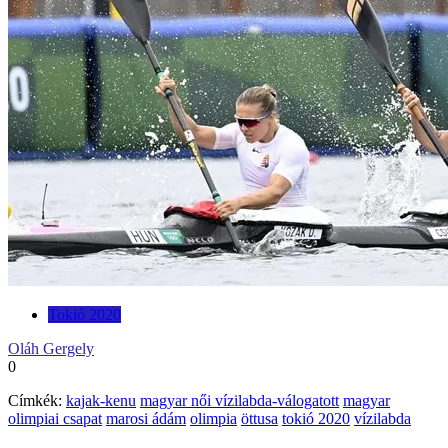
Tokió 2020
Oláh Gergely
0
Címkék:
kajak-kenu
magyar női vízilabda-válogatott
magyar
olimpiai csapat
marosi ádám
olimpia
öttusa
tokió 2020
vízilabda