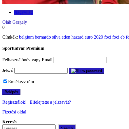
Nagyvilág
Oláh Gergely
0
Címkék:
belgium
bernardo silva
eden hazard
euro 2020
foci
foci eb
f
Sportudvar Prémium
Felhasználónév vagy Email
Jelszó
Emlékezz rám
Regisztrálok!
|
Elfelejtette a jelszavát?
Fizetési oldal
Keresés
Search