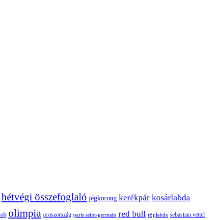
hétvégi összefoglaló
kosárlabda
kerékpár
jégkorong
olimpia
red bull
oroszország
nob
röplabda
sebastian vettel
paris saint-germain