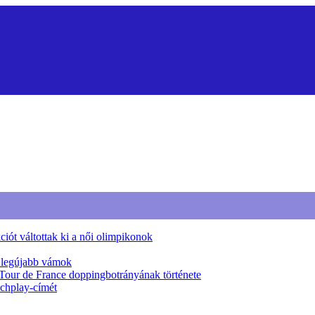
iót váltottak ki a női olimpikonok
a legújabb vámok
 Tour de France doppingbotrányának története
tchplay-címét