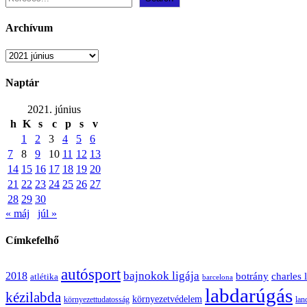
Archívum
Archívum
Naptár
2021. június
h
K
s
c
p
s
v
1
2
3
4
5
6
7
8
9
10
11
12
13
14
15
16
17
18
19
20
21
22
23
24
25
26
27
28
29
30
« máj
júl »
Címkefelhő
autósport
bajnokok ligája
2018
botrány
charles 
atlétika
barcelona
labdarúgás
kézilabda
környezetvédelem
környezettudatosság
lan