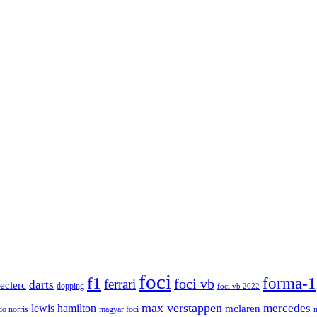
foci
f1
forma-1
ferrari
foci vb
darts
leclerc
dopping
foci vb 2022
max verstappen
mercedes
lewis hamilton
mclaren
do norris
magyar foci