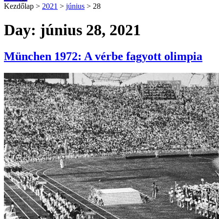
Kezdőlap
>
2021
>
június
>
28
Day: június 28, 2021
München 1972: A vérbe fagyott olimpia