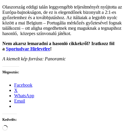
Olaszország eddigi talán leggyengébb teljesítményét nyújtotta az
Európa-bajnokságon, de ez is elegendőnek bizonyult a 2:1-es
győzelemhez és a továbbjutáshoz. Az itáliaiak a legjobb nyolc
között a mai Belgium – Portugália mérkőzés győztesével fognak
találkozni – ott aligha engedhetnek meg maguknak a tegnapihoz
hasonló, közepes színvonalú játékot.
Nem akarsz lemaradni a hasonló cikkekről? Iratkozz föl
a
Sportudvar Hírlevélre
!
A kiemelt kép forrása: Panoramic
Megosztás:
Facebook
X
WhatsApp
Email
Kedvelés:
Loading…