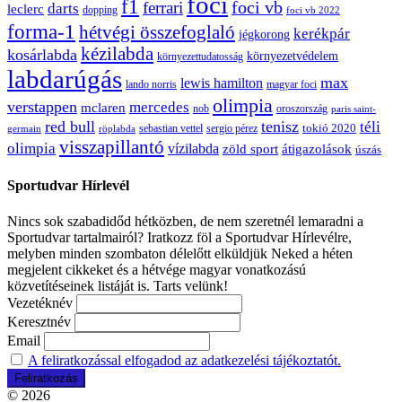
foci
f1
ferrari
foci vb
darts
leclerc
dopping
foci vb 2022
forma-1
hétvégi összefoglaló
kerékpár
jégkorong
kézilabda
kosárlabda
környezetvédelem
környezettudatosság
labdarúgás
max
lewis hamilton
lando norris
magyar foci
olimpia
verstappen
mercedes
mclaren
oroszország
nob
paris saint-
red bull
tenisz
téli
sergio pérez
tokió 2020
röplabda
sebastian vettel
germain
visszapillantó
olimpia
vízilabda
átigazolások
zöld sport
úszás
Sportudvar Hírlevél
Nincs sok szabadidőd hétközben, de nem szeretnél lemaradni a
Sportudvar tartalmairól? Iratkozz föl a Sportudvar Hírlevélre,
melyben minden szombaton délelőtt elküldjük Neked a héten
megjelent cikkeket és a hétvége magyar vonatkozású
közvetítéseinek listáját is. Tarts velünk!
Vezetéknév
Keresztnév
Email
A feliratkozással elfogadod az adatkezelési tájékoztatót.
© 2026