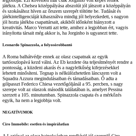
legjobbjai. Ezt követően már csak Jorginho volt képes remek
játékra. A Chelsea középpályása abszolút jól játszott a középpályán
és szokásához híven az őrszem szerepét töltötte be. Tudását és
játékintelligenciáját kihasználva mindig jól helyezkedett, s nagyon
jól hozta játékba csapattársait, akikből időnként hiányzott a
kreativitás. Marco Verratti azt tette, amihez a legjobban ért, vagyis
irányította társait még akkor is, ha Jorginho is ugyanezt tette.
Leonardo Spinazzola, a folyosórobbantó
A Roma balhátvédje ennek az olasz csapatnak az egyik
tartóoszlopává kezd válni. Az Eb kezdete óta teljesítményét rendre a
pontosság, a küzdeni akarás és a nagylelkűség kifejezésekkel
lehetett minősíteni. Tegnap is nélkülözhetetlen láncszem volt a
Squadra Azzura megindulásaiban és támadásaiban. Ő adta a
gólpasszt Federico Chiesa vezetőgóljánál a 95. percben, s nagy
szerepe volt az olaszok második találatában is, amelyet Pessina
szerzett a 105. minutumban. Spinazzola csapata és a mérkőzés
egyik, ha nem a legjobbja volt.
NEGATÍVUMOK
Ciro Immobile: esetlen és inspirálatlan
A Lazióval az olasz bajnokságban rendkívül jól szereplő Ciro