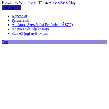
Készítette:
WordPress
| Téma:
AccessPress Mag
Alsó menü
Kapcsolat
Partnereink
Általános Szerződési Feltételek (ÁSZF)
Adatkezelési tájékoztató
Szerzői jogi nyilatkozat
Top