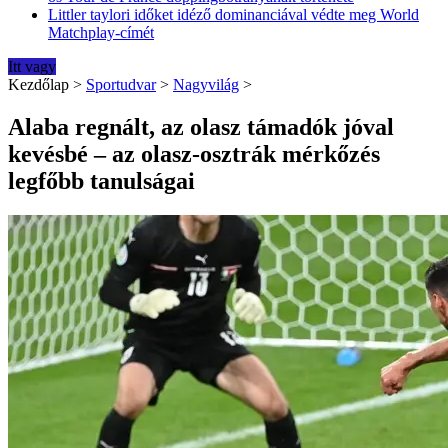
Littler taylori időket idéző dominanciával védte meg World
Matchplay-címét
Itt vagy
Kezdőlap
>
Sportudvar
>
Nagyvilág
>
Alaba regnált, az olasz támadók jóval
kevésbé – az olasz-osztrák mérkőzés
legfőbb tanulságai