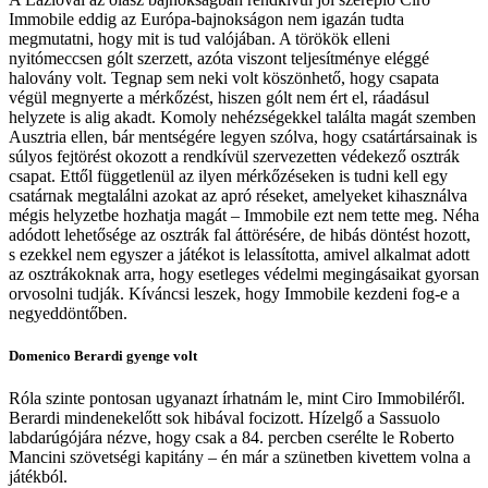
Immobile eddig az Európa-bajnokságon nem igazán tudta
megmutatni, hogy mit is tud valójában. A törökök elleni
nyitómeccsen gólt szerzett, azóta viszont teljesítménye eléggé
halovány volt. Tegnap sem neki volt köszönhető, hogy csapata
végül megnyerte a mérkőzést, hiszen gólt nem ért el, ráadásul
helyzete is alig akadt. Komoly nehézségekkel találta magát szemben
Ausztria ellen, bár mentségére legyen szólva, hogy csatártársainak is
súlyos fejtörést okozott a rendkívül szervezetten védekező osztrák
csapat. Ettől függetlenül az ilyen mérkőzéseken is tudni kell egy
csatárnak megtalálni azokat az apró réseket, amelyeket kihasználva
mégis helyzetbe hozhatja magát – Immobile ezt nem tette meg. Néha
adódott lehetősége az osztrák fal áttörésére, de hibás döntést hozott,
s ezekkel nem egyszer a játékot is lelassította, amivel alkalmat adott
az osztrákoknak arra, hogy esetleges védelmi megingásaikat gyorsan
orvosolni tudják. Kíváncsi leszek, hogy Immobile kezdeni fog-e a
negyeddöntőben.
Domenico Berardi gyenge volt
Róla szinte pontosan ugyanazt írhatnám le, mint Ciro Immobiléről.
Berardi mindenekelőtt sok hibával focizott. Hízelgő a Sassuolo
labdarúgójára nézve, hogy csak a 84. percben cserélte le Roberto
Mancini szövetségi kapitány – én már a szünetben kivettem volna a
játékból.