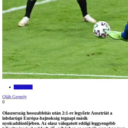
Nagyvilág
Oláh Gergely
0
Olaszország hosszabbítás után 2:1-re legyőzte Ausztriát a
labdarúgó Európa-bajnokság tegnapi másik
nyolcaddöntőjében. Az olasz válogatott eddigi leggyengébb