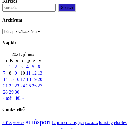
Keresés
Search
Archívum
Archívum
Naptár
2021. június
h
K
s
c
p
s
v
1
2
3
4
5
6
7
8
9
10
11
12
13
14
15
16
17
18
19
20
21
22
23
24
25
26
27
28
29
30
« máj
júl »
Címkefelhő
autósport
bajnokok ligája
2018
botrány
charles
atlétika
barcelona