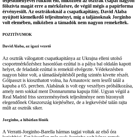
teljesítményével rukkolt elő, miközben az osztrák csapat nagyon
fölszívta magát erre a mérkőzésre, de végül mégis a papírforma
érvényesült. Az osztrákoknál a csapatkapitány, David Alaba
nyújtott kiemelkedő teljesítményt, míg a taljánoknak Jorginho
volt elemében, miközben a támadók nem nagyon remekeltek.
POZITÍVUMOK
David Alaba, az igazi vezető
Az osztrák válogatott csapatkapitánya az Ukrajna elleni utolsó
csoportmérkőzéshez hasonlóan ezúttal is a pálya bal oldalán kapott
helyet, de feladatát ezúttal is remekül elvégezte. Védekezésben
nagyon bátor volt, a támadásépítésből pedig szintén kivette részét.
Gólpasszt is kioszthatott volna, ha Arnautovic nem lesről talál a
kapuba a 65. percben. Alabának is volt egy veszélyes próbálkozása,
amely nem sokkal ment Donnarumma kapuja fölé. Ugyan végül a
Real Madrid friss szerzeményének teljesítménye nem bizonyult
elegendőnek Olaszország kiejtéséhez, de a legkevésbé talán rajta
múlt az osztrák siker.
Jorginho, a hibátlan főnök
A Verratti-Jorginho-Barella hármas tagjai voltak az első óra