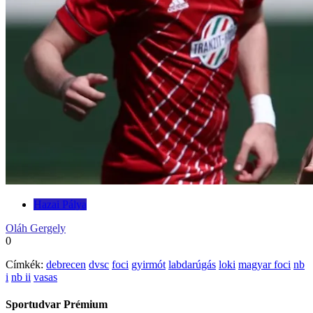
Hazai Pálya
Oláh Gergely
0
Címkék:
debrecen
dvsc
foci
gyirmót
labdarúgás
loki
magyar foci
nb
i
nb ii
vasas
Sportudvar Prémium