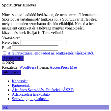
Sportudvar Hírlevél
Nincs sok szabadidőd hétközben, de nem szeretnél lemaradni a
Sportudvar tartalmairól? Iratkozz föl a Sportudvar Hírlevélre,
melyben minden szombaton délelőtt elküldjük Neked a héten
megjelent cikkeket és a hétvége magyar vonatkozású
közvetítéseinek listáját is. Tarts velünk!
Vezetéknév
Keresztnév
Email
A feliratkozással elfogadod az adatkezelési tájékoztatót.
© 2026
Készítette:
WordPress
| Téma:
AccessPress Mag
Alsó menü
Kapcsolat
Partnereink
Általános Szerződési Feltételek (ÁSZF)
Adatkezelési tájékoztató
Szerzői jogi nyilatkozat
Top