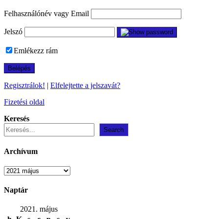
Felhasználónév vagy Email
Jelszó
Emlékezz rám
Regisztrálok!
|
Elfelejtette a jelszavát?
Fizetési oldal
Keresés
Search
Archívum
Archívum
Naptár
2021. május