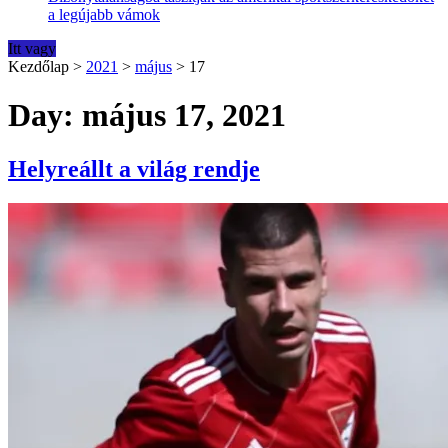
a legújabb vámok
Itt vagy
Kezdőlap
>
2021
>
május
>
17
Day: május 17, 2021
Helyreállt a világ rendje