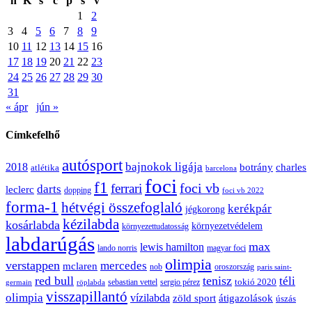
h
K
s
c
p
s
v
1
2
3
4
5
6
7
8
9
10
11
12
13
14
15
16
17
18
19
20
21
22
23
24
25
26
27
28
29
30
31
« ápr
jún »
Címkefelhő
autósport
bajnokok ligája
2018
botrány
charles
atlétika
barcelona
foci
f1
ferrari
foci vb
darts
leclerc
dopping
foci vb 2022
forma-1
hétvégi összefoglaló
kerékpár
jégkorong
kézilabda
kosárlabda
környezetvédelem
környezettudatosság
labdarúgás
max
lewis hamilton
lando norris
magyar foci
olimpia
verstappen
mercedes
mclaren
oroszország
nob
paris saint-
red bull
tenisz
téli
sergio pérez
tokió 2020
röplabda
sebastian vettel
germain
visszapillantó
olimpia
vízilabda
átigazolások
zöld sport
úszás