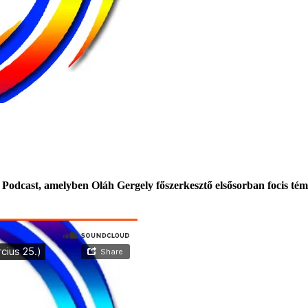
odcast, amelyben Oláh Gergely főszerkesztő elsősorban focis témákb