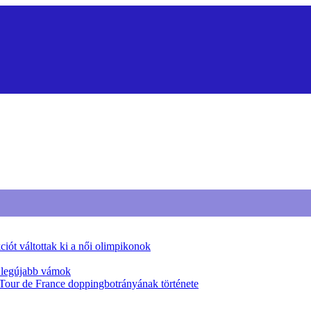
iót váltottak ki a női olimpikonok
a legújabb vámok
 Tour de France doppingbotrányának története