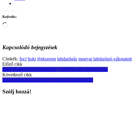
Kedvelés:
Loading…
Kapcsolódó bejegyzések
Címkék:
foci
hoki
jégkorong
labdarúgás
magyar labdarúgó-válogatott
Post
Előző cikk
Sepp Blattert ismét eltiltották – 2028-ig nem térhet vissza
navigation
Következő cikk
Az olimpiai láng rávilágít Fukusima újjáépítésére
Szólj hozzá!