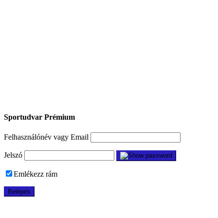
Sportudvar Prémium
Felhasználónév vagy Email
Jelszó
Emlékezz rám
Regisztrálok!
|
Elfelejtette a jelszavát?