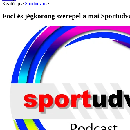
Kezdőlap
>
Sportudvar
>
Foci és jégkorong szerepel a mai Sportudv