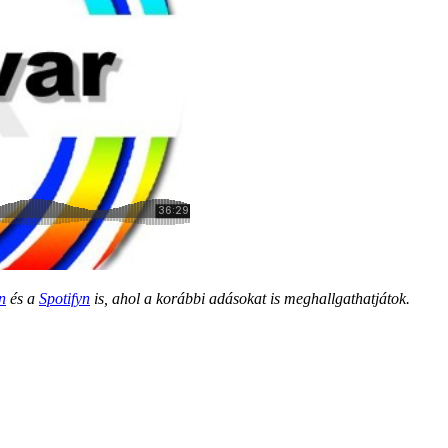
n
és a
Spotifyn
is, ahol a korábbi adásokat is meghallgathatjátok.