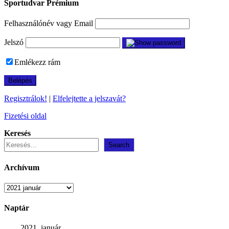
Sportudvar Prémium
Felhasználónév vagy Email
Jelszó
Emlékezz rám
Regisztrálok!
|
Elfelejtette a jelszavát?
Fizetési oldal
Keresés
Search
Archívum
Archívum
Naptár
2021. január