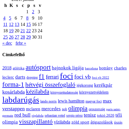
h
K
s
c
p
s
v
1
2
3
4
5
6
7
8
9
10
11
12
13
14
15
16
17
18
19
20
21
22
23
24
25
26
27
28
29
30
31
« dec
febr »
Címkefelhő
autósport
bajnokok ligája
2018
botrány
charles
atlétika
barcelona
foci
f1
ferrari
foci vb
darts
leclerc
dopping
foci vb 2022
forma-1
hétvégi összefoglaló
kerékpár
jégkorong
kézilabda
kosárlabda
környezetvédelem
környezettudatosság
labdarúgás
max
lewis hamilton
lando norris
magyar foci
olimpia
verstappen
mercedes
mclaren
oroszország
nob
paris saint-
red bull
tenisz
téli
sergio pérez
tokió 2020
röplabda
sebastian vettel
germain
visszapillantó
olimpia
vízilabda
átigazolások
zöld sport
úszás