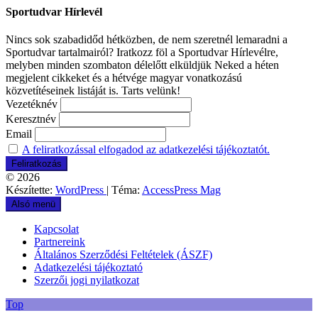
Sportudvar Hírlevél
Nincs sok szabadidőd hétközben, de nem szeretnél lemaradni a
Sportudvar tartalmairól? Iratkozz föl a Sportudvar Hírlevélre,
melyben minden szombaton délelőtt elküldjük Neked a héten
megjelent cikkeket és a hétvége magyar vonatkozású
közvetítéseinek listáját is. Tarts velünk!
Vezetéknév
Keresztnév
Email
A feliratkozással elfogadod az adatkezelési tájékoztatót.
© 2026
Készítette:
WordPress
| Téma:
AccessPress Mag
Alsó menü
Kapcsolat
Partnereink
Általános Szerződési Feltételek (ÁSZF)
Adatkezelési tájékoztató
Szerzői jogi nyilatkozat
Top