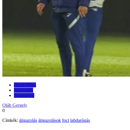
Hazai Pálya
Nagyvilág
Sportudvar
Oláh Gergely
0
Címkék:
átigazolás
átigazolások
foci
labdarúgás