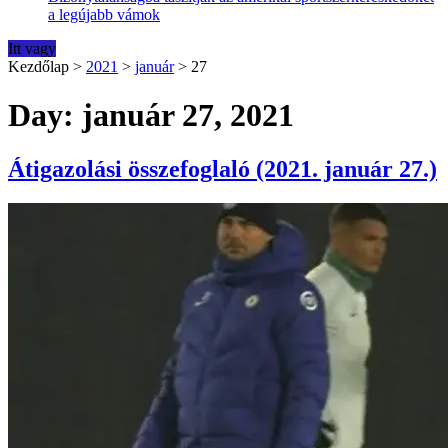
a legújabb vámok
Itt vagy
Kezdőlap
>
2021
>
január
>
27
Day: január 27, 2021
Átigazolási összefoglaló (2021. január 27.)