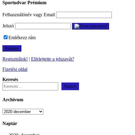
Sportudvar Prémium
Felhasználónév vagy Email
Jelszó
Emlékezz rám
Regisztrálok!
|
Elfelejtette a jelszavát?
Fizetési oldal
Keresés
Search
Archívum
Archívum
Naptár