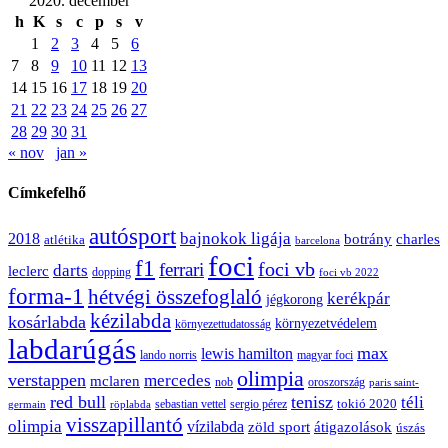
2020. december
h
K
s
c
p
s
v
1
2
3
4
5
6
7
8
9
10
11
12
13
14
15
16
17
18
19
20
21
22
23
24
25
26
27
28
29
30
31
« nov
jan »
Címkefelhő
autósport
bajnokok ligája
2018
botrány
charles
atlétika
barcelona
foci
f1
ferrari
foci vb
darts
leclerc
dopping
foci vb 2022
forma-1
hétvégi összefoglaló
kerékpár
jégkorong
kézilabda
kosárlabda
környezetvédelem
környezettudatosság
labdarúgás
max
lewis hamilton
lando norris
magyar foci
olimpia
verstappen
mercedes
mclaren
oroszország
nob
paris saint-
red bull
tenisz
téli
sergio pérez
tokió 2020
röplabda
sebastian vettel
germain
visszapillantó
olimpia
vízilabda
átigazolások
zöld sport
úszás