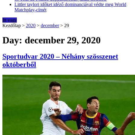
Littler taylori időket idéző dominanciával védte meg World
Matchplay-címét
Itt vagy
Kezdőlap
>
2020
>
december
>
29
Day: december 29, 2020
Sportudvar 2020 – Néhány szösszenet
októberből