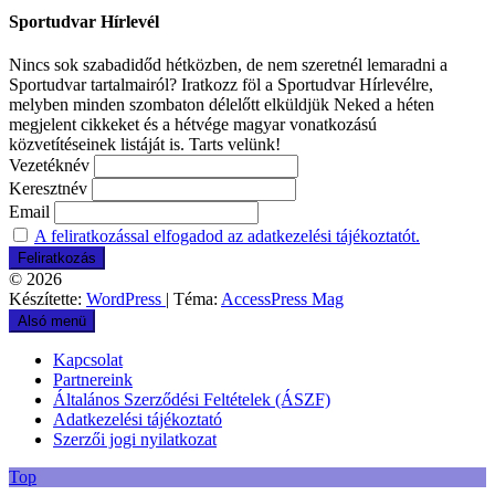
Sportudvar Hírlevél
Nincs sok szabadidőd hétközben, de nem szeretnél lemaradni a
Sportudvar tartalmairól? Iratkozz föl a Sportudvar Hírlevélre,
melyben minden szombaton délelőtt elküldjük Neked a héten
megjelent cikkeket és a hétvége magyar vonatkozású
közvetítéseinek listáját is. Tarts velünk!
Vezetéknév
Keresztnév
Email
A feliratkozással elfogadod az adatkezelési tájékoztatót.
© 2026
Készítette:
WordPress
| Téma:
AccessPress Mag
Alsó menü
Kapcsolat
Partnereink
Általános Szerződési Feltételek (ÁSZF)
Adatkezelési tájékoztató
Szerzői jogi nyilatkozat
Top