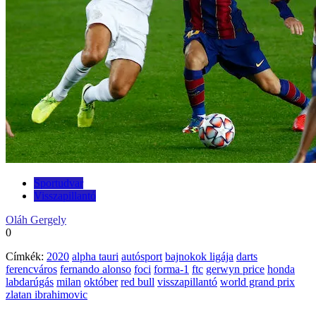
Sportudvar
Visszapillantó
Oláh Gergely
0
Címkék:
2020
alpha tauri
autósport
bajnokok ligája
darts
ferencváros
fernando alonso
foci
forma-1
ftc
gerwyn price
honda
labdarúgás
milan
október
red bull
visszapillantó
world grand prix
zlatan ibrahimovic